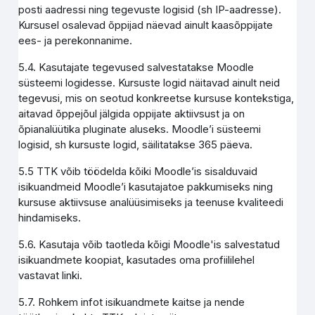
posti aadressi ning tegevuste logisid (sh IP-aadresse).
Kursusel osalevad õppijad näevad ainult kaasõppijate
ees- ja perekonnanime.
5.4. Kasutajate tegevused salvestatakse Moodle
süsteemi logidesse. Kursuste logid näitavad ainult neid
tegevusi, mis on seotud konkreetse kursuse kontekstiga,
aitavad õppejõul jälgida oppijate aktiivsust ja on
õpianalüütika pluginate aluseks. Moodle’i süsteemi
logisid, sh kursuste logid, säilitatakse 365 päeva.
5.5 TTK võib töödelda kõiki Moodle’is sisalduvaid
isikuandmeid Moodle’i kasutajatoe pakkumiseks ning
kursuse aktiivsuse analüüsimiseks ja teenuse kvaliteedi
hindamiseks.
5.6. Kasutaja võib taotleda kõigi Moodle'is salvestatud
isikuandmete koopiat, kasutades oma profiililehel
vastavat linki.
5.7. Rohkem infot isikuandmete kaitse ja nende