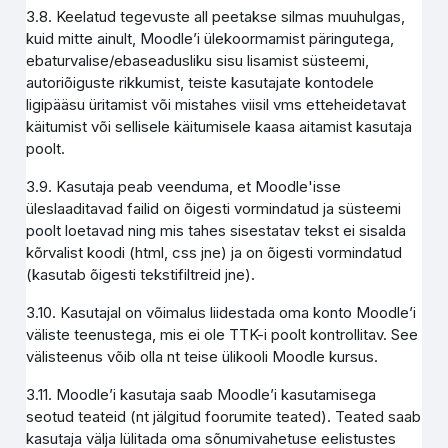
3.8. Keelatud tegevuste all peetakse silmas muuhulgas,
kuid mitte ainult, Moodle’i ülekoormamist päringutega,
ebaturvalise/ebaseadusliku sisu lisamist süsteemi,
autoriõiguste rikkumist, teiste kasutajate kontodele
ligipääsu üritamist või mistahes viisil vms etteheidetavat
käitumist või sellisele käitumisele kaasa aitamist kasutaja
poolt.
3.9. Kasutaja peab veenduma, et Moodle'isse
üleslaaditavad failid on õigesti vormindatud ja süsteemi
poolt loetavad ning mis tahes sisestatav tekst ei sisalda
kõrvalist koodi (html, css jne) ja on õigesti vormindatud
(kasutab õigesti tekstifiltreid jne).
3.10. Kasutajal on võimalus liidestada oma konto Moodle’i
väliste teenustega, mis ei ole TTK-i poolt kontrollitav. See
välisteenus võib olla nt teise ülikooli Moodle kursus.
3.11. Moodle’i kasutaja saab Moodle’i kasutamisega
seotud teateid (nt jälgitud foorumite teated). Teated saab
kasutaja välja lülitada oma sõnumivahetuse eelistustes