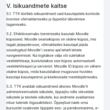
V. Isikuandmete kaitse
5.1. TTK töötleb isikuandmeid vaid kasutajatele kontode
loomise võimaldamiseks ja õppetöö läbiviimise
tagamiseks.
5.2. Efektiivsemaks toimimiseks kasutab Moodle
küpsiseid. Moodle seansiküpsis on oluline küpsis, mis
tagab järjepidevuse, võimaldades kasutajal jääda
sisselogitud Moodle'i seansi ajal lehelt lehele
navigeerimisel. Kui logitakse välja või suletakse
veebilehitseja, kustutatakse see küpsis automaatselt
veebilehitsejast ja serverist. Moodle ID küpsis on vähem
oluline küpsis, mida kasutatakse mugavuse huvides
kasutaja kasutajanime ja keeleseade meeldejätmiseks.
5.3. TTK avaldab isikuandmeid üksnes Moodle’it
administreerivatele isikutele, õppejõu rollis olevatele
isikutele ja teistele isikutele, kui andmete avaldamise
nõue tuleneb õigusaktidest. Õppejõud näeb oma
kursustel osalevate õppijate ees- ja perekonnanime, e-