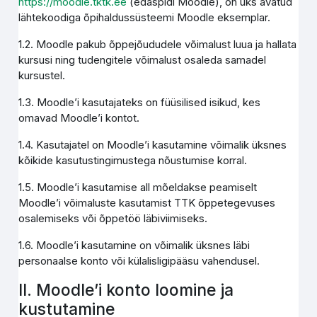
https://moodle.tktk.ee
(edaspidi Moodle), on üks avatud
lähtekoodiga õpihaldussüsteemi Moodle eksemplar.
1.2. Moodle pakub õppejõududele võimalust luua ja hallata
kursusi ning tudengitele võimalust osaleda samadel
kursustel.
1.3. Moodle’i kasutajateks on füüsilised isikud, kes
omavad Moodle’i kontot.
1.4. Kasutajatel on Moodle’i kasutamine võimalik üksnes
kõikide kasutustingimustega nõustumise korral.
1.5. Moodle’i kasutamise all mõeldakse peamiselt
Moodle’i võimaluste kasutamist TTK õppetegevuses
osalemiseks või õppetöö läbiviimiseks.
1.6. Moodle’i kasutamine on võimalik üksnes läbi
personaalse konto või külalisligipääsu vahendusel.
II. Moodle’i konto loomine ja
kustutamine