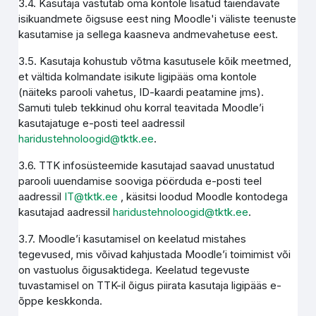
3.4. Kasutaja vastutab oma kontole lisatud täiendavate
isikuandmete õigsuse eest ning Moodle'i väliste teenuste
kasutamise ja sellega kaasneva andmevahetuse eest.
3.5. Kasutaja kohustub võtma kasutusele kõik meetmed,
et vältida kolmandate isikute ligipääs oma kontole
(näiteks parooli vahetus, ID-kaardi peatamine jms).
Samuti tuleb tekkinud ohu korral teavitada Moodle’i
kasutajatuge e-posti teel aadressil
haridustehnoloogid@tktk.ee
.
3.6. TTK infosüsteemide kasutajad saavad unustatud
parooli uuendamise sooviga pöörduda e-posti teel
aadressil
IT@tktk.ee
, käsitsi loodud Moodle kontodega
kasutajad aadressil
haridustehnoloogid@tktk.ee
.
3.7. Moodle’i kasutamisel on keelatud mistahes
tegevused, mis võivad kahjustada Moodle’i toimimist või
on vastuolus õigusaktidega. Keelatud tegevuste
tuvastamisel on TTK-il õigus piirata kasutaja ligipääs e-
õppe keskkonda.