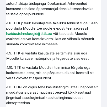
autori/haldaja töölepingu lõpetamisel. Arhiveeritud
kursused tehakse õppematerjalidena kättesaadavaks
teistele õppejõududele.
4.8. TTK pakub kasutajatele täielikku tehnilist tuge. Saab
pöörduda Moodle toe poole e-posti teel aadressil
haridustehnoloogid@tktk.ee
või kasutada Moodle
avalehel asuvat kontaktvormi, kus on võimalik sõnumit
suunata konkreetsele inimesele.
4.9. TTK ei vastuta kasutajate esitamiste sisu ega
Moodle kursuse materjalide ja tegevuste sisu eest.
4.10. TTK ei vastuta Moodle’i toimimise tõrgete ega
katkestuste eest, mis on põhjustatud kooli kontrolli alt
väljas olevatest asjaoludest.
4.11. TTK-l on õigus teha kasutustingimustes ühepoolselt
muudatusi ja pärast muutmist peavad kõik kasutajad
järgmisel sisselogimisel kasutustingimusi uuesti
aktsepteerima.