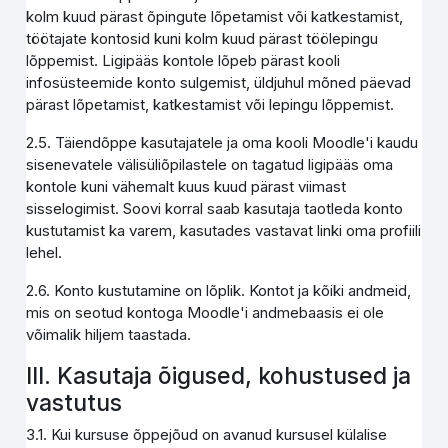
kolm kuud pärast õpingute lõpetamist või katkestamist,
töötajate kontosid kuni kolm kuud pärast töölepingu
lõppemist. Ligipääs kontole lõpeb pärast kooli
infosüsteemide konto sulgemist, üldjuhul mõned päevad
pärast lõpetamist, katkestamist või lepingu lõppemist.
2.5. Täiendõppe kasutajatele ja oma kooli Moodle'i kaudu
sisenevatele välisüliõpilastele on tagatud ligipääs oma
kontole kuni vähemalt kuus kuud pärast viimast
sisselogimist. Soovi korral saab kasutaja taotleda konto
kustutamist ka varem, kasutades vastavat linki oma profiili
lehel.
2.6. Konto kustutamine on lõplik. Kontot ja kõiki andmeid,
mis on seotud kontoga Moodle'i andmebaasis ei ole
võimalik hiljem taastada.
III. Kasutaja õigused, kohustused ja
vastutus
3.1. Kui kursuse õppejõud on avanud kursusel külalise