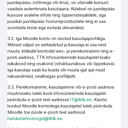
juurdepääsu (võtmega või ilma), on võimalik kursust
vaadata autentimata kasutajana. Külalisel on juurdepääs
kursuse avalehe infole ning õppematerjalidele, aga
puudub juurdepääs foorumipostitustele ning ei saa
sooritada teste ega esitada ülesandeid.
3.2. Iga Moodle konto on seotud kasutajaprofiiliga.
Mõned väljad on eeltäidetud ja kasutaja ei saa neid
muuta: kõikidel kontodel ees- ja perekonnanimi ning e-
posti aadress, TTK infosüsteemide kasutajatel lisaks
isikukood ning osakond (struktuuriüksus või õppekava).
Iga kasutaja saab ka lisada või muuta igal ajal muid
isikuandmeid, sealhulgas profiilipilti.
3.3. Perekonnanime, kasutajanime või e-posti aadressi
muutmiseks tuleb kooli infosüsteemide kasutajatel
pöörduda e-posti teel aadressil
IT@tktk.ee
. Käsitsi
loodud Moodle kontodega kasutajatel tuleb pöörduda
Moodle toe poole e-posti teel aadressil
haridustehnoloogid@tktk.ee
.