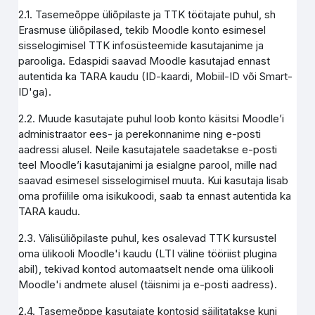
2.1. Tasemeõppe üliõpilaste ja TTK töötajate puhul, sh
Erasmuse üliõpilased, tekib Moodle konto esimesel
sisselogimisel TTK infosüsteemide kasutajanime ja
parooliga. Edaspidi saavad Moodle kasutajad ennast
autentida ka TARA kaudu (ID-kaardi, Mobiil-ID või Smart-
ID'ga).
2.2. Muude kasutajate puhul loob konto käsitsi Moodle’i
administraator ees- ja perekonnanime ning e-posti
aadressi alusel. Neile kasutajatele saadetakse e-posti
teel Moodle’i kasutajanimi ja esialgne parool, mille nad
saavad esimesel sisselogimisel muuta. Kui kasutaja lisab
oma profiilile oma isikukoodi, saab ta ennast autentida ka
TARA kaudu.
2.3. Välisüliõpilaste puhul, kes osalevad TTK kursustel
oma ülikooli Moodle'i kaudu (LTI väline tööriist plugina
abil), tekivad kontod automaatselt nende oma ülikooli
Moodle'i andmete alusel (täisnimi ja e-posti aadress).
2.4. Tasemeõppe kasutajate kontosid säilitatakse kuni