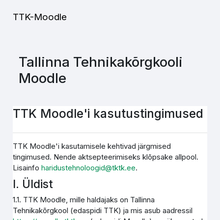
Jäta vahele peasisuni
TTK-Moodle
Tallinna Tehnikakõrgkooli
Moodle
TTK Moodle'i kasutustingimused
TTK Moodle'i kasutamisele kehtivad järgmised
tingimused. Nende aktsepteerimiseks klõpsake allpool.
Lisainfo
haridustehnoloogid@tktk.ee
.
I. Üldist
1.1. TTK Moodle, mille haldajaks on Tallinna
Tehnikakõrgkool (edaspidi TTK) ja mis asub aadressil