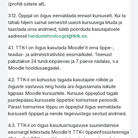
(profiili sätete all).
3.12. Õppijal on õigus eemaldada ennast kursuselt. Kui ta
tahab hiljem samal semestril uuesti kursusega liituda ja
taastada oma andmeid, tuleb pöörduda kasutajatoele
aadressil
haridustehnoloogid@tktk.ee
.
4.1. TTK-l on õigus kasutada Moodle’it oma õppe-,
teadus- ja administratiivtöö eesmärkidel. Teenust
pakutakse 24 tundi ööpäevas ja 7 päeva nädalas, v.a
Moodle hooldusaegadel.
4.2. TTK-il on kohustus tagada kasutajate rollide ja
õiguste vastavus ning hoida ära õigustamata isikute
ligipääs Moodle kursustele. Kursuse õppejõud tagab
juurdepääsu kursusele õppetöö toimumise perioodil.
Pärast toimumise lõppu on õppejõul õigus eemaldada
kursuselt õppijad ja nende tegevustega seotud andmed.
4.3. TTK-il on õigus kasutusmugavuse suurendamise
eesmärgil liidestada Moodle’it TTK-i õppeinfosüsteemiga