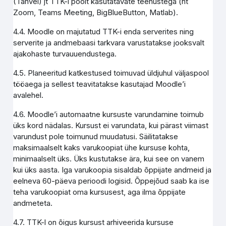
(Tahvel) jt TTK-i poolt kasutatavate teenustega (nt
Zoom, Teams Meeting, BigBlueButton, Matlab).
4.4. Moodle on majutatud TTK-i enda serverites ning
serverite ja andmebaasi tarkvara varustatakse jooksvalt
ajakohaste turvauuendustega.
4.5. Planeeritud katkestused toimuvad üldjuhul väljaspool
tööaega ja sellest teavitatakse kasutajad Moodle’i
avalehel.
4.6. Moodle’i automaatne kursuste varundamine toimub
üks kord nädalas. Kursust ei varundata, kui pärast viimast
varundust pole toimunud muudatusi. Säilitatakse
maksimaalselt kaks varukoopiat ühe kursuse kohta,
minimaalselt üks. Üks kustutakse ära, kui see on vanem
kui üks aasta. Iga varukoopia sisaldab õppijate andmeid ja
eelneva 60-päeva perioodi logisid. Õppejõud saab ka ise
teha varukoopiat oma kursusest, aga ilma õppijate
andmeteta.
4.7. TTK-l on õigus kursust arhiveerida kursuse