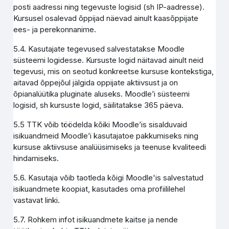
posti aadressi ning tegevuste logisid (sh IP-aadresse).
Kursusel osalevad õppijad näevad ainult kaasõppijate
ees- ja perekonnanime.
5.4. Kasutajate tegevused salvestatakse Moodle
süsteemi logidesse. Kursuste logid näitavad ainult neid
tegevusi, mis on seotud konkreetse kursuse kontekstiga,
aitavad õppejõul jälgida oppijate aktiivsust ja on
õpianalüütika pluginate aluseks. Moodle’i süsteemi
logisid, sh kursuste logid, säilitatakse 365 päeva.
5.5 TTK võib töödelda kõiki Moodle’is sisalduvaid
isikuandmeid Moodle’i kasutajatoe pakkumiseks ning
kursuse aktiivsuse analüüsimiseks ja teenuse kvaliteedi
hindamiseks.
5.6. Kasutaja võib taotleda kõigi Moodle'is salvestatud
isikuandmete koopiat, kasutades oma profiililehel
vastavat linki.
5.7. Rohkem infot isikuandmete kaitse ja nende