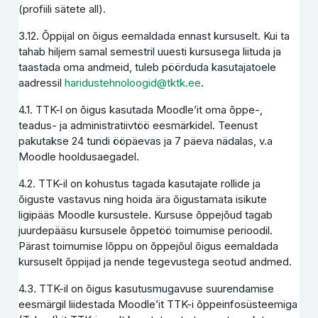
(profiili sätete all).
3.12. Õppijal on õigus eemaldada ennast kursuselt. Kui ta
tahab hiljem samal semestril uuesti kursusega liituda ja
taastada oma andmeid, tuleb pöörduda kasutajatoele
aadressil
haridustehnoloogid@tktk.ee
.
4.1. TTK-l on õigus kasutada Moodle’it oma õppe-,
teadus- ja administratiivtöö eesmärkidel. Teenust
pakutakse 24 tundi ööpäevas ja 7 päeva nädalas, v.a
Moodle hooldusaegadel.
4.2. TTK-il on kohustus tagada kasutajate rollide ja
õiguste vastavus ning hoida ära õigustamata isikute
ligipääs Moodle kursustele. Kursuse õppejõud tagab
juurdepääsu kursusele õppetöö toimumise perioodil.
Pärast toimumise lõppu on õppejõul õigus eemaldada
kursuselt õppijad ja nende tegevustega seotud andmed.
4.3. TTK-il on õigus kasutusmugavuse suurendamise
eesmärgil liidestada Moodle’it TTK-i õppeinfosüsteemiga