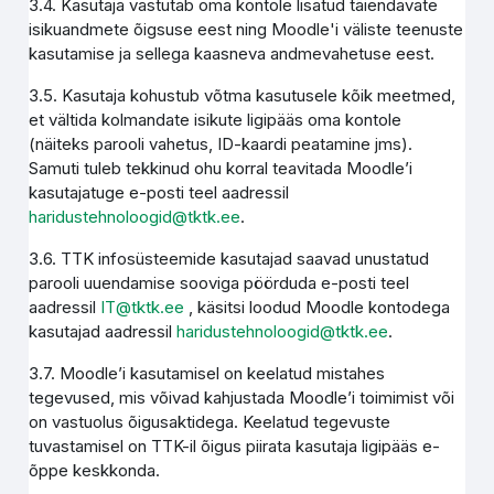
3.4. Kasutaja vastutab oma kontole lisatud täiendavate
isikuandmete õigsuse eest ning Moodle'i väliste teenuste
kasutamise ja sellega kaasneva andmevahetuse eest.
3.5. Kasutaja kohustub võtma kasutusele kõik meetmed,
et vältida kolmandate isikute ligipääs oma kontole
(näiteks parooli vahetus, ID-kaardi peatamine jms).
Samuti tuleb tekkinud ohu korral teavitada Moodle’i
kasutajatuge e-posti teel aadressil
haridustehnoloogid@tktk.ee
.
3.6. TTK infosüsteemide kasutajad saavad unustatud
parooli uuendamise sooviga pöörduda e-posti teel
aadressil
IT@tktk.ee
, käsitsi loodud Moodle kontodega
kasutajad aadressil
haridustehnoloogid@tktk.ee
.
3.7. Moodle’i kasutamisel on keelatud mistahes
tegevused, mis võivad kahjustada Moodle’i toimimist või
on vastuolus õigusaktidega. Keelatud tegevuste
tuvastamisel on TTK-il õigus piirata kasutaja ligipääs e-
õppe keskkonda.