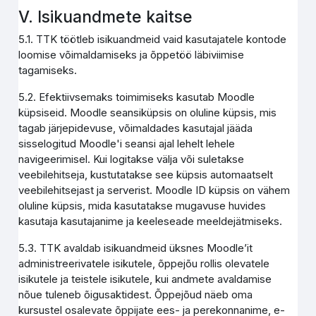
V. Isikuandmete kaitse
5.1. TTK töötleb isikuandmeid vaid kasutajatele kontode
loomise võimaldamiseks ja õppetöö läbiviimise
tagamiseks.
5.2. Efektiivsemaks toimimiseks kasutab Moodle
küpsiseid. Moodle seansiküpsis on oluline küpsis, mis
tagab järjepidevuse, võimaldades kasutajal jääda
sisselogitud Moodle'i seansi ajal lehelt lehele
navigeerimisel. Kui logitakse välja või suletakse
veebilehitseja, kustutatakse see küpsis automaatselt
veebilehitsejast ja serverist. Moodle ID küpsis on vähem
oluline küpsis, mida kasutatakse mugavuse huvides
kasutaja kasutajanime ja keeleseade meeldejätmiseks.
5.3. TTK avaldab isikuandmeid üksnes Moodle’it
administreerivatele isikutele, õppejõu rollis olevatele
isikutele ja teistele isikutele, kui andmete avaldamise
nõue tuleneb õigusaktidest. Õppejõud näeb oma
kursustel osalevate õppijate ees- ja perekonnanime, e-