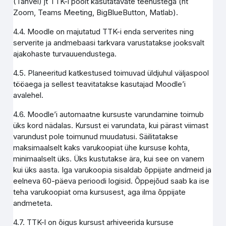
(Tahvel) jt TTK-i poolt kasutatavate teenustega (nt
Zoom, Teams Meeting, BigBlueButton, Matlab).
4.4. Moodle on majutatud TTK-i enda serverites ning
serverite ja andmebaasi tarkvara varustatakse jooksvalt
ajakohaste turvauuendustega.
4.5. Planeeritud katkestused toimuvad üldjuhul väljaspool
tööaega ja sellest teavitatakse kasutajad Moodle’i
avalehel.
4.6. Moodle’i automaatne kursuste varundamine toimub
üks kord nädalas. Kursust ei varundata, kui pärast viimast
varundust pole toimunud muudatusi. Säilitatakse
maksimaalselt kaks varukoopiat ühe kursuse kohta,
minimaalselt üks. Üks kustutakse ära, kui see on vanem
kui üks aasta. Iga varukoopia sisaldab õppijate andmeid ja
eelneva 60-päeva perioodi logisid. Õppejõud saab ka ise
teha varukoopiat oma kursusest, aga ilma õppijate
andmeteta.
4.7. TTK-l on õigus kursust arhiveerida kursuse