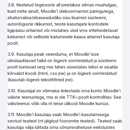
3.8. Keelatud tegevuste all peetakse silmas muuhulgas,
kuid mitte ainult, Moodle’i ülekoormamist päringutega,
ebaturvalise/ebaseadusliku sisu lisamist süsteemi,
autoriõiguste rikkumist, teiste kasutajate kontodele
ligipääsu üritamist või mistahes viisil vms etteheidetavat
käitumist või sellisele käitumisele kaasa aitamist kasutaja
poolt.
3.9. Kasutaja peab veenduma, et Moodle'isse
üleslaaditavad failid on õigesti vormindatud ja süsteemi
poolt loetavad ning mis tahes sisestatav tekst ei sisalda
kõrvalist koodi (html, css jne) ja on õigesti vormindatud
(kasutab õigesti tekstifiltreid jne).
3.10. Kasutajal on võimalus liidestada oma konto Moodle’i
väliste teenustega, mis ei ole TTK-i poolt kontrollitav. See
välisteenus võib olla nt teise ülikooli Moodle kursus.
3.11. Moodle’i kasutaja saab Moodle’i kasutamisega
seotud teateid (nt jälgitud foorumite teated). Teated saab
kasutaja välja lülitada oma sõnumivahetuse eelistustes