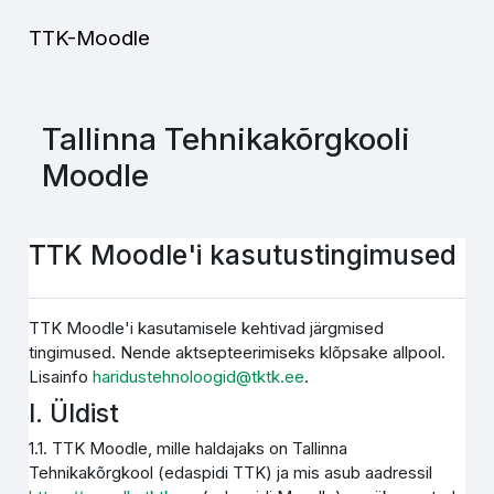
Jäta vahele peasisuni
TTK-Moodle
Tallinna Tehnikakõrgkooli
Moodle
TTK Moodle'i kasutustingimused
TTK Moodle'i kasutamisele kehtivad järgmised
tingimused. Nende aktsepteerimiseks klõpsake allpool.
Lisainfo
haridustehnoloogid@tktk.ee
.
I. Üldist
1.1. TTK Moodle, mille haldajaks on Tallinna
Tehnikakõrgkool (edaspidi TTK) ja mis asub aadressil