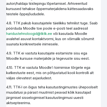
autori/haldaja töölepingu lõpetamisel. Arhiveeritud
kursused tehakse õppematerjalidena kättesaadavaks
teistele õppejõududele.
4.8. TTK pakub kasutajatele täielikku tehnilist tuge. Saab
pöörduda Moodle toe poole e-posti teel aadressil
haridustehnoloogid@tktk.ee
või kasutada Moodle
avalehel asuvat kontaktvormi, kus on võimalik sõnumit
suunata konkreetsele inimesele.
4.9. TTK ei vastuta kasutajate esitamiste sisu ega
Moodle kursuse materjalide ja tegevuste sisu eest.
4.10. TTK ei vastuta Moodle’i toimimise tõrgete ega
katkestuste eest, mis on põhjustatud kooli kontrolli alt
väljas olevatest asjaoludest.
4.11. TTK-l on õigus teha kasutustingimustes ühepoolselt
muudatusi ja pärast muutmist peavad kõik kasutajad
järgmisel sisselogimisel kasutustingimusi uuesti
aktsepteerima.