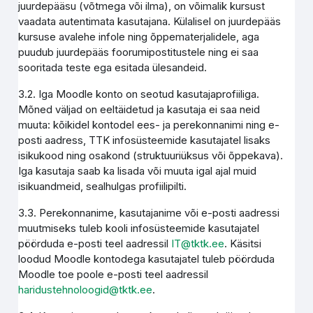
juurdepääsu (võtmega või ilma), on võimalik kursust
vaadata autentimata kasutajana. Külalisel on juurdepääs
kursuse avalehe infole ning õppematerjalidele, aga
puudub juurdepääs foorumipostitustele ning ei saa
sooritada teste ega esitada ülesandeid.
3.2. Iga Moodle konto on seotud kasutajaprofiiliga.
Mõned väljad on eeltäidetud ja kasutaja ei saa neid
muuta: kõikidel kontodel ees- ja perekonnanimi ning e-
posti aadress, TTK infosüsteemide kasutajatel lisaks
isikukood ning osakond (struktuuriüksus või õppekava).
Iga kasutaja saab ka lisada või muuta igal ajal muid
isikuandmeid, sealhulgas profiilipilti.
3.3. Perekonnanime, kasutajanime või e-posti aadressi
muutmiseks tuleb kooli infosüsteemide kasutajatel
pöörduda e-posti teel aadressil
IT@tktk.ee
. Käsitsi
loodud Moodle kontodega kasutajatel tuleb pöörduda
Moodle toe poole e-posti teel aadressil
haridustehnoloogid@tktk.ee
.