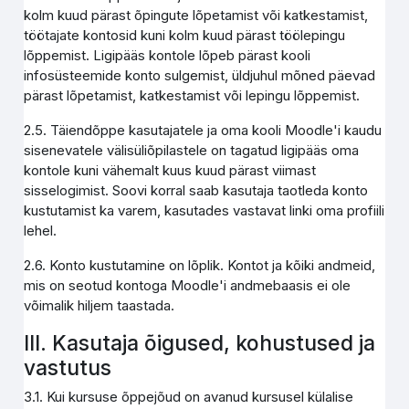
kolm kuud pärast õpingute lõpetamist või katkestamist,
töötajate kontosid kuni kolm kuud pärast töölepingu
lõppemist. Ligipääs kontole lõpeb pärast kooli
infosüsteemide konto sulgemist, üldjuhul mõned päevad
pärast lõpetamist, katkestamist või lepingu lõppemist.
2.5. Täiendõppe kasutajatele ja oma kooli Moodle'i kaudu
sisenevatele välisüliõpilastele on tagatud ligipääs oma
kontole kuni vähemalt kuus kuud pärast viimast
sisselogimist. Soovi korral saab kasutaja taotleda konto
kustutamist ka varem, kasutades vastavat linki oma profiili
lehel.
2.6. Konto kustutamine on lõplik. Kontot ja kõiki andmeid,
mis on seotud kontoga Moodle'i andmebaasis ei ole
võimalik hiljem taastada.
III. Kasutaja õigused, kohustused ja
vastutus
3.1. Kui kursuse õppejõud on avanud kursusel külalise