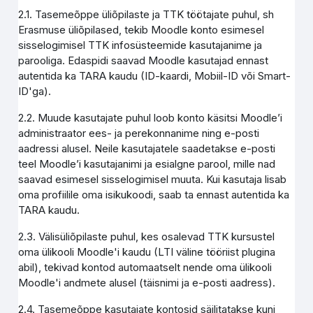
2.1. Tasemeõppe üliõpilaste ja TTK töötajate puhul, sh
Erasmuse üliõpilased, tekib Moodle konto esimesel
sisselogimisel TTK infosüsteemide kasutajanime ja
parooliga. Edaspidi saavad Moodle kasutajad ennast
autentida ka TARA kaudu (ID-kaardi, Mobiil-ID või Smart-
ID'ga).
2.2. Muude kasutajate puhul loob konto käsitsi Moodle’i
administraator ees- ja perekonnanime ning e-posti
aadressi alusel. Neile kasutajatele saadetakse e-posti
teel Moodle’i kasutajanimi ja esialgne parool, mille nad
saavad esimesel sisselogimisel muuta. Kui kasutaja lisab
oma profiilile oma isikukoodi, saab ta ennast autentida ka
TARA kaudu.
2.3. Välisüliõpilaste puhul, kes osalevad TTK kursustel
oma ülikooli Moodle'i kaudu (LTI väline tööriist plugina
abil), tekivad kontod automaatselt nende oma ülikooli
Moodle'i andmete alusel (täisnimi ja e-posti aadress).
2.4. Tasemeõppe kasutajate kontosid säilitatakse kuni