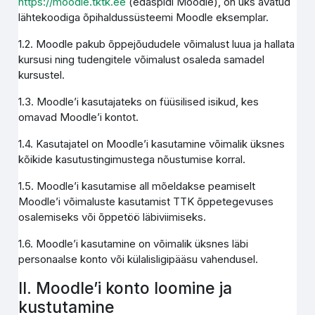
https://moodle.tktk.ee
(edaspidi Moodle), on üks avatud
lähtekoodiga õpihaldussüsteemi Moodle eksemplar.
1.2. Moodle pakub õppejõududele võimalust luua ja hallata
kursusi ning tudengitele võimalust osaleda samadel
kursustel.
1.3. Moodle’i kasutajateks on füüsilised isikud, kes
omavad Moodle’i kontot.
1.4. Kasutajatel on Moodle’i kasutamine võimalik üksnes
kõikide kasutustingimustega nõustumise korral.
1.5. Moodle’i kasutamise all mõeldakse peamiselt
Moodle’i võimaluste kasutamist TTK õppetegevuses
osalemiseks või õppetöö läbiviimiseks.
1.6. Moodle’i kasutamine on võimalik üksnes läbi
personaalse konto või külalisligipääsu vahendusel.
II. Moodle’i konto loomine ja
kustutamine