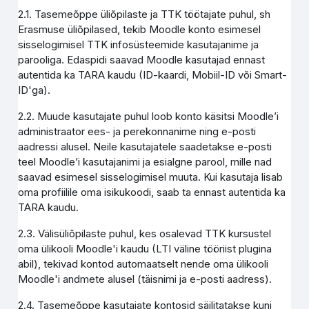
2.1. Tasemeõppe üliõpilaste ja TTK töötajate puhul, sh
Erasmuse üliõpilased, tekib Moodle konto esimesel
sisselogimisel TTK infosüsteemide kasutajanime ja
parooliga. Edaspidi saavad Moodle kasutajad ennast
autentida ka TARA kaudu (ID-kaardi, Mobiil-ID või Smart-
ID'ga).
2.2. Muude kasutajate puhul loob konto käsitsi Moodle’i
administraator ees- ja perekonnanime ning e-posti
aadressi alusel. Neile kasutajatele saadetakse e-posti
teel Moodle’i kasutajanimi ja esialgne parool, mille nad
saavad esimesel sisselogimisel muuta. Kui kasutaja lisab
oma profiilile oma isikukoodi, saab ta ennast autentida ka
TARA kaudu.
2.3. Välisüliõpilaste puhul, kes osalevad TTK kursustel
oma ülikooli Moodle'i kaudu (LTI väline tööriist plugina
abil), tekivad kontod automaatselt nende oma ülikooli
Moodle'i andmete alusel (täisnimi ja e-posti aadress).
2.4. Tasemeõppe kasutajate kontosid säilitatakse kuni