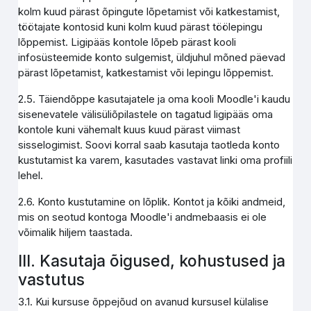
kolm kuud pärast õpingute lõpetamist või katkestamist,
töötajate kontosid kuni kolm kuud pärast töölepingu
lõppemist. Ligipääs kontole lõpeb pärast kooli
infosüsteemide konto sulgemist, üldjuhul mõned päevad
pärast lõpetamist, katkestamist või lepingu lõppemist.
2.5. Täiendõppe kasutajatele ja oma kooli Moodle'i kaudu
sisenevatele välisüliõpilastele on tagatud ligipääs oma
kontole kuni vähemalt kuus kuud pärast viimast
sisselogimist. Soovi korral saab kasutaja taotleda konto
kustutamist ka varem, kasutades vastavat linki oma profiili
lehel.
2.6. Konto kustutamine on lõplik. Kontot ja kõiki andmeid,
mis on seotud kontoga Moodle'i andmebaasis ei ole
võimalik hiljem taastada.
III. Kasutaja õigused, kohustused ja
vastutus
3.1. Kui kursuse õppejõud on avanud kursusel külalise