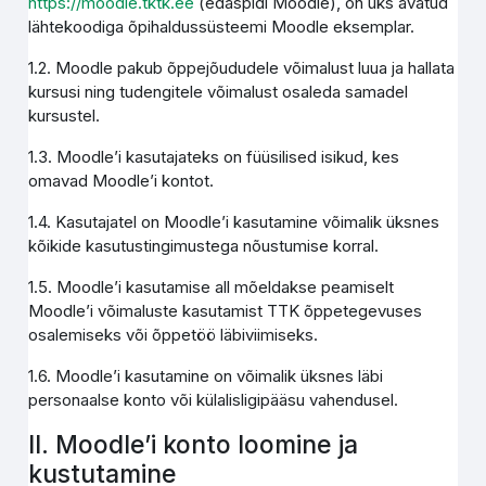
https://moodle.tktk.ee
(edaspidi Moodle), on üks avatud
lähtekoodiga õpihaldussüsteemi Moodle eksemplar.
1.2. Moodle pakub õppejõududele võimalust luua ja hallata
kursusi ning tudengitele võimalust osaleda samadel
kursustel.
1.3. Moodle’i kasutajateks on füüsilised isikud, kes
omavad Moodle’i kontot.
1.4. Kasutajatel on Moodle’i kasutamine võimalik üksnes
kõikide kasutustingimustega nõustumise korral.
1.5. Moodle’i kasutamise all mõeldakse peamiselt
Moodle’i võimaluste kasutamist TTK õppetegevuses
osalemiseks või õppetöö läbiviimiseks.
1.6. Moodle’i kasutamine on võimalik üksnes läbi
personaalse konto või külalisligipääsu vahendusel.
II. Moodle’i konto loomine ja
kustutamine