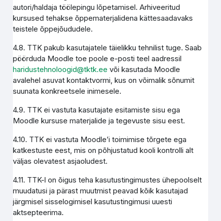
autori/haldaja töölepingu lõpetamisel. Arhiveeritud
kursused tehakse õppematerjalidena kättesaadavaks
teistele õppejõududele.
4.8. TTK pakub kasutajatele täielikku tehnilist tuge. Saab
pöörduda Moodle toe poole e-posti teel aadressil
haridustehnoloogid@tktk.ee
või kasutada Moodle
avalehel asuvat kontaktvormi, kus on võimalik sõnumit
suunata konkreetsele inimesele.
4.9. TTK ei vastuta kasutajate esitamiste sisu ega
Moodle kursuse materjalide ja tegevuste sisu eest.
4.10. TTK ei vastuta Moodle’i toimimise tõrgete ega
katkestuste eest, mis on põhjustatud kooli kontrolli alt
väljas olevatest asjaoludest.
4.11. TTK-l on õigus teha kasutustingimustes ühepoolselt
muudatusi ja pärast muutmist peavad kõik kasutajad
järgmisel sisselogimisel kasutustingimusi uuesti
aktsepteerima.