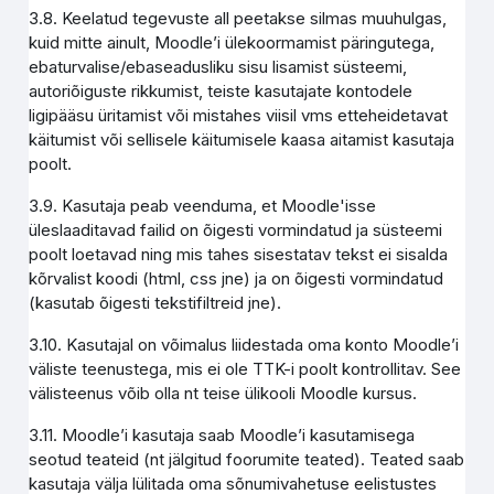
3.8. Keelatud tegevuste all peetakse silmas muuhulgas,
kuid mitte ainult, Moodle’i ülekoormamist päringutega,
ebaturvalise/ebaseadusliku sisu lisamist süsteemi,
autoriõiguste rikkumist, teiste kasutajate kontodele
ligipääsu üritamist või mistahes viisil vms etteheidetavat
käitumist või sellisele käitumisele kaasa aitamist kasutaja
poolt.
3.9. Kasutaja peab veenduma, et Moodle'isse
üleslaaditavad failid on õigesti vormindatud ja süsteemi
poolt loetavad ning mis tahes sisestatav tekst ei sisalda
kõrvalist koodi (html, css jne) ja on õigesti vormindatud
(kasutab õigesti tekstifiltreid jne).
3.10. Kasutajal on võimalus liidestada oma konto Moodle’i
väliste teenustega, mis ei ole TTK-i poolt kontrollitav. See
välisteenus võib olla nt teise ülikooli Moodle kursus.
3.11. Moodle’i kasutaja saab Moodle’i kasutamisega
seotud teateid (nt jälgitud foorumite teated). Teated saab
kasutaja välja lülitada oma sõnumivahetuse eelistustes