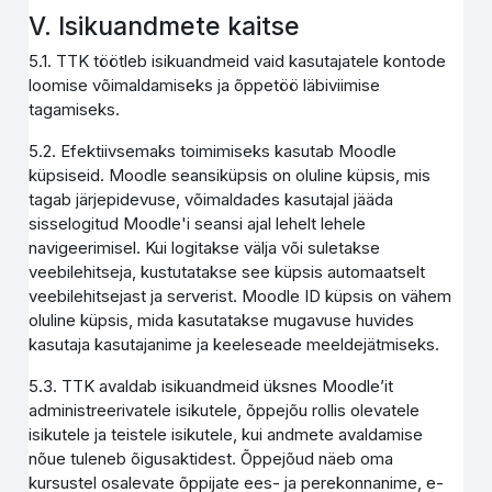
V. Isikuandmete kaitse
5.1. TTK töötleb isikuandmeid vaid kasutajatele kontode
loomise võimaldamiseks ja õppetöö läbiviimise
tagamiseks.
5.2. Efektiivsemaks toimimiseks kasutab Moodle
küpsiseid. Moodle seansiküpsis on oluline küpsis, mis
tagab järjepidevuse, võimaldades kasutajal jääda
sisselogitud Moodle'i seansi ajal lehelt lehele
navigeerimisel. Kui logitakse välja või suletakse
veebilehitseja, kustutatakse see küpsis automaatselt
veebilehitsejast ja serverist. Moodle ID küpsis on vähem
oluline küpsis, mida kasutatakse mugavuse huvides
kasutaja kasutajanime ja keeleseade meeldejätmiseks.
5.3. TTK avaldab isikuandmeid üksnes Moodle’it
administreerivatele isikutele, õppejõu rollis olevatele
isikutele ja teistele isikutele, kui andmete avaldamise
nõue tuleneb õigusaktidest. Õppejõud näeb oma
kursustel osalevate õppijate ees- ja perekonnanime, e-