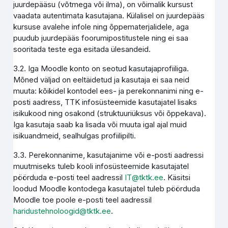
juurdepääsu (võtmega või ilma), on võimalik kursust
vaadata autentimata kasutajana. Külalisel on juurdepääs
kursuse avalehe infole ning õppematerjalidele, aga
puudub juurdepääs foorumipostitustele ning ei saa
sooritada teste ega esitada ülesandeid.
3.2. Iga Moodle konto on seotud kasutajaprofiiliga.
Mõned väljad on eeltäidetud ja kasutaja ei saa neid
muuta: kõikidel kontodel ees- ja perekonnanimi ning e-
posti aadress, TTK infosüsteemide kasutajatel lisaks
isikukood ning osakond (struktuuriüksus või õppekava).
Iga kasutaja saab ka lisada või muuta igal ajal muid
isikuandmeid, sealhulgas profiilipilti.
3.3. Perekonnanime, kasutajanime või e-posti aadressi
muutmiseks tuleb kooli infosüsteemide kasutajatel
pöörduda e-posti teel aadressil
IT@tktk.ee
. Käsitsi
loodud Moodle kontodega kasutajatel tuleb pöörduda
Moodle toe poole e-posti teel aadressil
haridustehnoloogid@tktk.ee
.