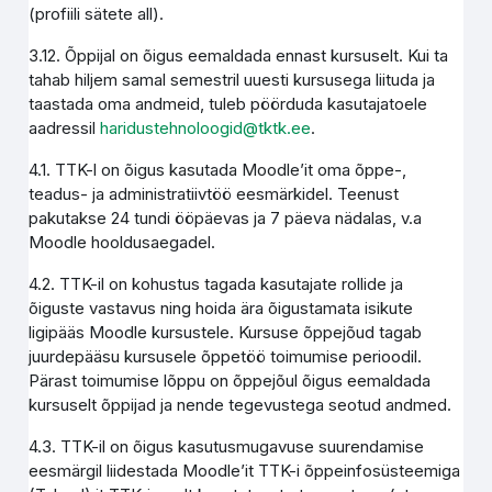
(profiili sätete all).
3.12. Õppijal on õigus eemaldada ennast kursuselt. Kui ta
tahab hiljem samal semestril uuesti kursusega liituda ja
taastada oma andmeid, tuleb pöörduda kasutajatoele
aadressil
haridustehnoloogid@tktk.ee
.
4.1. TTK-l on õigus kasutada Moodle’it oma õppe-,
teadus- ja administratiivtöö eesmärkidel. Teenust
pakutakse 24 tundi ööpäevas ja 7 päeva nädalas, v.a
Moodle hooldusaegadel.
4.2. TTK-il on kohustus tagada kasutajate rollide ja
õiguste vastavus ning hoida ära õigustamata isikute
ligipääs Moodle kursustele. Kursuse õppejõud tagab
juurdepääsu kursusele õppetöö toimumise perioodil.
Pärast toimumise lõppu on õppejõul õigus eemaldada
kursuselt õppijad ja nende tegevustega seotud andmed.
4.3. TTK-il on õigus kasutusmugavuse suurendamise
eesmärgil liidestada Moodle’it TTK-i õppeinfosüsteemiga