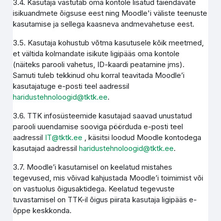
3.4. Kasutaja vastutab oma kontole lisatud täiendavate
isikuandmete õigsuse eest ning Moodle'i väliste teenuste
kasutamise ja sellega kaasneva andmevahetuse eest.
3.5. Kasutaja kohustub võtma kasutusele kõik meetmed,
et vältida kolmandate isikute ligipääs oma kontole
(näiteks parooli vahetus, ID-kaardi peatamine jms).
Samuti tuleb tekkinud ohu korral teavitada Moodle’i
kasutajatuge e-posti teel aadressil
haridustehnoloogid@tktk.ee
.
3.6. TTK infosüsteemide kasutajad saavad unustatud
parooli uuendamise sooviga pöörduda e-posti teel
aadressil
IT@tktk.ee
, käsitsi loodud Moodle kontodega
kasutajad aadressil
haridustehnoloogid@tktk.ee
.
3.7. Moodle’i kasutamisel on keelatud mistahes
tegevused, mis võivad kahjustada Moodle’i toimimist või
on vastuolus õigusaktidega. Keelatud tegevuste
tuvastamisel on TTK-il õigus piirata kasutaja ligipääs e-
õppe keskkonda.