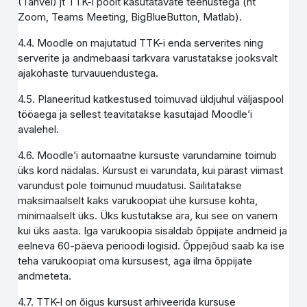
(Tahvel) jt TTK-i poolt kasutatavate teenustega (nt
Zoom, Teams Meeting, BigBlueButton, Matlab).
4.4. Moodle on majutatud TTK-i enda serverites ning
serverite ja andmebaasi tarkvara varustatakse jooksvalt
ajakohaste turvauuendustega.
4.5. Planeeritud katkestused toimuvad üldjuhul väljaspool
tööaega ja sellest teavitatakse kasutajad Moodle’i
avalehel.
4.6. Moodle’i automaatne kursuste varundamine toimub
üks kord nädalas. Kursust ei varundata, kui pärast viimast
varundust pole toimunud muudatusi. Säilitatakse
maksimaalselt kaks varukoopiat ühe kursuse kohta,
minimaalselt üks. Üks kustutakse ära, kui see on vanem
kui üks aasta. Iga varukoopia sisaldab õppijate andmeid ja
eelneva 60-päeva perioodi logisid. Õppejõud saab ka ise
teha varukoopiat oma kursusest, aga ilma õppijate
andmeteta.
4.7. TTK-l on õigus kursust arhiveerida kursuse