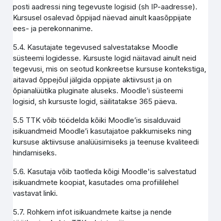
posti aadressi ning tegevuste logisid (sh IP-aadresse).
Kursusel osalevad õppijad näevad ainult kaasõppijate
ees- ja perekonnanime.
5.4. Kasutajate tegevused salvestatakse Moodle
süsteemi logidesse. Kursuste logid näitavad ainult neid
tegevusi, mis on seotud konkreetse kursuse kontekstiga,
aitavad õppejõul jälgida oppijate aktiivsust ja on
õpianalüütika pluginate aluseks. Moodle’i süsteemi
logisid, sh kursuste logid, säilitatakse 365 päeva.
5.5 TTK võib töödelda kõiki Moodle’is sisalduvaid
isikuandmeid Moodle’i kasutajatoe pakkumiseks ning
kursuse aktiivsuse analüüsimiseks ja teenuse kvaliteedi
hindamiseks.
5.6. Kasutaja võib taotleda kõigi Moodle'is salvestatud
isikuandmete koopiat, kasutades oma profiililehel
vastavat linki.
5.7. Rohkem infot isikuandmete kaitse ja nende