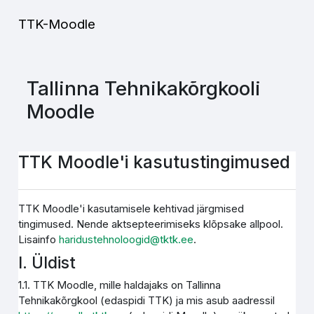
Jäta vahele peasisuni
TTK-Moodle
Tallinna Tehnikakõrgkooli
Moodle
TTK Moodle'i kasutustingimused
TTK Moodle'i kasutamisele kehtivad järgmised
tingimused. Nende aktsepteerimiseks klõpsake allpool.
Lisainfo
haridustehnoloogid@tktk.ee
.
I. Üldist
1.1. TTK Moodle, mille haldajaks on Tallinna
Tehnikakõrgkool (edaspidi TTK) ja mis asub aadressil