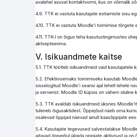
avalehel asuvat kontaktvormi, kus on võimalik s
4.9. TTK ei vastuta kasutajate esitamiste sisu e
4.10. TTK ei vastuta Moodle’i toimimise tõrgete e
4.11. TTK-l on õigus teha kasutustingimustes ühe
aktsepteerima.
V. Isikuandmete kaitse
5.1. TTK töötleb isikuandmeid vaid kasutajatele
5.2. Efektiivsemaks toimimiseks kasutab Moodle 
sisselogitud Moodle'i seansi ajal lehelt lehele na
ja serverist. Moodle ID küpsis on vähem olulin
5.3. TTK avaldab isikuandmeid üksnes Moodle’it ad
tuleneb õigusaktidest. Õppejõud näeb oma kursus
osalevad õppijad näevad ainult kaasõppijate ees
5.4. Kasutajate tegevused salvestatakse Moodle 
aitavad õppejõul jälgida oppijate aktiivsust ja on