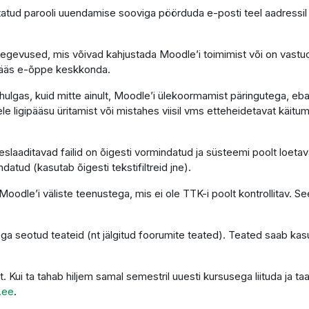
atud parooli uuendamise sooviga pöörduda e-posti teel aadressi
tegevused, mis võivad kahjustada Moodle’i toimimist või on vastu
gipääs e-õppe keskkonda.
ulgas, kuid mitte ainult, Moodle’i ülekoormamist päringutega, eba
le ligipääsu üritamist või mistahes viisil vms etteheidetavat käitumi
laaditavad failid on õigesti vormindatud ja süsteemi poolt loetava
ndatud (kasutab õigesti tekstifiltreid jne).
oodle’i väliste teenustega, mis ei ole TTK-i poolt kontrollitav. See
ga seotud teateid (nt jälgitud foorumite teated). Teated saab kas
t. Kui ta tahab hiljem samal semestril uuesti kursusega liituda ja
.ee
.