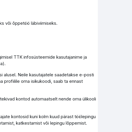
s või õppetöö läbiviimiseks.
ogimisel TTK infosüsteemide kasutajanime ja
a).
i alusel. Neile kasutajatele saadetakse e-posti
a profiilile oma isikukoodi, saab ta ennast
), tekivad kontod automaatselt nende oma ülikooli
tajate kontosid kuni kolm kuud pärast töölepingu
tamist, katkestamist või lepingu lõppemist.