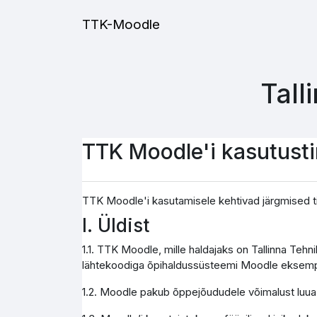
Jäta vahele peasisuni
TTK-Moodle
Tall
TTK Moodle'i kasutust
TTK Moodle'i kasutamisele kehtivad järgmised t
I. Üldist
1.1. TTK Moodle, mille haldajaks on Tallinna Teh
lähtekoodiga õpihaldussüsteemi Moodle eksemp
1.2. Moodle pakub õppejõududele võimalust luua j