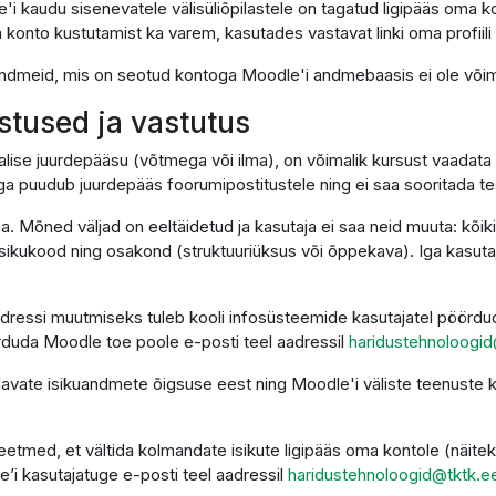
'i kaudu sisenevatele välisüliõpilastele on tagatud ligipääs oma k
 konto kustutamist ka varem, kasutades vastavat linki oma profiili 
i andmeid, mis on seotud kontoga Moodle'i andmebaasis ei ole võima
ustused ja vastutus
alise juurdepääsu (võtmega või ilma), on võimalik kursust vaadata 
ga puudub juurdepääs foorumipostitustele ning ei saa sooritada t
ga. Mõned väljad on eeltäidetud ja kasutaja ei saa neid muuta: kõi
sikukood ning osakond (struktuuriüksus või õppekava). Iga kasutaja
dressi muutmiseks tuleb kooli infosüsteemide kasutajatel pöördud
duda Moodle toe poole e-posti teel aadressil
haridustehnoloogid
ndavate isikuandmete õigsuse eest ning Moodle'i väliste teenust
etmed, et vältida kolmandate isikute ligipääs oma kontole (näitek
e’i kasutajatuge e-posti teel aadressil
haridustehnoloogid@tktk.e