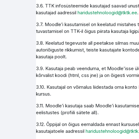
3.6. TTK infosüsteemide kasutajad saavad unust
kasutajad aadressil
haridustehnoloogid@tktk.ee
.
3.7. Moodle’i kasutamisel on keelatud mistahes 
tuvastamisel on TTK-il õigus piirata kasutaja li
3.8. Keelatud tegevuste all peetakse silmas muuh
autoriõiguste rikkumist, teiste kasutajate kontode
kasutaja poolt.
3.9. Kasutaja peab veenduma, et Moodle'isse üles
kõrvalist koodi (html, css jne) ja on õigesti vormi
3.10. Kasutajal on võimalus liidestada oma konto M
kursus.
3.11. Moodle’i kasutaja saab Moodle’i kasutamise
eelistustes (profiili sätete all).
3.12. Õppijal on õigus eemaldada ennast kursusel
kasutajatoele aadressil
haridustehnoloogid@tktk