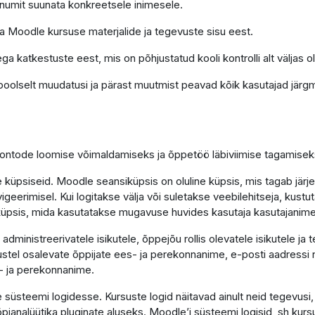
õnumit suunata konkreetsele inimesele.
ga Moodle kursuse materjalide ja tegevuste sisu eest.
ga katkestuste eest, mis on põhjustatud kooli kontrolli alt väljas o
poolselt muudatusi ja pärast muutmist peavad kõik kasutajad järgm
 kontode loomise võimaldamiseks ja õppetöö läbiviimise tagamisek
küpsiseid. Moodle seansiküpsis on oluline küpsis, mis tagab järj
vigeerimisel. Kui logitakse välja või suletakse veebilehitseja, kus
e küpsis, mida kasutatakse mugavuse huvides kasutaja kasutajanim
ministreerivatele isikutele, õppejõu rollis olevatele isikutele ja 
tel osalevate õppijate ees- ja perekonnanime, e-posti aadressi n
- ja perekonnanime.
süsteemi logidesse. Kursuste logid näitavad ainult neid tegevusi
 õpianalüütika pluginate aluseks. Moodle’i süsteemi logisid, sh kurs