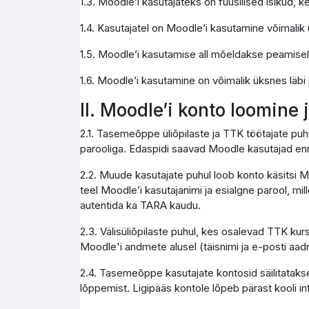
1.3. Moodle’i kasutajateks on füüsilised isikud,
1.4. Kasutajatel on Moodle’i kasutamine võimali
1.5. Moodle’i kasutamise all mõeldakse peamise
1.6. Moodle’i kasutamine on võimalik üksnes läbi
II. Moodle’i konto loomine
2.1. Tasemeõppe üliõpilaste ja TTK töötajate pu
parooliga. Edaspidi saavad Moodle kasutajad enn
2.2. Muude kasutajate puhul loob konto käsitsi M
teel Moodle’i kasutajanimi ja esialgne parool, mi
autentida ka TARA kaudu.
2.3. Välisüliõpilaste puhul, kes osalevad TTK kur
Moodle'i andmete alusel (täisnimi ja e-posti aad
2.4. Tasemeõppe kasutajate kontosid säilitatakse
lõppemist. Ligipääs kontole lõpeb pärast kooli 