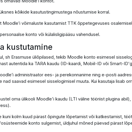
 kes omavad Moodle’i kontot.
k üksnes kõikide kasutustingimustega nõustumise korral.
lt Moodle’i võimaluste kasutamist TTK õppetegevuses osalemisek
 personaalse konto või külalisligipääsu vahendusel.
 ja kustutamine
hul, sh Erasmuse üliõpilased, tekib Moodle konto esimesel sissel
ast autentida ka TARA kaudu (ID-kaardi, Mobiil-ID või Smart-ID'g
oodle’i administraator ees- ja perekonnanime ning e-posti aadress
lle nad saavad esimesel sisselogimisel muuta. Kui kasutaja lisab om
sustel oma ülikooli Moodle'i kaudu (LTI väline tööriist plugina abil
ress).
 kuni kolm kuud pärast õpingute lõpetamist või katkestamist, töö
infosüsteemide konto sulgemist, üldjuhul mõned päevad pärast lõpe