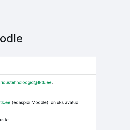
oodle
aridustehnoloogid@tktk.ee
.
ktk.ee
(edaspidi Moodle), on üks avatud
ustel.