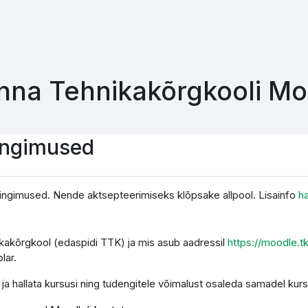
inna Tehnikakõrgkooli M
ingimused
ingimused. Nende aktsepteerimiseks klõpsake allpool. Lisainfo
h
nikakõrgkool (edaspidi TTK) ja mis asub aadressil
https://moodle.t
lar.
a hallata kursusi ning tudengitele võimalust osaleda samadel kurs