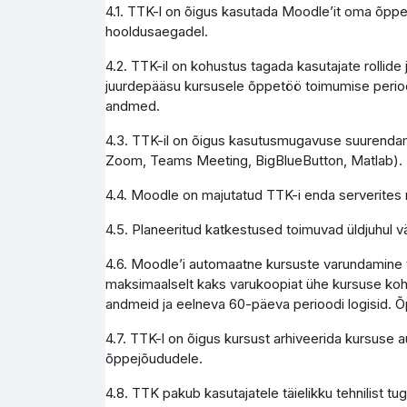
4.1. TTK-l on õigus kasutada Moodle’it oma õppe
hooldusaegadel.
4.2. TTK-il on kohustus tagada kasutajate rollid
juurdepääsu kursusele õppetöö toimumise perioo
andmed.
4.3. TTK-il on õigus kasutusmugavuse suurendami
Zoom, Teams Meeting, BigBlueButton, Matlab).
4.4. Moodle on majutatud TTK-i enda serverites 
4.5. Planeeritud katkestused toimuvad üldjuhul vä
4.6. Moodle’i automaatne kursuste varundamine to
maksimaalselt kaks varukoopiat ühe kursuse koht
andmeid ja eelneva 60-päeva perioodi logisid. Õ
4.7. TTK-l on õigus kursust arhiveerida kursuse 
õppejõududele.
4.8. TTK pakub kasutajatele täielikku tehnilist 