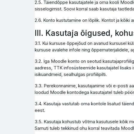
2.5. Täiendõppe kasutajatele ja oma kooli Moodle
sisselogimist. Soovi korral saab kasutaja taotleda
2.6. Konto kustutamine on lõplik. Kontot ja kõik
III. Kasutaja õigused, koh
3.1. Kui kursuse õppejõud on avanud kursusel kül
kursuse avalehe infole ning õppematerjalidele, a
3.2. Iga Moodle konto on seotud kasutajaprofiili
aadress, TTK infosüsteemide kasutajatel lisaks i
isikuandmeid, sealhulgas profiilipilti.
3.3. Perekonnanime, kasutajanime või e-posti aa
loodud Moodle kontodega kasutajatel tuleb pöör
3.4. Kasutaja vastutab oma kontole lisatud täie
eest.
3.5. Kasutaja kohustub võtma kasutusele kõik me
Samuti tuleb tekkinud ohu korral teavitada Moodl