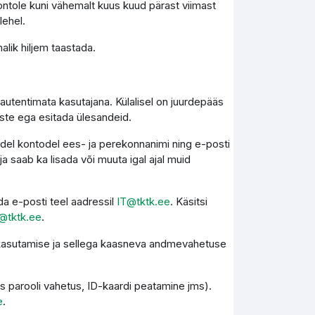
ontole kuni vähemalt kuus kuud pärast viimast
lehel.
lik hiljem taastada.
autentimata kasutajana. Külalisel on juurdepääs
este ega esitada ülesandeid.
kidel kontodel ees- ja perekonnanimi ning e-posti
 saab ka lisada või muuta igal ajal muid
a e-posti teel aadressil
IT@tktk.ee
. Käsitsi
@tktk.ee
.
e kasutamise ja sellega kaasneva andmevahetuse
s parooli vahetus, ID-kaardi peatamine jms).
e
.