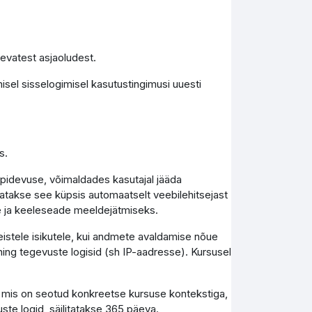
levatest asjaoludest.
isel sisselogimisel kasutustingimusi uuesti
s.
epidevuse, võimaldades kasutajal jääda
tutatakse see küpsis automaatselt veebilehitsejast
e ja keeleseade meeldejätmiseks.
teistele isikutele, kui andmete avaldamise nõue
ing tegevuste logisid (sh IP-aadresse). Kursusel
, mis on seotud konkreetse kursuse kontekstiga,
uste logid, säilitatakse 365 päeva.