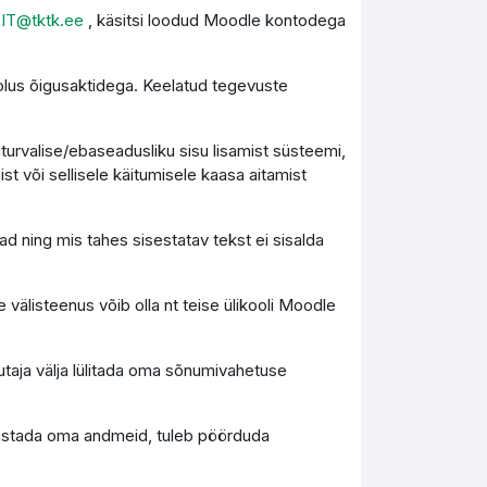
l
IT@tktk.ee
, käsitsi loodud Moodle kontodega
olus õigusaktidega. Keelatud tegevuste
turvalise/ebaseadusliku sisu lisamist süsteemi,
st või sellisele käitumisele kaasa aitamist
d ning mis tahes sisestatav tekst ei sisalda
 välisteenus võib olla nt teise ülikooli Moodle
utaja välja lülitada oma sõnumivahetuse
 taastada oma andmeid, tuleb pöörduda