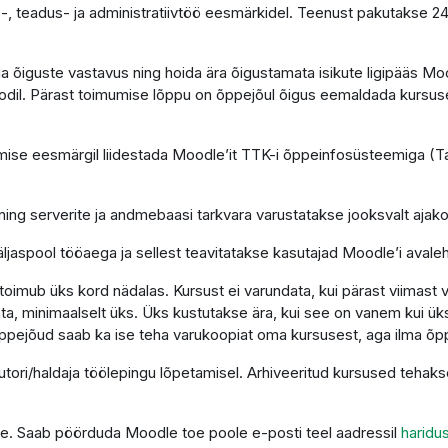
-, teadus- ja administratiivtöö eesmärkidel. Teenust pakutakse 2
e ja õiguste vastavus ning hoida ära õigustamata isikute ligipääs 
dil. Pärast toimumise lõppu on õppejõul õigus eemaldada kursus
se eesmärgil liidestada Moodle’it TTK-i õppeinfosüsteemiga (Tah
ning serverite ja andmebaasi tarkvara varustatakse jooksvalt aja
ljaspool tööaega ja sellest teavitatakse kasutajad Moodle’i avaleh
imub üks kord nädalas. Kursust ei varundata, kui pärast viimast 
a, minimaalselt üks. Üks kustutakse ära, kui see on vanem kui üks
ppejõud saab ka ise teha varukoopiat oma kursusest, aga ilma õp
autori/haldaja töölepingu lõpetamisel. Arhiveeritud kursused teha
tuge. Saab pöörduda Moodle toe poole e-posti teel aadressil
haridu