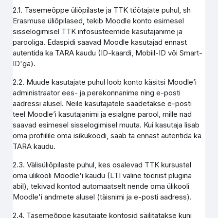
2.1. Tasemeõppe üliõpilaste ja TTK töötajate puhul, sh
Erasmuse üliõpilased, tekib Moodle konto esimesel
sisselogimisel TTK infosüsteemide kasutajanime ja
parooliga. Edaspidi saavad Moodle kasutajad ennast
autentida ka TARA kaudu (ID-kaardi, Mobiil-ID või Smart-
ID'ga).
2.2. Muude kasutajate puhul loob konto käsitsi Moodle’i
administraator ees- ja perekonnanime ning e-posti
aadressi alusel. Neile kasutajatele saadetakse e-posti
teel Moodle’i kasutajanimi ja esialgne parool, mille nad
saavad esimesel sisselogimisel muuta. Kui kasutaja lisab
oma profiilile oma isikukoodi, saab ta ennast autentida ka
TARA kaudu.
2.3. Välisüliõpilaste puhul, kes osalevad TTK kursustel
oma ülikooli Moodle'i kaudu (LTI väline tööriist plugina
abil), tekivad kontod automaatselt nende oma ülikooli
Moodle'i andmete alusel (täisnimi ja e-posti aadress).
2.4. Tasemeõppe kasutajate kontosid säilitatakse kuni