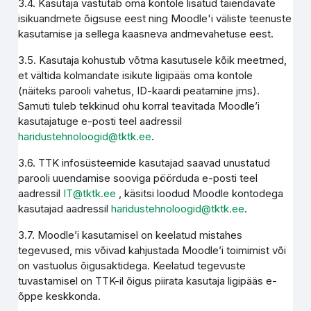
3.4. Kasutaja vastutab oma kontole lisatud täiendavate
isikuandmete õigsuse eest ning Moodle'i väliste teenuste
kasutamise ja sellega kaasneva andmevahetuse eest.
3.5. Kasutaja kohustub võtma kasutusele kõik meetmed,
et vältida kolmandate isikute ligipääs oma kontole
(näiteks parooli vahetus, ID-kaardi peatamine jms).
Samuti tuleb tekkinud ohu korral teavitada Moodle’i
kasutajatuge e-posti teel aadressil
haridustehnoloogid@tktk.ee
.
3.6. TTK infosüsteemide kasutajad saavad unustatud
parooli uuendamise sooviga pöörduda e-posti teel
aadressil
IT@tktk.ee
, käsitsi loodud Moodle kontodega
kasutajad aadressil
haridustehnoloogid@tktk.ee
.
3.7. Moodle’i kasutamisel on keelatud mistahes
tegevused, mis võivad kahjustada Moodle’i toimimist või
on vastuolus õigusaktidega. Keelatud tegevuste
tuvastamisel on TTK-il õigus piirata kasutaja ligipääs e-
õppe keskkonda.