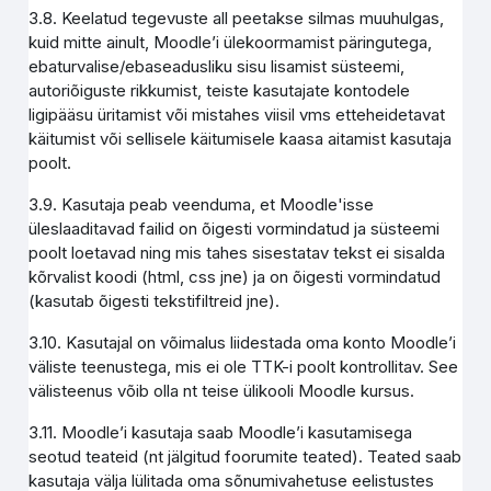
3.8. Keelatud tegevuste all peetakse silmas muuhulgas,
kuid mitte ainult, Moodle’i ülekoormamist päringutega,
ebaturvalise/ebaseadusliku sisu lisamist süsteemi,
autoriõiguste rikkumist, teiste kasutajate kontodele
ligipääsu üritamist või mistahes viisil vms etteheidetavat
käitumist või sellisele käitumisele kaasa aitamist kasutaja
poolt.
3.9. Kasutaja peab veenduma, et Moodle'isse
üleslaaditavad failid on õigesti vormindatud ja süsteemi
poolt loetavad ning mis tahes sisestatav tekst ei sisalda
kõrvalist koodi (html, css jne) ja on õigesti vormindatud
(kasutab õigesti tekstifiltreid jne).
3.10. Kasutajal on võimalus liidestada oma konto Moodle’i
väliste teenustega, mis ei ole TTK-i poolt kontrollitav. See
välisteenus võib olla nt teise ülikooli Moodle kursus.
3.11. Moodle’i kasutaja saab Moodle’i kasutamisega
seotud teateid (nt jälgitud foorumite teated). Teated saab
kasutaja välja lülitada oma sõnumivahetuse eelistustes