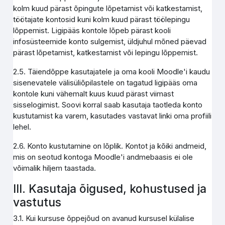
kolm kuud pärast õpingute lõpetamist või katkestamist,
töötajate kontosid kuni kolm kuud pärast töölepingu
lõppemist. Ligipääs kontole lõpeb pärast kooli
infosüsteemide konto sulgemist, üldjuhul mõned päevad
pärast lõpetamist, katkestamist või lepingu lõppemist.
2.5. Täiendõppe kasutajatele ja oma kooli Moodle'i kaudu
sisenevatele välisüliõpilastele on tagatud ligipääs oma
kontole kuni vähemalt kuus kuud pärast viimast
sisselogimist. Soovi korral saab kasutaja taotleda konto
kustutamist ka varem, kasutades vastavat linki oma profiili
lehel.
2.6. Konto kustutamine on lõplik. Kontot ja kõiki andmeid,
mis on seotud kontoga Moodle'i andmebaasis ei ole
võimalik hiljem taastada.
III. Kasutaja õigused, kohustused ja
vastutus
3.1. Kui kursuse õppejõud on avanud kursusel külalise