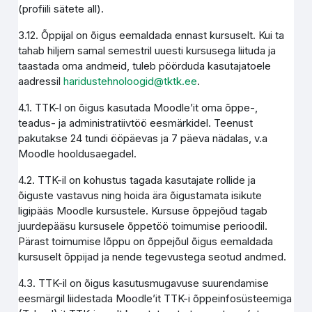
(profiili sätete all).
3.12. Õppijal on õigus eemaldada ennast kursuselt. Kui ta
tahab hiljem samal semestril uuesti kursusega liituda ja
taastada oma andmeid, tuleb pöörduda kasutajatoele
aadressil
haridustehnoloogid@tktk.ee
.
4.1. TTK-l on õigus kasutada Moodle’it oma õppe-,
teadus- ja administratiivtöö eesmärkidel. Teenust
pakutakse 24 tundi ööpäevas ja 7 päeva nädalas, v.a
Moodle hooldusaegadel.
4.2. TTK-il on kohustus tagada kasutajate rollide ja
õiguste vastavus ning hoida ära õigustamata isikute
ligipääs Moodle kursustele. Kursuse õppejõud tagab
juurdepääsu kursusele õppetöö toimumise perioodil.
Pärast toimumise lõppu on õppejõul õigus eemaldada
kursuselt õppijad ja nende tegevustega seotud andmed.
4.3. TTK-il on õigus kasutusmugavuse suurendamise
eesmärgil liidestada Moodle’it TTK-i õppeinfosüsteemiga