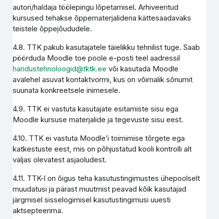
autori/haldaja töölepingu lõpetamisel. Arhiveeritud
kursused tehakse õppematerjalidena kättesaadavaks
teistele õppejõududele.
4.8. TTK pakub kasutajatele täielikku tehnilist tuge. Saab
pöörduda Moodle toe poole e-posti teel aadressil
haridustehnoloogid@tktk.ee
või kasutada Moodle
avalehel asuvat kontaktvormi, kus on võimalik sõnumit
suunata konkreetsele inimesele.
4.9. TTK ei vastuta kasutajate esitamiste sisu ega
Moodle kursuse materjalide ja tegevuste sisu eest.
4.10. TTK ei vastuta Moodle’i toimimise tõrgete ega
katkestuste eest, mis on põhjustatud kooli kontrolli alt
väljas olevatest asjaoludest.
4.11. TTK-l on õigus teha kasutustingimustes ühepoolselt
muudatusi ja pärast muutmist peavad kõik kasutajad
järgmisel sisselogimisel kasutustingimusi uuesti
aktsepteerima.