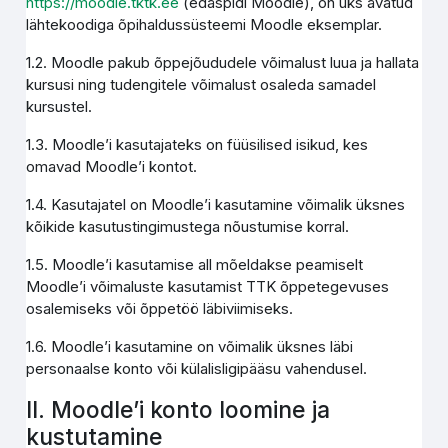
https://moodle.tktk.ee
(edaspidi Moodle), on üks avatud
lähtekoodiga õpihaldussüsteemi Moodle eksemplar.
1.2. Moodle pakub õppejõududele võimalust luua ja hallata
kursusi ning tudengitele võimalust osaleda samadel
kursustel.
1.3. Moodle’i kasutajateks on füüsilised isikud, kes
omavad Moodle’i kontot.
1.4. Kasutajatel on Moodle’i kasutamine võimalik üksnes
kõikide kasutustingimustega nõustumise korral.
1.5. Moodle’i kasutamise all mõeldakse peamiselt
Moodle’i võimaluste kasutamist TTK õppetegevuses
osalemiseks või õppetöö läbiviimiseks.
1.6. Moodle’i kasutamine on võimalik üksnes läbi
personaalse konto või külalisligipääsu vahendusel.
II. Moodle’i konto loomine ja
kustutamine