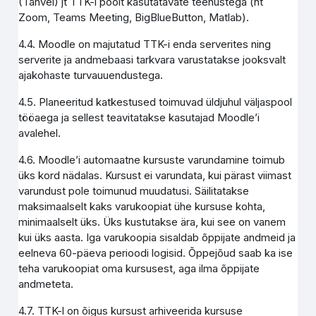
(Tahvel) jt TTK-i poolt kasutatavate teenustega (nt
Zoom, Teams Meeting, BigBlueButton, Matlab).
4.4. Moodle on majutatud TTK-i enda serverites ning
serverite ja andmebaasi tarkvara varustatakse jooksvalt
ajakohaste turvauuendustega.
4.5. Planeeritud katkestused toimuvad üldjuhul väljaspool
tööaega ja sellest teavitatakse kasutajad Moodle’i
avalehel.
4.6. Moodle’i automaatne kursuste varundamine toimub
üks kord nädalas. Kursust ei varundata, kui pärast viimast
varundust pole toimunud muudatusi. Säilitatakse
maksimaalselt kaks varukoopiat ühe kursuse kohta,
minimaalselt üks. Üks kustutakse ära, kui see on vanem
kui üks aasta. Iga varukoopia sisaldab õppijate andmeid ja
eelneva 60-päeva perioodi logisid. Õppejõud saab ka ise
teha varukoopiat oma kursusest, aga ilma õppijate
andmeteta.
4.7. TTK-l on õigus kursust arhiveerida kursuse