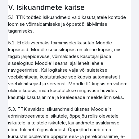
V. Isikuandmete kaitse
5.1. TTK töötleb isikuandmeid vaid kasutajatele kontode
loomise võimaldamiseks ja õppetöö läbiviimise
tagamiseks.
5.2. Efektiivsemaks toimimiseks kasutab Moodle
küpsiseid. Moodle seansiküpsis on oluline küpsis, mis
tagab järjepidevuse, võimaldades kasutajal jääda
sisselogitud Moodle'i seansi ajal lehelt lehele
navigeerimisel. Kui logitakse välja või suletakse
veebilehitseja, kustutatakse see küpsis automaatselt
veebilehitsejast ja serverist. Moodle ID küpsis on vähem
oluline küpsis, mida kasutatakse mugavuse huvides
kasutaja kasutajanime ja keeleseade meeldejätmiseks.
5.3. TTK avaldab isikuandmeid üksnes Moodle’it
administreerivatele isikutele, õppejõu rollis olevatele
isikutele ja teistele isikutele, kui andmete avaldamise
nõue tuleneb õigusaktidest. Õppejõud näeb oma
kursustel osalevate õppijate ees- ja perekonnanime, e-