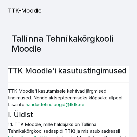
Jäta vahele peasisuni
TTK-Moodle
Tallinna Tehnikakõrgkooli
Moodle
TTK Moodle'i kasutustingimused
TTK Moodle'i kasutamisele kehtivad järgmised
tingimused. Nende aktsepteerimiseks klõpsake allpool.
Lisainfo
haridustehnoloogid@tktk.ee
.
I. Üldist
1.1. TTK Moodle, mille haldajaks on Tallinna
Tehnikakõrgkool (edaspidi TTK) ja mis asub aadressil