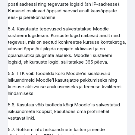
posti aadressi ning tegevuste logisid (sh IP-aadresse).
Kursusel osalevad õppijad näevad ainult kaasõppijate
ees- ja perekonnanime.
5.4. Kasutajate tegevused salvestatakse Moodle
süsteemi logidesse. Kursuste logid näitavad ainult neid
tegevusi, mis on seotud konkreetse kursuse kontekstiga,
aitavad õppejõul jälgida oppijate aktiivsust ja on
õpianalüütika pluginate aluseks. Moodle’i süsteemi
logisid, sh kursuste logid, säilitatakse 365 päeva.
5.5 TTK võib töödelda kõiki Moodle’is sisalduvaid
isikuandmeid Moodle’i kasutajatoe pakkumiseks ning
kursuse aktiivsuse analüüsimiseks ja teenuse kvaliteedi
hindamiseks.
5.6. Kasutaja võib taotleda kõigi Moodle'is salvestatud
isikuandmete koopiat, kasutades oma profiililehel
vastavat linki.
5.7. Rohkem infot isikuandmete kaitse ja nende