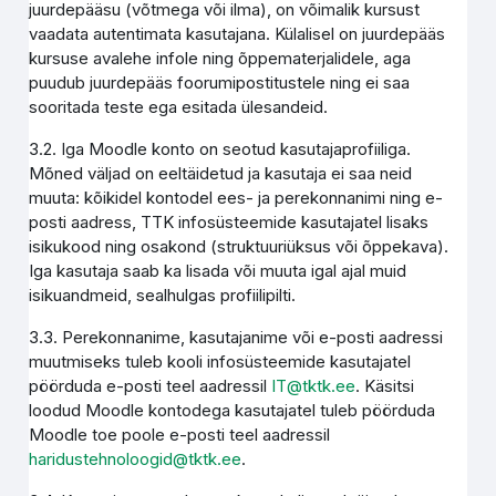
juurdepääsu (võtmega või ilma), on võimalik kursust
vaadata autentimata kasutajana. Külalisel on juurdepääs
kursuse avalehe infole ning õppematerjalidele, aga
puudub juurdepääs foorumipostitustele ning ei saa
sooritada teste ega esitada ülesandeid.
3.2. Iga Moodle konto on seotud kasutajaprofiiliga.
Mõned väljad on eeltäidetud ja kasutaja ei saa neid
muuta: kõikidel kontodel ees- ja perekonnanimi ning e-
posti aadress, TTK infosüsteemide kasutajatel lisaks
isikukood ning osakond (struktuuriüksus või õppekava).
Iga kasutaja saab ka lisada või muuta igal ajal muid
isikuandmeid, sealhulgas profiilipilti.
3.3. Perekonnanime, kasutajanime või e-posti aadressi
muutmiseks tuleb kooli infosüsteemide kasutajatel
pöörduda e-posti teel aadressil
IT@tktk.ee
. Käsitsi
loodud Moodle kontodega kasutajatel tuleb pöörduda
Moodle toe poole e-posti teel aadressil
haridustehnoloogid@tktk.ee
.