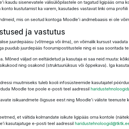
'i kaudu sisenevatele välisüliõpilastele on tagatud ligipääs oma k
 konto kustutamist ka varem, kasutades vastavat linki oma profiili 
i andmeid, mis on seotud kontoga Moodle'i andmebaasis ei ole võima
ustused ja vastutus
alise juurdepääsu (võtmega või ilma), on võimalik kursust vaadata 
ga puudub juurdepääs foorumipostitustele ning ei saa sooritada t
ga. Mõned väljad on eeltäidetud ja kasutaja ei saa neid muuta: kõi
sikukood ning osakond (struktuuriüksus või õppekava). Iga kasutaja
dressi muutmiseks tuleb kooli infosüsteemide kasutajatel pöördud
duda Moodle toe poole e-posti teel aadressil
haridustehnoloogid
ndavate isikuandmete õigsuse eest ning Moodle'i väliste teenust
etmed, et vältida kolmandate isikute ligipääs oma kontole (näitek
e’i kasutajatuge e-posti teel aadressil
haridustehnoloogid@tktk.e