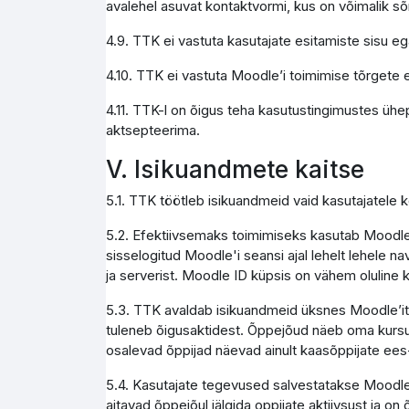
avalehel asuvat kontaktvormi, kus on võimalik s
4.9. TTK ei vastuta kasutajate esitamiste sisu e
4.10. TTK ei vastuta Moodle’i toimimise tõrgete e
4.11. TTK-l on õigus teha kasutustingimustes ühe
aktsepteerima.
V. Isikuandmete kaitse
5.1. TTK töötleb isikuandmeid vaid kasutajatele
5.2. Efektiivsemaks toimimiseks kasutab Moodle 
sisselogitud Moodle'i seansi ajal lehelt lehele na
ja serverist. Moodle ID küpsis on vähem olulin
5.3. TTK avaldab isikuandmeid üksnes Moodle’it ad
tuleneb õigusaktidest. Õppejõud näeb oma kursus
osalevad õppijad näevad ainult kaasõppijate ees
5.4. Kasutajate tegevused salvestatakse Moodle 
aitavad õppejõul jälgida oppijate aktiivsust ja on