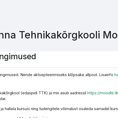
inna Tehnikakõrgkooli M
ingimused
ingimused. Nende aktsepteerimiseks klõpsake allpool. Lisainfo
h
nikakõrgkool (edaspidi TTK) ja mis asub aadressil
https://moodle.t
lar.
a hallata kursusi ning tudengitele võimalust osaleda samadel kurs