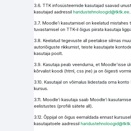
3.6. TTK infosüsteemide kasutajad saavad unust
kasutajad aadressil
haridustehnoloogid@tktk.ee
.
3.7. Moodle’i kasutamisel on keelatud mistahes 
tuvastamisel on TTK-il õigus piirata kasutaja li
3.8. Keelatud tegevuste all peetakse silmas muuh
autoriõiguste rikkumist, teiste kasutajate kontode
kasutaja poolt.
3.9. Kasutaja peab veenduma, et Moodle'isse üles
kõrvalist koodi (html, css jne) ja on õigesti vormi
3.10. Kasutajal on võimalus liidestada oma konto M
kursus.
3.11. Moodle’i kasutaja saab Moodle’i kasutamise
eelistustes (profiili sätete all).
3.12. Õppijal on õigus eemaldada ennast kursusel
kasutajatoele aadressil
haridustehnoloogid@tktk