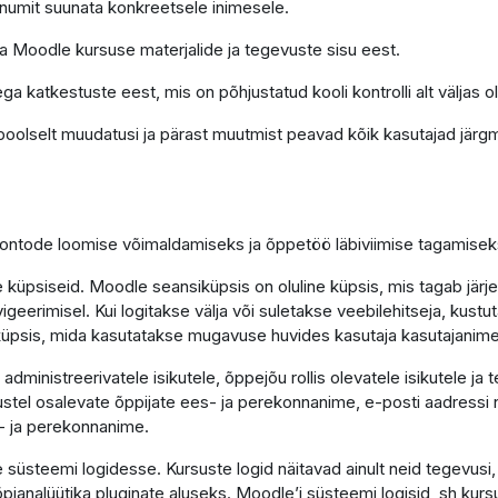
õnumit suunata konkreetsele inimesele.
ga Moodle kursuse materjalide ja tegevuste sisu eest.
ga katkestuste eest, mis on põhjustatud kooli kontrolli alt väljas o
poolselt muudatusi ja pärast muutmist peavad kõik kasutajad järgm
 kontode loomise võimaldamiseks ja õppetöö läbiviimise tagamisek
küpsiseid. Moodle seansiküpsis on oluline küpsis, mis tagab järj
vigeerimisel. Kui logitakse välja või suletakse veebilehitseja, kus
e küpsis, mida kasutatakse mugavuse huvides kasutaja kasutajanim
ministreerivatele isikutele, õppejõu rollis olevatele isikutele ja 
tel osalevate õppijate ees- ja perekonnanime, e-posti aadressi n
- ja perekonnanime.
süsteemi logidesse. Kursuste logid näitavad ainult neid tegevusi
 õpianalüütika pluginate aluseks. Moodle’i süsteemi logisid, sh kurs