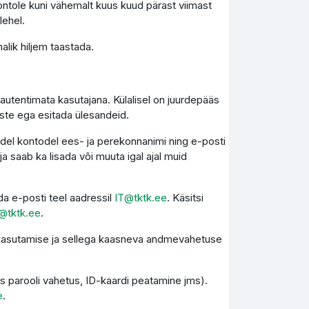
ontole kuni vähemalt kuus kuud pärast viimast
lehel.
lik hiljem taastada.
autentimata kasutajana. Külalisel on juurdepääs
este ega esitada ülesandeid.
kidel kontodel ees- ja perekonnanimi ning e-posti
 saab ka lisada või muuta igal ajal muid
a e-posti teel aadressil
IT@tktk.ee
. Käsitsi
@tktk.ee
.
e kasutamise ja sellega kaasneva andmevahetuse
s parooli vahetus, ID-kaardi peatamine jms).
e
.