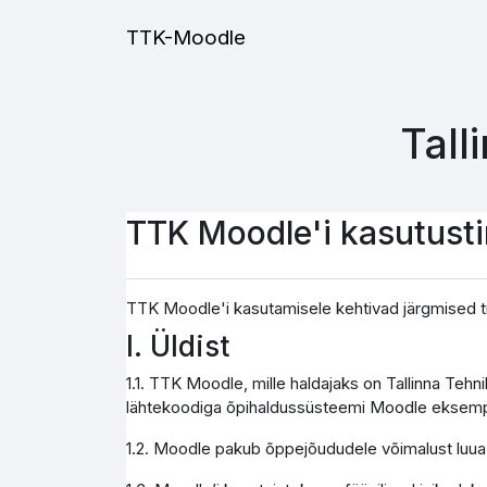
Jäta vahele peasisuni
TTK-Moodle
Tall
TTK Moodle'i kasutust
TTK Moodle'i kasutamisele kehtivad järgmised t
I. Üldist
1.1. TTK Moodle, mille haldajaks on Tallinna Teh
lähtekoodiga õpihaldussüsteemi Moodle eksemp
1.2. Moodle pakub õppejõududele võimalust luua j