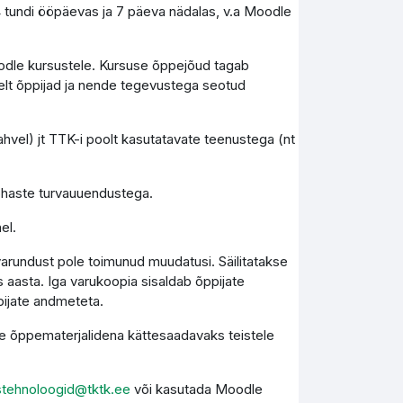
4 tundi ööpäevas ja 7 päeva nädalas, v.a Moodle
Moodle kursustele. Kursuse õppejõud tagab
elt õppijad ja nende tegevustega seotud
vel) jt TTK-i poolt kasutatavate teenustega (nt
kohaste turvauuendustega.
el.
varundust pole toimunud muudatusi. Säilitatakse
 aasta. Iga varukoopia sisaldab õppijate
pijate andmeteta.
kse õppematerjalidena kättesaadavaks teistele
stehnoloogid@tktk.ee
või kasutada Moodle