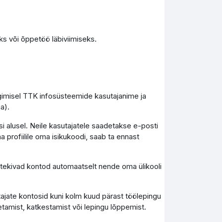
s või õppetöö läbiviimiseks.
ogimisel TTK infosüsteemide kasutajanime ja
a).
i alusel. Neile kasutajatele saadetakse e-posti
a profiilile oma isikukoodi, saab ta ennast
), tekivad kontod automaatselt nende oma ülikooli
tajate kontosid kuni kolm kuud pärast töölepingu
tamist, katkestamist või lepingu lõppemist.