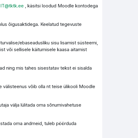
l
IT@tktk.ee
, käsitsi loodud Moodle kontodega
olus õigusaktidega. Keelatud tegevuste
turvalise/ebaseadusliku sisu lisamist süsteemi,
st või sellisele käitumisele kaasa aitamist
d ning mis tahes sisestatav tekst ei sisalda
 välisteenus võib olla nt teise ülikooli Moodle
utaja välja lülitada oma sõnumivahetuse
 taastada oma andmeid, tuleb pöörduda