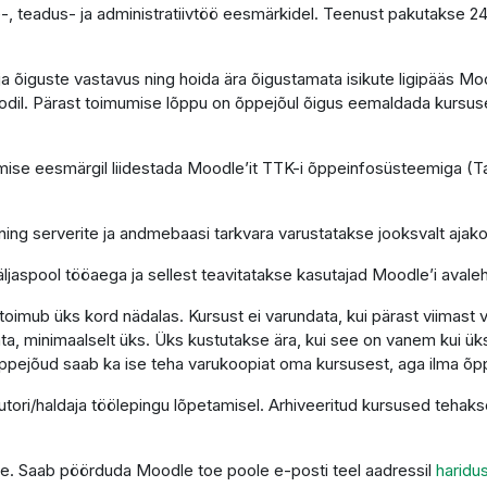
-, teadus- ja administratiivtöö eesmärkidel. Teenust pakutakse 2
e ja õiguste vastavus ning hoida ära õigustamata isikute ligipääs 
dil. Pärast toimumise lõppu on õppejõul õigus eemaldada kursus
se eesmärgil liidestada Moodle’it TTK-i õppeinfosüsteemiga (Tah
ning serverite ja andmebaasi tarkvara varustatakse jooksvalt aja
ljaspool tööaega ja sellest teavitatakse kasutajad Moodle’i avaleh
imub üks kord nädalas. Kursust ei varundata, kui pärast viimast 
a, minimaalselt üks. Üks kustutakse ära, kui see on vanem kui üks
ppejõud saab ka ise teha varukoopiat oma kursusest, aga ilma õp
autori/haldaja töölepingu lõpetamisel. Arhiveeritud kursused teha
tuge. Saab pöörduda Moodle toe poole e-posti teel aadressil
haridu