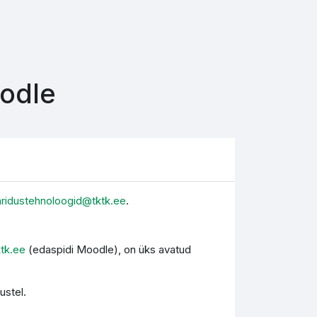
oodle
aridustehnoloogid@tktk.ee
.
ktk.ee
(edaspidi Moodle), on üks avatud
ustel.