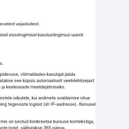
levatest asjaoludest.
isel sisselogimisel kasutustingimusi uuesti
s.
epidevuse, võimaldades kasutajal jääda
tutatakse see küpsis automaatselt veebilehitsejast
e ja keeleseade meeldejätmiseks.
teistele isikutele, kui andmete avaldamise nõue
ing tegevuste logisid (sh IP-aadresse). Kursusel
, mis on seotud konkreetse kursuse kontekstiga,
uste logid, säilitatakse 365 päeva.