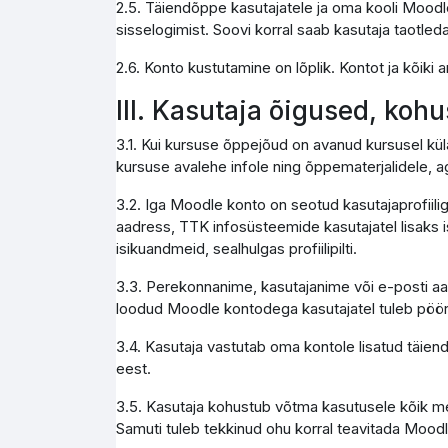
2.5. Täiendõppe kasutajatele ja oma kooli Moodle
sisselogimist. Soovi korral saab kasutaja taotleda
2.6. Konto kustutamine on lõplik. Kontot ja kõik
III. Kasutaja õigused, koh
3.1. Kui kursuse õppejõud on avanud kursusel kül
kursuse avalehe infole ning õppematerjalidele, a
3.2. Iga Moodle konto on seotud kasutajaprofiili
aadress, TTK infosüsteemide kasutajatel lisaks i
isikuandmeid, sealhulgas profiilipilti.
3.3. Perekonnanime, kasutajanime või e-posti aa
loodud Moodle kontodega kasutajatel tuleb pöör
3.4. Kasutaja vastutab oma kontole lisatud täie
eest.
3.5. Kasutaja kohustub võtma kasutusele kõik me
Samuti tuleb tekkinud ohu korral teavitada Moodl