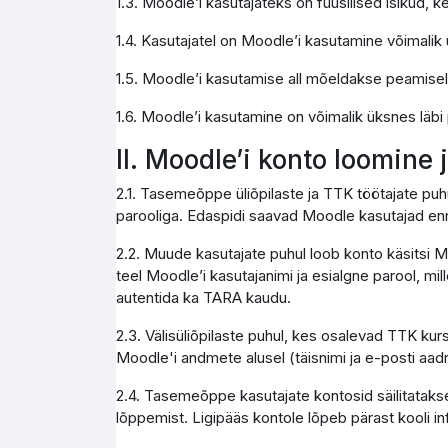
1.3. Moodle’i kasutajateks on füüsilised isikud,
1.4. Kasutajatel on Moodle’i kasutamine võimali
1.5. Moodle’i kasutamise all mõeldakse peamise
1.6. Moodle’i kasutamine on võimalik üksnes läbi
II. Moodle’i konto loomine
2.1. Tasemeõppe üliõpilaste ja TTK töötajate pu
parooliga. Edaspidi saavad Moodle kasutajad enn
2.2. Muude kasutajate puhul loob konto käsitsi M
teel Moodle’i kasutajanimi ja esialgne parool, mi
autentida ka TARA kaudu.
2.3. Välisüliõpilaste puhul, kes osalevad TTK kur
Moodle'i andmete alusel (täisnimi ja e-posti aad
2.4. Tasemeõppe kasutajate kontosid säilitatakse
lõppemist. Ligipääs kontole lõpeb pärast kooli 