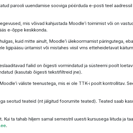
atud parooli uuendamise sooviga pöörduda e-posti teel aadressi
tegevused, mis võivad kahjustada Moodle’i toimimist või on vastu
gipääs e-õppe keskkonda.
ulgas, kuid mitte ainult, Moodle’i ülekoormamist päringutega, eba
le ligipääsu üritamist või mistahes viisil vms etteheidetavat käitumi
laaditavad failid on õigesti vormindatud ja süsteemi poolt loetava
ndatud (kasutab õigesti tekstifiltreid jne).
oodle’i väliste teenustega, mis ei ole TTK-i poolt kontrollitav. See
ga seotud teateid (nt jälgitud foorumite teated). Teated saab kas
t. Kui ta tahab hiljem samal semestril uuesti kursusega liituda ja
.ee
.