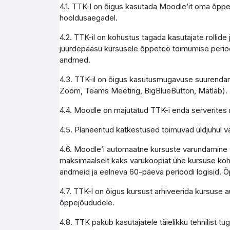
4.1. TTK-l on õigus kasutada Moodle’it oma õppe
hooldusaegadel.
4.2. TTK-il on kohustus tagada kasutajate rollid
juurdepääsu kursusele õppetöö toimumise perioo
andmed.
4.3. TTK-il on õigus kasutusmugavuse suurendami
Zoom, Teams Meeting, BigBlueButton, Matlab).
4.4. Moodle on majutatud TTK-i enda serverites 
4.5. Planeeritud katkestused toimuvad üldjuhul vä
4.6. Moodle’i automaatne kursuste varundamine to
maksimaalselt kaks varukoopiat ühe kursuse koht
andmeid ja eelneva 60-päeva perioodi logisid. Õ
4.7. TTK-l on õigus kursust arhiveerida kursuse 
õppejõududele.
4.8. TTK pakub kasutajatele täielikku tehnilist 