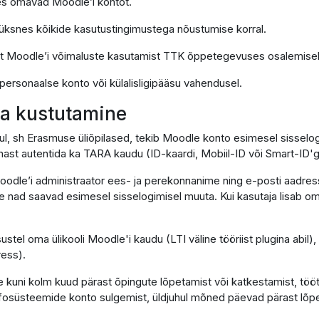
 kes omavad Moodle’i kontot.
k üksnes kõikide kasutustingimustega nõustumise korral.
lt Moodle’i võimaluste kasutamist TTK õppetegevuses osalemisek
 personaalse konto või külalisligipääsu vahendusel.
 ja kustutamine
hul, sh Erasmuse üliõpilased, tekib Moodle konto esimesel sissel
ast autentida ka TARA kaudu (ID-kaardi, Mobiil-ID või Smart-ID'g
oodle’i administraator ees- ja perekonnanime ning e-posti aadress
lle nad saavad esimesel sisselogimisel muuta. Kui kasutaja lisab om
sustel oma ülikooli Moodle'i kaudu (LTI väline tööriist plugina abil
ress).
 kuni kolm kuud pärast õpingute lõpetamist või katkestamist, töö
infosüsteemide konto sulgemist, üldjuhul mõned päevad pärast lõpe