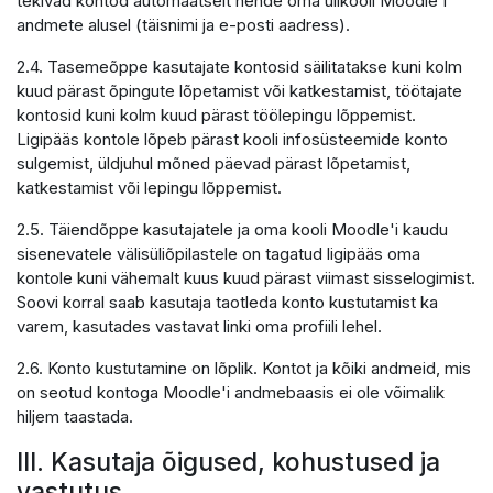
tekivad kontod automaatselt nende oma ülikooli Moodle'i
andmete alusel (täisnimi ja e-posti aadress).
2.4. Tasemeõppe kasutajate kontosid säilitatakse kuni kolm
kuud pärast õpingute lõpetamist või katkestamist, töötajate
kontosid kuni kolm kuud pärast töölepingu lõppemist.
Ligipääs kontole lõpeb pärast kooli infosüsteemide konto
sulgemist, üldjuhul mõned päevad pärast lõpetamist,
katkestamist või lepingu lõppemist.
2.5. Täiendõppe kasutajatele ja oma kooli Moodle'i kaudu
sisenevatele välisüliõpilastele on tagatud ligipääs oma
kontole kuni vähemalt kuus kuud pärast viimast sisselogimist.
Soovi korral saab kasutaja taotleda konto kustutamist ka
varem, kasutades vastavat linki oma profiili lehel.
2.6. Konto kustutamine on lõplik. Kontot ja kõiki andmeid, mis
on seotud kontoga Moodle'i andmebaasis ei ole võimalik
hiljem taastada.
III. Kasutaja õigused, kohustused ja
vastutus