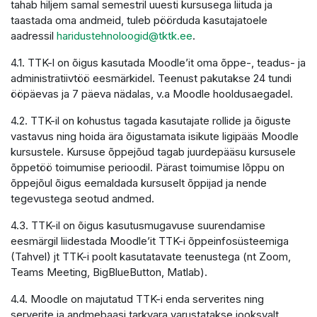
tahab hiljem samal semestril uuesti kursusega liituda ja
taastada oma andmeid, tuleb pöörduda kasutajatoele
aadressil
haridustehnoloogid@tktk.ee
.
4.1. TTK-l on õigus kasutada Moodle’it oma õppe-, teadus- ja
administratiivtöö eesmärkidel. Teenust pakutakse 24 tundi
ööpäevas ja 7 päeva nädalas, v.a Moodle hooldusaegadel.
4.2. TTK-il on kohustus tagada kasutajate rollide ja õiguste
vastavus ning hoida ära õigustamata isikute ligipääs Moodle
kursustele. Kursuse õppejõud tagab juurdepääsu kursusele
õppetöö toimumise perioodil. Pärast toimumise lõppu on
õppejõul õigus eemaldada kursuselt õppijad ja nende
tegevustega seotud andmed.
4.3. TTK-il on õigus kasutusmugavuse suurendamise
eesmärgil liidestada Moodle’it TTK-i õppeinfosüsteemiga
(Tahvel) jt TTK-i poolt kasutatavate teenustega (nt Zoom,
Teams Meeting, BigBlueButton, Matlab).
4.4. Moodle on majutatud TTK-i enda serverites ning
serverite ja andmebaasi tarkvara varustatakse jooksvalt