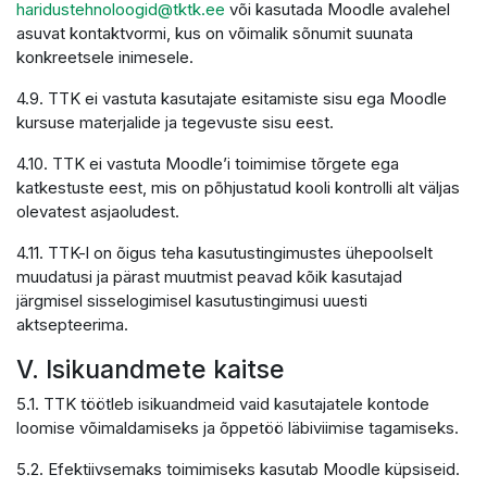
haridustehnoloogid@tktk.ee
või kasutada Moodle avalehel
asuvat kontaktvormi, kus on võimalik sõnumit suunata
konkreetsele inimesele.
4.9. TTK ei vastuta kasutajate esitamiste sisu ega Moodle
kursuse materjalide ja tegevuste sisu eest.
4.10. TTK ei vastuta Moodle’i toimimise tõrgete ega
katkestuste eest, mis on põhjustatud kooli kontrolli alt väljas
olevatest asjaoludest.
4.11. TTK-l on õigus teha kasutustingimustes ühepoolselt
muudatusi ja pärast muutmist peavad kõik kasutajad
järgmisel sisselogimisel kasutustingimusi uuesti
aktsepteerima.
V. Isikuandmete kaitse
5.1. TTK töötleb isikuandmeid vaid kasutajatele kontode
loomise võimaldamiseks ja õppetöö läbiviimise tagamiseks.
5.2. Efektiivsemaks toimimiseks kasutab Moodle küpsiseid.