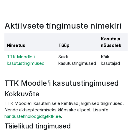
Jäta vahele peasisuni
Aktiivsete tingimuste nimekiri
Kasutaja
Nimetus
Tüüp
nõusolek
TTK Moodle'i
Saidi
Kõik
kasutustingimused
kasutustingimused
kasutajad
TTK Moodle'i kasutustingimused
Kokkuvõte
TTK Moodle'i kasutamisele kehtivad järgmised tingimused.
Nende aktsepteerimiseks klõpsake allpool. Lisainfo
haridustehnoloogid@tktk.ee
.
Täielikud tingimused