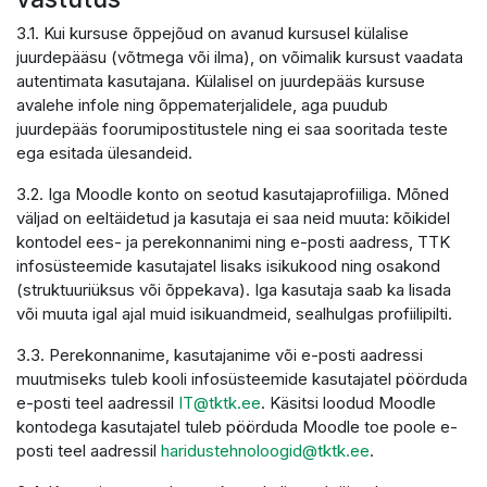
3.1. Kui kursuse õppejõud on avanud kursusel külalise
juurdepääsu (võtmega või ilma), on võimalik kursust vaadata
autentimata kasutajana. Külalisel on juurdepääs kursuse
avalehe infole ning õppematerjalidele, aga puudub
juurdepääs foorumipostitustele ning ei saa sooritada teste
ega esitada ülesandeid.
3.2. Iga Moodle konto on seotud kasutajaprofiiliga. Mõned
väljad on eeltäidetud ja kasutaja ei saa neid muuta: kõikidel
kontodel ees- ja perekonnanimi ning e-posti aadress, TTK
infosüsteemide kasutajatel lisaks isikukood ning osakond
(struktuuriüksus või õppekava). Iga kasutaja saab ka lisada
või muuta igal ajal muid isikuandmeid, sealhulgas profiilipilti.
3.3. Perekonnanime, kasutajanime või e-posti aadressi
muutmiseks tuleb kooli infosüsteemide kasutajatel pöörduda
e-posti teel aadressil
IT@tktk.ee
. Käsitsi loodud Moodle
kontodega kasutajatel tuleb pöörduda Moodle toe poole e-
posti teel aadressil
haridustehnoloogid@tktk.ee
.