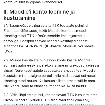
konto või külalisligipääsu vahendusel.
II. Moodle’i konto loomine ja
kustutamine
2.1. Tasemeõppe üliõpilaste ja TTK töötajate puhul, sh
Erasmuse üliõpilased, tekib Moodle konto esimesel
sisselogimisel TTK infosüsteemide kasutajanime ja
parooliga. Edaspidi saavad Moodle kasutajad ennast
autentida ka TARA kaudu (ID-kaardi, Mobiil-ID või Smart-
ID'ga).
2.2. Muude kasutajate puhul loob konto käsitsi Moodle’i
administraator ees- ja perekonnanime ning e-posti aadressi
alusel. Neile kasutajatele saadetakse e-posti teel Moodle’i
kasutajanimi ja esialgne parool, mille nad saavad esimesel
sisselogimisel muuta. Kui kasutaja lisab oma profiilile oma
isikukoodi, saab ta ennast autentida ka TARA kaudu.
2.3. Välisüliõpilaste puhul, kes osalevad TTK kursustel oma
ülikooli Moodle'i kaudu (LTI väline tööriist plugina abil),