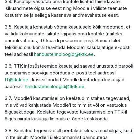
3.4. Kasutaja vastutab oma kontole lisatud täiendavate
isikuandmete õigsuse eest ning Moodle'i väliste teenuste
kasutamise ja sellega kaasneva andmevahetuse eest.
3.5. Kasutaja kohustub võtma kasutusele kõik meetmed, et
vältida kolmandate isikute ligipääs oma kontole (näiteks
parooli vahetus, ID-kaardi peatamine jms). Samuti tuleb
tekkinud ohu korral teavitada Moodle’i kasutajatuge e-posti
teel aadressil
haridustehnoloogid@tktk.ee
.
3.6. TTK infosüsteemide kasutajad saavad unustatud parooli
uuendamise sooviga pöörduda e-posti teel aadressil
IT@tktk.ee
, käsitsi loodud Moodle kontodega kasutajad
aadressil
haridustehnoloogid@tktk.ee
.
3.7. Moodle’i kasutamisel on keelatud mistahes tegevused,
mis võivad kahjustada Moodle’i toimimist või on vastuolus
õigusaktidega. Keelatud tegevuste tuvastamisel on TTK-il
õigus piirata kasutaja ligipääs e-õppe keskkonda.
3.8. Keelatud tegevuste all peetakse silmas muuhulgas, kuid
mitte ainult, Moodle’i ülekoormamist päringutega,