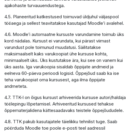
ajakohaste turvauuendustega.
4.5. Planeeritud katkestused toimuvad üldjuhul väljaspool
tööaega ja sellest teavitatakse kasutajad Moodle’i avalehel.
4.6. Moodle’i automaatne kursuste varundamine toimub üks
kord nädalas. Kursust ei varundata, kui pärast viimast
varundust pole toimunud muudatusi. Säilitatakse
maksimaalselt kaks varukoopiat ühe kursuse kohta,
minimaalselt üks. Üks kustutakse ära, kui see on vanem kui
üks aasta. Iga varukoopia sisaldab õppijate andmeid ja
eelneva 60-päeva perioodi logisid. Õppejõud saab ka ise
teha varukoopiat oma kursusest, aga ilma õppijate
andmeteta.
4.7. TTK-l on õigus kursust arhiveerida kursuse autori/haldaja
töölepingu lõpetamisel. Arhiveeritud kursused tehakse
õppematerjalidena kättesaadavaks teistele õppejõududele.
4.8. TTK pakub kasutajatele täielikku tehnilist tuge. Saab
pöörduda Moodle toe poole e-posti teel aadressil