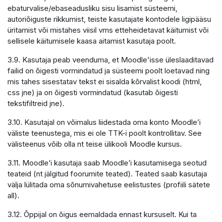
ebaturvalise/ebaseadusliku sisu lisamist süsteemi,
autoriõiguste rikkumist, teiste kasutajate kontodele ligipääsu
üritamist või mistahes viisil vms etteheidetavat käitumist või
sellisele käitumisele kaasa aitamist kasutaja poolt.
3.9. Kasutaja peab veenduma, et Moodle'isse üleslaaditavad
failid on õigesti vormindatud ja süsteemi poolt loetavad ning
mis tahes sisestatav tekst ei sisalda kõrvalist koodi (html,
css jne) ja on õigesti vormindatud (kasutab õigesti
tekstifiltreid jne).
3.10. Kasutajal on võimalus liidestada oma konto Moodle’i
väliste teenustega, mis ei ole TTK-i poolt kontrollitav. See
välisteenus võib olla nt teise ülikooli Moodle kursus.
3.11. Moodle’i kasutaja saab Moodle’i kasutamisega seotud
teateid (nt jälgitud foorumite teated). Teated saab kasutaja
välja lülitada oma sõnumivahetuse eelistustes (profiili sätete
all).
3.12. Õppijal on õigus eemaldada ennast kursuselt. Kui ta