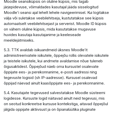
Moodle seansiküpsis on oluline küpsis, mis tagab
järjepidevuse, võimaldades kasutajal jääda sisselogitud
Moodle'i seansi ajal lehelt lehele navigeerimisel. Kui logitakse
välja või suletakse veebilehitseja, kustutatakse see küpsis
automaatselt veebilehitsejast ja serverist. Moodle ID küpsis
on vähem oluline küpsis, mida kasutatakse mugavuse
huvides kasutaja kasutajanime ja keeleseade
meeldejätmiseks.
5.3. TTK avaldab isikuandmeid üksnes Moodle’it
administreerivatele isikutele, õppejõu rollis olevatele isikutele
ja teistele isikutele, kui andmete avaldamise nõue tuleneb
õigusaktidest. Õppejõud näeb oma kursustel osalevate
õppijate ees- ja perekonnanime, e-posti aadressi ning
tegevuste logisid (sh IP-aadresse). Kursusel osalevad
õppijad näevad ainult kaasõppijate ees- ja perekonnanime.
5.4. Kasutajate tegevused salvestatakse Moodle süsteemi
logidesse. Kursuste logid näitavad ainult neid tegevusi, mis
on seotud konkreetse kursuse kontekstiga, aitavad õppejõul
jälgida oppijate aktiivsust ja on õpianalüütika pluginate