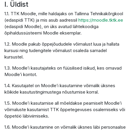
I. Üldist
1.1. TTK Moodle, mille haldajaks on Tallinna Tehnikakõrgkool
(edaspidi TTK) ja mis asub aadressil
https://moodle.tktk.ee
(edaspidi Moodle), on üks avatud lähtekoodiga
õpihaldussüsteemi Moodle eksemplar.
1.2. Moodle pakub õppejõududele võimalust luua ja hallata
kursusi ning tudengitele võimalust osaleda samadel
kursustel.
1.3. Moodle’i kasutajateks on füüsilised isikud, kes omavad
Moodle’i kontot.
1.4. Kasutajatel on Moodle’i kasutamine võimalik üksnes
kõikide kasutustingimustega nõustumise korral.
1.5. Moodle’i kasutamise all mõeldakse peamiselt Moodle’i
võimaluste kasutamist TTK õppetegevuses osalemiseks või
õppetöö läbiviimiseks.
1.6. Moodle’i kasutamine on võimalik üksnes läbi personaalse