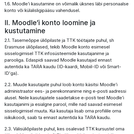
1.6. Moodle’i kasutamine on võimalik üksnes läbi personaalse
konto või külalisligipääsu vahendusel.
II. Moodle’i konto loomine ja
kustutamine
2.1. Tasemeõppe üliõpilaste ja TTK töötajate puhul, sh
Erasmuse üliõpilased, tekib Moodle konto esimesel
sisselogimisel TTK infosüsteemide kasutajanime ja
parooliga. Edaspidi saavad Moodle kasutajad ennast
autentida ka TARA kaudu (ID-kaardi, Mobiil-ID või Smart-
ID'ga).
2.2. Muude kasutajate puhul loob konto käsitsi Moodle’i
administraator ees- ja perekonnanime ning e-posti aadressi
alusel. Neile kasutajatele saadetakse e-posti teel Moodle’i
kasutajanimi ja esialgne parool, mille nad saavad esimesel
sisselogimisel muuta. Kui kasutaja lisab oma profiilile oma
isikukoodi, saab ta ennast autentida ka TARA kaudu.
2.3. Välisüliõpilaste puhul, kes osalevad TTK kursustel oma