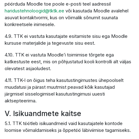
pöörduda Moodle toe poole e-posti teel aadressil
haridustehnoloogid@tktk.ee
või kasutada Moodle avalehel
asuvat kontaktvormi, kus on võimalik sõnumit suunata
konkreetsele inimesele.
4.9. TTK ei vastuta kasutajate esitamiste sisu ega Moodle
kursuse materjalide ja tegevuste sisu eest.
4.10. TTK ei vastuta Moodle’i toimimise tõrgete ega
katkestuste eest, mis on põhjustatud kooli kontrolli alt väljas
olevatest asjaoludest.
4.11. TTK-l on õigus teha kasutustingimustes ühepoolselt
muudatusi ja pärast muutmist peavad kõik kasutajad
järgmisel sisselogimisel kasutustingimusi uuesti
aktsepteerima.
V. Isikuandmete kaitse
5.1. TTK töötleb isikuandmeid vaid kasutajatele kontode
loomise võimaldamiseks ja õppetöö läbiviimise tagamiseks.