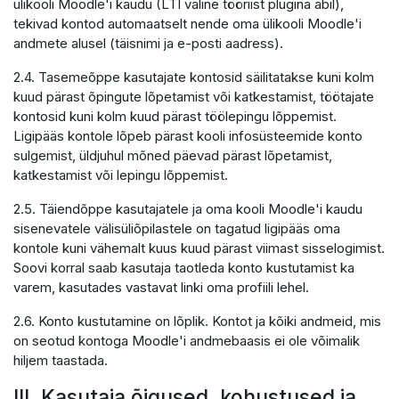
ülikooli Moodle'i kaudu (LTI väline tööriist plugina abil),
tekivad kontod automaatselt nende oma ülikooli Moodle'i
andmete alusel (täisnimi ja e-posti aadress).
2.4. Tasemeõppe kasutajate kontosid säilitatakse kuni kolm
kuud pärast õpingute lõpetamist või katkestamist, töötajate
kontosid kuni kolm kuud pärast töölepingu lõppemist.
Ligipääs kontole lõpeb pärast kooli infosüsteemide konto
sulgemist, üldjuhul mõned päevad pärast lõpetamist,
katkestamist või lepingu lõppemist.
2.5. Täiendõppe kasutajatele ja oma kooli Moodle'i kaudu
sisenevatele välisüliõpilastele on tagatud ligipääs oma
kontole kuni vähemalt kuus kuud pärast viimast sisselogimist.
Soovi korral saab kasutaja taotleda konto kustutamist ka
varem, kasutades vastavat linki oma profiili lehel.
2.6. Konto kustutamine on lõplik. Kontot ja kõiki andmeid, mis
on seotud kontoga Moodle'i andmebaasis ei ole võimalik
hiljem taastada.
III. Kasutaja õigused, kohustused ja