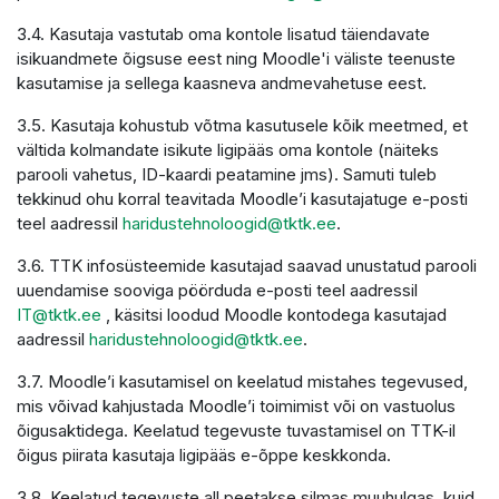
3.4. Kasutaja vastutab oma kontole lisatud täiendavate
isikuandmete õigsuse eest ning Moodle'i väliste teenuste
kasutamise ja sellega kaasneva andmevahetuse eest.
3.5. Kasutaja kohustub võtma kasutusele kõik meetmed, et
vältida kolmandate isikute ligipääs oma kontole (näiteks
parooli vahetus, ID-kaardi peatamine jms). Samuti tuleb
tekkinud ohu korral teavitada Moodle’i kasutajatuge e-posti
teel aadressil
haridustehnoloogid@tktk.ee
.
3.6. TTK infosüsteemide kasutajad saavad unustatud parooli
uuendamise sooviga pöörduda e-posti teel aadressil
IT@tktk.ee
, käsitsi loodud Moodle kontodega kasutajad
aadressil
haridustehnoloogid@tktk.ee
.
3.7. Moodle’i kasutamisel on keelatud mistahes tegevused,
mis võivad kahjustada Moodle’i toimimist või on vastuolus
õigusaktidega. Keelatud tegevuste tuvastamisel on TTK-il
õigus piirata kasutaja ligipääs e-õppe keskkonda.
3.8. Keelatud tegevuste all peetakse silmas muuhulgas, kuid