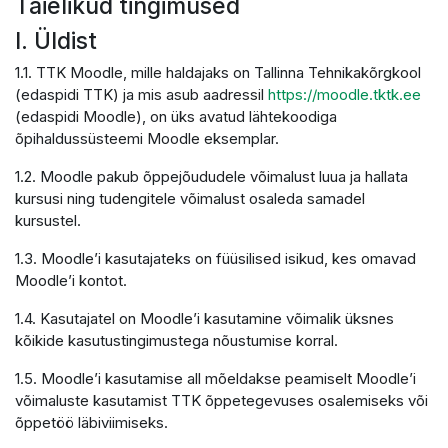
Täielikud tingimused
I. Üldist
1.1. TTK Moodle, mille haldajaks on Tallinna Tehnikakõrgkool
(edaspidi TTK) ja mis asub aadressil
https://moodle.tktk.ee
(edaspidi Moodle), on üks avatud lähtekoodiga
õpihaldussüsteemi Moodle eksemplar.
1.2. Moodle pakub õppejõududele võimalust luua ja hallata
kursusi ning tudengitele võimalust osaleda samadel
kursustel.
1.3. Moodle’i kasutajateks on füüsilised isikud, kes omavad
Moodle’i kontot.
1.4. Kasutajatel on Moodle’i kasutamine võimalik üksnes
kõikide kasutustingimustega nõustumise korral.
1.5. Moodle’i kasutamise all mõeldakse peamiselt Moodle’i
võimaluste kasutamist TTK õppetegevuses osalemiseks või
õppetöö läbiviimiseks.