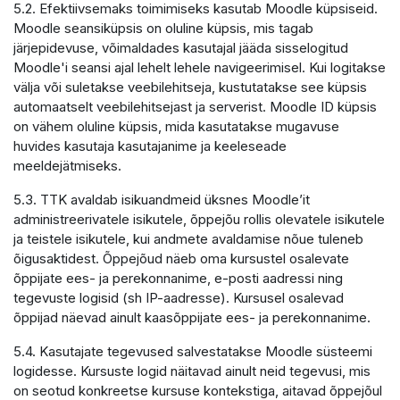
5.2. Efektiivsemaks toimimiseks kasutab Moodle küpsiseid.
Moodle seansiküpsis on oluline küpsis, mis tagab
järjepidevuse, võimaldades kasutajal jääda sisselogitud
Moodle'i seansi ajal lehelt lehele navigeerimisel. Kui logitakse
välja või suletakse veebilehitseja, kustutatakse see küpsis
automaatselt veebilehitsejast ja serverist. Moodle ID küpsis
on vähem oluline küpsis, mida kasutatakse mugavuse
huvides kasutaja kasutajanime ja keeleseade
meeldejätmiseks.
5.3. TTK avaldab isikuandmeid üksnes Moodle’it
administreerivatele isikutele, õppejõu rollis olevatele isikutele
ja teistele isikutele, kui andmete avaldamise nõue tuleneb
õigusaktidest. Õppejõud näeb oma kursustel osalevate
õppijate ees- ja perekonnanime, e-posti aadressi ning
tegevuste logisid (sh IP-aadresse). Kursusel osalevad
õppijad näevad ainult kaasõppijate ees- ja perekonnanime.
5.4. Kasutajate tegevused salvestatakse Moodle süsteemi
logidesse. Kursuste logid näitavad ainult neid tegevusi, mis
on seotud konkreetse kursuse kontekstiga, aitavad õppejõul