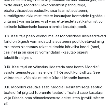
mitte ainult, Moodle’i ülekoormamist päringutega,
ebaturvalise/ebaseadusliku sisu lisamist süsteemi,
autoriõiguste rikkumist, teiste kasutajate kontodele ligipääsu
üritamist või mistahes viisil vms etteheidetavat käitumist või
sellisele käitumisele kaasa aitamist kasutaja poolt.
3.9. Kasutaja peab veenduma, et Moodle'isse üleslaaditavad
failid on õigesti vormindatud ja süsteemi poolt loetavad ning
mis tahes sisestatav tekst ei sisalda kõrvalist koodi (html,
css jne) ja on õigesti vormindatud (kasutab õigesti
tekstifiltreid jne).
3.10. Kasutajal on võimalus liidestada oma konto Moodle’i
väliste teenustega, mis ei ole TTK-i poolt kontrollitav. See
välisteenus võib olla nt teise ülikooli Moodle kursus.
3.11. Moodle’i kasutaja saab Moodle’i kasutamisega seotud
teateid (nt jälgitud foorumite teated). Teated saab kasutaja
välja lülitada oma sõnumivahetuse eelistustes (profiili sätete
all).