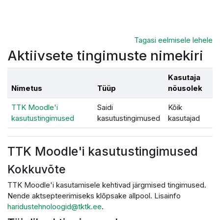
Jäta vahele peasisuni
Tagasi eelmisele lehele
Aktiivsete tingimuste nimekiri
Kasutaja
Nimetus
Tüüp
nõusolek
TTK Moodle'i
Saidi
Kõik
kasutustingimused
kasutustingimused
kasutajad
TTK Moodle'i kasutustingimused
Kokkuvõte
TTK Moodle'i kasutamisele kehtivad järgmised tingimused.
Nende aktsepteerimiseks klõpsake allpool. Lisainfo
haridustehnoloogid@tktk.ee
.