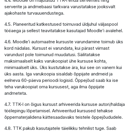
4.4. Moodle on majutatud TTK-i enda serverites ning
serverite ja andmebaasi tarkvara varustatakse jooksvalt
ajakohaste turvauuendustega.
4.5. Planeeritud katkestused toimuvad üldjuhul väljaspool
tööaega ja sellest teavitatakse kasutajad Moodle’i avalehel.
4.6. Moodle’i automaatne kursuste varundamine toimub üks
kord nädalas. Kursust ei varundata, kui pärast viimast
varundust pole toimunud muudatusi. Säilitatakse
maksimaalselt kaks varukoopiat ühe kursuse kohta,
minimaalselt üks. Üks kustutakse ära, kui see on vanem kui
üks aasta. Iga varukoopia sisaldab õppijate andmeid ja
eelneva 60-päeva perioodi logisid. Õppejõud saab ka ise
teha varukoopiat oma kursusest, aga ilma õppijate
andmeteta.
4.7. TTK-l on õigus kursust arhiveerida kursuse autori/haldaja
töölepingu lõpetamisel. Arhiveeritud kursused tehakse
õppematerjalidena kättesaadavaks teistele õppejõududele.
4.8. TTK pakub kasutajatele täielikku tehnilist tuge. Saab