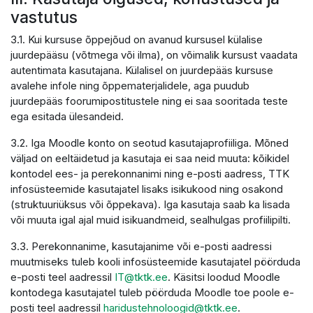
vastutus
3.1. Kui kursuse õppejõud on avanud kursusel külalise
juurdepääsu (võtmega või ilma), on võimalik kursust vaadata
autentimata kasutajana. Külalisel on juurdepääs kursuse
avalehe infole ning õppematerjalidele, aga puudub
juurdepääs foorumipostitustele ning ei saa sooritada teste
ega esitada ülesandeid.
3.2. Iga Moodle konto on seotud kasutajaprofiiliga. Mõned
väljad on eeltäidetud ja kasutaja ei saa neid muuta: kõikidel
kontodel ees- ja perekonnanimi ning e-posti aadress, TTK
infosüsteemide kasutajatel lisaks isikukood ning osakond
(struktuuriüksus või õppekava). Iga kasutaja saab ka lisada
või muuta igal ajal muid isikuandmeid, sealhulgas profiilipilti.
3.3. Perekonnanime, kasutajanime või e-posti aadressi
muutmiseks tuleb kooli infosüsteemide kasutajatel pöörduda
e-posti teel aadressil
IT@tktk.ee
. Käsitsi loodud Moodle
kontodega kasutajatel tuleb pöörduda Moodle toe poole e-
posti teel aadressil
haridustehnoloogid@tktk.ee
.