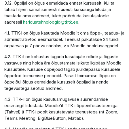
3.12. Õppijal on õigus eemaldada ennast kursuselt. Kui ta
tahab hiljem samal semestril uuesti kursusega liituda ja
taastada oma andmeid, tuleb pöörduda kasutajatoele
aadressil
haridustehnoloogid@tktk.ee
.
4.1. TTK-l on õigus kasutada Moodle’it oma õppe-, teadus- ja
administratiivtöö eesmärkidel. Teenust pakutakse 24 tundi
ööpäevas ja 7 päeva nädalas, v.a Moodle hooldusaegadel.
4.2. TTK-il on kohustus tagada kasutajate rollide ja õiguste
vastavus ning hoida ära õigustamata isikute ligipääs Moodle
kursustele. Kursuse õppejõud tagab juurdepääsu kursusele
õppetöö toimumise perioodil. Pärast toimumise lõppu on
õppejõul õigus eemaldada kursuselt õppijad ja nende
tegevustega seotud andmed.
4.3. TTK-il on õigus kasutusmugavuse suurendamise
eesmärgil liidestada Moodle’it TTK-i õppeinfosüsteemiga
(Tahvel) jt TTK-i poolt kasutatavate teenustega (nt Zoom,
Teams Meeting, BigBlueButton, Matlab).