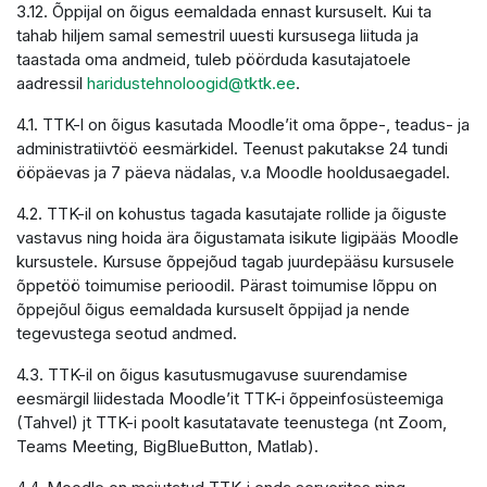
3.12. Õppijal on õigus eemaldada ennast kursuselt. Kui ta
tahab hiljem samal semestril uuesti kursusega liituda ja
taastada oma andmeid, tuleb pöörduda kasutajatoele
aadressil
haridustehnoloogid@tktk.ee
.
4.1. TTK-l on õigus kasutada Moodle’it oma õppe-, teadus- ja
administratiivtöö eesmärkidel. Teenust pakutakse 24 tundi
ööpäevas ja 7 päeva nädalas, v.a Moodle hooldusaegadel.
4.2. TTK-il on kohustus tagada kasutajate rollide ja õiguste
vastavus ning hoida ära õigustamata isikute ligipääs Moodle
kursustele. Kursuse õppejõud tagab juurdepääsu kursusele
õppetöö toimumise perioodil. Pärast toimumise lõppu on
õppejõul õigus eemaldada kursuselt õppijad ja nende
tegevustega seotud andmed.
4.3. TTK-il on õigus kasutusmugavuse suurendamise
eesmärgil liidestada Moodle’it TTK-i õppeinfosüsteemiga
(Tahvel) jt TTK-i poolt kasutatavate teenustega (nt Zoom,
Teams Meeting, BigBlueButton, Matlab).