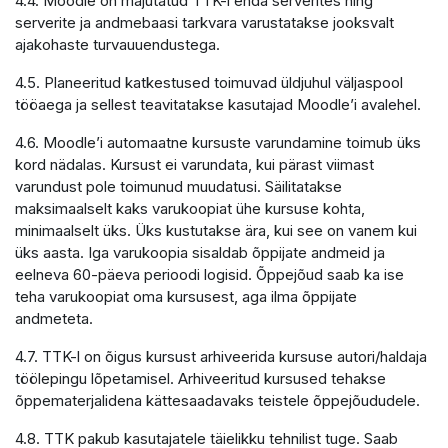
4.4. Moodle on majutatud TTK-i enda serverites ning
serverite ja andmebaasi tarkvara varustatakse jooksvalt
ajakohaste turvauuendustega.
4.5. Planeeritud katkestused toimuvad üldjuhul väljaspool
tööaega ja sellest teavitatakse kasutajad Moodle’i avalehel.
4.6. Moodle’i automaatne kursuste varundamine toimub üks
kord nädalas. Kursust ei varundata, kui pärast viimast
varundust pole toimunud muudatusi. Säilitatakse
maksimaalselt kaks varukoopiat ühe kursuse kohta,
minimaalselt üks. Üks kustutakse ära, kui see on vanem kui
üks aasta. Iga varukoopia sisaldab õppijate andmeid ja
eelneva 60-päeva perioodi logisid. Õppejõud saab ka ise
teha varukoopiat oma kursusest, aga ilma õppijate
andmeteta.
4.7. TTK-l on õigus kursust arhiveerida kursuse autori/haldaja
töölepingu lõpetamisel. Arhiveeritud kursused tehakse
õppematerjalidena kättesaadavaks teistele õppejõududele.
4.8. TTK pakub kasutajatele täielikku tehnilist tuge. Saab