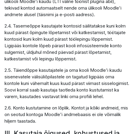
ülikooli Moodle'i kaudu (LTI väline tööriist plugina abil),
tekivad kontod automaatselt nende oma ülikooli Moodle'i
andmete alusel (täisnimi ja e-posti aadress).
2.4. Tasemeõppe kasutajate kontosid säilitatakse kuni kolm
kuud pärast õpingute lõpetamist või katkestamist, töötajate
kontosid kuni kolm kuud pärast töölepingu lõppemist.
Ligipääs kontole lõpeb pärast kooli infosüsteemide konto
sulgemist, üldjuhul mõned päevad pärast lõpetamist,
katkestamist või lepingu lõppemist.
2.5. Täiendõppe kasutajatele ja oma kooli Moodle'i kaudu
sisenevatele välisüliõpilastele on tagatud ligipääs oma
kontole kuni vähemalt kuus kuud pärast viimast sisselogimist.
Soovi korral saab kasutaja taotleda konto kustutamist ka
varem, kasutades vastavat linki oma profiili lehel.
2.6. Konto kustutamine on lõplik. Kontot ja kõiki andmeid, mis
on seotud kontoga Moodle'i andmebaasis ei ole võimalik
hiljem taastada.
III. Kasutaja õigused, kohustused ja