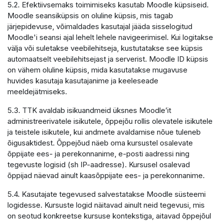
5.2. Efektiivsemaks toimimiseks kasutab Moodle küpsiseid.
Moodle seansiküpsis on oluline küpsis, mis tagab
järjepidevuse, võimaldades kasutajal jääda sisselogitud
Moodle'i seansi ajal lehelt lehele navigeerimisel. Kui logitakse
välja või suletakse veebilehitseja, kustutatakse see küpsis
automaatselt veebilehitsejast ja serverist. Moodle ID küpsis
on vähem oluline küpsis, mida kasutatakse mugavuse
huvides kasutaja kasutajanime ja keeleseade
meeldejätmiseks.
5.3. TTK avaldab isikuandmeid üksnes Moodle’it
administreerivatele isikutele, õppejõu rollis olevatele isikutele
ja teistele isikutele, kui andmete avaldamise nõue tuleneb
õigusaktidest. Õppejõud näeb oma kursustel osalevate
õppijate ees- ja perekonnanime, e-posti aadressi ning
tegevuste logisid (sh IP-aadresse). Kursusel osalevad
õppijad näevad ainult kaasõppijate ees- ja perekonnanime.
5.4. Kasutajate tegevused salvestatakse Moodle süsteemi
logidesse. Kursuste logid näitavad ainult neid tegevusi, mis
on seotud konkreetse kursuse kontekstiga, aitavad õppejõul