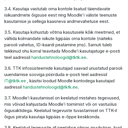
3.4. Kasutaja vastutab oma kontole lisatud täiendavate
isikuandmete õigsuse eest ning Moodle'i väliste teenuste
kasutamise ja sellega kaasneva andmevahetuse eest.
3.5. Kasutaja kohustub võtma kasutusele kõik meetmed, et
vältida kolmandate isikute ligipääs oma kontole (näiteks
parooli vahetus, ID-kaardi peatamine jms). Samuti tuleb
tekkinud ohu korral teavitada Moodle’i kasutajatuge e-posti
teel aadressil
haridustehnoloogid@tktk.ee
.
3.6. TTK infosüsteemide kasutajad saavad unustatud parooli
uuendamise sooviga pöörduda e-posti teel aadressil
IT@tktk.ee
, käsitsi loodud Moodle kontodega kasutajad
aadressil
haridustehnoloogid@tktk.ee
.
3.7. Moodle’i kasutamisel on keelatud mistahes tegevused,
mis võivad kahjustada Moodle’i toimimist või on vastuolus
õigusaktidega. Keelatud tegevuste tuvastamisel on TTK-il
õigus piirata kasutaja ligipääs e-õppe keskkonda.
3.8. Keelatud tegevuste all peetakse silmas muuhulgas, kuid