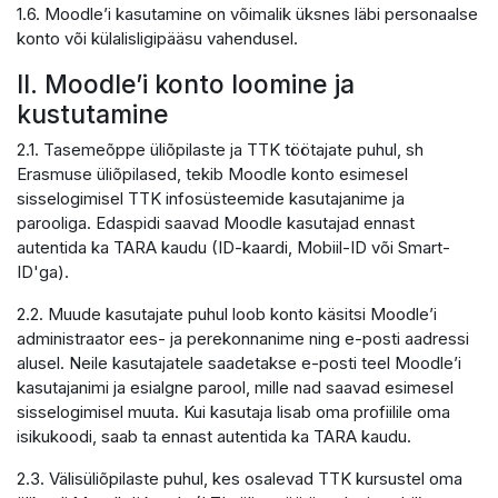
1.6. Moodle’i kasutamine on võimalik üksnes läbi personaalse
konto või külalisligipääsu vahendusel.
II. Moodle’i konto loomine ja
kustutamine
2.1. Tasemeõppe üliõpilaste ja TTK töötajate puhul, sh
Erasmuse üliõpilased, tekib Moodle konto esimesel
sisselogimisel TTK infosüsteemide kasutajanime ja
parooliga. Edaspidi saavad Moodle kasutajad ennast
autentida ka TARA kaudu (ID-kaardi, Mobiil-ID või Smart-
ID'ga).
2.2. Muude kasutajate puhul loob konto käsitsi Moodle’i
administraator ees- ja perekonnanime ning e-posti aadressi
alusel. Neile kasutajatele saadetakse e-posti teel Moodle’i
kasutajanimi ja esialgne parool, mille nad saavad esimesel
sisselogimisel muuta. Kui kasutaja lisab oma profiilile oma
isikukoodi, saab ta ennast autentida ka TARA kaudu.
2.3. Välisüliõpilaste puhul, kes osalevad TTK kursustel oma