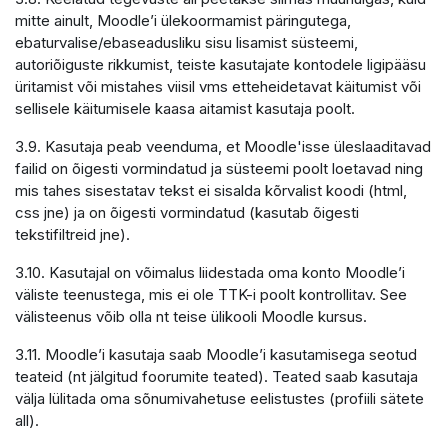
mitte ainult, Moodle’i ülekoormamist päringutega,
ebaturvalise/ebaseadusliku sisu lisamist süsteemi,
autoriõiguste rikkumist, teiste kasutajate kontodele ligipääsu
üritamist või mistahes viisil vms etteheidetavat käitumist või
sellisele käitumisele kaasa aitamist kasutaja poolt.
3.9. Kasutaja peab veenduma, et Moodle'isse üleslaaditavad
failid on õigesti vormindatud ja süsteemi poolt loetavad ning
mis tahes sisestatav tekst ei sisalda kõrvalist koodi (html,
css jne) ja on õigesti vormindatud (kasutab õigesti
tekstifiltreid jne).
3.10. Kasutajal on võimalus liidestada oma konto Moodle’i
väliste teenustega, mis ei ole TTK-i poolt kontrollitav. See
välisteenus võib olla nt teise ülikooli Moodle kursus.
3.11. Moodle’i kasutaja saab Moodle’i kasutamisega seotud
teateid (nt jälgitud foorumite teated). Teated saab kasutaja
välja lülitada oma sõnumivahetuse eelistustes (profiili sätete
all).