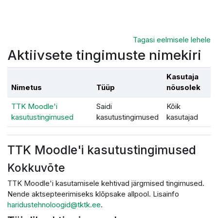
Jäta vahele peasisuni
Tagasi eelmisele lehele
Aktiivsete tingimuste nimekiri
Kasutaja
Nimetus
Tüüp
nõusolek
TTK Moodle'i
Saidi
Kõik
kasutustingimused
kasutustingimused
kasutajad
TTK Moodle'i kasutustingimused
Kokkuvõte
TTK Moodle'i kasutamisele kehtivad järgmised tingimused.
Nende aktsepteerimiseks klõpsake allpool. Lisainfo
haridustehnoloogid@tktk.ee
.