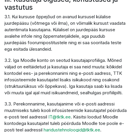
vastutus
3.1. Kui kursuse õppejõud on avanud kursusel külalise
juurdepääsu (võtmega või ilma), on võimalik kursust vaadata
autentimata kasutajana. Külalisel on juurdepääs kursuse
avalehe infole ning õppematerjalidele, aga puudub
juurdepääs foorumipostitustele ning ei saa sooritada teste
ega esitada ülesandeid.
3.2. Iga Moodle konto on seotud kasutajaprofiiliga. Mõned
väljad on eeltäidetud ja kasutaja ei saa neid muuta: kõikidel
kontodel ees- ja perekonnanimi ning e-posti aadress, TTK
infosüsteemide kasutajatel lisaks isikukood ning osakond
(struktuuriüksus või õppekava). Iga kasutaja saab ka lisada
või muuta igal ajal muid isikuandmeid, sealhulgas profiilipilti.
3.3. Perekonnanime, kasutajanime või e-posti aadressi
muutmiseks tuleb kooli infosüsteemide kasutajatel pöörduda
e-posti teel aadressil
IT@tktk.ee
. Käsitsi loodud Moodle
kontodega kasutajatel tuleb pöörduda Moodle toe poole e-
posti teel aadressil
haridustehnoloogid@tktk.ee
.