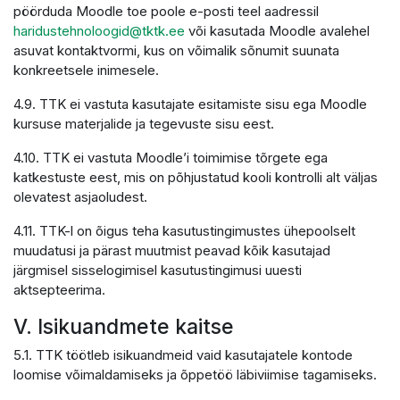
pöörduda Moodle toe poole e-posti teel aadressil
haridustehnoloogid@tktk.ee
või kasutada Moodle avalehel
asuvat kontaktvormi, kus on võimalik sõnumit suunata
konkreetsele inimesele.
4.9. TTK ei vastuta kasutajate esitamiste sisu ega Moodle
kursuse materjalide ja tegevuste sisu eest.
4.10. TTK ei vastuta Moodle’i toimimise tõrgete ega
katkestuste eest, mis on põhjustatud kooli kontrolli alt väljas
olevatest asjaoludest.
4.11. TTK-l on õigus teha kasutustingimustes ühepoolselt
muudatusi ja pärast muutmist peavad kõik kasutajad
järgmisel sisselogimisel kasutustingimusi uuesti
aktsepteerima.
V. Isikuandmete kaitse
5.1. TTK töötleb isikuandmeid vaid kasutajatele kontode
loomise võimaldamiseks ja õppetöö läbiviimise tagamiseks.