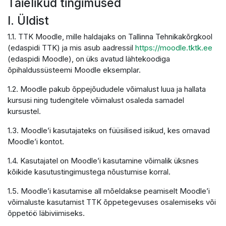
Täielikud tingimused
I. Üldist
1.1. TTK Moodle, mille haldajaks on Tallinna Tehnikakõrgkool
(edaspidi TTK) ja mis asub aadressil
https://moodle.tktk.ee
(edaspidi Moodle), on üks avatud lähtekoodiga
õpihaldussüsteemi Moodle eksemplar.
1.2. Moodle pakub õppejõududele võimalust luua ja hallata
kursusi ning tudengitele võimalust osaleda samadel
kursustel.
1.3. Moodle’i kasutajateks on füüsilised isikud, kes omavad
Moodle’i kontot.
1.4. Kasutajatel on Moodle’i kasutamine võimalik üksnes
kõikide kasutustingimustega nõustumise korral.
1.5. Moodle’i kasutamise all mõeldakse peamiselt Moodle’i
võimaluste kasutamist TTK õppetegevuses osalemiseks või
õppetöö läbiviimiseks.