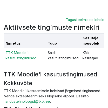
Jäta vahele peasisuni
Tagasi eelmisele lehele
Aktiivsete tingimuste nimekiri
Kasutaja
Nimetus
Tüüp
nõusolek
TTK Moodle'i
Saidi
Kõik
kasutustingimused
kasutustingimused
kasutajad
TTK Moodle'i kasutustingimused
Kokkuvõte
TTK Moodle'i kasutamisele kehtivad järgmised tingimused.
Nende aktsepteerimiseks klõpsake allpool. Lisainfo
haridustehnoloogid@tktk.ee
.