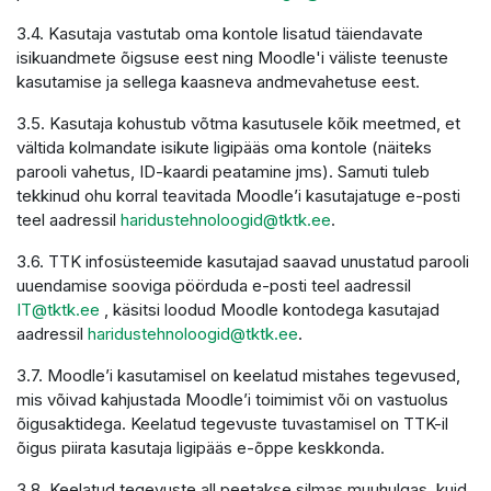
3.4. Kasutaja vastutab oma kontole lisatud täiendavate
isikuandmete õigsuse eest ning Moodle'i väliste teenuste
kasutamise ja sellega kaasneva andmevahetuse eest.
3.5. Kasutaja kohustub võtma kasutusele kõik meetmed, et
vältida kolmandate isikute ligipääs oma kontole (näiteks
parooli vahetus, ID-kaardi peatamine jms). Samuti tuleb
tekkinud ohu korral teavitada Moodle’i kasutajatuge e-posti
teel aadressil
haridustehnoloogid@tktk.ee
.
3.6. TTK infosüsteemide kasutajad saavad unustatud parooli
uuendamise sooviga pöörduda e-posti teel aadressil
IT@tktk.ee
, käsitsi loodud Moodle kontodega kasutajad
aadressil
haridustehnoloogid@tktk.ee
.
3.7. Moodle’i kasutamisel on keelatud mistahes tegevused,
mis võivad kahjustada Moodle’i toimimist või on vastuolus
õigusaktidega. Keelatud tegevuste tuvastamisel on TTK-il
õigus piirata kasutaja ligipääs e-õppe keskkonda.
3.8. Keelatud tegevuste all peetakse silmas muuhulgas, kuid