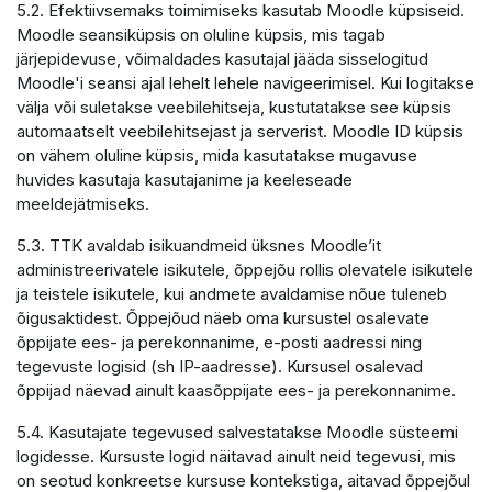
5.2. Efektiivsemaks toimimiseks kasutab Moodle küpsiseid.
Moodle seansiküpsis on oluline küpsis, mis tagab
järjepidevuse, võimaldades kasutajal jääda sisselogitud
Moodle'i seansi ajal lehelt lehele navigeerimisel. Kui logitakse
välja või suletakse veebilehitseja, kustutatakse see küpsis
automaatselt veebilehitsejast ja serverist. Moodle ID küpsis
on vähem oluline küpsis, mida kasutatakse mugavuse
huvides kasutaja kasutajanime ja keeleseade
meeldejätmiseks.
5.3. TTK avaldab isikuandmeid üksnes Moodle’it
administreerivatele isikutele, õppejõu rollis olevatele isikutele
ja teistele isikutele, kui andmete avaldamise nõue tuleneb
õigusaktidest. Õppejõud näeb oma kursustel osalevate
õppijate ees- ja perekonnanime, e-posti aadressi ning
tegevuste logisid (sh IP-aadresse). Kursusel osalevad
õppijad näevad ainult kaasõppijate ees- ja perekonnanime.
5.4. Kasutajate tegevused salvestatakse Moodle süsteemi
logidesse. Kursuste logid näitavad ainult neid tegevusi, mis
on seotud konkreetse kursuse kontekstiga, aitavad õppejõul