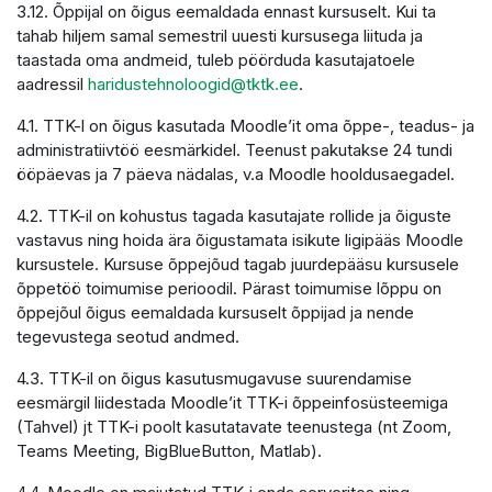
3.12. Õppijal on õigus eemaldada ennast kursuselt. Kui ta
tahab hiljem samal semestril uuesti kursusega liituda ja
taastada oma andmeid, tuleb pöörduda kasutajatoele
aadressil
haridustehnoloogid@tktk.ee
.
4.1. TTK-l on õigus kasutada Moodle’it oma õppe-, teadus- ja
administratiivtöö eesmärkidel. Teenust pakutakse 24 tundi
ööpäevas ja 7 päeva nädalas, v.a Moodle hooldusaegadel.
4.2. TTK-il on kohustus tagada kasutajate rollide ja õiguste
vastavus ning hoida ära õigustamata isikute ligipääs Moodle
kursustele. Kursuse õppejõud tagab juurdepääsu kursusele
õppetöö toimumise perioodil. Pärast toimumise lõppu on
õppejõul õigus eemaldada kursuselt õppijad ja nende
tegevustega seotud andmed.
4.3. TTK-il on õigus kasutusmugavuse suurendamise
eesmärgil liidestada Moodle’it TTK-i õppeinfosüsteemiga
(Tahvel) jt TTK-i poolt kasutatavate teenustega (nt Zoom,
Teams Meeting, BigBlueButton, Matlab).