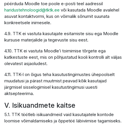
pöörduda Moodle toe poole e-posti teel aadressil
haridustehnoloogid@tktk.ee
või kasutada Moodle avalehel
asuvat kontaktvormi, kus on võimalik sõnumit suunata
konkreetsele inimesele.
4.9. TTK ei vastuta kasutajate esitamiste sisu ega Moodle
kursuse materjalide ja tegevuste sisu eest.
4.10. TTK ei vastuta Moodle’i toimimise tõrgete ega
katkestuste eest, mis on põhjustatud kooli kontrolli alt väljas
olevatest asjaoludest.
4.11. TTK-l on õigus teha kasutustingimustes ühepoolselt
muudatusi ja pärast muutmist peavad kõik kasutajad
järgmisel sisselogimisel kasutustingimusi uuesti
aktsepteerima.
V. Isikuandmete kaitse
5.1. TTK töötleb isikuandmeid vaid kasutajatele kontode
loomise võimaldamiseks ja õppetöö läbiviimise tagamiseks.