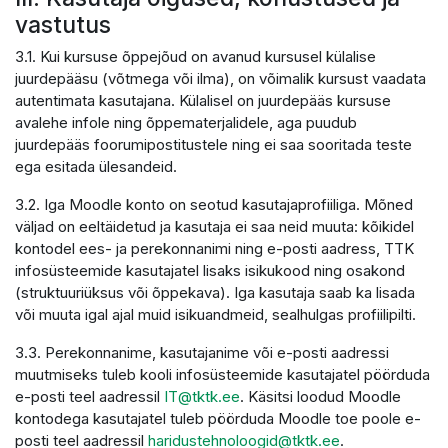
vastutus
3.1. Kui kursuse õppejõud on avanud kursusel külalise
juurdepääsu (võtmega või ilma), on võimalik kursust vaadata
autentimata kasutajana. Külalisel on juurdepääs kursuse
avalehe infole ning õppematerjalidele, aga puudub
juurdepääs foorumipostitustele ning ei saa sooritada teste
ega esitada ülesandeid.
3.2. Iga Moodle konto on seotud kasutajaprofiiliga. Mõned
väljad on eeltäidetud ja kasutaja ei saa neid muuta: kõikidel
kontodel ees- ja perekonnanimi ning e-posti aadress, TTK
infosüsteemide kasutajatel lisaks isikukood ning osakond
(struktuuriüksus või õppekava). Iga kasutaja saab ka lisada
või muuta igal ajal muid isikuandmeid, sealhulgas profiilipilti.
3.3. Perekonnanime, kasutajanime või e-posti aadressi
muutmiseks tuleb kooli infosüsteemide kasutajatel pöörduda
e-posti teel aadressil
IT@tktk.ee
. Käsitsi loodud Moodle
kontodega kasutajatel tuleb pöörduda Moodle toe poole e-
posti teel aadressil
haridustehnoloogid@tktk.ee
.