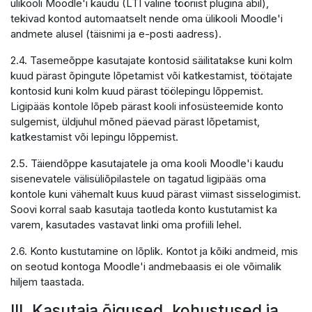
ülikooli Moodle'i kaudu (LTI väline tööriist plugina abil),
tekivad kontod automaatselt nende oma ülikooli Moodle'i
andmete alusel (täisnimi ja e-posti aadress).
2.4. Tasemeõppe kasutajate kontosid säilitatakse kuni kolm
kuud pärast õpingute lõpetamist või katkestamist, töötajate
kontosid kuni kolm kuud pärast töölepingu lõppemist.
Ligipääs kontole lõpeb pärast kooli infosüsteemide konto
sulgemist, üldjuhul mõned päevad pärast lõpetamist,
katkestamist või lepingu lõppemist.
2.5. Täiendõppe kasutajatele ja oma kooli Moodle'i kaudu
sisenevatele välisüliõpilastele on tagatud ligipääs oma
kontole kuni vähemalt kuus kuud pärast viimast sisselogimist.
Soovi korral saab kasutaja taotleda konto kustutamist ka
varem, kasutades vastavat linki oma profiili lehel.
2.6. Konto kustutamine on lõplik. Kontot ja kõiki andmeid, mis
on seotud kontoga Moodle'i andmebaasis ei ole võimalik
hiljem taastada.
III. Kasutaja õigused, kohustused ja