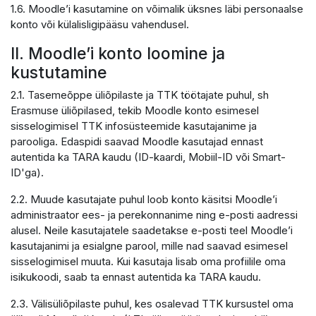
1.6. Moodle’i kasutamine on võimalik üksnes läbi personaalse
konto või külalisligipääsu vahendusel.
II. Moodle’i konto loomine ja
kustutamine
2.1. Tasemeõppe üliõpilaste ja TTK töötajate puhul, sh
Erasmuse üliõpilased, tekib Moodle konto esimesel
sisselogimisel TTK infosüsteemide kasutajanime ja
parooliga. Edaspidi saavad Moodle kasutajad ennast
autentida ka TARA kaudu (ID-kaardi, Mobiil-ID või Smart-
ID'ga).
2.2. Muude kasutajate puhul loob konto käsitsi Moodle’i
administraator ees- ja perekonnanime ning e-posti aadressi
alusel. Neile kasutajatele saadetakse e-posti teel Moodle’i
kasutajanimi ja esialgne parool, mille nad saavad esimesel
sisselogimisel muuta. Kui kasutaja lisab oma profiilile oma
isikukoodi, saab ta ennast autentida ka TARA kaudu.
2.3. Välisüliõpilaste puhul, kes osalevad TTK kursustel oma