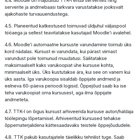
4.4. Moodle on majutatud TTK-i enda serverites ning
serverite ja andmebaasi tarkvara varustatakse jooksvalt
ajakohaste turvauuendustega.
4.5. Planeeritud katkestused toimuvad üldjuhul väljaspool
tööaega ja sellest teavitatakse kasutajad Moodle’i avalehel.
4.6. Moodle’i automaatne kursuste varundamine toimub üks
kord nädalas. Kursust ei varundata, kui pärast viimast
varundust pole toimunud muudatusi. Säilitatakse
maksimaalselt kaks varukoopiat ühe kursuse kohta,
minimaalselt üks. Üks kustutakse ära, kui see on vanem kui
üks aasta. Iga varukoopia sisaldab õppijate andmeid ja
eelneva 60-päeva perioodi logisid. Õppejõud saab ka ise
teha varukoopiat oma kursusest, aga ilma õppijate
andmeteta.
4.7. TTK-l on õigus kursust arhiveerida kursuse autori/haldaja
töölepingu lõpetamisel. Arhiveeritud kursused tehakse
õppematerjalidena kättesaadavaks teistele õppejõududele.
4.8. TTK pakub kasutajatele täielikku tehnilist tuge. Saab