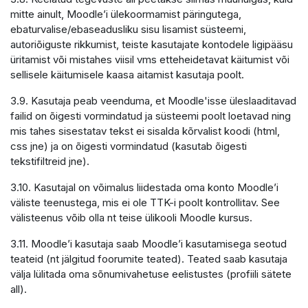
mitte ainult, Moodle’i ülekoormamist päringutega,
ebaturvalise/ebaseadusliku sisu lisamist süsteemi,
autoriõiguste rikkumist, teiste kasutajate kontodele ligipääsu
üritamist või mistahes viisil vms etteheidetavat käitumist või
sellisele käitumisele kaasa aitamist kasutaja poolt.
3.9. Kasutaja peab veenduma, et Moodle'isse üleslaaditavad
failid on õigesti vormindatud ja süsteemi poolt loetavad ning
mis tahes sisestatav tekst ei sisalda kõrvalist koodi (html,
css jne) ja on õigesti vormindatud (kasutab õigesti
tekstifiltreid jne).
3.10. Kasutajal on võimalus liidestada oma konto Moodle’i
väliste teenustega, mis ei ole TTK-i poolt kontrollitav. See
välisteenus võib olla nt teise ülikooli Moodle kursus.
3.11. Moodle’i kasutaja saab Moodle’i kasutamisega seotud
teateid (nt jälgitud foorumite teated). Teated saab kasutaja
välja lülitada oma sõnumivahetuse eelistustes (profiili sätete
all).