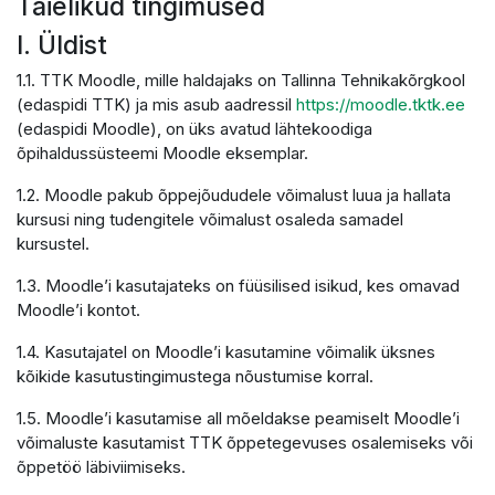
Täielikud tingimused
I. Üldist
1.1. TTK Moodle, mille haldajaks on Tallinna Tehnikakõrgkool
(edaspidi TTK) ja mis asub aadressil
https://moodle.tktk.ee
(edaspidi Moodle), on üks avatud lähtekoodiga
õpihaldussüsteemi Moodle eksemplar.
1.2. Moodle pakub õppejõududele võimalust luua ja hallata
kursusi ning tudengitele võimalust osaleda samadel
kursustel.
1.3. Moodle’i kasutajateks on füüsilised isikud, kes omavad
Moodle’i kontot.
1.4. Kasutajatel on Moodle’i kasutamine võimalik üksnes
kõikide kasutustingimustega nõustumise korral.
1.5. Moodle’i kasutamise all mõeldakse peamiselt Moodle’i
võimaluste kasutamist TTK õppetegevuses osalemiseks või
õppetöö läbiviimiseks.