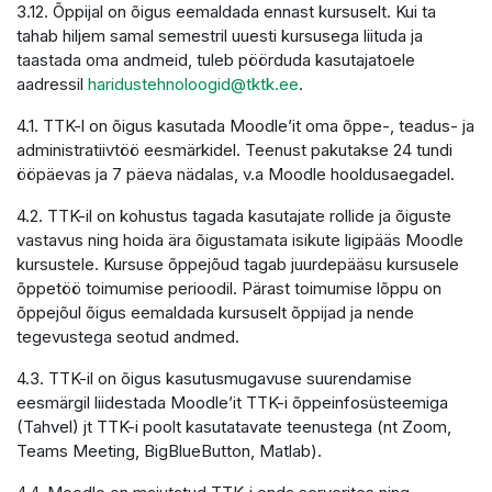
3.12. Õppijal on õigus eemaldada ennast kursuselt. Kui ta
tahab hiljem samal semestril uuesti kursusega liituda ja
taastada oma andmeid, tuleb pöörduda kasutajatoele
aadressil
haridustehnoloogid@tktk.ee
.
4.1. TTK-l on õigus kasutada Moodle’it oma õppe-, teadus- ja
administratiivtöö eesmärkidel. Teenust pakutakse 24 tundi
ööpäevas ja 7 päeva nädalas, v.a Moodle hooldusaegadel.
4.2. TTK-il on kohustus tagada kasutajate rollide ja õiguste
vastavus ning hoida ära õigustamata isikute ligipääs Moodle
kursustele. Kursuse õppejõud tagab juurdepääsu kursusele
õppetöö toimumise perioodil. Pärast toimumise lõppu on
õppejõul õigus eemaldada kursuselt õppijad ja nende
tegevustega seotud andmed.
4.3. TTK-il on õigus kasutusmugavuse suurendamise
eesmärgil liidestada Moodle’it TTK-i õppeinfosüsteemiga
(Tahvel) jt TTK-i poolt kasutatavate teenustega (nt Zoom,
Teams Meeting, BigBlueButton, Matlab).