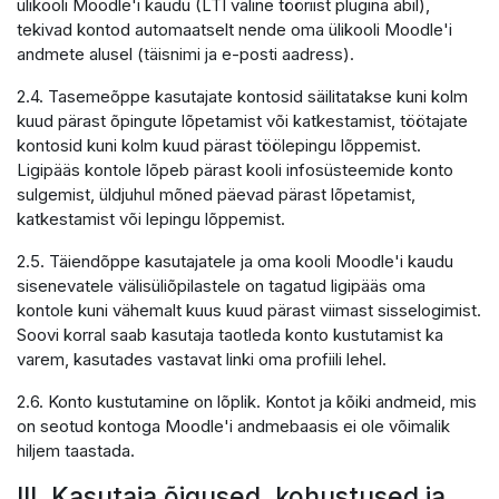
ülikooli Moodle'i kaudu (LTI väline tööriist plugina abil),
tekivad kontod automaatselt nende oma ülikooli Moodle'i
andmete alusel (täisnimi ja e-posti aadress).
2.4. Tasemeõppe kasutajate kontosid säilitatakse kuni kolm
kuud pärast õpingute lõpetamist või katkestamist, töötajate
kontosid kuni kolm kuud pärast töölepingu lõppemist.
Ligipääs kontole lõpeb pärast kooli infosüsteemide konto
sulgemist, üldjuhul mõned päevad pärast lõpetamist,
katkestamist või lepingu lõppemist.
2.5. Täiendõppe kasutajatele ja oma kooli Moodle'i kaudu
sisenevatele välisüliõpilastele on tagatud ligipääs oma
kontole kuni vähemalt kuus kuud pärast viimast sisselogimist.
Soovi korral saab kasutaja taotleda konto kustutamist ka
varem, kasutades vastavat linki oma profiili lehel.
2.6. Konto kustutamine on lõplik. Kontot ja kõiki andmeid, mis
on seotud kontoga Moodle'i andmebaasis ei ole võimalik
hiljem taastada.
III. Kasutaja õigused, kohustused ja