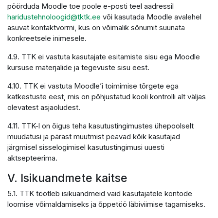
pöörduda Moodle toe poole e-posti teel aadressil
haridustehnoloogid@tktk.ee
või kasutada Moodle avalehel
asuvat kontaktvormi, kus on võimalik sõnumit suunata
konkreetsele inimesele.
4.9. TTK ei vastuta kasutajate esitamiste sisu ega Moodle
kursuse materjalide ja tegevuste sisu eest.
4.10. TTK ei vastuta Moodle’i toimimise tõrgete ega
katkestuste eest, mis on põhjustatud kooli kontrolli alt väljas
olevatest asjaoludest.
4.11. TTK-l on õigus teha kasutustingimustes ühepoolselt
muudatusi ja pärast muutmist peavad kõik kasutajad
järgmisel sisselogimisel kasutustingimusi uuesti
aktsepteerima.
V. Isikuandmete kaitse
5.1. TTK töötleb isikuandmeid vaid kasutajatele kontode
loomise võimaldamiseks ja õppetöö läbiviimise tagamiseks.