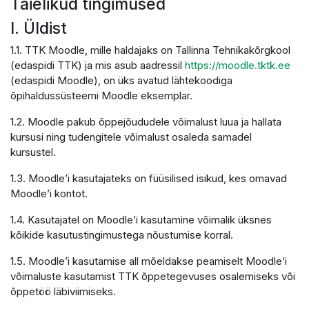
Täielikud tingimused
I. Üldist
1.1. TTK Moodle, mille haldajaks on Tallinna Tehnikakõrgkool
(edaspidi TTK) ja mis asub aadressil
https://moodle.tktk.ee
(edaspidi Moodle), on üks avatud lähtekoodiga
õpihaldussüsteemi Moodle eksemplar.
1.2. Moodle pakub õppejõududele võimalust luua ja hallata
kursusi ning tudengitele võimalust osaleda samadel
kursustel.
1.3. Moodle’i kasutajateks on füüsilised isikud, kes omavad
Moodle’i kontot.
1.4. Kasutajatel on Moodle’i kasutamine võimalik üksnes
kõikide kasutustingimustega nõustumise korral.
1.5. Moodle’i kasutamise all mõeldakse peamiselt Moodle’i
võimaluste kasutamist TTK õppetegevuses osalemiseks või
õppetöö läbiviimiseks.