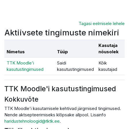
Jäta vahele peasisuni
Tagasi eelmisele lehele
Aktiivsete tingimuste nimekiri
Kasutaja
Nimetus
Tüüp
nõusolek
TTK Moodle'i
Saidi
Kõik
kasutustingimused
kasutustingimused
kasutajad
TTK Moodle'i kasutustingimused
Kokkuvõte
TTK Moodle'i kasutamisele kehtivad järgmised tingimused.
Nende aktsepteerimiseks klõpsake allpool. Lisainfo
haridustehnoloogid@tktk.ee
.