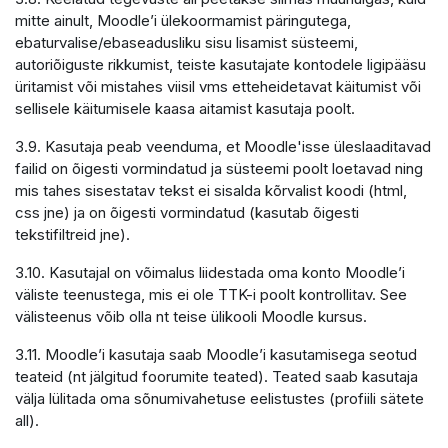
mitte ainult, Moodle’i ülekoormamist päringutega,
ebaturvalise/ebaseadusliku sisu lisamist süsteemi,
autoriõiguste rikkumist, teiste kasutajate kontodele ligipääsu
üritamist või mistahes viisil vms etteheidetavat käitumist või
sellisele käitumisele kaasa aitamist kasutaja poolt.
3.9. Kasutaja peab veenduma, et Moodle'isse üleslaaditavad
failid on õigesti vormindatud ja süsteemi poolt loetavad ning
mis tahes sisestatav tekst ei sisalda kõrvalist koodi (html,
css jne) ja on õigesti vormindatud (kasutab õigesti
tekstifiltreid jne).
3.10. Kasutajal on võimalus liidestada oma konto Moodle’i
väliste teenustega, mis ei ole TTK-i poolt kontrollitav. See
välisteenus võib olla nt teise ülikooli Moodle kursus.
3.11. Moodle’i kasutaja saab Moodle’i kasutamisega seotud
teateid (nt jälgitud foorumite teated). Teated saab kasutaja
välja lülitada oma sõnumivahetuse eelistustes (profiili sätete
all).