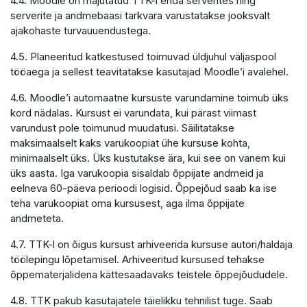
4.4. Moodle on majutatud TTK-i enda serverites ning
serverite ja andmebaasi tarkvara varustatakse jooksvalt
ajakohaste turvauuendustega.
4.5. Planeeritud katkestused toimuvad üldjuhul väljaspool
tööaega ja sellest teavitatakse kasutajad Moodle’i avalehel.
4.6. Moodle’i automaatne kursuste varundamine toimub üks
kord nädalas. Kursust ei varundata, kui pärast viimast
varundust pole toimunud muudatusi. Säilitatakse
maksimaalselt kaks varukoopiat ühe kursuse kohta,
minimaalselt üks. Üks kustutakse ära, kui see on vanem kui
üks aasta. Iga varukoopia sisaldab õppijate andmeid ja
eelneva 60-päeva perioodi logisid. Õppejõud saab ka ise
teha varukoopiat oma kursusest, aga ilma õppijate
andmeteta.
4.7. TTK-l on õigus kursust arhiveerida kursuse autori/haldaja
töölepingu lõpetamisel. Arhiveeritud kursused tehakse
õppematerjalidena kättesaadavaks teistele õppejõududele.
4.8. TTK pakub kasutajatele täielikku tehnilist tuge. Saab