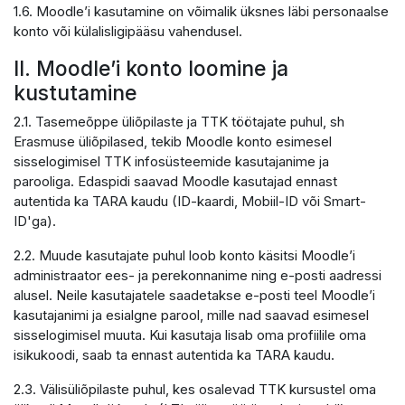
1.6. Moodle’i kasutamine on võimalik üksnes läbi personaalse
konto või külalisligipääsu vahendusel.
II. Moodle’i konto loomine ja
kustutamine
2.1. Tasemeõppe üliõpilaste ja TTK töötajate puhul, sh
Erasmuse üliõpilased, tekib Moodle konto esimesel
sisselogimisel TTK infosüsteemide kasutajanime ja
parooliga. Edaspidi saavad Moodle kasutajad ennast
autentida ka TARA kaudu (ID-kaardi, Mobiil-ID või Smart-
ID'ga).
2.2. Muude kasutajate puhul loob konto käsitsi Moodle’i
administraator ees- ja perekonnanime ning e-posti aadressi
alusel. Neile kasutajatele saadetakse e-posti teel Moodle’i
kasutajanimi ja esialgne parool, mille nad saavad esimesel
sisselogimisel muuta. Kui kasutaja lisab oma profiilile oma
isikukoodi, saab ta ennast autentida ka TARA kaudu.
2.3. Välisüliõpilaste puhul, kes osalevad TTK kursustel oma