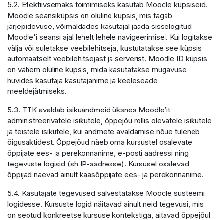
5.2. Efektiivsemaks toimimiseks kasutab Moodle küpsiseid.
Moodle seansiküpsis on oluline küpsis, mis tagab
järjepidevuse, võimaldades kasutajal jääda sisselogitud
Moodle'i seansi ajal lehelt lehele navigeerimisel. Kui logitakse
välja või suletakse veebilehitseja, kustutatakse see küpsis
automaatselt veebilehitsejast ja serverist. Moodle ID küpsis
on vähem oluline küpsis, mida kasutatakse mugavuse
huvides kasutaja kasutajanime ja keeleseade
meeldejätmiseks.
5.3. TTK avaldab isikuandmeid üksnes Moodle’it
administreerivatele isikutele, õppejõu rollis olevatele isikutele
ja teistele isikutele, kui andmete avaldamise nõue tuleneb
õigusaktidest. Õppejõud näeb oma kursustel osalevate
õppijate ees- ja perekonnanime, e-posti aadressi ning
tegevuste logisid (sh IP-aadresse). Kursusel osalevad
õppijad näevad ainult kaasõppijate ees- ja perekonnanime.
5.4. Kasutajate tegevused salvestatakse Moodle süsteemi
logidesse. Kursuste logid näitavad ainult neid tegevusi, mis
on seotud konkreetse kursuse kontekstiga, aitavad õppejõul