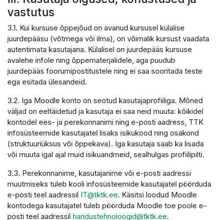
vastutus
3.1. Kui kursuse õppejõud on avanud kursusel külalise
juurdepääsu (võtmega või ilma), on võimalik kursust vaadata
autentimata kasutajana. Külalisel on juurdepääs kursuse
avalehe infole ning õppematerjalidele, aga puudub
juurdepääs foorumipostitustele ning ei saa sooritada teste
ega esitada ülesandeid.
3.2. Iga Moodle konto on seotud kasutajaprofiiliga. Mõned
väljad on eeltäidetud ja kasutaja ei saa neid muuta: kõikidel
kontodel ees- ja perekonnanimi ning e-posti aadress, TTK
infosüsteemide kasutajatel lisaks isikukood ning osakond
(struktuuriüksus või õppekava). Iga kasutaja saab ka lisada
või muuta igal ajal muid isikuandmeid, sealhulgas profiilipilti.
3.3. Perekonnanime, kasutajanime või e-posti aadressi
muutmiseks tuleb kooli infosüsteemide kasutajatel pöörduda
e-posti teel aadressil
IT@tktk.ee
. Käsitsi loodud Moodle
kontodega kasutajatel tuleb pöörduda Moodle toe poole e-
posti teel aadressil
haridustehnoloogid@tktk.ee
.