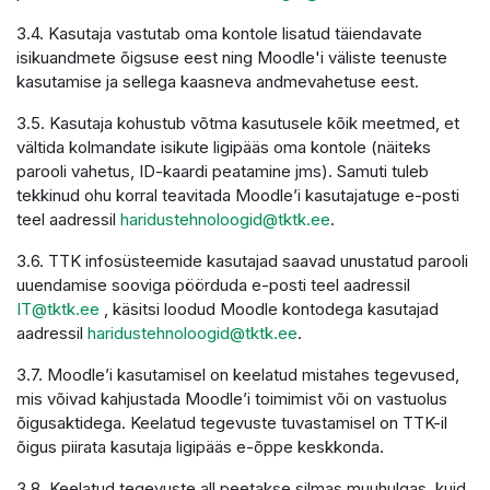
3.4. Kasutaja vastutab oma kontole lisatud täiendavate
isikuandmete õigsuse eest ning Moodle'i väliste teenuste
kasutamise ja sellega kaasneva andmevahetuse eest.
3.5. Kasutaja kohustub võtma kasutusele kõik meetmed, et
vältida kolmandate isikute ligipääs oma kontole (näiteks
parooli vahetus, ID-kaardi peatamine jms). Samuti tuleb
tekkinud ohu korral teavitada Moodle’i kasutajatuge e-posti
teel aadressil
haridustehnoloogid@tktk.ee
.
3.6. TTK infosüsteemide kasutajad saavad unustatud parooli
uuendamise sooviga pöörduda e-posti teel aadressil
IT@tktk.ee
, käsitsi loodud Moodle kontodega kasutajad
aadressil
haridustehnoloogid@tktk.ee
.
3.7. Moodle’i kasutamisel on keelatud mistahes tegevused,
mis võivad kahjustada Moodle’i toimimist või on vastuolus
õigusaktidega. Keelatud tegevuste tuvastamisel on TTK-il
õigus piirata kasutaja ligipääs e-õppe keskkonda.
3.8. Keelatud tegevuste all peetakse silmas muuhulgas, kuid