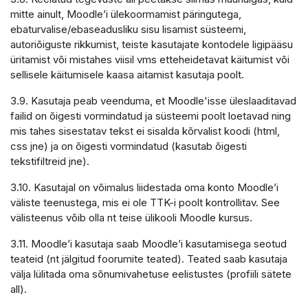
mitte ainult, Moodle’i ülekoormamist päringutega,
ebaturvalise/ebaseadusliku sisu lisamist süsteemi,
autoriõiguste rikkumist, teiste kasutajate kontodele ligipääsu
üritamist või mistahes viisil vms etteheidetavat käitumist või
sellisele käitumisele kaasa aitamist kasutaja poolt.
3.9. Kasutaja peab veenduma, et Moodle'isse üleslaaditavad
failid on õigesti vormindatud ja süsteemi poolt loetavad ning
mis tahes sisestatav tekst ei sisalda kõrvalist koodi (html,
css jne) ja on õigesti vormindatud (kasutab õigesti
tekstifiltreid jne).
3.10. Kasutajal on võimalus liidestada oma konto Moodle’i
väliste teenustega, mis ei ole TTK-i poolt kontrollitav. See
välisteenus võib olla nt teise ülikooli Moodle kursus.
3.11. Moodle’i kasutaja saab Moodle’i kasutamisega seotud
teateid (nt jälgitud foorumite teated). Teated saab kasutaja
välja lülitada oma sõnumivahetuse eelistustes (profiili sätete
all).