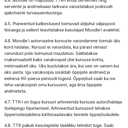
4.4. Moodle on majutatud TTK-i enda serverites ning
serverite ja andmebaasi tarkvara varustatakse jooksvalt
ajakohaste turvauuendustega.
4.5. Planeeritud katkestused toimuvad üldjuhul väljaspool
tööaega ja sellest teavitatakse kasutajad Moodle’i avalehel.
4.6. Moodle’i automaatne kursuste varundamine toimub üks
kord nädalas. Kursust ei varundata, kui pärast viimast
varundust pole toimunud muudatusi. Säilitatakse
maksimaalselt kaks varukoopiat ühe kursuse kohta,
minimaalselt üks. Üks kustutakse ära, kui see on vanem kui
üks aasta. Iga varukoopia sisaldab õppijate andmeid ja
eelneva 60-päeva perioodi logisid. Õppejõud saab ka ise
teha varukoopiat oma kursusest, aga ilma õppijate
andmeteta.
4.7. TTK-l on õigus kursust arhiveerida kursuse autori/haldaja
töölepingu lõpetamisel. Arhiveeritud kursused tehakse
õppematerjalidena kättesaadavaks teistele õppejõududele.
4.8. TTK pakub kasutajatele täielikku tehnilist tuge. Saab