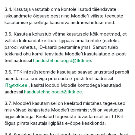
3.4. Kasutaja vastutab oma kontole lisatud täiendavate
isikuandmete õigsuse eest ning Moodle'i väliste teenuste
kasutamise ja sellega kaasneva andmevahetuse eest.
3.5. Kasutaja kohustub võtma kasutusele kõik meetmed, et
vältida kolmandate isikute ligipääs oma kontole (näiteks
parooli vahetus, ID-kaardi peatamine jms). Samuti tuleb
tekkinud ohu korral teavitada Moodle’i kasutajatuge e-posti
teel aadressil
haridustehnoloogid@tktk.ee
.
3.6. TTK infosüsteemide kasutajad saavad unustatud parooli
uuendamise sooviga pöörduda e-posti teel aadressil
IT@tktk.ee
, käsitsi loodud Moodle kontodega kasutajad
aadressil
haridustehnoloogid@tktk.ee
.
3.7. Moodle’i kasutamisel on keelatud mistahes tegevused,
mis võivad kahjustada Moodle’i toimimist või on vastuolus
õigusaktidega. Keelatud tegevuste tuvastamisel on TTK-il
õigus piirata kasutaja ligipääs e-õppe keskkonda.
3.8. Keelatud tegevuste all peetakse silmas muuhulgas, kuid