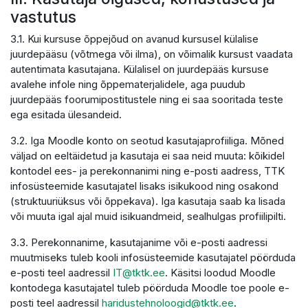
vastutus
3.1. Kui kursuse õppejõud on avanud kursusel külalise
juurdepääsu (võtmega või ilma), on võimalik kursust vaadata
autentimata kasutajana. Külalisel on juurdepääs kursuse
avalehe infole ning õppematerjalidele, aga puudub
juurdepääs foorumipostitustele ning ei saa sooritada teste
ega esitada ülesandeid.
3.2. Iga Moodle konto on seotud kasutajaprofiiliga. Mõned
väljad on eeltäidetud ja kasutaja ei saa neid muuta: kõikidel
kontodel ees- ja perekonnanimi ning e-posti aadress, TTK
infosüsteemide kasutajatel lisaks isikukood ning osakond
(struktuuriüksus või õppekava). Iga kasutaja saab ka lisada
või muuta igal ajal muid isikuandmeid, sealhulgas profiilipilti.
3.3. Perekonnanime, kasutajanime või e-posti aadressi
muutmiseks tuleb kooli infosüsteemide kasutajatel pöörduda
e-posti teel aadressil
IT@tktk.ee
. Käsitsi loodud Moodle
kontodega kasutajatel tuleb pöörduda Moodle toe poole e-
posti teel aadressil
haridustehnoloogid@tktk.ee
.