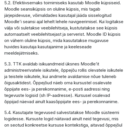
5.2. Efektiivsemaks toimimiseks kasutab Moodle küpsiseid.
Moodle seansiküpsis on oluline küpsis, mis tagab
järjepidevuse, võimaldades kasutajal jääda sisselogitud
Moodle'i seansi ajal lehelt lehele navigeerimisel. Kui logitakse
välja või suletakse veebilehitseja, kustutatakse see küpsis
automaatselt veebilehitsejast ja serverist. Moodle ID küpsis
on vähem oluline küpsis, mida kasutatakse mugavuse
huvides kasutaja kasutajanime ja keeleseade
meeldejätmiseks.
5.3. TTK avaldab isikuandmeid üksnes Moodle’it
administreerivatele isikutele, õppejõu rollis olevatele isikutele
ja teistele isikutele, kui andmete avaldamise nõue tuleneb
õigusaktidest. Õppejõud näeb oma kursustel osalevate
õppijate ees- ja perekonnanime, e-posti aadressi ning
tegevuste logisid (sh IP-aadresse). Kursusel osalevad
õppijad näevad ainult kaasõppijate ees- ja perekonnanime.
5.4. Kasutajate tegevused salvestatakse Moodle süsteemi
logidesse. Kursuste logid näitavad ainult neid tegevusi, mis
on seotud konkreetse kursuse kontekstiga, aitavad õppejõul