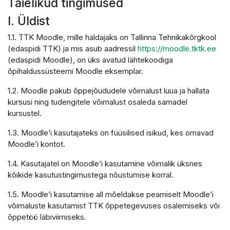
Täielikud tingimused
I. Üldist
1.1. TTK Moodle, mille haldajaks on Tallinna Tehnikakõrgkool
(edaspidi TTK) ja mis asub aadressil
https://moodle.tktk.ee
(edaspidi Moodle), on üks avatud lähtekoodiga
õpihaldussüsteemi Moodle eksemplar.
1.2. Moodle pakub õppejõududele võimalust luua ja hallata
kursusi ning tudengitele võimalust osaleda samadel
kursustel.
1.3. Moodle’i kasutajateks on füüsilised isikud, kes omavad
Moodle’i kontot.
1.4. Kasutajatel on Moodle’i kasutamine võimalik üksnes
kõikide kasutustingimustega nõustumise korral.
1.5. Moodle’i kasutamise all mõeldakse peamiselt Moodle’i
võimaluste kasutamist TTK õppetegevuses osalemiseks või
õppetöö läbiviimiseks.