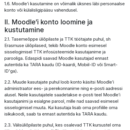
1.6. Moodle’i kasutamine on võimalik üksnes läbi personaalse
konto või külalisligipääsu vahendusel.
II. Moodle’i konto loomine ja
kustutamine
2.1. Tasemeõppe üliõpilaste ja TTK töötajate puhul, sh
Erasmuse üliõpilased, tekib Moodle konto esimesel
sisselogimisel TTK infosüsteemide kasutajanime ja
parooliga. Edaspidi saavad Moodle kasutajad ennast
autentida ka TARA kaudu (ID-kaardi, Mobiil-ID või Smart-
ID'ga).
2.2. Muude kasutajate puhul loob konto käsitsi Moodle’i
administraator ees- ja perekonnanime ning e-posti aadressi
alusel. Neile kasutajatele saadetakse e-posti teel Moodle’i
kasutajanimi ja esialgne parool, mille nad saavad esimesel
sisselogimisel muuta. Kui kasutaja lisab oma profiilile oma
isikukoodi, saab ta ennast autentida ka TARA kaudu.
2.3. Välisüliõpilaste puhul, kes osalevad TTK kursustel oma