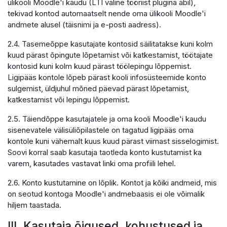
ülikooli Moodle'i kaudu (LTI väline tööriist plugina abil),
tekivad kontod automaatselt nende oma ülikooli Moodle'i
andmete alusel (täisnimi ja e-posti aadress).
2.4. Tasemeõppe kasutajate kontosid säilitatakse kuni kolm
kuud pärast õpingute lõpetamist või katkestamist, töötajate
kontosid kuni kolm kuud pärast töölepingu lõppemist.
Ligipääs kontole lõpeb pärast kooli infosüsteemide konto
sulgemist, üldjuhul mõned päevad pärast lõpetamist,
katkestamist või lepingu lõppemist.
2.5. Täiendõppe kasutajatele ja oma kooli Moodle'i kaudu
sisenevatele välisüliõpilastele on tagatud ligipääs oma
kontole kuni vähemalt kuus kuud pärast viimast sisselogimist.
Soovi korral saab kasutaja taotleda konto kustutamist ka
varem, kasutades vastavat linki oma profiili lehel.
2.6. Konto kustutamine on lõplik. Kontot ja kõiki andmeid, mis
on seotud kontoga Moodle'i andmebaasis ei ole võimalik
hiljem taastada.
III. Kasutaja õigused, kohustused ja