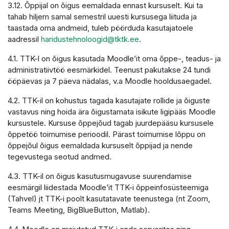
3.12. Õppijal on õigus eemaldada ennast kursuselt. Kui ta
tahab hiljem samal semestril uuesti kursusega liituda ja
taastada oma andmeid, tuleb pöörduda kasutajatoele
aadressil
haridustehnoloogid@tktk.ee
.
4.1. TTK-l on õigus kasutada Moodle’it oma õppe-, teadus- ja
administratiivtöö eesmärkidel. Teenust pakutakse 24 tundi
ööpäevas ja 7 päeva nädalas, v.a Moodle hooldusaegadel.
4.2. TTK-il on kohustus tagada kasutajate rollide ja õiguste
vastavus ning hoida ära õigustamata isikute ligipääs Moodle
kursustele. Kursuse õppejõud tagab juurdepääsu kursusele
õppetöö toimumise perioodil. Pärast toimumise lõppu on
õppejõul õigus eemaldada kursuselt õppijad ja nende
tegevustega seotud andmed.
4.3. TTK-il on õigus kasutusmugavuse suurendamise
eesmärgil liidestada Moodle’it TTK-i õppeinfosüsteemiga
(Tahvel) jt TTK-i poolt kasutatavate teenustega (nt Zoom,
Teams Meeting, BigBlueButton, Matlab).