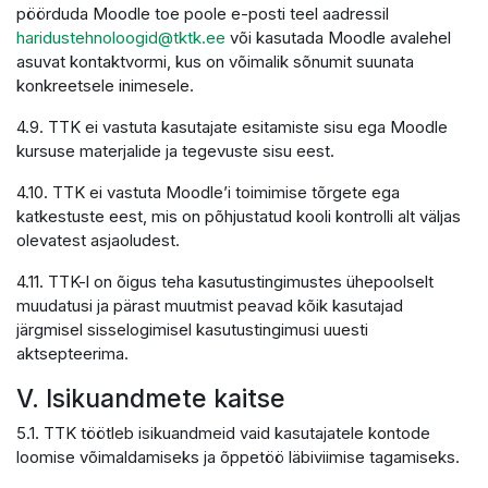
pöörduda Moodle toe poole e-posti teel aadressil
haridustehnoloogid@tktk.ee
või kasutada Moodle avalehel
asuvat kontaktvormi, kus on võimalik sõnumit suunata
konkreetsele inimesele.
4.9. TTK ei vastuta kasutajate esitamiste sisu ega Moodle
kursuse materjalide ja tegevuste sisu eest.
4.10. TTK ei vastuta Moodle’i toimimise tõrgete ega
katkestuste eest, mis on põhjustatud kooli kontrolli alt väljas
olevatest asjaoludest.
4.11. TTK-l on õigus teha kasutustingimustes ühepoolselt
muudatusi ja pärast muutmist peavad kõik kasutajad
järgmisel sisselogimisel kasutustingimusi uuesti
aktsepteerima.
V. Isikuandmete kaitse
5.1. TTK töötleb isikuandmeid vaid kasutajatele kontode
loomise võimaldamiseks ja õppetöö läbiviimise tagamiseks.