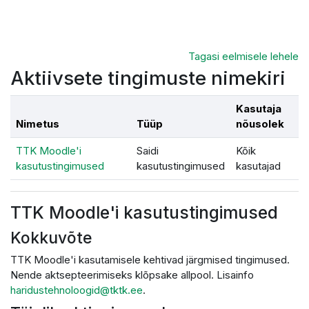
Jäta vahele peasisuni
Tagasi eelmisele lehele
Aktiivsete tingimuste nimekiri
Kasutaja
Nimetus
Tüüp
nõusolek
TTK Moodle'i
Saidi
Kõik
kasutustingimused
kasutustingimused
kasutajad
TTK Moodle'i kasutustingimused
Kokkuvõte
TTK Moodle'i kasutamisele kehtivad järgmised tingimused.
Nende aktsepteerimiseks klõpsake allpool. Lisainfo
haridustehnoloogid@tktk.ee
.