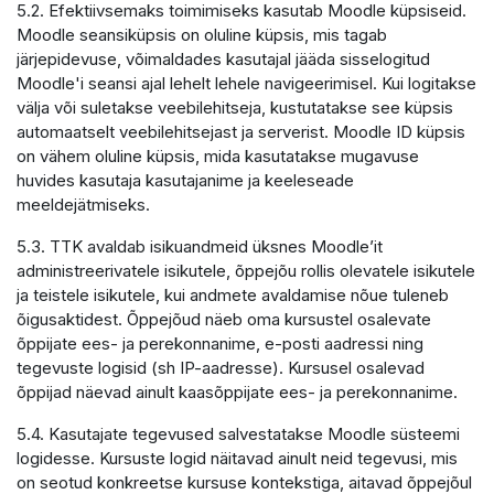
5.2. Efektiivsemaks toimimiseks kasutab Moodle küpsiseid.
Moodle seansiküpsis on oluline küpsis, mis tagab
järjepidevuse, võimaldades kasutajal jääda sisselogitud
Moodle'i seansi ajal lehelt lehele navigeerimisel. Kui logitakse
välja või suletakse veebilehitseja, kustutatakse see küpsis
automaatselt veebilehitsejast ja serverist. Moodle ID küpsis
on vähem oluline küpsis, mida kasutatakse mugavuse
huvides kasutaja kasutajanime ja keeleseade
meeldejätmiseks.
5.3. TTK avaldab isikuandmeid üksnes Moodle’it
administreerivatele isikutele, õppejõu rollis olevatele isikutele
ja teistele isikutele, kui andmete avaldamise nõue tuleneb
õigusaktidest. Õppejõud näeb oma kursustel osalevate
õppijate ees- ja perekonnanime, e-posti aadressi ning
tegevuste logisid (sh IP-aadresse). Kursusel osalevad
õppijad näevad ainult kaasõppijate ees- ja perekonnanime.
5.4. Kasutajate tegevused salvestatakse Moodle süsteemi
logidesse. Kursuste logid näitavad ainult neid tegevusi, mis
on seotud konkreetse kursuse kontekstiga, aitavad õppejõul