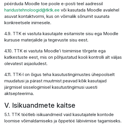
pöörduda Moodle toe poole e-posti teel aadressil
haridustehnoloogid@tktk.ee
või kasutada Moodle avalehel
asuvat kontaktvormi, kus on võimalik sõnumit suunata
konkreetsele inimesele.
4.9. TTK ei vastuta kasutajate esitamiste sisu ega Moodle
kursuse materjalide ja tegevuste sisu eest.
4.10. TTK ei vastuta Moodle’i toimimise tõrgete ega
katkestuste eest, mis on põhjustatud kooli kontrolli alt väljas
olevatest asjaoludest.
4.11. TTK-l on õigus teha kasutustingimustes ühepoolselt
muudatusi ja pärast muutmist peavad kõik kasutajad
järgmisel sisselogimisel kasutustingimusi uuesti
aktsepteerima.
V. Isikuandmete kaitse
5.1. TTK töötleb isikuandmeid vaid kasutajatele kontode
loomise võimaldamiseks ja õppetöö läbiviimise tagamiseks.