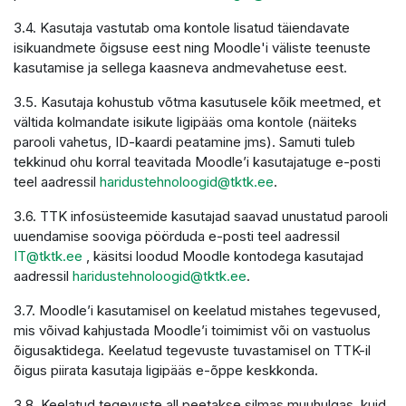
3.4. Kasutaja vastutab oma kontole lisatud täiendavate
isikuandmete õigsuse eest ning Moodle'i väliste teenuste
kasutamise ja sellega kaasneva andmevahetuse eest.
3.5. Kasutaja kohustub võtma kasutusele kõik meetmed, et
vältida kolmandate isikute ligipääs oma kontole (näiteks
parooli vahetus, ID-kaardi peatamine jms). Samuti tuleb
tekkinud ohu korral teavitada Moodle’i kasutajatuge e-posti
teel aadressil
haridustehnoloogid@tktk.ee
.
3.6. TTK infosüsteemide kasutajad saavad unustatud parooli
uuendamise sooviga pöörduda e-posti teel aadressil
IT@tktk.ee
, käsitsi loodud Moodle kontodega kasutajad
aadressil
haridustehnoloogid@tktk.ee
.
3.7. Moodle’i kasutamisel on keelatud mistahes tegevused,
mis võivad kahjustada Moodle’i toimimist või on vastuolus
õigusaktidega. Keelatud tegevuste tuvastamisel on TTK-il
õigus piirata kasutaja ligipääs e-õppe keskkonda.
3.8. Keelatud tegevuste all peetakse silmas muuhulgas, kuid