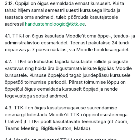
3.12. Õppijal on õigus eemaldada ennast kursuselt. Kui ta
tahab hiljem samal semestril uuesti kursusega liituda ja
taastada oma andmeid, tuleb pöörduda kasutajatoele
aadressil
haridustehnoloogid@tktk.ee
.
4.1. TTK-l on õigus kasutada Moodle’it oma õppe-, teadus- ja
administratiivtöö eesmärkidel. Teenust pakutakse 24 tundi
ööpäevas ja 7 päeva nädalas, v.a Moodle hooldusaegadel.
4.2. TTK-il on kohustus tagada kasutajate rollide ja õiguste
vastavus ning hoida ära õigustamata isikute ligipääs Moodle
kursustele. Kursuse õppejõud tagab juurdepääsu kursusele
õppetöö toimumise perioodil. Pärast toimumise lõppu on
õppejõul õigus eemaldada kursuselt õppijad ja nende
tegevustega seotud andmed.
4.3. TTK-il on õigus kasutusmugavuse suurendamise
eesmärgil liidestada Moodle’it TTK-i õppeinfosüsteemiga
(Tahvel) jt TTK-i poolt kasutatavate teenustega (nt Zoom,
Teams Meeting, BigBlueButton, Matlab).