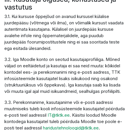
vastutus
3.1. Kui kursuse õppejõud on avanud kursusel külalise
juurdepääsu (võtmega või ilma), on võimalik kursust vaadata
autentimata kasutajana. Külalisel on juurdepääs kursuse
avalehe infole ning õppematerjalidele, aga puudub
juurdepääs foorumipostitustele ning ei saa sooritada teste
ega esitada ülesandeid.
3.2. Iga Moodle konto on seotud kasutajaprofiiliga. Mõned
väljad on eeltäidetud ja kasutaja ei saa neid muuta: kõikidel
kontodel ees- ja perekonnanimi ning e-posti aadress, TTK
infosüsteemide kasutajatel lisaks isikukood ning osakond
(struktuuriüksus või õppekava). Iga kasutaja saab ka lisada
või muuta igal ajal muid isikuandmeid, sealhulgas profiilipilti.
3.3. Perekonnanime, kasutajanime või e-posti aadressi
muutmiseks tuleb kooli infosüsteemide kasutajatel pöörduda
e-posti teel aadressil
IT@tktk.ee
. Käsitsi loodud Moodle
kontodega kasutajatel tuleb pöörduda Moodle toe poole e-
posti teel aadressil
haridustehnoloogid@tktk.ee
.