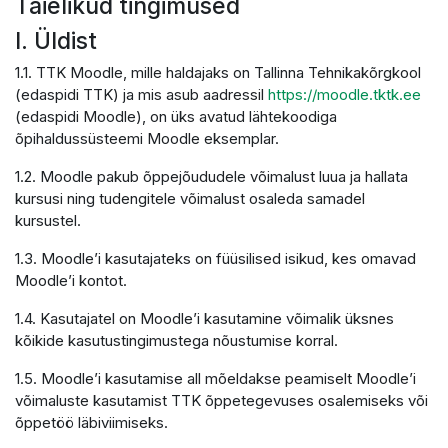
Täielikud tingimused
I. Üldist
1.1. TTK Moodle, mille haldajaks on Tallinna Tehnikakõrgkool
(edaspidi TTK) ja mis asub aadressil
https://moodle.tktk.ee
(edaspidi Moodle), on üks avatud lähtekoodiga
õpihaldussüsteemi Moodle eksemplar.
1.2. Moodle pakub õppejõududele võimalust luua ja hallata
kursusi ning tudengitele võimalust osaleda samadel
kursustel.
1.3. Moodle’i kasutajateks on füüsilised isikud, kes omavad
Moodle’i kontot.
1.4. Kasutajatel on Moodle’i kasutamine võimalik üksnes
kõikide kasutustingimustega nõustumise korral.
1.5. Moodle’i kasutamise all mõeldakse peamiselt Moodle’i
võimaluste kasutamist TTK õppetegevuses osalemiseks või
õppetöö läbiviimiseks.