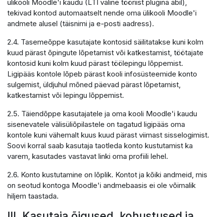
ülikooli Moodle'i kaudu (LTI väline tööriist plugina abil),
tekivad kontod automaatselt nende oma ülikooli Moodle'i
andmete alusel (täisnimi ja e-posti aadress).
2.4. Tasemeõppe kasutajate kontosid säilitatakse kuni kolm
kuud pärast õpingute lõpetamist või katkestamist, töötajate
kontosid kuni kolm kuud pärast töölepingu lõppemist.
Ligipääs kontole lõpeb pärast kooli infosüsteemide konto
sulgemist, üldjuhul mõned päevad pärast lõpetamist,
katkestamist või lepingu lõppemist.
2.5. Täiendõppe kasutajatele ja oma kooli Moodle'i kaudu
sisenevatele välisüliõpilastele on tagatud ligipääs oma
kontole kuni vähemalt kuus kuud pärast viimast sisselogimist.
Soovi korral saab kasutaja taotleda konto kustutamist ka
varem, kasutades vastavat linki oma profiili lehel.
2.6. Konto kustutamine on lõplik. Kontot ja kõiki andmeid, mis
on seotud kontoga Moodle'i andmebaasis ei ole võimalik
hiljem taastada.
III. Kasutaja õigused, kohustused ja