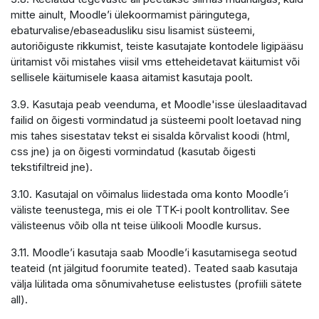
mitte ainult, Moodle’i ülekoormamist päringutega,
ebaturvalise/ebaseadusliku sisu lisamist süsteemi,
autoriõiguste rikkumist, teiste kasutajate kontodele ligipääsu
üritamist või mistahes viisil vms etteheidetavat käitumist või
sellisele käitumisele kaasa aitamist kasutaja poolt.
3.9. Kasutaja peab veenduma, et Moodle'isse üleslaaditavad
failid on õigesti vormindatud ja süsteemi poolt loetavad ning
mis tahes sisestatav tekst ei sisalda kõrvalist koodi (html,
css jne) ja on õigesti vormindatud (kasutab õigesti
tekstifiltreid jne).
3.10. Kasutajal on võimalus liidestada oma konto Moodle’i
väliste teenustega, mis ei ole TTK-i poolt kontrollitav. See
välisteenus võib olla nt teise ülikooli Moodle kursus.
3.11. Moodle’i kasutaja saab Moodle’i kasutamisega seotud
teateid (nt jälgitud foorumite teated). Teated saab kasutaja
välja lülitada oma sõnumivahetuse eelistustes (profiili sätete
all).