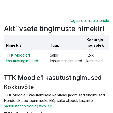
Jäta vahele peasisuni
Tagasi eelmisele lehele
Aktiivsete tingimuste nimekiri
Kasutaja
Nimetus
Tüüp
nõusolek
TTK Moodle'i
Saidi
Kõik
kasutustingimused
kasutustingimused
kasutajad
TTK Moodle'i kasutustingimused
Kokkuvõte
TTK Moodle'i kasutamisele kehtivad järgmised tingimused.
Nende aktsepteerimiseks klõpsake allpool. Lisainfo
haridustehnoloogid@tktk.ee
.