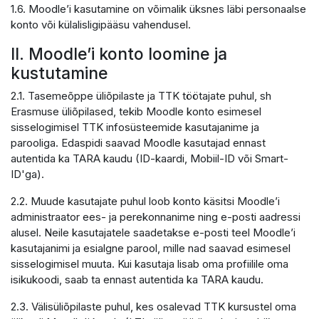
1.6. Moodle’i kasutamine on võimalik üksnes läbi personaalse
konto või külalisligipääsu vahendusel.
II. Moodle’i konto loomine ja
kustutamine
2.1. Tasemeõppe üliõpilaste ja TTK töötajate puhul, sh
Erasmuse üliõpilased, tekib Moodle konto esimesel
sisselogimisel TTK infosüsteemide kasutajanime ja
parooliga. Edaspidi saavad Moodle kasutajad ennast
autentida ka TARA kaudu (ID-kaardi, Mobiil-ID või Smart-
ID'ga).
2.2. Muude kasutajate puhul loob konto käsitsi Moodle’i
administraator ees- ja perekonnanime ning e-posti aadressi
alusel. Neile kasutajatele saadetakse e-posti teel Moodle’i
kasutajanimi ja esialgne parool, mille nad saavad esimesel
sisselogimisel muuta. Kui kasutaja lisab oma profiilile oma
isikukoodi, saab ta ennast autentida ka TARA kaudu.
2.3. Välisüliõpilaste puhul, kes osalevad TTK kursustel oma