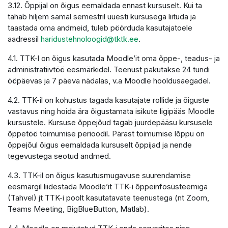
3.12. Õppijal on õigus eemaldada ennast kursuselt. Kui ta
tahab hiljem samal semestril uuesti kursusega liituda ja
taastada oma andmeid, tuleb pöörduda kasutajatoele
aadressil
haridustehnoloogid@tktk.ee
.
4.1. TTK-l on õigus kasutada Moodle’it oma õppe-, teadus- ja
administratiivtöö eesmärkidel. Teenust pakutakse 24 tundi
ööpäevas ja 7 päeva nädalas, v.a Moodle hooldusaegadel.
4.2. TTK-il on kohustus tagada kasutajate rollide ja õiguste
vastavus ning hoida ära õigustamata isikute ligipääs Moodle
kursustele. Kursuse õppejõud tagab juurdepääsu kursusele
õppetöö toimumise perioodil. Pärast toimumise lõppu on
õppejõul õigus eemaldada kursuselt õppijad ja nende
tegevustega seotud andmed.
4.3. TTK-il on õigus kasutusmugavuse suurendamise
eesmärgil liidestada Moodle’it TTK-i õppeinfosüsteemiga
(Tahvel) jt TTK-i poolt kasutatavate teenustega (nt Zoom,
Teams Meeting, BigBlueButton, Matlab).