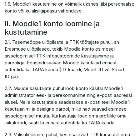
1.6. Moodle’i kasutamine on võimalik üksnes läbi personaalse
konto või külalisligipääsu vahendusel.
II. Moodle’i konto loomine ja
kustutamine
2.1. Tasemeõppe üliõpilaste ja TTK töötajate puhul, sh
Erasmuse üliõpilased, tekib Moodle konto esimesel
sisselogimisel TTK infosüsteemide kasutajanime ja
parooliga. Edaspidi saavad Moodle kasutajad ennast
autentida ka TARA kaudu (ID-kaardi, Mobiil-ID või Smart-
ID'ga).
2.2. Muude kasutajate puhul loob konto käsitsi Moodle’i
administraator ees- ja perekonnanime ning e-posti aadressi
alusel. Neile kasutajatele saadetakse e-posti teel Moodle’i
kasutajanimi ja esialgne parool, mille nad saavad esimesel
sisselogimisel muuta. Kui kasutaja lisab oma profiilile oma
isikukoodi, saab ta ennast autentida ka TARA kaudu.
2.3. Välisüliõpilaste puhul, kes osalevad TTK kursustel oma