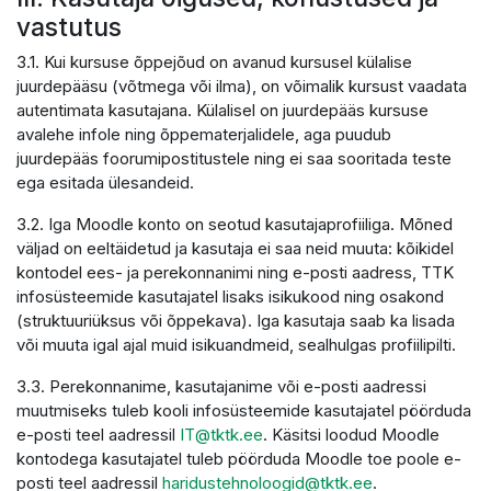
vastutus
3.1. Kui kursuse õppejõud on avanud kursusel külalise
juurdepääsu (võtmega või ilma), on võimalik kursust vaadata
autentimata kasutajana. Külalisel on juurdepääs kursuse
avalehe infole ning õppematerjalidele, aga puudub
juurdepääs foorumipostitustele ning ei saa sooritada teste
ega esitada ülesandeid.
3.2. Iga Moodle konto on seotud kasutajaprofiiliga. Mõned
väljad on eeltäidetud ja kasutaja ei saa neid muuta: kõikidel
kontodel ees- ja perekonnanimi ning e-posti aadress, TTK
infosüsteemide kasutajatel lisaks isikukood ning osakond
(struktuuriüksus või õppekava). Iga kasutaja saab ka lisada
või muuta igal ajal muid isikuandmeid, sealhulgas profiilipilti.
3.3. Perekonnanime, kasutajanime või e-posti aadressi
muutmiseks tuleb kooli infosüsteemide kasutajatel pöörduda
e-posti teel aadressil
IT@tktk.ee
. Käsitsi loodud Moodle
kontodega kasutajatel tuleb pöörduda Moodle toe poole e-
posti teel aadressil
haridustehnoloogid@tktk.ee
.