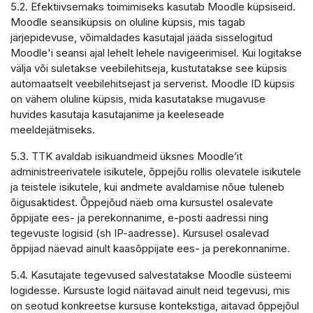
5.2. Efektiivsemaks toimimiseks kasutab Moodle küpsiseid.
Moodle seansiküpsis on oluline küpsis, mis tagab
järjepidevuse, võimaldades kasutajal jääda sisselogitud
Moodle'i seansi ajal lehelt lehele navigeerimisel. Kui logitakse
välja või suletakse veebilehitseja, kustutatakse see küpsis
automaatselt veebilehitsejast ja serverist. Moodle ID küpsis
on vähem oluline küpsis, mida kasutatakse mugavuse
huvides kasutaja kasutajanime ja keeleseade
meeldejätmiseks.
5.3. TTK avaldab isikuandmeid üksnes Moodle’it
administreerivatele isikutele, õppejõu rollis olevatele isikutele
ja teistele isikutele, kui andmete avaldamise nõue tuleneb
õigusaktidest. Õppejõud näeb oma kursustel osalevate
õppijate ees- ja perekonnanime, e-posti aadressi ning
tegevuste logisid (sh IP-aadresse). Kursusel osalevad
õppijad näevad ainult kaasõppijate ees- ja perekonnanime.
5.4. Kasutajate tegevused salvestatakse Moodle süsteemi
logidesse. Kursuste logid näitavad ainult neid tegevusi, mis
on seotud konkreetse kursuse kontekstiga, aitavad õppejõul