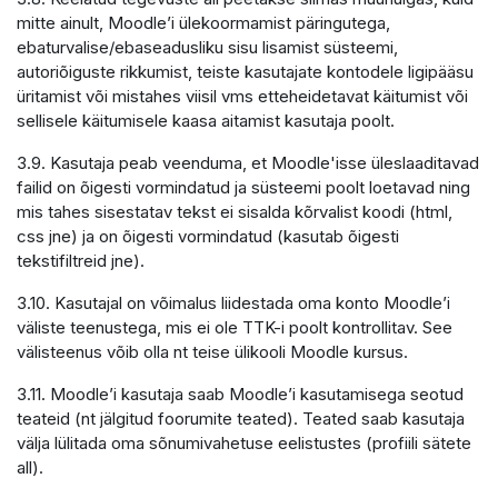
mitte ainult, Moodle’i ülekoormamist päringutega,
ebaturvalise/ebaseadusliku sisu lisamist süsteemi,
autoriõiguste rikkumist, teiste kasutajate kontodele ligipääsu
üritamist või mistahes viisil vms etteheidetavat käitumist või
sellisele käitumisele kaasa aitamist kasutaja poolt.
3.9. Kasutaja peab veenduma, et Moodle'isse üleslaaditavad
failid on õigesti vormindatud ja süsteemi poolt loetavad ning
mis tahes sisestatav tekst ei sisalda kõrvalist koodi (html,
css jne) ja on õigesti vormindatud (kasutab õigesti
tekstifiltreid jne).
3.10. Kasutajal on võimalus liidestada oma konto Moodle’i
väliste teenustega, mis ei ole TTK-i poolt kontrollitav. See
välisteenus võib olla nt teise ülikooli Moodle kursus.
3.11. Moodle’i kasutaja saab Moodle’i kasutamisega seotud
teateid (nt jälgitud foorumite teated). Teated saab kasutaja
välja lülitada oma sõnumivahetuse eelistustes (profiili sätete
all).