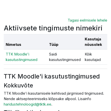
Jäta vahele peasisuni
Tagasi eelmisele lehele
Aktiivsete tingimuste nimekiri
Kasutaja
Nimetus
Tüüp
nõusolek
TTK Moodle'i
Saidi
Kõik
kasutustingimused
kasutustingimused
kasutajad
TTK Moodle'i kasutustingimused
Kokkuvõte
TTK Moodle'i kasutamisele kehtivad järgmised tingimused.
Nende aktsepteerimiseks klõpsake allpool. Lisainfo
haridustehnoloogid@tktk.ee
.