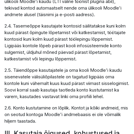
ülikooli Moodle'i kaudu (LTI väline tööriist plugina abil),
tekivad kontod automaatselt nende oma ülikooli Moodle'i
andmete alusel (täisnimi ja e-posti aadress).
2.4. Tasemeõppe kasutajate kontosid säilitatakse kuni kolm
kuud pärast õpingute lõpetamist või katkestamist, töötajate
kontosid kuni kolm kuud pärast töölepingu lõppemist.
Ligipääs kontole lõpeb pärast kooli infosüsteemide konto
sulgemist, üldjuhul mõned päevad pärast lõpetamist,
katkestamist või lepingu lõppemist.
2.5. Täiendõppe kasutajatele ja oma kooli Moodle'i kaudu
sisenevatele välisüliõpilastele on tagatud ligipääs oma
kontole kuni vähemalt kuus kuud pärast viimast sisselogimist.
Soovi korral saab kasutaja taotleda konto kustutamist ka
varem, kasutades vastavat linki oma profiili lehel.
2.6. Konto kustutamine on lõplik. Kontot ja kõiki andmeid, mis
on seotud kontoga Moodle'i andmebaasis ei ole võimalik
hiljem taastada.
III. Kasutaja õigused, kohustused ja