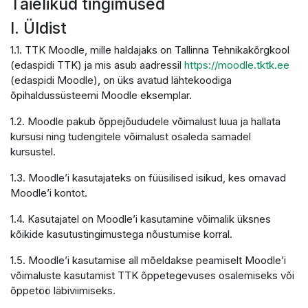
Täielikud tingimused
I. Üldist
1.1. TTK Moodle, mille haldajaks on Tallinna Tehnikakõrgkool
(edaspidi TTK) ja mis asub aadressil
https://moodle.tktk.ee
(edaspidi Moodle), on üks avatud lähtekoodiga
õpihaldussüsteemi Moodle eksemplar.
1.2. Moodle pakub õppejõududele võimalust luua ja hallata
kursusi ning tudengitele võimalust osaleda samadel
kursustel.
1.3. Moodle’i kasutajateks on füüsilised isikud, kes omavad
Moodle’i kontot.
1.4. Kasutajatel on Moodle’i kasutamine võimalik üksnes
kõikide kasutustingimustega nõustumise korral.
1.5. Moodle’i kasutamise all mõeldakse peamiselt Moodle’i
võimaluste kasutamist TTK õppetegevuses osalemiseks või
õppetöö läbiviimiseks.