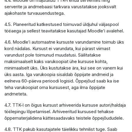
4.4. Moodle on majutatud TTK-i enda serverites ning
serverite ja andmebaasi tarkvara varustatakse jooksvalt
ajakohaste turvauuendustega.
4.5. Planeeritud katkestused toimuvad üldjuhul väljaspool
tööaega ja sellest teavitatakse kasutajad Moodle’i avalehel.
4.6. Moodle’i automaatne kursuste varundamine toimub üks
kord nädalas. Kursust ei varundata, kui pärast viimast
varundust pole toimunud muudatusi. Säilitatakse
maksimaalselt kaks varukoopiat ühe kursuse kohta,
minimaalselt üks. Üks kustutakse ära, kui see on vanem kui
üks aasta. Iga varukoopia sisaldab õppijate andmeid ja
eelneva 60-päeva perioodi logisid. Õppejõud saab ka ise
teha varukoopiat oma kursusest, aga ilma õppijate
andmeteta.
4.7. TTK-l on õigus kursust arhiveerida kursuse autori/haldaja
töölepingu lõpetamisel. Arhiveeritud kursused tehakse
õppematerjalidena kättesaadavaks teistele õppejõududele.
4.8. TTK pakub kasutajatele täielikku tehnilist tuge. Saab