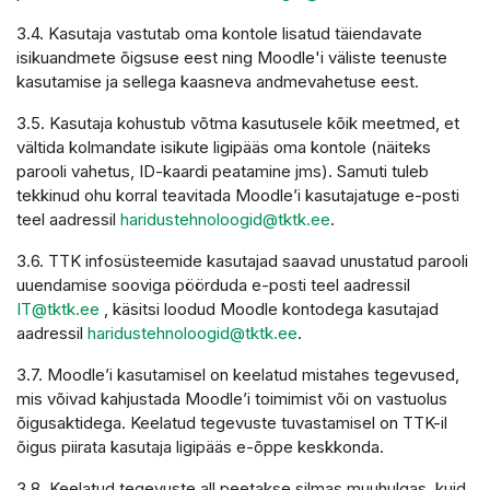
3.4. Kasutaja vastutab oma kontole lisatud täiendavate
isikuandmete õigsuse eest ning Moodle'i väliste teenuste
kasutamise ja sellega kaasneva andmevahetuse eest.
3.5. Kasutaja kohustub võtma kasutusele kõik meetmed, et
vältida kolmandate isikute ligipääs oma kontole (näiteks
parooli vahetus, ID-kaardi peatamine jms). Samuti tuleb
tekkinud ohu korral teavitada Moodle’i kasutajatuge e-posti
teel aadressil
haridustehnoloogid@tktk.ee
.
3.6. TTK infosüsteemide kasutajad saavad unustatud parooli
uuendamise sooviga pöörduda e-posti teel aadressil
IT@tktk.ee
, käsitsi loodud Moodle kontodega kasutajad
aadressil
haridustehnoloogid@tktk.ee
.
3.7. Moodle’i kasutamisel on keelatud mistahes tegevused,
mis võivad kahjustada Moodle’i toimimist või on vastuolus
õigusaktidega. Keelatud tegevuste tuvastamisel on TTK-il
õigus piirata kasutaja ligipääs e-õppe keskkonda.
3.8. Keelatud tegevuste all peetakse silmas muuhulgas, kuid