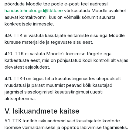
pöörduda Moodle toe poole e-posti teel aadressil
haridustehnoloogid@tktk.ee
või kasutada Moodle avalehel
asuvat kontaktvormi, kus on võimalik sõnumit suunata
konkreetsele inimesele.
4.9. TTK ei vastuta kasutajate esitamiste sisu ega Moodle
kursuse materjalide ja tegevuste sisu eest.
4.10. TTK ei vastuta Moodle’i toimimise tõrgete ega
katkestuste eest, mis on põhjustatud kooli kontrolli alt väljas
olevatest asjaoludest.
4.11. TTK-l on õigus teha kasutustingimustes ühepoolselt
muudatusi ja pärast muutmist peavad kõik kasutajad
järgmisel sisselogimisel kasutustingimusi uuesti
aktsepteerima.
V. Isikuandmete kaitse
5.1. TTK töötleb isikuandmeid vaid kasutajatele kontode
loomise võimaldamiseks ja õppetöö läbiviimise tagamiseks.