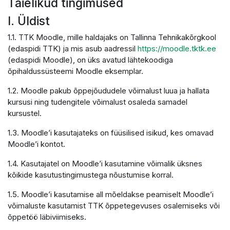
Täielikud tingimused
I. Üldist
1.1. TTK Moodle, mille haldajaks on Tallinna Tehnikakõrgkool
(edaspidi TTK) ja mis asub aadressil
https://moodle.tktk.ee
(edaspidi Moodle), on üks avatud lähtekoodiga
õpihaldussüsteemi Moodle eksemplar.
1.2. Moodle pakub õppejõududele võimalust luua ja hallata
kursusi ning tudengitele võimalust osaleda samadel
kursustel.
1.3. Moodle’i kasutajateks on füüsilised isikud, kes omavad
Moodle’i kontot.
1.4. Kasutajatel on Moodle’i kasutamine võimalik üksnes
kõikide kasutustingimustega nõustumise korral.
1.5. Moodle’i kasutamise all mõeldakse peamiselt Moodle’i
võimaluste kasutamist TTK õppetegevuses osalemiseks või
õppetöö läbiviimiseks.