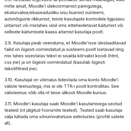
mitte ainult, Moodle’i ülekoormamist päringutega,
ebaturvalise/ebaseadusliku sisu lisamist süsteemi,
autoriõiguste rikkumist, teiste kasutajate kontodele ligipääsu
üritamist või mistahes viisil vms etteheidetavat käitumist või
sellisele käitumisele kaasa aitamist kasutaja poolt.
3.9. Kasutaja peab veenduma, et Moodle'isse üleslaaditavad
failid on õigesti vormindatud ja süsteemi poolt loetavad ning
mis tahes sisestatav tekst ei sisalda kõrvalist koodi (html,
css jne) ja on õigesti vormindatud (kasutab õigesti
tekstifiltreid jne).
3.10. Kasutajal on võimalus liidestada oma konto Moodle’i
väliste teenustega, mis ei ole TTK-i poolt kontrollitav. See
välisteenus võib olla nt teise ülikooli Moodle kursus.
3.11. Moodle’i kasutaja saab Moodle’i kasutamisega seotud
teateid (nt jälgitud foorumite teated). Teated saab kasutaja
välja lülitada oma sõnumivahetuse eelistustes (profiili sätete
all).