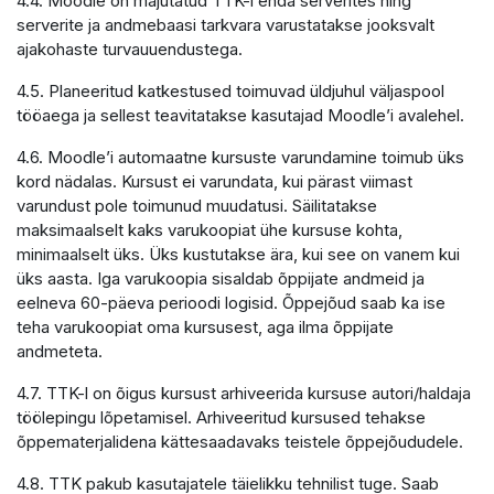
4.4. Moodle on majutatud TTK-i enda serverites ning
serverite ja andmebaasi tarkvara varustatakse jooksvalt
ajakohaste turvauuendustega.
4.5. Planeeritud katkestused toimuvad üldjuhul väljaspool
tööaega ja sellest teavitatakse kasutajad Moodle’i avalehel.
4.6. Moodle’i automaatne kursuste varundamine toimub üks
kord nädalas. Kursust ei varundata, kui pärast viimast
varundust pole toimunud muudatusi. Säilitatakse
maksimaalselt kaks varukoopiat ühe kursuse kohta,
minimaalselt üks. Üks kustutakse ära, kui see on vanem kui
üks aasta. Iga varukoopia sisaldab õppijate andmeid ja
eelneva 60-päeva perioodi logisid. Õppejõud saab ka ise
teha varukoopiat oma kursusest, aga ilma õppijate
andmeteta.
4.7. TTK-l on õigus kursust arhiveerida kursuse autori/haldaja
töölepingu lõpetamisel. Arhiveeritud kursused tehakse
õppematerjalidena kättesaadavaks teistele õppejõududele.
4.8. TTK pakub kasutajatele täielikku tehnilist tuge. Saab