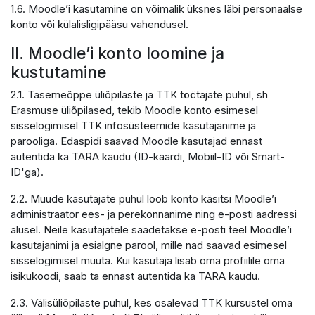
1.6. Moodle’i kasutamine on võimalik üksnes läbi personaalse
konto või külalisligipääsu vahendusel.
II. Moodle’i konto loomine ja
kustutamine
2.1. Tasemeõppe üliõpilaste ja TTK töötajate puhul, sh
Erasmuse üliõpilased, tekib Moodle konto esimesel
sisselogimisel TTK infosüsteemide kasutajanime ja
parooliga. Edaspidi saavad Moodle kasutajad ennast
autentida ka TARA kaudu (ID-kaardi, Mobiil-ID või Smart-
ID'ga).
2.2. Muude kasutajate puhul loob konto käsitsi Moodle’i
administraator ees- ja perekonnanime ning e-posti aadressi
alusel. Neile kasutajatele saadetakse e-posti teel Moodle’i
kasutajanimi ja esialgne parool, mille nad saavad esimesel
sisselogimisel muuta. Kui kasutaja lisab oma profiilile oma
isikukoodi, saab ta ennast autentida ka TARA kaudu.
2.3. Välisüliõpilaste puhul, kes osalevad TTK kursustel oma