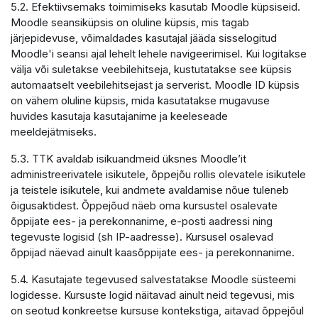
5.2. Efektiivsemaks toimimiseks kasutab Moodle küpsiseid.
Moodle seansiküpsis on oluline küpsis, mis tagab
järjepidevuse, võimaldades kasutajal jääda sisselogitud
Moodle'i seansi ajal lehelt lehele navigeerimisel. Kui logitakse
välja või suletakse veebilehitseja, kustutatakse see küpsis
automaatselt veebilehitsejast ja serverist. Moodle ID küpsis
on vähem oluline küpsis, mida kasutatakse mugavuse
huvides kasutaja kasutajanime ja keeleseade
meeldejätmiseks.
5.3. TTK avaldab isikuandmeid üksnes Moodle’it
administreerivatele isikutele, õppejõu rollis olevatele isikutele
ja teistele isikutele, kui andmete avaldamise nõue tuleneb
õigusaktidest. Õppejõud näeb oma kursustel osalevate
õppijate ees- ja perekonnanime, e-posti aadressi ning
tegevuste logisid (sh IP-aadresse). Kursusel osalevad
õppijad näevad ainult kaasõppijate ees- ja perekonnanime.
5.4. Kasutajate tegevused salvestatakse Moodle süsteemi
logidesse. Kursuste logid näitavad ainult neid tegevusi, mis
on seotud konkreetse kursuse kontekstiga, aitavad õppejõul