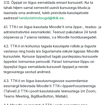
3.12. Õppijal on õigus eemaldada ennast kursuselt. Kui ta
tahab hiljem samal semestril uuesti kursusega liituda ja
taastada oma andmeid, tuleb pöörduda kasutajatoele
aadressil
haridustehnoloogid@tktk.ee
.
4.1. TTK-l on õigus kasutada Moodle’it oma õppe-, teadus- ja
administratiivtöö eesmärkidel. Teenust pakutakse 24 tundi
ööpäevas ja 7 päeva nädalas, v.a Moodle hooldusaegadel.
4.2. TTK-il on kohustus tagada kasutajate rollide ja õiguste
vastavus ning hoida ära õigustamata isikute ligipääs Moodle
kursustele. Kursuse õppejõud tagab juurdepääsu kursusele
õppetöö toimumise perioodil. Pärast toimumise lõppu on
õppejõul õigus eemaldada kursuselt õppijad ja nende
tegevustega seotud andmed.
4.3. TTK-il on õigus kasutusmugavuse suurendamise
eesmärgil liidestada Moodle’it TTK-i õppeinfosüsteemiga
(Tahvel) jt TTK-i poolt kasutatavate teenustega (nt Zoom,
Teams Meeting, BigBlueButton, Matlab).