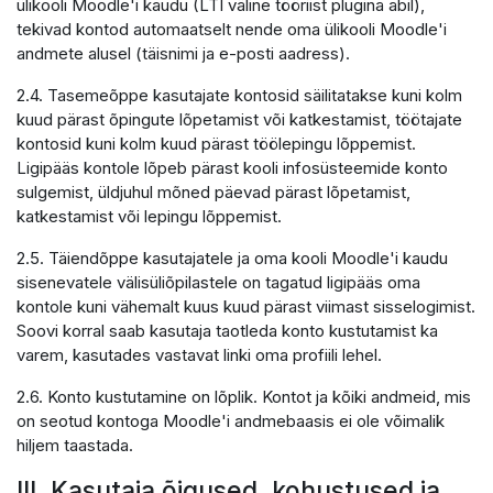
ülikooli Moodle'i kaudu (LTI väline tööriist plugina abil),
tekivad kontod automaatselt nende oma ülikooli Moodle'i
andmete alusel (täisnimi ja e-posti aadress).
2.4. Tasemeõppe kasutajate kontosid säilitatakse kuni kolm
kuud pärast õpingute lõpetamist või katkestamist, töötajate
kontosid kuni kolm kuud pärast töölepingu lõppemist.
Ligipääs kontole lõpeb pärast kooli infosüsteemide konto
sulgemist, üldjuhul mõned päevad pärast lõpetamist,
katkestamist või lepingu lõppemist.
2.5. Täiendõppe kasutajatele ja oma kooli Moodle'i kaudu
sisenevatele välisüliõpilastele on tagatud ligipääs oma
kontole kuni vähemalt kuus kuud pärast viimast sisselogimist.
Soovi korral saab kasutaja taotleda konto kustutamist ka
varem, kasutades vastavat linki oma profiili lehel.
2.6. Konto kustutamine on lõplik. Kontot ja kõiki andmeid, mis
on seotud kontoga Moodle'i andmebaasis ei ole võimalik
hiljem taastada.
III. Kasutaja õigused, kohustused ja