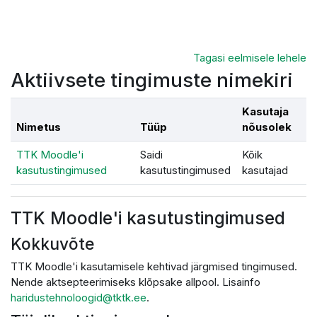
Jäta vahele peasisuni
Tagasi eelmisele lehele
Aktiivsete tingimuste nimekiri
Kasutaja
Nimetus
Tüüp
nõusolek
TTK Moodle'i
Saidi
Kõik
kasutustingimused
kasutustingimused
kasutajad
TTK Moodle'i kasutustingimused
Kokkuvõte
TTK Moodle'i kasutamisele kehtivad järgmised tingimused.
Nende aktsepteerimiseks klõpsake allpool. Lisainfo
haridustehnoloogid@tktk.ee
.