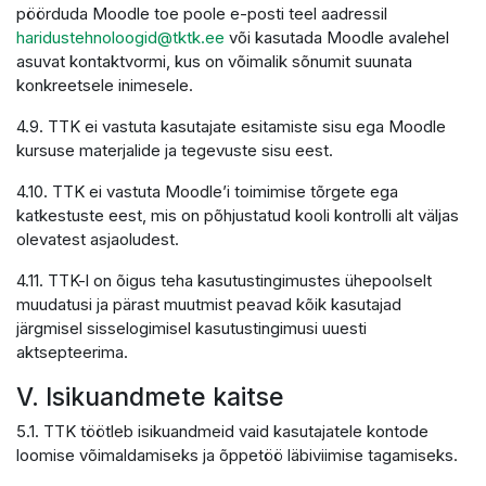
pöörduda Moodle toe poole e-posti teel aadressil
haridustehnoloogid@tktk.ee
või kasutada Moodle avalehel
asuvat kontaktvormi, kus on võimalik sõnumit suunata
konkreetsele inimesele.
4.9. TTK ei vastuta kasutajate esitamiste sisu ega Moodle
kursuse materjalide ja tegevuste sisu eest.
4.10. TTK ei vastuta Moodle’i toimimise tõrgete ega
katkestuste eest, mis on põhjustatud kooli kontrolli alt väljas
olevatest asjaoludest.
4.11. TTK-l on õigus teha kasutustingimustes ühepoolselt
muudatusi ja pärast muutmist peavad kõik kasutajad
järgmisel sisselogimisel kasutustingimusi uuesti
aktsepteerima.
V. Isikuandmete kaitse
5.1. TTK töötleb isikuandmeid vaid kasutajatele kontode
loomise võimaldamiseks ja õppetöö läbiviimise tagamiseks.