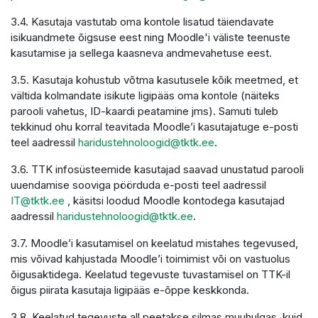
3.4. Kasutaja vastutab oma kontole lisatud täiendavate
isikuandmete õigsuse eest ning Moodle'i väliste teenuste
kasutamise ja sellega kaasneva andmevahetuse eest.
3.5. Kasutaja kohustub võtma kasutusele kõik meetmed, et
vältida kolmandate isikute ligipääs oma kontole (näiteks
parooli vahetus, ID-kaardi peatamine jms). Samuti tuleb
tekkinud ohu korral teavitada Moodle’i kasutajatuge e-posti
teel aadressil
haridustehnoloogid@tktk.ee
.
3.6. TTK infosüsteemide kasutajad saavad unustatud parooli
uuendamise sooviga pöörduda e-posti teel aadressil
IT@tktk.ee
, käsitsi loodud Moodle kontodega kasutajad
aadressil
haridustehnoloogid@tktk.ee
.
3.7. Moodle’i kasutamisel on keelatud mistahes tegevused,
mis võivad kahjustada Moodle’i toimimist või on vastuolus
õigusaktidega. Keelatud tegevuste tuvastamisel on TTK-il
õigus piirata kasutaja ligipääs e-õppe keskkonda.
3.8. Keelatud tegevuste all peetakse silmas muuhulgas, kuid