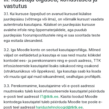
vastutus
3.1. Kui kursuse õppejõud on avanud kursusel külalise
juurdepääsu (võtmega või ilma), on võimalik kursust vaadata
autentimata kasutajana. Külalisel on juurdepääs kursuse
avalehe infole ning õppematerjalidele, aga puudub
juurdepääs foorumipostitustele ning ei saa sooritada teste
ega esitada ülesandeid.
3.2. Iga Moodle konto on seotud kasutajaprofiiliga. Mõned
väljad on eeltäidetud ja kasutaja ei saa neid muuta: kõikidel
kontodel ees- ja perekonnanimi ning e-posti aadress, TTK
infosüsteemide kasutajatel lisaks isikukood ning osakond
(struktuuriüksus või õppekava). Iga kasutaja saab ka lisada
või muuta igal ajal muid isikuandmeid, sealhulgas profiilipilti.
3.3. Perekonnanime, kasutajanime või e-posti aadressi
muutmiseks tuleb kooli infosüsteemide kasutajatel pöörduda
e-posti teel aadressil
IT@tktk.ee
. Käsitsi loodud Moodle
kontodega kasutajatel tuleb pöörduda Moodle toe poole e-
posti teel aadressil
haridustehnoloogid@tktk.ee
.