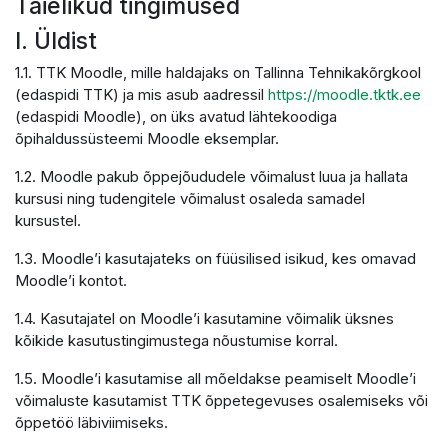
Täielikud tingimused
I. Üldist
1.1. TTK Moodle, mille haldajaks on Tallinna Tehnikakõrgkool
(edaspidi TTK) ja mis asub aadressil
https://moodle.tktk.ee
(edaspidi Moodle), on üks avatud lähtekoodiga
õpihaldussüsteemi Moodle eksemplar.
1.2. Moodle pakub õppejõududele võimalust luua ja hallata
kursusi ning tudengitele võimalust osaleda samadel
kursustel.
1.3. Moodle’i kasutajateks on füüsilised isikud, kes omavad
Moodle’i kontot.
1.4. Kasutajatel on Moodle’i kasutamine võimalik üksnes
kõikide kasutustingimustega nõustumise korral.
1.5. Moodle’i kasutamise all mõeldakse peamiselt Moodle’i
võimaluste kasutamist TTK õppetegevuses osalemiseks või
õppetöö läbiviimiseks.