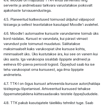
4.4. Moodle on majutatud TTK-i enda serverites ning
serverite ja andmebaasi tarkvara varustatakse jooksvalt
ajakohaste turvauuendustega.
4.5. Planeeritud katkestused toimuvad üldjuhul väljaspool
tööaega ja sellest teavitatakse kasutajad Moodle’i avalehel.
4.6. Moodle’i automaatne kursuste varundamine toimub üks
kord nädalas. Kursust ei varundata, kui pärast viimast
varundust pole toimunud muudatusi. Säilitatakse
maksimaalselt kaks varukoopiat ühe kursuse kohta,
minimaalselt üks. Üks kustutakse ära, kui see on vanem kui
üks aasta. Iga varukoopia sisaldab õppijate andmeid ja
eelneva 60-päeva perioodi logisid. Õppejõud saab ka ise
teha varukoopiat oma kursusest, aga ilma õppijate
andmeteta.
4.7. TTK-l on õigus kursust arhiveerida kursuse autori/haldaja
töölepingu lõpetamisel. Arhiveeritud kursused tehakse
õppematerjalidena kättesaadavaks teistele õppejõududele.
4.8. TTK pakub kasutajatele täielikku tehnilist tuge. Saab