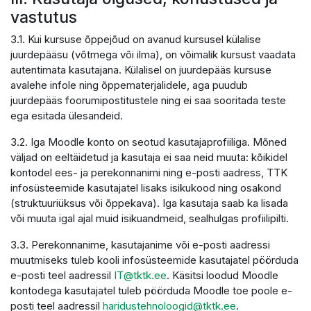
vastutus
3.1. Kui kursuse õppejõud on avanud kursusel külalise
juurdepääsu (võtmega või ilma), on võimalik kursust vaadata
autentimata kasutajana. Külalisel on juurdepääs kursuse
avalehe infole ning õppematerjalidele, aga puudub
juurdepääs foorumipostitustele ning ei saa sooritada teste
ega esitada ülesandeid.
3.2. Iga Moodle konto on seotud kasutajaprofiiliga. Mõned
väljad on eeltäidetud ja kasutaja ei saa neid muuta: kõikidel
kontodel ees- ja perekonnanimi ning e-posti aadress, TTK
infosüsteemide kasutajatel lisaks isikukood ning osakond
(struktuuriüksus või õppekava). Iga kasutaja saab ka lisada
või muuta igal ajal muid isikuandmeid, sealhulgas profiilipilti.
3.3. Perekonnanime, kasutajanime või e-posti aadressi
muutmiseks tuleb kooli infosüsteemide kasutajatel pöörduda
e-posti teel aadressil
IT@tktk.ee
. Käsitsi loodud Moodle
kontodega kasutajatel tuleb pöörduda Moodle toe poole e-
posti teel aadressil
haridustehnoloogid@tktk.ee
.