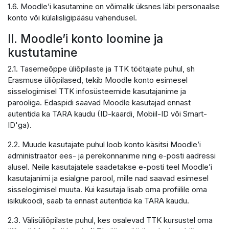
1.6. Moodle’i kasutamine on võimalik üksnes läbi personaalse
konto või külalisligipääsu vahendusel.
II. Moodle’i konto loomine ja
kustutamine
2.1. Tasemeõppe üliõpilaste ja TTK töötajate puhul, sh
Erasmuse üliõpilased, tekib Moodle konto esimesel
sisselogimisel TTK infosüsteemide kasutajanime ja
parooliga. Edaspidi saavad Moodle kasutajad ennast
autentida ka TARA kaudu (ID-kaardi, Mobiil-ID või Smart-
ID'ga).
2.2. Muude kasutajate puhul loob konto käsitsi Moodle’i
administraator ees- ja perekonnanime ning e-posti aadressi
alusel. Neile kasutajatele saadetakse e-posti teel Moodle’i
kasutajanimi ja esialgne parool, mille nad saavad esimesel
sisselogimisel muuta. Kui kasutaja lisab oma profiilile oma
isikukoodi, saab ta ennast autentida ka TARA kaudu.
2.3. Välisüliõpilaste puhul, kes osalevad TTK kursustel oma