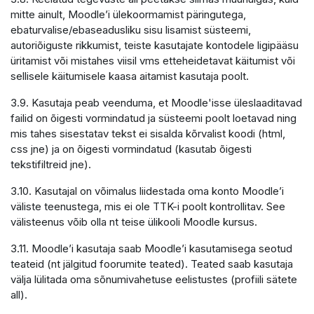
mitte ainult, Moodle’i ülekoormamist päringutega,
ebaturvalise/ebaseadusliku sisu lisamist süsteemi,
autoriõiguste rikkumist, teiste kasutajate kontodele ligipääsu
üritamist või mistahes viisil vms etteheidetavat käitumist või
sellisele käitumisele kaasa aitamist kasutaja poolt.
3.9. Kasutaja peab veenduma, et Moodle'isse üleslaaditavad
failid on õigesti vormindatud ja süsteemi poolt loetavad ning
mis tahes sisestatav tekst ei sisalda kõrvalist koodi (html,
css jne) ja on õigesti vormindatud (kasutab õigesti
tekstifiltreid jne).
3.10. Kasutajal on võimalus liidestada oma konto Moodle’i
väliste teenustega, mis ei ole TTK-i poolt kontrollitav. See
välisteenus võib olla nt teise ülikooli Moodle kursus.
3.11. Moodle’i kasutaja saab Moodle’i kasutamisega seotud
teateid (nt jälgitud foorumite teated). Teated saab kasutaja
välja lülitada oma sõnumivahetuse eelistustes (profiili sätete
all).