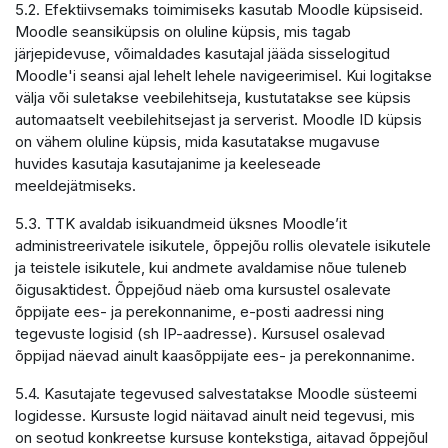
5.2. Efektiivsemaks toimimiseks kasutab Moodle küpsiseid.
Moodle seansiküpsis on oluline küpsis, mis tagab
järjepidevuse, võimaldades kasutajal jääda sisselogitud
Moodle'i seansi ajal lehelt lehele navigeerimisel. Kui logitakse
välja või suletakse veebilehitseja, kustutatakse see küpsis
automaatselt veebilehitsejast ja serverist. Moodle ID küpsis
on vähem oluline küpsis, mida kasutatakse mugavuse
huvides kasutaja kasutajanime ja keeleseade
meeldejätmiseks.
5.3. TTK avaldab isikuandmeid üksnes Moodle’it
administreerivatele isikutele, õppejõu rollis olevatele isikutele
ja teistele isikutele, kui andmete avaldamise nõue tuleneb
õigusaktidest. Õppejõud näeb oma kursustel osalevate
õppijate ees- ja perekonnanime, e-posti aadressi ning
tegevuste logisid (sh IP-aadresse). Kursusel osalevad
õppijad näevad ainult kaasõppijate ees- ja perekonnanime.
5.4. Kasutajate tegevused salvestatakse Moodle süsteemi
logidesse. Kursuste logid näitavad ainult neid tegevusi, mis
on seotud konkreetse kursuse kontekstiga, aitavad õppejõul