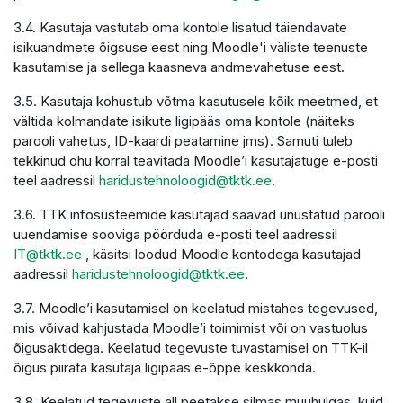
3.4. Kasutaja vastutab oma kontole lisatud täiendavate
isikuandmete õigsuse eest ning Moodle'i väliste teenuste
kasutamise ja sellega kaasneva andmevahetuse eest.
3.5. Kasutaja kohustub võtma kasutusele kõik meetmed, et
vältida kolmandate isikute ligipääs oma kontole (näiteks
parooli vahetus, ID-kaardi peatamine jms). Samuti tuleb
tekkinud ohu korral teavitada Moodle’i kasutajatuge e-posti
teel aadressil
haridustehnoloogid@tktk.ee
.
3.6. TTK infosüsteemide kasutajad saavad unustatud parooli
uuendamise sooviga pöörduda e-posti teel aadressil
IT@tktk.ee
, käsitsi loodud Moodle kontodega kasutajad
aadressil
haridustehnoloogid@tktk.ee
.
3.7. Moodle’i kasutamisel on keelatud mistahes tegevused,
mis võivad kahjustada Moodle’i toimimist või on vastuolus
õigusaktidega. Keelatud tegevuste tuvastamisel on TTK-il
õigus piirata kasutaja ligipääs e-õppe keskkonda.
3.8. Keelatud tegevuste all peetakse silmas muuhulgas, kuid