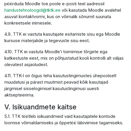
pöörduda Moodle toe poole e-posti teel aadressil
haridustehnoloogid@tktk.ee
või kasutada Moodle avalehel
asuvat kontaktvormi, kus on võimalik sõnumit suunata
konkreetsele inimesele.
4.9. TTK ei vastuta kasutajate esitamiste sisu ega Moodle
kursuse materjalide ja tegevuste sisu eest.
4.10. TTK ei vastuta Moodle’i toimimise tõrgete ega
katkestuste eest, mis on põhjustatud kooli kontrolli alt väljas
olevatest asjaoludest.
4.11. TTK-l on õigus teha kasutustingimustes ühepoolselt
muudatusi ja pärast muutmist peavad kõik kasutajad
järgmisel sisselogimisel kasutustingimusi uuesti
aktsepteerima.
V. Isikuandmete kaitse
5.1. TTK töötleb isikuandmeid vaid kasutajatele kontode
loomise võimaldamiseks ja õppetöö läbiviimise tagamiseks.