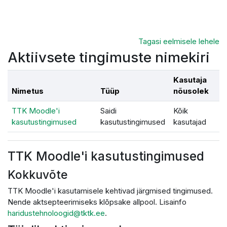
Jäta vahele peasisuni
Tagasi eelmisele lehele
Aktiivsete tingimuste nimekiri
Kasutaja
Nimetus
Tüüp
nõusolek
TTK Moodle'i
Saidi
Kõik
kasutustingimused
kasutustingimused
kasutajad
TTK Moodle'i kasutustingimused
Kokkuvõte
TTK Moodle'i kasutamisele kehtivad järgmised tingimused.
Nende aktsepteerimiseks klõpsake allpool. Lisainfo
haridustehnoloogid@tktk.ee
.