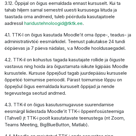
3.12. Õppijal on õigus eemaldada ennast kursuselt. Kui ta
tahab hiljem samal semestril uuesti kursusega liituda ja
taastada oma andmeid, tuleb pöörduda kasutajatoele
aadressil
haridustehnoloogid@tktk.ee
.
4.1. TTK-l on õigus kasutada Moodle’it oma õppe-, teadus- ja
administratiivtöö eesmärkidel. Teenust pakutakse 24 tundi
ööpäevas ja 7 päeva nädalas, v.a Moodle hooldusaegadel.
4.2. TTK-il on kohustus tagada kasutajate rollide ja õiguste
vastavus ning hoida ära õigustamata isikute ligipääs Moodle
kursustele. Kursuse õppejõud tagab juurdepääsu kursusele
õppetöö toimumise perioodil. Pärast toimumise lõppu on
õppejõul õigus eemaldada kursuselt õppijad ja nende
tegevustega seotud andmed.
4.3. TTK-il on õigus kasutusmugavuse suurendamise
eesmärgil liidestada Moodle’it TTK-i õppeinfosüsteemiga
(Tahvel) jt TTK-i poolt kasutatavate teenustega (nt Zoom,
Teams Meeting, BigBlueButton, Matlab).