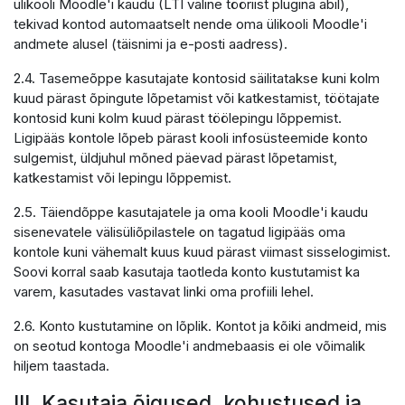
ülikooli Moodle'i kaudu (LTI väline tööriist plugina abil),
tekivad kontod automaatselt nende oma ülikooli Moodle'i
andmete alusel (täisnimi ja e-posti aadress).
2.4. Tasemeõppe kasutajate kontosid säilitatakse kuni kolm
kuud pärast õpingute lõpetamist või katkestamist, töötajate
kontosid kuni kolm kuud pärast töölepingu lõppemist.
Ligipääs kontole lõpeb pärast kooli infosüsteemide konto
sulgemist, üldjuhul mõned päevad pärast lõpetamist,
katkestamist või lepingu lõppemist.
2.5. Täiendõppe kasutajatele ja oma kooli Moodle'i kaudu
sisenevatele välisüliõpilastele on tagatud ligipääs oma
kontole kuni vähemalt kuus kuud pärast viimast sisselogimist.
Soovi korral saab kasutaja taotleda konto kustutamist ka
varem, kasutades vastavat linki oma profiili lehel.
2.6. Konto kustutamine on lõplik. Kontot ja kõiki andmeid, mis
on seotud kontoga Moodle'i andmebaasis ei ole võimalik
hiljem taastada.
III. Kasutaja õigused, kohustused ja