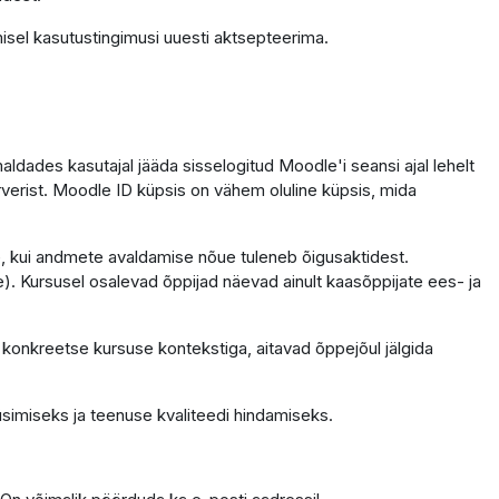
isel kasutustingimusi uuesti aktsepteerima.
dades kasutajal jääda sisselogitud Moodle'i seansi ajal lehelt
erverist. Moodle ID küpsis on vähem oluline küpsis, mida
ele, kui andmete avaldamise nõue tuleneb õigusaktidest.
. Kursusel osalevad õppijad näevad ainult kaasõppijate ees- ja
 konkreetse kursuse kontekstiga, aitavad õppejõul jälgida
simiseks ja teenuse kvaliteedi hindamiseks.