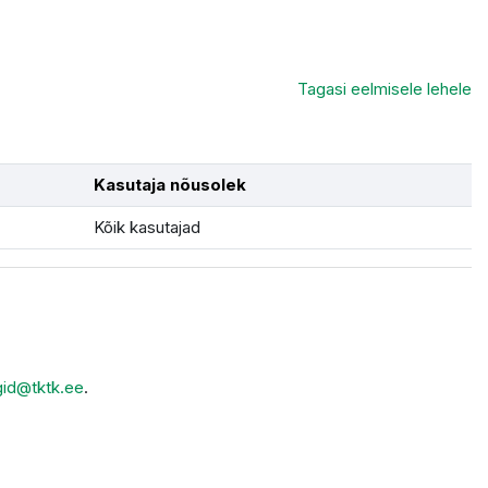
Tagasi eelmisele lehele
Kasutaja nõusolek
Kõik kasutajad
gid@tktk.ee
.