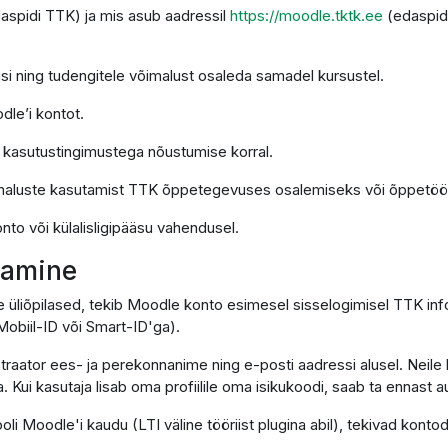
daspidi TTK) ja mis asub aadressil
https://moodle.tktk.ee
(edaspid
si ning tudengitele võimalust osaleda samadel kursustel.
dle’i kontot.
e kasutustingimustega nõustumise korral.
imaluste kasutamist TTK õppetegevuses osalemiseks või õppetöö 
nto või külalisligipääsu vahendusel.
utamine
e üliõpilased, tekib Moodle konto esimesel sisselogimisel TTK in
obiil-ID või Smart-ID'ga).
traator ees- ja perekonnanime ning e-posti aadressi alusel. Neile 
. Kui kasutaja lisab oma profiilile oma isikukoodi, saab ta ennast
ooli Moodle'i kaudu (LTI väline tööriist plugina abil), tekivad ko