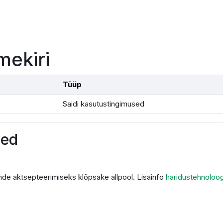
mekiri
Tüüp
Saidi kasutustingimused
sed
de aktsepteerimiseks klõpsake allpool. Lisainfo
haridustehnoloo