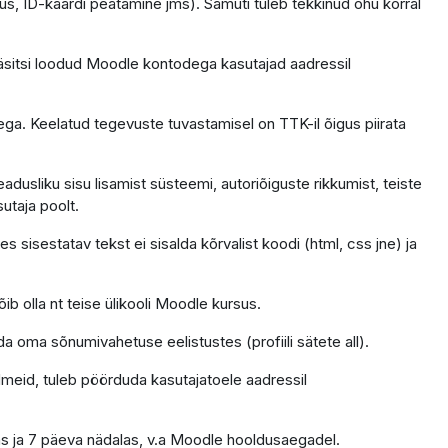
us, ID-kaardi peatamine jms). Samuti tuleb tekkinud ohu korral
äsitsi loodud Moodle kontodega kasutajad aadressil
ga. Keelatud tegevuste tuvastamisel on TTK-il õigus piirata
dusliku sisu lisamist süsteemi, autoriõiguste rikkumist, teiste
sutaja poolt.
 sisestatav tekst ei sisalda kõrvalist koodi (html, css jne) ja
ib olla nt teise ülikooli Moodle kursus.
da oma sõnumivahetuse eelistustes (profiili sätete all).
ndmeid, tuleb pöörduda kasutajatoele aadressil
as ja 7 päeva nädalas, v.a Moodle hooldusaegadel.