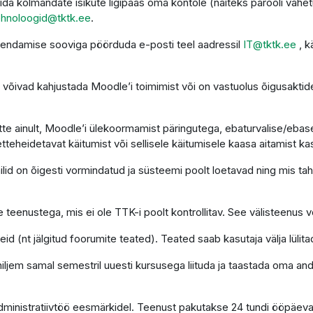
da kolmandate isikute ligipääs oma kontole (näiteks parooli vahet
ehnoloogid@tktk.ee
.
uendamise sooviga pöörduda e-posti teel aadressil
IT@tktk.ee
, k
võivad kahjustada Moodle’i toimimist või on vastuolus õigusaktide
te ainult, Moodle’i ülekoormamist päringutega, ebaturvalise/ebasea
etteheidetavat käitumist või sellisele käitumisele kaasa aitamist ka
d on õigesti vormindatud ja süsteemi poolt loetavad ning mis tahes
 teenustega, mis ei ole TTK-i poolt kontrollitav. See välisteenus võ
d (nt jälgitud foorumite teated). Teated saab kasutaja välja lülita
 hiljem samal semestril uuesti kursusega liituda ja taastada oma a
administratiivtöö eesmärkidel. Teenust pakutakse 24 tundi ööpäev