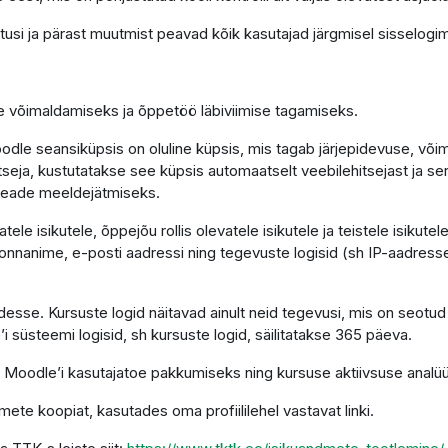
tusi ja pärast muutmist peavad kõik kasutajad järgmisel sisselogim
se võimaldamiseks ja õppetöö läbiviimise tagamiseks.
le seansiküpsis on oluline küpsis, mis tagab järjepidevuse, võimal
hitseja, kustutatakse see küpsis automaatselt veebilehitsejast ja s
seade meeldejätmiseks.
le isikutele, õppejõu rollis olevatele isikutele ja teistele isikut
nnanime, e-posti aadressi ning tegevuste logisid (sh IP-aadresse)
sse. Kursuste logid näitavad ainult neid tegevusi, mis on seotud
’i süsteemi logisid, sh kursuste logid, säilitatakse 365 päeva.
 Moodle’i kasutajatoe pakkumiseks ning kursuse aktiivsuse analüü
mete koopiat, kasutades oma profiililehel vastavat linki.