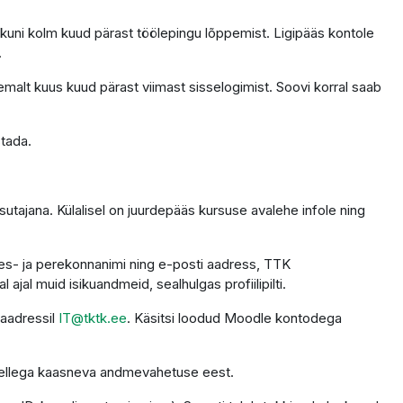
 kuni kolm kuud pärast töölepingu lõppemist. Ligipääs kontole
.
emalt kuus kuud pärast viimast sisselogimist. Soovi korral saab
stada.
utajana. Külalisel on juurdepääs kursuse avalehe infole ning
 ees- ja perekonnanimi ning e-posti aadress, TTK
ajal muid isikuandmeid, sealhulgas profiilipilti.
 aadressil
IT@tktk.ee
. Käsitsi loodud Moodle kontodega
 sellega kaasneva andmevahetuse eest.