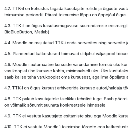
4.2. TTK-il on kohustus tagada kasutajate rollide ja õiguste v
toimumise perioodil. Pärast toimumise lõppu on õppejõul õigu
4.3. TTK-il on õigus kasutusmugavuse suurendamise eesmärgil 
BigBlueButton, Matlab).
4.4. Moodle on majutatud TTK-i enda serverites ning serverite
4.5. Planeeritud katkestused toimuvad üldjuhul väljaspool tööaeg
4.6. Moodle’i automaatne kursuste varundamine toimub üks kord 
varukoopiat ühe kursuse kohta, minimaalselt üks. Üks kustutaks
saab ka ise teha varukoopiat oma kursusest, aga ilma õppijate
4.7. TTK-l on õigus kursust arhiveerida kursuse autori/haldaja
4.8. TTK pakub kasutajatele täielikku tehnilist tuge. Saab pöör
on võimalik sõnumit suunata konkreetsele inimesele.
4.9. TTK ei vastuta kasutajate esitamiste sisu ega Moodle kursu
4.10. TTK ei vastuta Moodle’i toimimise tõrgete ega katkestuste e