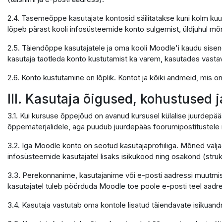
2.4. Tasemeõppe kasutajate kontosid säilitatakse kuni kolm kuu
lõpeb pärast kooli infosüsteemide konto sulgemist, üldjuhul mõ
2.5. Täiendõppe kasutajatele ja oma kooli Moodle'i kaudu sisene
kasutaja taotleda konto kustutamist ka varem, kasutades vastavat 
2.6. Konto kustutamine on lõplik. Kontot ja kõiki andmeid, mis 
III. Kasutaja õigused, kohustused 
3.1. Kui kursuse õppejõud on avanud kursusel külalise juurdepää
õppematerjalidele, aga puudub juurdepääs foorumipostitustele n
3.2. Iga Moodle konto on seotud kasutajaprofiiliga. Mõned välja
infosüsteemide kasutajatel lisaks isikukood ning osakond (struktu
3.3. Perekonnanime, kasutajanime või e-posti aadressi muutmis
kasutajatel tuleb pöörduda Moodle toe poole e-posti teel aadr
3.4. Kasutaja vastutab oma kontole lisatud täiendavate isikua