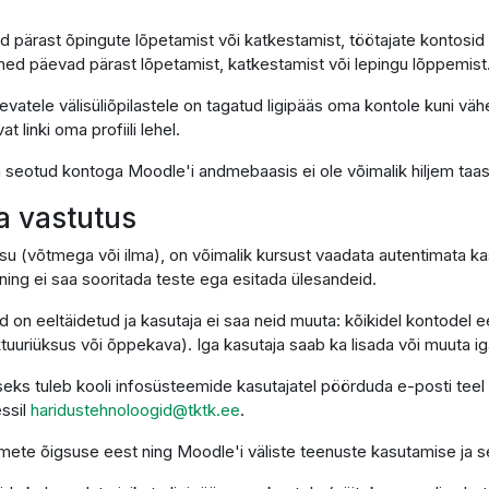
d pärast õpingute lõpetamist või katkestamist, töötajate kontosid
ned päevad pärast lõpetamist, katkestamist või lepingu lõppemist
vatele välisüliõpilastele on tagatud ligipääs oma kontole kuni väh
linki oma profiili lehel.
on seotud kontoga Moodle'i andmebaasis ei ole võimalik hiljem taa
ja vastutus
su (võtmega või ilma), on võimalik kursust vaadata autentimata kas
ing ei saa sooritada teste ega esitada ülesandeid.
d on eeltäidetud ja kasutaja ei saa neid muuta: kõikidel kontodel
uriüksus või õppekava). Iga kasutaja saab ka lisada või muuta igal 
eks tuleb kooli infosüsteemide kasutajatel pöörduda e-posti teel
essil
haridustehnoloogid@tktk.ee
.
ndmete õigsuse eest ning Moodle'i väliste teenuste kasutamise ja