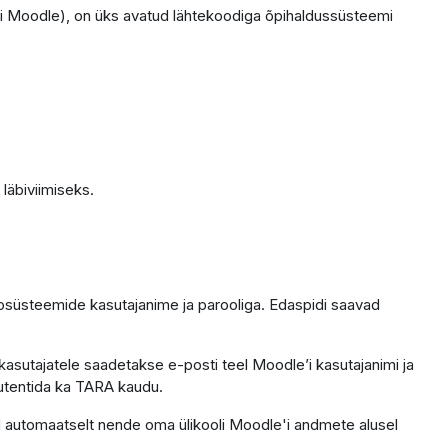
i Moodle), on üks avatud lähtekoodiga õpihaldussüsteemi
läbiviimiseks.
fosüsteemide kasutajanime ja parooliga. Edaspidi saavad
kasutajatele saadetakse e-posti teel Moodle’i kasutajanimi ja
 autentida ka TARA kaudu.
ntod automaatselt nende oma ülikooli Moodle'i andmete alusel