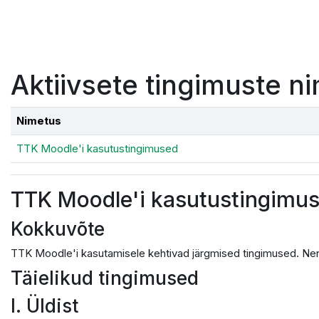
Jäta vahele peasisuni
Aktiivsete tingimuste ni
Nimetus
TTK Moodle'i kasutustingimused
TTK Moodle'i kasutustingimu
Kokkuvõte
TTK Moodle'i kasutamisele kehtivad järgmised tingimused. Nen
Täielikud tingimused
I. Üldist