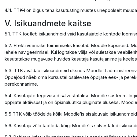
4.11. TTK-l on õigus teha kasutustingimustes ühepoolselt muuda
V. Isikuandmete kaitse
5.1. TTK töötleb isikuandmeid vaid kasutajatele kontode loomi
5.2. Efektiivsemaks toimimiseks kasutab Moodle küpsiseid. Mood
lehele navigeerimisel. Kui logitakse välja või suletakse veebile
kasutatakse mugavuse huvides kasutaja kasutajanime ja keele
5.3. TTK avaldab isikuandmeid üksnes Moodle’it administreerivate
Õppejõud näeb oma kursustel osalevate õppijate ees- ja pereko
perekonnanime.
5.4. Kasutajate tegevused salvestatakse Moodle süsteemi logide
oppijate aktiivsust ja on õpianalüütika pluginate aluseks. Moodle
5.5 TTK võib töödelda kõiki Moodle’is sisalduvaid isikuandmeid
5.6. Kasutaja võib taotleda kõigi Moodle'is salvestatud isikuand