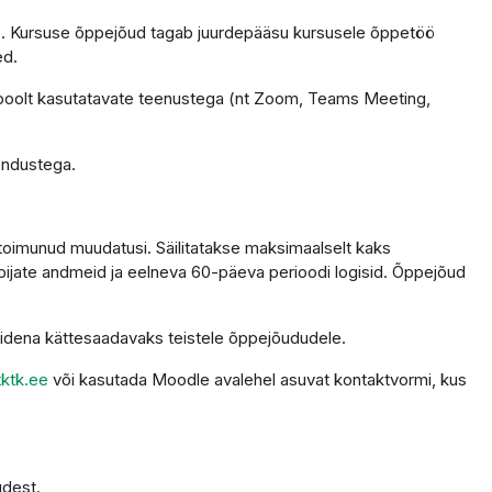
tele. Kursuse õppejõud tagab juurdepääsu kursusele õppetöö
ed.
 poolt kasutatavate teenustega (nt Zoom, Teams Meeting,
endustega.
 toimunud muudatusi. Säilitatakse maksimaalselt kaks
ppijate andmeid ja eelneva 60-päeva perioodi logisid. Õppejõud
alidena kättesaadavaks teistele õppejõududele.
ktk.ee
või kasutada Moodle avalehel asuvat kontaktvormi, kus
udest.