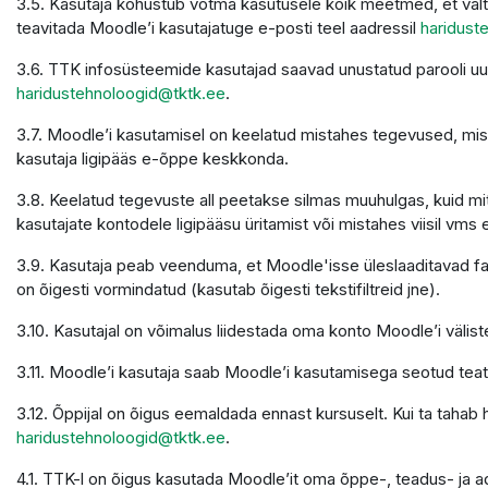
3.5. Kasutaja kohustub võtma kasutusele kõik meetmed, et välti
teavitada Moodle’i kasutajatuge e-posti teel aadressil
haridust
3.6. TTK infosüsteemide kasutajad saavad unustatud parooli u
haridustehnoloogid@tktk.ee
.
3.7. Moodle’i kasutamisel on keelatud mistahes tegevused, mis 
kasutaja ligipääs e-õppe keskkonda.
3.8. Keelatud tegevuste all peetakse silmas muuhulgas, kuid mit
kasutajate kontodele ligipääsu üritamist või mistahes viisil vms 
3.9. Kasutaja peab veenduma, et Moodle'isse üleslaaditavad faili
on õigesti vormindatud (kasutab õigesti tekstifiltreid jne).
3.10. Kasutajal on võimalus liidestada oma konto Moodle’i väliste
3.11. Moodle’i kasutaja saab Moodle’i kasutamisega seotud teatei
3.12. Õppijal on õigus eemaldada ennast kursuselt. Kui ta tahab
haridustehnoloogid@tktk.ee
.
4.1. TTK-l on õigus kasutada Moodle’it oma õppe-, teadus- ja 