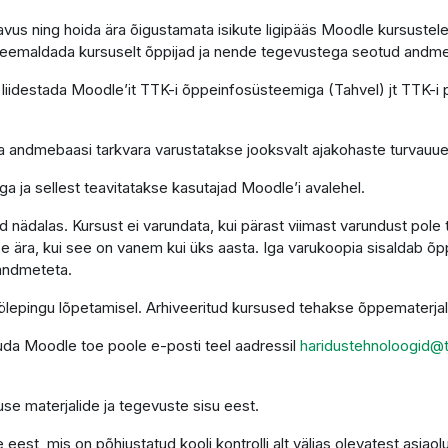
astavus ning hoida ära õigustamata isikute ligipääs Moodle kursus
s eemaldada kursuselt õppijad ja nende tegevustega seotud andm
liidestada Moodle’it TTK-i õppeinfosüsteemiga (Tahvel) jt TTK-i
 ja andmebaasi tarkvara varustatakse jooksvalt ajakohaste turvauu
a ja sellest teavitatakse kasutajad Moodle’i avalehel.
nädalas. Kursust ei varundata, kui pärast viimast varundust pole
e ära, kui see on vanem kui üks aasta. Iga varukoopia sisaldab õ
 andmeteta.
 töölepingu lõpetamisel. Arhiveeritud kursused tehakse õppematerj
duda Moodle toe poole e-posti teel aadressil
haridustehnoloogid@t
se materjalide ja tegevuste sisu eest.
est, mis on põhjustatud kooli kontrolli alt väljas olevatest asjaol