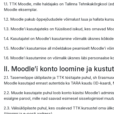
1.1. TTK Moodle, mille haldajaks on Tallinna Tehnikakõrgkool (e
Moodle eksemplar.
1.2. Moodle pakub õppejõududele võimalust luua ja hallata kursu
1.3. Moodle’i kasutajateks on füüsilised isikud, kes omavad Moo
1.4. Kasutajatel on Moodle’i kasutamine võimalik üksnes kõikid
1.5. Moodle’i kasutamise all mõeldakse peamiselt Moodle’i võ
1.6. Moodle’i kasutamine on võimalik üksnes läbi personaalse ko
II. Moodle’i konto loomine ja kust
2.1. Tasemeõppe üliõpilaste ja TTK töötajate puhul, sh Erasmus
Moodle kasutajad ennast autentida ka TARA kaudu (ID-kaardi, M
2.2. Muude kasutajate puhul loob konto käsitsi Moodle’i adminis
esialgne parool, mille nad saavad esimesel sisselogimisel muuta
2.3. Välisüliõpilaste puhul, kes osalevad TTK kursustel oma ülik
(täisnimi ja e-posti aadress).