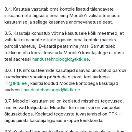
3.4. Kasutaja vastutab oma kontole lisatud täiendavate
isikuandmete õigsuse eest ning Moodle'i väliste teenuste
kasutamise ja sellega kaasneva andmevahetuse eest.
3.5. Kasutaja kohustub võtma kasutusele kõik meetmed, et
vältida kolmandate isikute ligipääs oma kontole (näiteks
parooli vahetus, ID-kaardi peatamine jms). Samuti tuleb
tekkinud ohu korral teavitada Moodle’i kasutajatuge e-posti
teel aadressil
haridustehnoloogid@tktk.ee
.
3.6. TTK infosüsteemide kasutajad saavad unustatud parooli
uuendamise sooviga pöörduda e-posti teel aadressil
IT@tktk.ee
, käsitsi loodud Moodle kontodega kasutajad
aadressil
haridustehnoloogid@tktk.ee
.
3.7. Moodle’i kasutamisel on keelatud mistahes tegevused,
mis võivad kahjustada Moodle’i toimimist või on vastuolus
õigusaktidega. Keelatud tegevuste tuvastamisel on TTK-il
õigus piirata kasutaja ligipääs e-õppe keskkonda.
3.8. Keelatud tegevuste all peetakse silmas muuhulgas, kuid