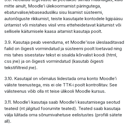
mitte ainult, Moodle’i ülekoormamist päringutega,
ebaturvalise/ebaseadusliku sisu lisamist süsteemi,
autoriõiguste rikkumist, teiste kasutajate kontodele ligipääsu
üritamist või mistahes viisil vms etteheidetavat käitumist või
sellisele käitumisele kaasa aitamist kasutaja poolt.
3.9. Kasutaja peab veenduma, et Moodle'isse üleslaaditavad
failid on õigesti vormindatud ja süsteemi poolt loetavad ning
mis tahes sisestatav tekst ei sisalda kõrvalist koodi (html,
css jne) ja on õigesti vormindatud (kasutab õigesti
tekstifiltreid jne).
3.10. Kasutajal on võimalus liidestada oma konto Moodle’i
väliste teenustega, mis ei ole TTK-i poolt kontrollitav. See
välisteenus võib olla nt teise ülikooli Moodle kursus.
3.11. Moodle’i kasutaja saab Moodle’i kasutamisega seotud
teateid (nt jälgitud foorumite teated). Teated saab kasutaja
välja lülitada oma sõnumivahetuse eelistustes (profiili sätete
all).