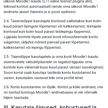
ülikooli Moodle'i kaudu (LTI väline tööriist plugina abil),
tekivad kontod automaatselt nende oma ülikooli Moodle'i
andmete alusel (täisnimi ja e-posti aadress).
2.4. Tasemeõppe kasutajate kontosid säilitatakse kuni kolm
kuud pärast õpingute lõpetamist või katkestamist, töötajate
kontosid kuni kolm kuud pärast töölepingu lõppemist.
Ligipääs kontole lõpeb pärast kooli infosüsteemide konto
sulgemist, üldjuhul mõned päevad pärast lõpetamist,
katkestamist või lepingu lõppemist.
2.5. Täiendõppe kasutajatele ja oma kooli Moodle'i kaudu
sisenevatele välisüliõpilastele on tagatud ligipääs oma
kontole kuni vähemalt kuus kuud pärast viimast sisselogimist.
Soovi korral saab kasutaja taotleda konto kustutamist ka
varem, kasutades vastavat linki oma profiili lehel.
2.6. Konto kustutamine on lõplik. Kontot ja kõiki andmeid, mis
on seotud kontoga Moodle'i andmebaasis ei ole võimalik
hiljem taastada.
III. Kasutaja õigused, kohustused ja