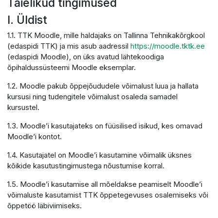
Täielikud tingimused
I. Üldist
1.1. TTK Moodle, mille haldajaks on Tallinna Tehnikakõrgkool
(edaspidi TTK) ja mis asub aadressil
https://moodle.tktk.ee
(edaspidi Moodle), on üks avatud lähtekoodiga
õpihaldussüsteemi Moodle eksemplar.
1.2. Moodle pakub õppejõududele võimalust luua ja hallata
kursusi ning tudengitele võimalust osaleda samadel
kursustel.
1.3. Moodle’i kasutajateks on füüsilised isikud, kes omavad
Moodle’i kontot.
1.4. Kasutajatel on Moodle’i kasutamine võimalik üksnes
kõikide kasutustingimustega nõustumise korral.
1.5. Moodle’i kasutamise all mõeldakse peamiselt Moodle’i
võimaluste kasutamist TTK õppetegevuses osalemiseks või
õppetöö läbiviimiseks.