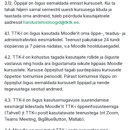
3.12. Õppijal on õigus eemaldada ennast kursuselt. Kui ta
tahab hiljem samal semestril uuesti kursusega liituda ja
taastada oma andmeid, tuleb pöörduda kasutajatoele
aadressil
haridustehnoloogid@tktk.ee
.
4.1. TTK-l on õigus kasutada Moodle’it oma õppe-, teadus- ja
administratiivtöö eesmärkidel. Teenust pakutakse 24 tundi
ööpäevas ja 7 päeva nädalas, v.a Moodle hooldusaegadel.
4.2. TTK-il on kohustus tagada kasutajate rollide ja õiguste
vastavus ning hoida ära õigustamata isikute ligipääs Moodle
kursustele. Kursuse õppejõud tagab juurdepääsu kursusele
õppetöö toimumise perioodil. Pärast toimumise lõppu on
õppejõul õigus eemaldada kursuselt õppijad ja nende
tegevustega seotud andmed.
4.3. TTK-il on õigus kasutusmugavuse suurendamise
eesmärgil liidestada Moodle’it TTK-i õppeinfosüsteemiga
(Tahvel) jt TTK-i poolt kasutatavate teenustega (nt Zoom,
Teams Meeting, BigBlueButton, Matlab).