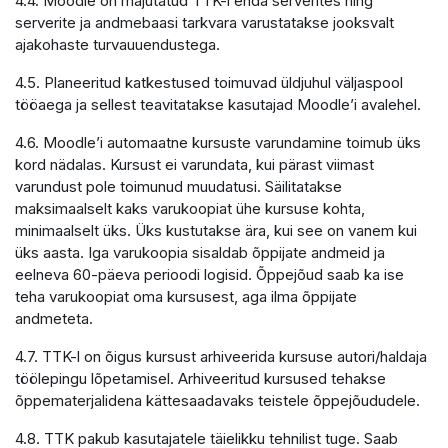
4.4. Moodle on majutatud TTK-i enda serverites ning
serverite ja andmebaasi tarkvara varustatakse jooksvalt
ajakohaste turvauuendustega.
4.5. Planeeritud katkestused toimuvad üldjuhul väljaspool
tööaega ja sellest teavitatakse kasutajad Moodle’i avalehel.
4.6. Moodle’i automaatne kursuste varundamine toimub üks
kord nädalas. Kursust ei varundata, kui pärast viimast
varundust pole toimunud muudatusi. Säilitatakse
maksimaalselt kaks varukoopiat ühe kursuse kohta,
minimaalselt üks. Üks kustutakse ära, kui see on vanem kui
üks aasta. Iga varukoopia sisaldab õppijate andmeid ja
eelneva 60-päeva perioodi logisid. Õppejõud saab ka ise
teha varukoopiat oma kursusest, aga ilma õppijate
andmeteta.
4.7. TTK-l on õigus kursust arhiveerida kursuse autori/haldaja
töölepingu lõpetamisel. Arhiveeritud kursused tehakse
õppematerjalidena kättesaadavaks teistele õppejõududele.
4.8. TTK pakub kasutajatele täielikku tehnilist tuge. Saab