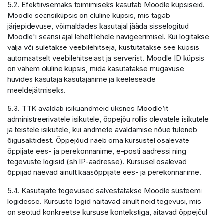
5.2. Efektiivsemaks toimimiseks kasutab Moodle küpsiseid.
Moodle seansiküpsis on oluline küpsis, mis tagab
järjepidevuse, võimaldades kasutajal jääda sisselogitud
Moodle'i seansi ajal lehelt lehele navigeerimisel. Kui logitakse
välja või suletakse veebilehitseja, kustutatakse see küpsis
automaatselt veebilehitsejast ja serverist. Moodle ID küpsis
on vähem oluline küpsis, mida kasutatakse mugavuse
huvides kasutaja kasutajanime ja keeleseade
meeldejätmiseks.
5.3. TTK avaldab isikuandmeid üksnes Moodle’it
administreerivatele isikutele, õppejõu rollis olevatele isikutele
ja teistele isikutele, kui andmete avaldamise nõue tuleneb
õigusaktidest. Õppejõud näeb oma kursustel osalevate
õppijate ees- ja perekonnanime, e-posti aadressi ning
tegevuste logisid (sh IP-aadresse). Kursusel osalevad
õppijad näevad ainult kaasõppijate ees- ja perekonnanime.
5.4. Kasutajate tegevused salvestatakse Moodle süsteemi
logidesse. Kursuste logid näitavad ainult neid tegevusi, mis
on seotud konkreetse kursuse kontekstiga, aitavad õppejõul