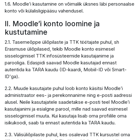
1.6. Moodle’i kasutamine on võimalik üksnes läbi personaalse
konto või külalisligipääsu vahendusel.
II. Moodle’i konto loomine ja
kustutamine
2.1. Tasemeõppe üliõpilaste ja TTK töötajate puhul, sh
Erasmuse üliõpilased, tekib Moodle konto esimesel
sisselogimisel TTK infosüsteemide kasutajanime ja
parooliga. Edaspidi saavad Moodle kasutajad ennast
autentida ka TARA kaudu (ID-kaardi, Mobiil-ID või Smart-
ID'ga).
2.2. Muude kasutajate puhul loob konto käsitsi Moodle’i
administraator ees- ja perekonnanime ning e-posti aadressi
alusel. Neile kasutajatele saadetakse e-posti teel Moodle’i
kasutajanimi ja esialgne parool, mille nad saavad esimesel
sisselogimisel muuta. Kui kasutaja lisab oma profiilile oma
isikukoodi, saab ta ennast autentida ka TARA kaudu.
2.3. Välisüliõpilaste puhul, kes osalevad TTK kursustel oma