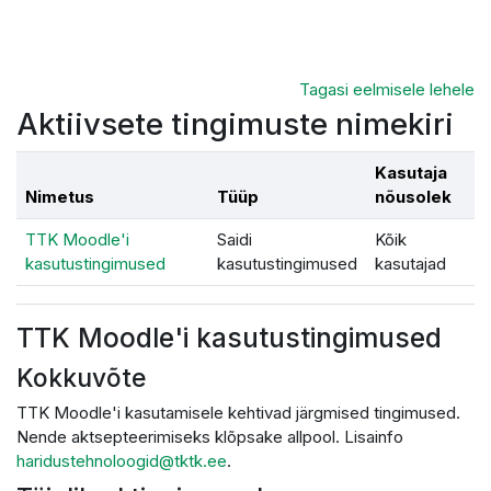
Jäta vahele peasisuni
Tagasi eelmisele lehele
Aktiivsete tingimuste nimekiri
Kasutaja
Nimetus
Tüüp
nõusolek
TTK Moodle'i
Saidi
Kõik
kasutustingimused
kasutustingimused
kasutajad
TTK Moodle'i kasutustingimused
Kokkuvõte
TTK Moodle'i kasutamisele kehtivad järgmised tingimused.
Nende aktsepteerimiseks klõpsake allpool. Lisainfo
haridustehnoloogid@tktk.ee
.