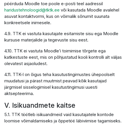
pöörduda Moodle toe poole e-posti teel aadressil
haridustehnoloogid@tktk.ee
või kasutada Moodle avalehel
asuvat kontaktvormi, kus on võimalik sõnumit suunata
konkreetsele inimesele.
4.9. TTK ei vastuta kasutajate esitamiste sisu ega Moodle
kursuse materjalide ja tegevuste sisu eest.
4.10. TTK ei vastuta Moodle’i toimimise tõrgete ega
katkestuste eest, mis on põhjustatud kooli kontrolli alt väljas
olevatest asjaoludest.
4.11. TTK-l on õigus teha kasutustingimustes ühepoolselt
muudatusi ja pärast muutmist peavad kõik kasutajad
järgmisel sisselogimisel kasutustingimusi uuesti
aktsepteerima.
V. Isikuandmete kaitse
5.1. TTK töötleb isikuandmeid vaid kasutajatele kontode
loomise võimaldamiseks ja õppetöö läbiviimise tagamiseks.