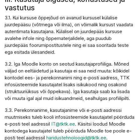
vastutus
3.1. Kui kursuse õppejõud on avanud kursusel külalise
juurdepääsu (võtmega või ilma), on võimalik kursust vaadata
autentimata kasutajana. Külalisel on juurdepääs kursuse
avalehe infole ning õppematerjalidele, aga puudub
juurdepääs foorumipostitustele ning ei saa sooritada teste
ega esitada ülesandeid.
3.2. Iga Moodle konto on seotud kasutajaprofiiliga. Mõned
väljad on eeltäidetud ja kasutaja ei saa neid muuta: kõikidel
kontodel ees- ja perekonnanimi ning e-posti aadress, TTK
infosüsteemide kasutajatel lisaks isikukood ning osakond
(struktuuriüksus või õppekava). Iga kasutaja saab ka lisada
või muuta igal ajal muid isikuandmeid, sealhulgas profiilipilti.
3.3. Perekonnanime, kasutajanime või e-posti aadressi
muutmiseks tuleb kooli infosüsteemide kasutajatel pöörduda
e-posti teel aadressil
IT@tktk.ee
. Käsitsi loodud Moodle
kontodega kasutajatel tuleb pöörduda Moodle toe poole e-
posti teel aadressil
haridustehnoloogid@tktk.ee
.