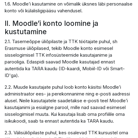
1.6. Moodle’i kasutamine on võimalik üksnes läbi personaalse
konto või külalisligipääsu vahendusel.
II. Moodle’i konto loomine ja
kustutamine
2.1. Tasemeõppe üliõpilaste ja TTK töötajate puhul, sh
Erasmuse üliõpilased, tekib Moodle konto esimesel
sisselogimisel TTK infosüsteemide kasutajanime ja
parooliga. Edaspidi saavad Moodle kasutajad ennast
autentida ka TARA kaudu (ID-kaardi, Mobiil-ID või Smart-
ID'ga).
2.2. Muude kasutajate puhul loob konto käsitsi Moodle’i
administraator ees- ja perekonnanime ning e-posti aadressi
alusel. Neile kasutajatele saadetakse e-posti teel Moodle’i
kasutajanimi ja esialgne parool, mille nad saavad esimesel
sisselogimisel muuta. Kui kasutaja lisab oma profiilile oma
isikukoodi, saab ta ennast autentida ka TARA kaudu.
2.3. Välisüliõpilaste puhul, kes osalevad TTK kursustel oma