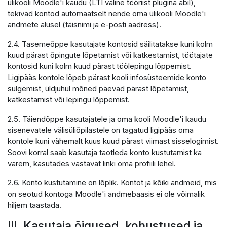
ülikooli Moodle'i kaudu (LTI väline tööriist plugina abil),
tekivad kontod automaatselt nende oma ülikooli Moodle'i
andmete alusel (täisnimi ja e-posti aadress).
2.4. Tasemeõppe kasutajate kontosid säilitatakse kuni kolm
kuud pärast õpingute lõpetamist või katkestamist, töötajate
kontosid kuni kolm kuud pärast töölepingu lõppemist.
Ligipääs kontole lõpeb pärast kooli infosüsteemide konto
sulgemist, üldjuhul mõned päevad pärast lõpetamist,
katkestamist või lepingu lõppemist.
2.5. Täiendõppe kasutajatele ja oma kooli Moodle'i kaudu
sisenevatele välisüliõpilastele on tagatud ligipääs oma
kontole kuni vähemalt kuus kuud pärast viimast sisselogimist.
Soovi korral saab kasutaja taotleda konto kustutamist ka
varem, kasutades vastavat linki oma profiili lehel.
2.6. Konto kustutamine on lõplik. Kontot ja kõiki andmeid, mis
on seotud kontoga Moodle'i andmebaasis ei ole võimalik
hiljem taastada.
III. Kasutaja õigused, kohustused ja