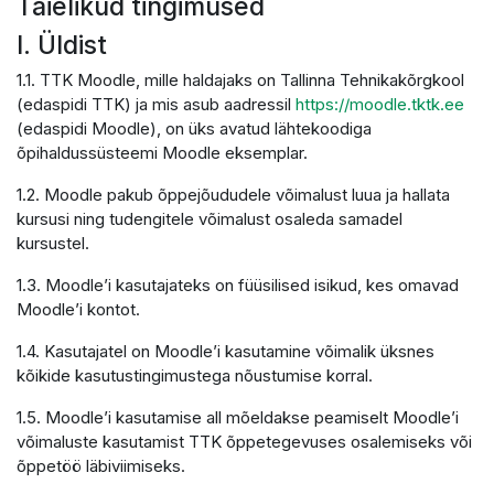
Täielikud tingimused
I. Üldist
1.1. TTK Moodle, mille haldajaks on Tallinna Tehnikakõrgkool
(edaspidi TTK) ja mis asub aadressil
https://moodle.tktk.ee
(edaspidi Moodle), on üks avatud lähtekoodiga
õpihaldussüsteemi Moodle eksemplar.
1.2. Moodle pakub õppejõududele võimalust luua ja hallata
kursusi ning tudengitele võimalust osaleda samadel
kursustel.
1.3. Moodle’i kasutajateks on füüsilised isikud, kes omavad
Moodle’i kontot.
1.4. Kasutajatel on Moodle’i kasutamine võimalik üksnes
kõikide kasutustingimustega nõustumise korral.
1.5. Moodle’i kasutamise all mõeldakse peamiselt Moodle’i
võimaluste kasutamist TTK õppetegevuses osalemiseks või
õppetöö läbiviimiseks.