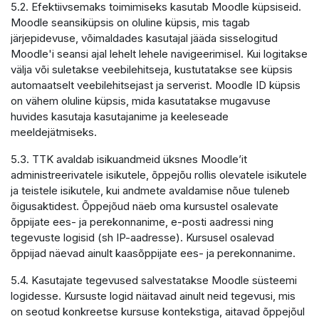
5.2. Efektiivsemaks toimimiseks kasutab Moodle küpsiseid.
Moodle seansiküpsis on oluline küpsis, mis tagab
järjepidevuse, võimaldades kasutajal jääda sisselogitud
Moodle'i seansi ajal lehelt lehele navigeerimisel. Kui logitakse
välja või suletakse veebilehitseja, kustutatakse see küpsis
automaatselt veebilehitsejast ja serverist. Moodle ID küpsis
on vähem oluline küpsis, mida kasutatakse mugavuse
huvides kasutaja kasutajanime ja keeleseade
meeldejätmiseks.
5.3. TTK avaldab isikuandmeid üksnes Moodle’it
administreerivatele isikutele, õppejõu rollis olevatele isikutele
ja teistele isikutele, kui andmete avaldamise nõue tuleneb
õigusaktidest. Õppejõud näeb oma kursustel osalevate
õppijate ees- ja perekonnanime, e-posti aadressi ning
tegevuste logisid (sh IP-aadresse). Kursusel osalevad
õppijad näevad ainult kaasõppijate ees- ja perekonnanime.
5.4. Kasutajate tegevused salvestatakse Moodle süsteemi
logidesse. Kursuste logid näitavad ainult neid tegevusi, mis
on seotud konkreetse kursuse kontekstiga, aitavad õppejõul