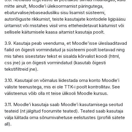
mitte ainult, Moodle’i ülekoormamist päringutega,
ebaturvalise/ebaseadusliku sisu lisamist süsteemi,
autoriõiguste rikkumist, teiste kasutajate kontodele ligipääsu
üritamist või mistahes viisil vms etteheidetavat käitumist või
sellisele käitumisele kaasa aitamist kasutaja poolt.
3.9. Kasutaja peab veenduma, et Moodle'isse üleslaaditavad
failid on õigesti vormindatud ja süsteemi poolt loetavad ning
mis tahes sisestatav tekst ei sisalda kõrvalist koodi (html,
css jne) ja on õigesti vormindatud (kasutab õigesti
tekstifiltreid jne).
3.10. Kasutajal on võimalus liidestada oma konto Moodle’i
väliste teenustega, mis ei ole TTK-i poolt kontrollitav. See
välisteenus võib olla nt teise ülikooli Moodle kursus.
3.11. Moodle’i kasutaja saab Moodle’i kasutamisega seotud
teateid (nt jälgitud foorumite teated). Teated saab kasutaja
välja lülitada oma sõnumivahetuse eelistustes (profiili sätete
all).