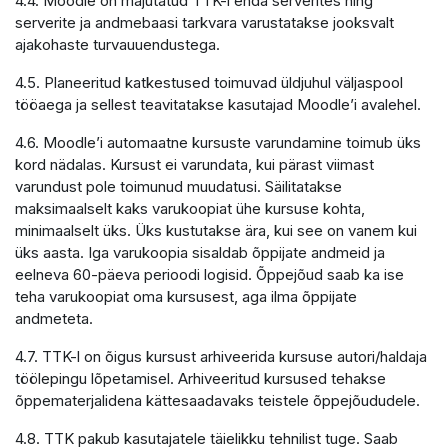
4.4. Moodle on majutatud TTK-i enda serverites ning
serverite ja andmebaasi tarkvara varustatakse jooksvalt
ajakohaste turvauuendustega.
4.5. Planeeritud katkestused toimuvad üldjuhul väljaspool
tööaega ja sellest teavitatakse kasutajad Moodle’i avalehel.
4.6. Moodle’i automaatne kursuste varundamine toimub üks
kord nädalas. Kursust ei varundata, kui pärast viimast
varundust pole toimunud muudatusi. Säilitatakse
maksimaalselt kaks varukoopiat ühe kursuse kohta,
minimaalselt üks. Üks kustutakse ära, kui see on vanem kui
üks aasta. Iga varukoopia sisaldab õppijate andmeid ja
eelneva 60-päeva perioodi logisid. Õppejõud saab ka ise
teha varukoopiat oma kursusest, aga ilma õppijate
andmeteta.
4.7. TTK-l on õigus kursust arhiveerida kursuse autori/haldaja
töölepingu lõpetamisel. Arhiveeritud kursused tehakse
õppematerjalidena kättesaadavaks teistele õppejõududele.
4.8. TTK pakub kasutajatele täielikku tehnilist tuge. Saab