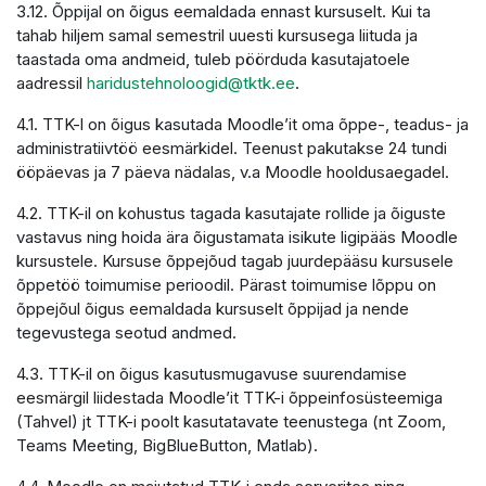
3.12. Õppijal on õigus eemaldada ennast kursuselt. Kui ta
tahab hiljem samal semestril uuesti kursusega liituda ja
taastada oma andmeid, tuleb pöörduda kasutajatoele
aadressil
haridustehnoloogid@tktk.ee
.
4.1. TTK-l on õigus kasutada Moodle’it oma õppe-, teadus- ja
administratiivtöö eesmärkidel. Teenust pakutakse 24 tundi
ööpäevas ja 7 päeva nädalas, v.a Moodle hooldusaegadel.
4.2. TTK-il on kohustus tagada kasutajate rollide ja õiguste
vastavus ning hoida ära õigustamata isikute ligipääs Moodle
kursustele. Kursuse õppejõud tagab juurdepääsu kursusele
õppetöö toimumise perioodil. Pärast toimumise lõppu on
õppejõul õigus eemaldada kursuselt õppijad ja nende
tegevustega seotud andmed.
4.3. TTK-il on õigus kasutusmugavuse suurendamise
eesmärgil liidestada Moodle’it TTK-i õppeinfosüsteemiga
(Tahvel) jt TTK-i poolt kasutatavate teenustega (nt Zoom,
Teams Meeting, BigBlueButton, Matlab).