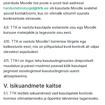
pöörduda Moodle toe poole e-posti teel aadressil
haridustehnoloogid@tktk.ee
või kasutada Moodle avalehel
asuvat kontaktvormi, kus on võimalik sõnumit suunata
konkreetsele inimesele.
4.9. TTK ei vastuta kasutajate esitamiste sisu ega Moodle
kursuse materjalide ja tegevuste sisu eest.
4.10. TTK ei vastuta Moodle’i toimimise tõrgete ega
katkestuste eest, mis on põhjustatud kooli kontrolli alt väljas
olevatest asjaoludest.
4.11. TTK-l on õigus teha kasutustingimustes ühepoolselt
muudatusi ja pärast muutmist peavad kõik kasutajad
järgmisel sisselogimisel kasutustingimusi uuesti
aktsepteerima.
V. Isikuandmete kaitse
5.1. TTK töötleb isikuandmeid vaid kasutajatele kontode
loomise võimaldamiseks ja õppetöö läbiviimise tagamiseks.