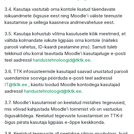
3.4. Kasutaja vastutab oma kontole lisatud täiendavate
isikuandmete õigsuse eest ning Moodle'i väliste teenuste
kasutamise ja sellega kaasneva andmevahetuse eest.
3.5. Kasutaja kohustub võtma kasutusele kõik meetmed, et
vältida kolmandate isikute ligipääs oma kontole (näiteks
parooli vahetus, ID-kaardi peatamine jms). Samuti tuleb
tekkinud ohu korral teavitada Moodle’i kasutajatuge e-posti
teel aadressil
haridustehnoloogid@tktk.ee
.
3.6. TTK infosüsteemide kasutajad saavad unustatud parooli
uuendamise sooviga pöörduda e-posti teel aadressil
IT@tktk.ee
, käsitsi loodud Moodle kontodega kasutajad
aadressil
haridustehnoloogid@tktk.ee
.
3.7. Moodle’i kasutamisel on keelatud mistahes tegevused,
mis võivad kahjustada Moodle’i toimimist või on vastuolus
õigusaktidega. Keelatud tegevuste tuvastamisel on TTK-il
õigus piirata kasutaja ligipääs e-õppe keskkonda.
3.8. Keelatud tegevuste all peetakse silmas muuhulgas, kuid