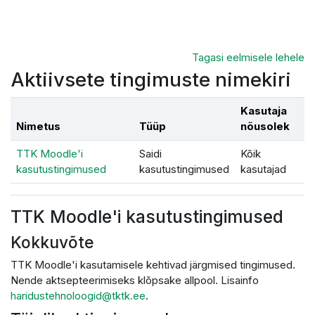
Jäta vahele peasisuni
Tagasi eelmisele lehele
Aktiivsete tingimuste nimekiri
Kasutaja
Nimetus
Tüüp
nõusolek
TTK Moodle'i
Saidi
Kõik
kasutustingimused
kasutustingimused
kasutajad
TTK Moodle'i kasutustingimused
Kokkuvõte
TTK Moodle'i kasutamisele kehtivad järgmised tingimused.
Nende aktsepteerimiseks klõpsake allpool. Lisainfo
haridustehnoloogid@tktk.ee
.