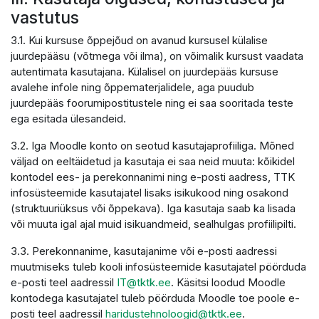
vastutus
3.1. Kui kursuse õppejõud on avanud kursusel külalise
juurdepääsu (võtmega või ilma), on võimalik kursust vaadata
autentimata kasutajana. Külalisel on juurdepääs kursuse
avalehe infole ning õppematerjalidele, aga puudub
juurdepääs foorumipostitustele ning ei saa sooritada teste
ega esitada ülesandeid.
3.2. Iga Moodle konto on seotud kasutajaprofiiliga. Mõned
väljad on eeltäidetud ja kasutaja ei saa neid muuta: kõikidel
kontodel ees- ja perekonnanimi ning e-posti aadress, TTK
infosüsteemide kasutajatel lisaks isikukood ning osakond
(struktuuriüksus või õppekava). Iga kasutaja saab ka lisada
või muuta igal ajal muid isikuandmeid, sealhulgas profiilipilti.
3.3. Perekonnanime, kasutajanime või e-posti aadressi
muutmiseks tuleb kooli infosüsteemide kasutajatel pöörduda
e-posti teel aadressil
IT@tktk.ee
. Käsitsi loodud Moodle
kontodega kasutajatel tuleb pöörduda Moodle toe poole e-
posti teel aadressil
haridustehnoloogid@tktk.ee
.