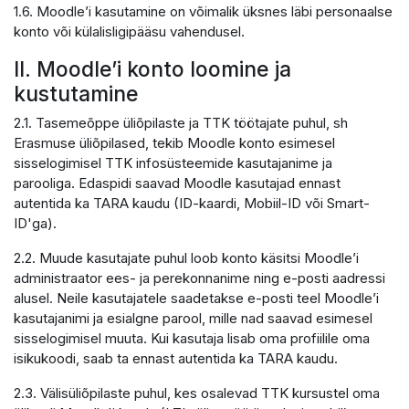
1.6. Moodle’i kasutamine on võimalik üksnes läbi personaalse
konto või külalisligipääsu vahendusel.
II. Moodle’i konto loomine ja
kustutamine
2.1. Tasemeõppe üliõpilaste ja TTK töötajate puhul, sh
Erasmuse üliõpilased, tekib Moodle konto esimesel
sisselogimisel TTK infosüsteemide kasutajanime ja
parooliga. Edaspidi saavad Moodle kasutajad ennast
autentida ka TARA kaudu (ID-kaardi, Mobiil-ID või Smart-
ID'ga).
2.2. Muude kasutajate puhul loob konto käsitsi Moodle’i
administraator ees- ja perekonnanime ning e-posti aadressi
alusel. Neile kasutajatele saadetakse e-posti teel Moodle’i
kasutajanimi ja esialgne parool, mille nad saavad esimesel
sisselogimisel muuta. Kui kasutaja lisab oma profiilile oma
isikukoodi, saab ta ennast autentida ka TARA kaudu.
2.3. Välisüliõpilaste puhul, kes osalevad TTK kursustel oma