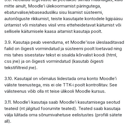
mitte ainult, Moodle’i ülekoormamist päringutega,
ebaturvalise/ebaseadusliku sisu lisamist süsteemi,
autoriõiguste rikkumist, teiste kasutajate kontodele ligipääsu
üritamist või mistahes viisil vms etteheidetavat käitumist või
sellisele käitumisele kaasa aitamist kasutaja poolt.
3.9. Kasutaja peab veenduma, et Moodle'isse üleslaaditavad
failid on õigesti vormindatud ja süsteemi poolt loetavad ning
mis tahes sisestatav tekst ei sisalda kõrvalist koodi (html,
css jne) ja on õigesti vormindatud (kasutab õigesti
tekstifiltreid jne).
3.10. Kasutajal on võimalus liidestada oma konto Moodle’i
väliste teenustega, mis ei ole TTK-i poolt kontrollitav. See
välisteenus võib olla nt teise ülikooli Moodle kursus.
3.11. Moodle’i kasutaja saab Moodle’i kasutamisega seotud
teateid (nt jälgitud foorumite teated). Teated saab kasutaja
välja lülitada oma sõnumivahetuse eelistustes (profiili sätete
all).