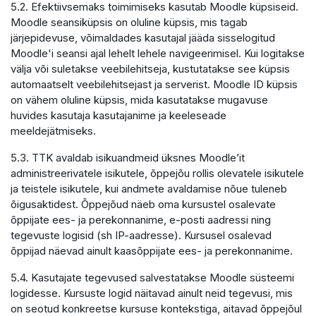
5.2. Efektiivsemaks toimimiseks kasutab Moodle küpsiseid.
Moodle seansiküpsis on oluline küpsis, mis tagab
järjepidevuse, võimaldades kasutajal jääda sisselogitud
Moodle'i seansi ajal lehelt lehele navigeerimisel. Kui logitakse
välja või suletakse veebilehitseja, kustutatakse see küpsis
automaatselt veebilehitsejast ja serverist. Moodle ID küpsis
on vähem oluline küpsis, mida kasutatakse mugavuse
huvides kasutaja kasutajanime ja keeleseade
meeldejätmiseks.
5.3. TTK avaldab isikuandmeid üksnes Moodle’it
administreerivatele isikutele, õppejõu rollis olevatele isikutele
ja teistele isikutele, kui andmete avaldamise nõue tuleneb
õigusaktidest. Õppejõud näeb oma kursustel osalevate
õppijate ees- ja perekonnanime, e-posti aadressi ning
tegevuste logisid (sh IP-aadresse). Kursusel osalevad
õppijad näevad ainult kaasõppijate ees- ja perekonnanime.
5.4. Kasutajate tegevused salvestatakse Moodle süsteemi
logidesse. Kursuste logid näitavad ainult neid tegevusi, mis
on seotud konkreetse kursuse kontekstiga, aitavad õppejõul