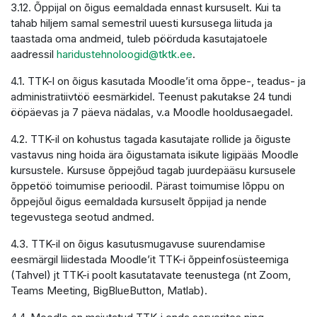
3.12. Õppijal on õigus eemaldada ennast kursuselt. Kui ta
tahab hiljem samal semestril uuesti kursusega liituda ja
taastada oma andmeid, tuleb pöörduda kasutajatoele
aadressil
haridustehnoloogid@tktk.ee
.
4.1. TTK-l on õigus kasutada Moodle’it oma õppe-, teadus- ja
administratiivtöö eesmärkidel. Teenust pakutakse 24 tundi
ööpäevas ja 7 päeva nädalas, v.a Moodle hooldusaegadel.
4.2. TTK-il on kohustus tagada kasutajate rollide ja õiguste
vastavus ning hoida ära õigustamata isikute ligipääs Moodle
kursustele. Kursuse õppejõud tagab juurdepääsu kursusele
õppetöö toimumise perioodil. Pärast toimumise lõppu on
õppejõul õigus eemaldada kursuselt õppijad ja nende
tegevustega seotud andmed.
4.3. TTK-il on õigus kasutusmugavuse suurendamise
eesmärgil liidestada Moodle’it TTK-i õppeinfosüsteemiga
(Tahvel) jt TTK-i poolt kasutatavate teenustega (nt Zoom,
Teams Meeting, BigBlueButton, Matlab).