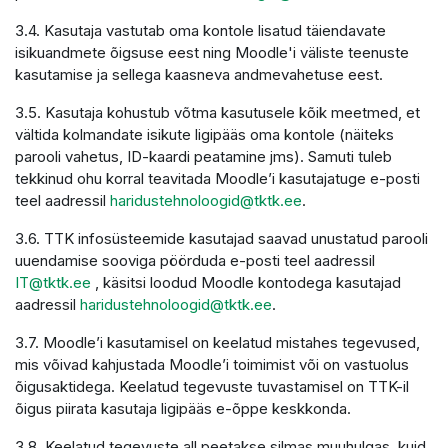
3.4. Kasutaja vastutab oma kontole lisatud täiendavate
isikuandmete õigsuse eest ning Moodle'i väliste teenuste
kasutamise ja sellega kaasneva andmevahetuse eest.
3.5. Kasutaja kohustub võtma kasutusele kõik meetmed, et
vältida kolmandate isikute ligipääs oma kontole (näiteks
parooli vahetus, ID-kaardi peatamine jms). Samuti tuleb
tekkinud ohu korral teavitada Moodle’i kasutajatuge e-posti
teel aadressil
haridustehnoloogid@tktk.ee
.
3.6. TTK infosüsteemide kasutajad saavad unustatud parooli
uuendamise sooviga pöörduda e-posti teel aadressil
IT@tktk.ee
, käsitsi loodud Moodle kontodega kasutajad
aadressil
haridustehnoloogid@tktk.ee
.
3.7. Moodle’i kasutamisel on keelatud mistahes tegevused,
mis võivad kahjustada Moodle’i toimimist või on vastuolus
õigusaktidega. Keelatud tegevuste tuvastamisel on TTK-il
õigus piirata kasutaja ligipääs e-õppe keskkonda.
3.8. Keelatud tegevuste all peetakse silmas muuhulgas, kuid