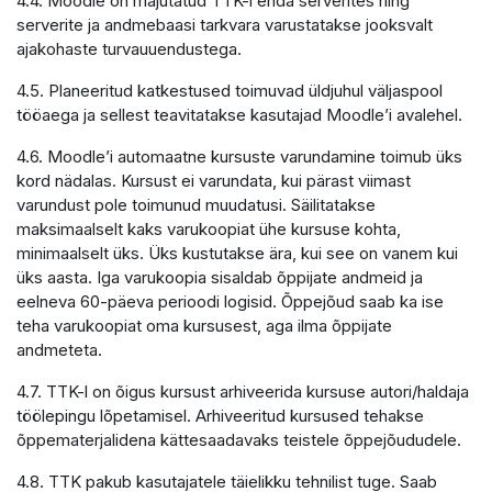
4.4. Moodle on majutatud TTK-i enda serverites ning
serverite ja andmebaasi tarkvara varustatakse jooksvalt
ajakohaste turvauuendustega.
4.5. Planeeritud katkestused toimuvad üldjuhul väljaspool
tööaega ja sellest teavitatakse kasutajad Moodle’i avalehel.
4.6. Moodle’i automaatne kursuste varundamine toimub üks
kord nädalas. Kursust ei varundata, kui pärast viimast
varundust pole toimunud muudatusi. Säilitatakse
maksimaalselt kaks varukoopiat ühe kursuse kohta,
minimaalselt üks. Üks kustutakse ära, kui see on vanem kui
üks aasta. Iga varukoopia sisaldab õppijate andmeid ja
eelneva 60-päeva perioodi logisid. Õppejõud saab ka ise
teha varukoopiat oma kursusest, aga ilma õppijate
andmeteta.
4.7. TTK-l on õigus kursust arhiveerida kursuse autori/haldaja
töölepingu lõpetamisel. Arhiveeritud kursused tehakse
õppematerjalidena kättesaadavaks teistele õppejõududele.
4.8. TTK pakub kasutajatele täielikku tehnilist tuge. Saab