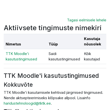
Jäta vahele peasisuni
Tagasi eelmisele lehele
Aktiivsete tingimuste nimekiri
Kasutaja
Nimetus
Tüüp
nõusolek
TTK Moodle'i
Saidi
Kõik
kasutustingimused
kasutustingimused
kasutajad
TTK Moodle'i kasutustingimused
Kokkuvõte
TTK Moodle'i kasutamisele kehtivad järgmised tingimused.
Nende aktsepteerimiseks klõpsake allpool. Lisainfo
haridustehnoloogid@tktk.ee
.