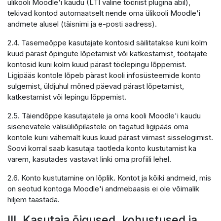
ülikooli Moodle'i kaudu (LTI väline tööriist plugina abil),
tekivad kontod automaatselt nende oma ülikooli Moodle'i
andmete alusel (täisnimi ja e-posti aadress).
2.4. Tasemeõppe kasutajate kontosid säilitatakse kuni kolm
kuud pärast õpingute lõpetamist või katkestamist, töötajate
kontosid kuni kolm kuud pärast töölepingu lõppemist.
Ligipääs kontole lõpeb pärast kooli infosüsteemide konto
sulgemist, üldjuhul mõned päevad pärast lõpetamist,
katkestamist või lepingu lõppemist.
2.5. Täiendõppe kasutajatele ja oma kooli Moodle'i kaudu
sisenevatele välisüliõpilastele on tagatud ligipääs oma
kontole kuni vähemalt kuus kuud pärast viimast sisselogimist.
Soovi korral saab kasutaja taotleda konto kustutamist ka
varem, kasutades vastavat linki oma profiili lehel.
2.6. Konto kustutamine on lõplik. Kontot ja kõiki andmeid, mis
on seotud kontoga Moodle'i andmebaasis ei ole võimalik
hiljem taastada.
III. Kasutaja õigused, kohustused ja