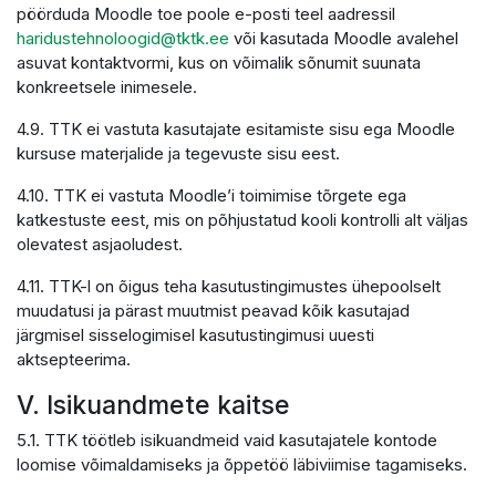
pöörduda Moodle toe poole e-posti teel aadressil
haridustehnoloogid@tktk.ee
või kasutada Moodle avalehel
asuvat kontaktvormi, kus on võimalik sõnumit suunata
konkreetsele inimesele.
4.9. TTK ei vastuta kasutajate esitamiste sisu ega Moodle
kursuse materjalide ja tegevuste sisu eest.
4.10. TTK ei vastuta Moodle’i toimimise tõrgete ega
katkestuste eest, mis on põhjustatud kooli kontrolli alt väljas
olevatest asjaoludest.
4.11. TTK-l on õigus teha kasutustingimustes ühepoolselt
muudatusi ja pärast muutmist peavad kõik kasutajad
järgmisel sisselogimisel kasutustingimusi uuesti
aktsepteerima.
V. Isikuandmete kaitse
5.1. TTK töötleb isikuandmeid vaid kasutajatele kontode
loomise võimaldamiseks ja õppetöö läbiviimise tagamiseks.