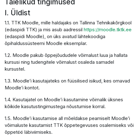
Täielikud tingimused
I. Üldist
1.1. TTK Moodle, mille haldajaks on Tallinna Tehnikakõrgkool
(edaspidi TTK) ja mis asub aadressil
https://moodle.tktk.ee
(edaspidi Moodle), on üks avatud lähtekoodiga
õpihaldussüsteemi Moodle eksemplar.
1.2. Moodle pakub õppejõududele võimalust luua ja hallata
kursusi ning tudengitele võimalust osaleda samadel
kursustel.
1.3. Moodle’i kasutajateks on füüsilised isikud, kes omavad
Moodle’i kontot.
1.4. Kasutajatel on Moodle’i kasutamine võimalik üksnes
kõikide kasutustingimustega nõustumise korral.
1.5. Moodle’i kasutamise all mõeldakse peamiselt Moodle’i
võimaluste kasutamist TTK õppetegevuses osalemiseks või
õppetöö läbiviimiseks.