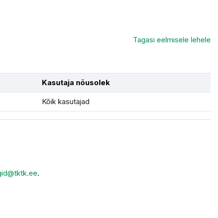
Tagasi eelmisele lehele
Kasutaja nõusolek
Kõik kasutajad
gid@tktk.ee
.