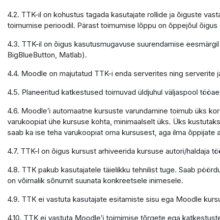
4.2. TTK-il on kohustus tagada kasutajate rollide ja õiguste v
toimumise perioodil. Pärast toimumise lõppu on õppejõul õigu
4.3. TTK-il on õigus kasutusmugavuse suurendamise eesmärgil 
BigBlueButton, Matlab).
4.4. Moodle on majutatud TTK-i enda serverites ning serverite
4.5. Planeeritud katkestused toimuvad üldjuhul väljaspool tööaeg
4.6. Moodle’i automaatne kursuste varundamine toimub üks kord 
varukoopiat ühe kursuse kohta, minimaalselt üks. Üks kustutaks
saab ka ise teha varukoopiat oma kursusest, aga ilma õppijate
4.7. TTK-l on õigus kursust arhiveerida kursuse autori/haldaja
4.8. TTK pakub kasutajatele täielikku tehnilist tuge. Saab pöör
on võimalik sõnumit suunata konkreetsele inimesele.
4.9. TTK ei vastuta kasutajate esitamiste sisu ega Moodle kursu
4.10. TTK ei vastuta Moodle’i toimimise tõrgete ega katkestuste e