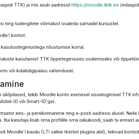
daspidi TTK) ja mis asub aadressil
https://moodle.tktk.ee
(edaspid
si ning tudengitele võimalust osaleda samadel kursustel.
dle’i kontot.
e kasutustingimustega nõustumise korral.
imaluste kasutamist TTK õppetegevuses osalemiseks või õppetöö 
nto või külalisligipääsu vahendusel.
utamine
e üliõpilased, tekib Moodle konto esimesel sisselogimisel TTK in
obiil-ID või Smart-ID'ga).
traator ees- ja perekonnanime ning e-posti aadressi alusel. Neile 
. Kui kasutaja lisab oma profiilile oma isikukoodi, saab ta ennast
ooli Moodle'i kaudu (LTI väline tööriist plugina abil), tekivad ko