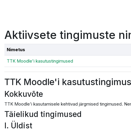
Jäta vahele peasisuni
Aktiivsete tingimuste ni
Nimetus
TTK Moodle'i kasutustingimused
TTK Moodle'i kasutustingimu
Kokkuvõte
TTK Moodle'i kasutamisele kehtivad järgmised tingimused. Nen
Täielikud tingimused
I. Üldist