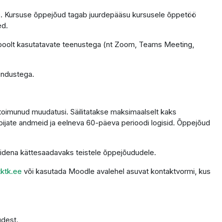
tele. Kursuse õppejõud tagab juurdepääsu kursusele õppetöö
ed.
 poolt kasutatavate teenustega (nt Zoom, Teams Meeting,
endustega.
 toimunud muudatusi. Säilitatakse maksimaalselt kaks
ppijate andmeid ja eelneva 60-päeva perioodi logisid. Õppejõud
alidena kättesaadavaks teistele õppejõududele.
ktk.ee
või kasutada Moodle avalehel asuvat kontaktvormi, kus
udest.