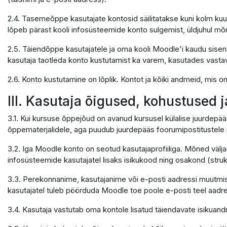
2.4. Tasemeõppe kasutajate kontosid säilitatakse kuni kolm kuu
lõpeb pärast kooli infosüsteemide konto sulgemist, üldjuhul mõ
2.5. Täiendõppe kasutajatele ja oma kooli Moodle'i kaudu sisene
kasutaja taotleda konto kustutamist ka varem, kasutades vastavat 
2.6. Konto kustutamine on lõplik. Kontot ja kõiki andmeid, mis 
III. Kasutaja õigused, kohustused 
3.1. Kui kursuse õppejõud on avanud kursusel külalise juurdepää
õppematerjalidele, aga puudub juurdepääs foorumipostitustele n
3.2. Iga Moodle konto on seotud kasutajaprofiiliga. Mõned välja
infosüsteemide kasutajatel lisaks isikukood ning osakond (struktu
3.3. Perekonnanime, kasutajanime või e-posti aadressi muutmis
kasutajatel tuleb pöörduda Moodle toe poole e-posti teel aadr
3.4. Kasutaja vastutab oma kontole lisatud täiendavate isikua