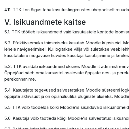
4.11. TTK-l on õigus teha kasutustingimustes ühepoolselt muuda
V. Isikuandmete kaitse
5.1. TTK töötleb isikuandmeid vaid kasutajatele kontode loomi
5.2. Efektiivsemaks toimimiseks kasutab Moodle küpsiseid. Mood
lehele navigeerimisel. Kui logitakse välja või suletakse veebile
kasutatakse mugavuse huvides kasutaja kasutajanime ja keele
5.3. TTK avaldab isikuandmeid üksnes Moodle’it administreerivate
Õppejõud näeb oma kursustel osalevate õppijate ees- ja pereko
perekonnanime.
5.4. Kasutajate tegevused salvestatakse Moodle süsteemi logide
oppijate aktiivsust ja on õpianalüütika pluginate aluseks. Moodle
5.5 TTK võib töödelda kõiki Moodle’is sisalduvaid isikuandmeid
5.6. Kasutaja võib taotleda kõigi Moodle'is salvestatud isikuand