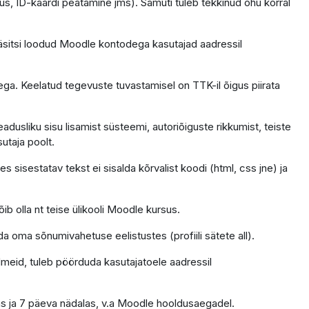
us, ID-kaardi peatamine jms). Samuti tuleb tekkinud ohu korral
äsitsi loodud Moodle kontodega kasutajad aadressil
ga. Keelatud tegevuste tuvastamisel on TTK-il õigus piirata
dusliku sisu lisamist süsteemi, autoriõiguste rikkumist, teiste
sutaja poolt.
 sisestatav tekst ei sisalda kõrvalist koodi (html, css jne) ja
ib olla nt teise ülikooli Moodle kursus.
da oma sõnumivahetuse eelistustes (profiili sätete all).
ndmeid, tuleb pöörduda kasutajatoele aadressil
as ja 7 päeva nädalas, v.a Moodle hooldusaegadel.