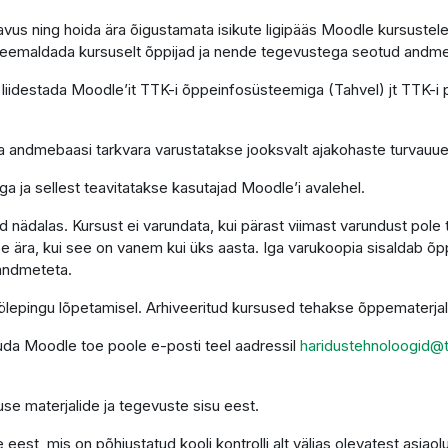
astavus ning hoida ära õigustamata isikute ligipääs Moodle kursus
s eemaldada kursuselt õppijad ja nende tegevustega seotud andm
liidestada Moodle’it TTK-i õppeinfosüsteemiga (Tahvel) jt TTK-i
 ja andmebaasi tarkvara varustatakse jooksvalt ajakohaste turvauu
a ja sellest teavitatakse kasutajad Moodle’i avalehel.
nädalas. Kursust ei varundata, kui pärast viimast varundust pole
e ära, kui see on vanem kui üks aasta. Iga varukoopia sisaldab õ
 andmeteta.
 töölepingu lõpetamisel. Arhiveeritud kursused tehakse õppematerj
duda Moodle toe poole e-posti teel aadressil
haridustehnoloogid@t
se materjalide ja tegevuste sisu eest.
est, mis on põhjustatud kooli kontrolli alt väljas olevatest asjaol