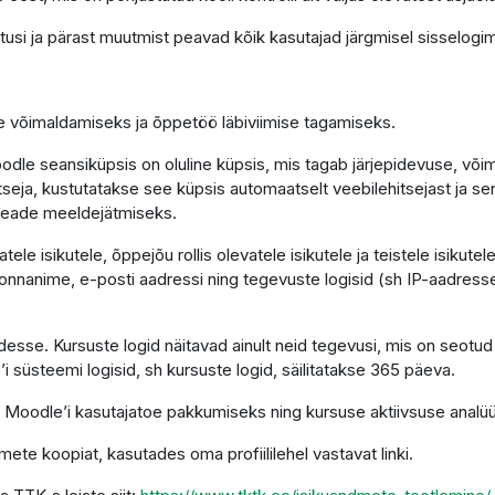
tusi ja pärast muutmist peavad kõik kasutajad järgmisel sisselogim
se võimaldamiseks ja õppetöö läbiviimise tagamiseks.
le seansiküpsis on oluline küpsis, mis tagab järjepidevuse, võimal
hitseja, kustutatakse see küpsis automaatselt veebilehitsejast ja s
seade meeldejätmiseks.
le isikutele, õppejõu rollis olevatele isikutele ja teistele isikut
nnanime, e-posti aadressi ning tegevuste logisid (sh IP-aadresse)
sse. Kursuste logid näitavad ainult neid tegevusi, mis on seotud
’i süsteemi logisid, sh kursuste logid, säilitatakse 365 päeva.
 Moodle’i kasutajatoe pakkumiseks ning kursuse aktiivsuse analüü
mete koopiat, kasutades oma profiililehel vastavat linki.