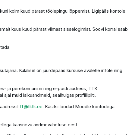
 kuni kolm kuud pärast töölepingu lõppemist. Ligipääs kontole
.
emalt kuus kuud pärast viimast sisselogimist. Soovi korral saab
stada.
utajana. Külalisel on juurdepääs kursuse avalehe infole ning
 ees- ja perekonnanimi ning e-posti aadress, TTK
ajal muid isikuandmeid, sealhulgas profiilipilti.
 aadressil
IT@tktk.ee
. Käsitsi loodud Moodle kontodega
 sellega kaasneva andmevahetuse eest.