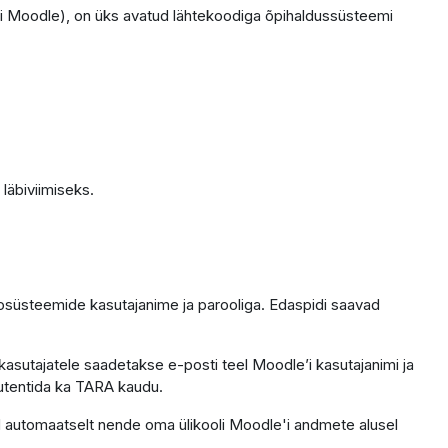
i Moodle), on üks avatud lähtekoodiga õpihaldussüsteemi
läbiviimiseks.
fosüsteemide kasutajanime ja parooliga. Edaspidi saavad
kasutajatele saadetakse e-posti teel Moodle’i kasutajanimi ja
 autentida ka TARA kaudu.
ntod automaatselt nende oma ülikooli Moodle'i andmete alusel