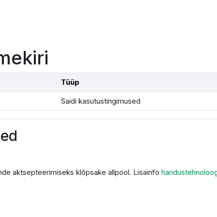
mekiri
Tüüp
Saidi kasutustingimused
sed
de aktsepteerimiseks klõpsake allpool. Lisainfo
haridustehnoloo