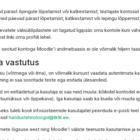
d pärast õpingute lõpetamist või katkestamist, töötajate kontosid
ned päevad pärast lõpetamist, katkestamist või lepingu lõppemist
vatele välisüliõpilastele on tagatud ligipääs oma kontole kuni väh
linki oma profiili lehel.
on seotud kontoga Moodle'i andmebaasis ei ole võimalik hiljem taa
ja vastutus
su (võtmega või ilma), on võimalik kursust vaadata autentimata kas
ing ei saa sooritada teste ega esitada ülesandeid.
d on eeltäidetud ja kasutaja ei saa neid muuta: kõikidel kontodel
uriüksus või õppekava). Iga kasutaja saab ka lisada või muuta igal 
eks tuleb kooli infosüsteemide kasutajatel pöörduda e-posti teel
essil
haridustehnoloogid@tktk.ee
.
ndmete õigsuse eest ning Moodle'i väliste teenuste kasutamise ja