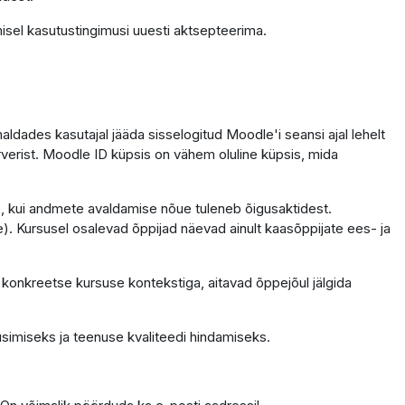
isel kasutustingimusi uuesti aktsepteerima.
dades kasutajal jääda sisselogitud Moodle'i seansi ajal lehelt
erverist. Moodle ID küpsis on vähem oluline küpsis, mida
ele, kui andmete avaldamise nõue tuleneb õigusaktidest.
. Kursusel osalevad õppijad näevad ainult kaasõppijate ees- ja
 konkreetse kursuse kontekstiga, aitavad õppejõul jälgida
simiseks ja teenuse kvaliteedi hindamiseks.