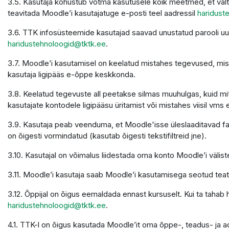
3.5. Kasutaja kohustub võtma kasutusele kõik meetmed, et välti
teavitada Moodle’i kasutajatuge e-posti teel aadressil
haridust
3.6. TTK infosüsteemide kasutajad saavad unustatud parooli u
haridustehnoloogid@tktk.ee
.
3.7. Moodle’i kasutamisel on keelatud mistahes tegevused, mis 
kasutaja ligipääs e-õppe keskkonda.
3.8. Keelatud tegevuste all peetakse silmas muuhulgas, kuid mit
kasutajate kontodele ligipääsu üritamist või mistahes viisil vms 
3.9. Kasutaja peab veenduma, et Moodle'isse üleslaaditavad faili
on õigesti vormindatud (kasutab õigesti tekstifiltreid jne).
3.10. Kasutajal on võimalus liidestada oma konto Moodle’i väliste
3.11. Moodle’i kasutaja saab Moodle’i kasutamisega seotud teatei
3.12. Õppijal on õigus eemaldada ennast kursuselt. Kui ta tahab
haridustehnoloogid@tktk.ee
.
4.1. TTK-l on õigus kasutada Moodle’it oma õppe-, teadus- ja 