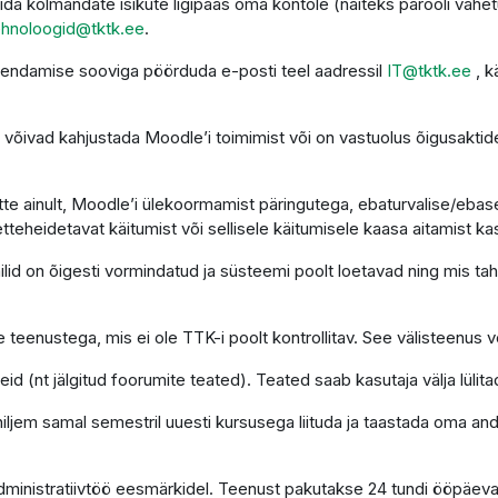
da kolmandate isikute ligipääs oma kontole (näiteks parooli vahet
ehnoloogid@tktk.ee
.
uendamise sooviga pöörduda e-posti teel aadressil
IT@tktk.ee
, k
võivad kahjustada Moodle’i toimimist või on vastuolus õigusaktide
te ainult, Moodle’i ülekoormamist päringutega, ebaturvalise/ebasea
etteheidetavat käitumist või sellisele käitumisele kaasa aitamist ka
d on õigesti vormindatud ja süsteemi poolt loetavad ning mis tahes
 teenustega, mis ei ole TTK-i poolt kontrollitav. See välisteenus võ
d (nt jälgitud foorumite teated). Teated saab kasutaja välja lülita
 hiljem samal semestril uuesti kursusega liituda ja taastada oma a
administratiivtöö eesmärkidel. Teenust pakutakse 24 tundi ööpäev