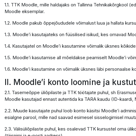
1.1. TTK Moodle, mille haldajaks on Tallinna Tehnikakõrgkool (e
Moodle eksemplar.
1.2. Moodle pakub õppejõududele võimalust luua ja hallata kursu
1.3. Moodle’i kasutajateks on füüsilised isikud, kes omavad Moo
1.4. Kasutajatel on Moodle’i kasutamine võimalik üksnes kõikid
1.5. Moodle’i kasutamise all mõeldakse peamiselt Moodle’i võ
1.6. Moodle’i kasutamine on võimalik üksnes läbi personaalse ko
II. Moodle’i konto loomine ja kust
2.1. Tasemeõppe üliõpilaste ja TTK töötajate puhul, sh Erasmus
Moodle kasutajad ennast autentida ka TARA kaudu (ID-kaardi, M
2.2. Muude kasutajate puhul loob konto käsitsi Moodle’i adminis
esialgne parool, mille nad saavad esimesel sisselogimisel muuta
2.3. Välisüliõpilaste puhul, kes osalevad TTK kursustel oma ülik
(täisnimi ja e-posti aadress).