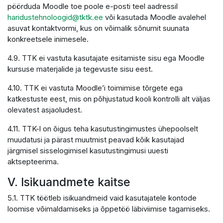
pöörduda Moodle toe poole e-posti teel aadressil
haridustehnoloogid@tktk.ee
või kasutada Moodle avalehel
asuvat kontaktvormi, kus on võimalik sõnumit suunata
konkreetsele inimesele.
4.9. TTK ei vastuta kasutajate esitamiste sisu ega Moodle
kursuse materjalide ja tegevuste sisu eest.
4.10. TTK ei vastuta Moodle’i toimimise tõrgete ega
katkestuste eest, mis on põhjustatud kooli kontrolli alt väljas
olevatest asjaoludest.
4.11. TTK-l on õigus teha kasutustingimustes ühepoolselt
muudatusi ja pärast muutmist peavad kõik kasutajad
järgmisel sisselogimisel kasutustingimusi uuesti
aktsepteerima.
V. Isikuandmete kaitse
5.1. TTK töötleb isikuandmeid vaid kasutajatele kontode
loomise võimaldamiseks ja õppetöö läbiviimise tagamiseks.