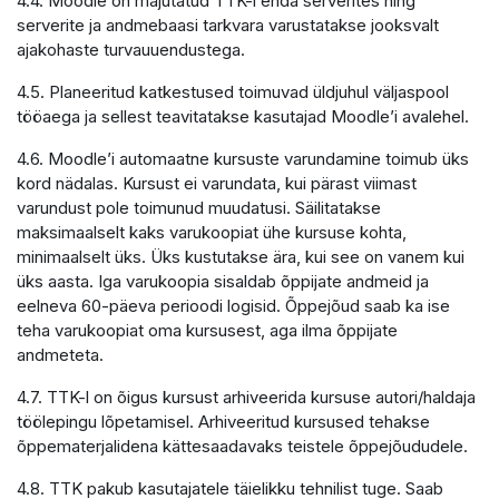
4.4. Moodle on majutatud TTK-i enda serverites ning
serverite ja andmebaasi tarkvara varustatakse jooksvalt
ajakohaste turvauuendustega.
4.5. Planeeritud katkestused toimuvad üldjuhul väljaspool
tööaega ja sellest teavitatakse kasutajad Moodle’i avalehel.
4.6. Moodle’i automaatne kursuste varundamine toimub üks
kord nädalas. Kursust ei varundata, kui pärast viimast
varundust pole toimunud muudatusi. Säilitatakse
maksimaalselt kaks varukoopiat ühe kursuse kohta,
minimaalselt üks. Üks kustutakse ära, kui see on vanem kui
üks aasta. Iga varukoopia sisaldab õppijate andmeid ja
eelneva 60-päeva perioodi logisid. Õppejõud saab ka ise
teha varukoopiat oma kursusest, aga ilma õppijate
andmeteta.
4.7. TTK-l on õigus kursust arhiveerida kursuse autori/haldaja
töölepingu lõpetamisel. Arhiveeritud kursused tehakse
õppematerjalidena kättesaadavaks teistele õppejõududele.
4.8. TTK pakub kasutajatele täielikku tehnilist tuge. Saab