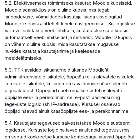
5.2. Efektiivsemaks toimimiseks kasutab Moodle küpsiseid.
Moodle seansiküpsis on oluline küpsis, mis tagab
järjepidevuse, võimaldades kasutajal jääda sisselogitud
Moodle'i seansi ajal lehelt lehele navigeerimisel. Kui logitakse
välja või suletakse veebilehitseja, kustutatakse see küpsis
automaatselt veebilehitsejast ja serverist. Moodle ID küpsis
on vähem oluline küpsis, mida kasutatakse mugavuse
huvides kasutaja kasutajanime ja keeleseade
meeldejätmiseks.
5.3. TTK avaldab isikuandmeid üksnes Moodle’it
administreerivatele isikutele, õppejõu rollis olevatele isikutele
ja teistele isikutele, kui andmete avaldamise nõue tuleneb
õigusaktidest. Õppejõud näeb oma kursustel osalevate
õppijate ees- ja perekonnanime, e-posti aadressi ning
tegevuste logisid (sh IP-aadresse). Kursusel osalevad
õppijad näevad ainult kaasõppijate ees- ja perekonnanime.
5.4. Kasutajate tegevused salvestatakse Moodle süsteemi
logidesse. Kursuste logid näitavad ainult neid tegevusi, mis
on seotud konkreetse kursuse kontekstiga, aitavad õppejõul