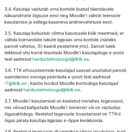
3.4. Kasutaja vastutab oma kontole lisatud täiendavate
isikuandmete õigsuse eest ning Moodle'i väliste teenuste
kasutamise ja sellega kaasneva andmevahetuse eest.
3.5. Kasutaja kohustub võtma kasutusele kõik meetmed, et
vältida kolmandate isikute ligipääs oma kontole (näiteks
parooli vahetus, ID-kaardi peatamine jms). Samuti tuleb
tekkinud ohu korral teavitada Moodle’i kasutajatuge e-posti
teel aadressil
haridustehnoloogid@tktk.ee
.
3.6. TTK infosüsteemide kasutajad saavad unustatud parooli
uuendamise sooviga pöörduda e-posti teel aadressil
IT@tktk.ee
, käsitsi loodud Moodle kontodega kasutajad
aadressil
haridustehnoloogid@tktk.ee
.
3.7. Moodle’i kasutamisel on keelatud mistahes tegevused,
mis võivad kahjustada Moodle’i toimimist või on vastuolus
õigusaktidega. Keelatud tegevuste tuvastamisel on TTK-il
õigus piirata kasutaja ligipääs e-õppe keskkonda.
3.8. Keelatud tegevuste all peetakse silmas muuhulgas, kuid