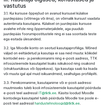
vastutus
3.1. Kui kursuse õppejõud on avanud kursusel külalise
juurdepääsu (võtmega või ilma), on võimalik kursust vaadata
autentimata kasutajana. Külalisel on juurdepääs kursuse
avalehe infole ning õppematerjalidele, aga puudub
juurdepääs foorumipostitustele ning ei saa sooritada teste
ega esitada ülesandeid.
3.2. Iga Moodle konto on seotud kasutajaprofiiliga. Mõned
väljad on eeltäidetud ja kasutaja ei saa neid muuta: kõikidel
kontodel ees- ja perekonnanimi ning e-posti aadress, TTK
infosüsteemide kasutajatel lisaks isikukood ning osakond
(struktuuriüksus või õppekava). Iga kasutaja saab ka lisada
või muuta igal ajal muid isikuandmeid, sealhulgas profiilipilti.
3.3. Perekonnanime, kasutajanime või e-posti aadressi
muutmiseks tuleb kooli infosüsteemide kasutajatel pöörduda
e-posti teel aadressil
IT@tktk.ee
. Käsitsi loodud Moodle
kontodega kasutajatel tuleb pöörduda Moodle toe poole e-
posti teel aadressil
haridustehnoloogid@tktk.ee
.