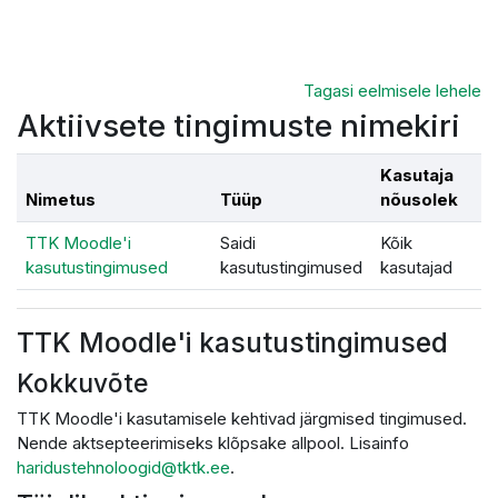
Jäta vahele peasisuni
Tagasi eelmisele lehele
Aktiivsete tingimuste nimekiri
Kasutaja
Nimetus
Tüüp
nõusolek
TTK Moodle'i
Saidi
Kõik
kasutustingimused
kasutustingimused
kasutajad
TTK Moodle'i kasutustingimused
Kokkuvõte
TTK Moodle'i kasutamisele kehtivad järgmised tingimused.
Nende aktsepteerimiseks klõpsake allpool. Lisainfo
haridustehnoloogid@tktk.ee
.