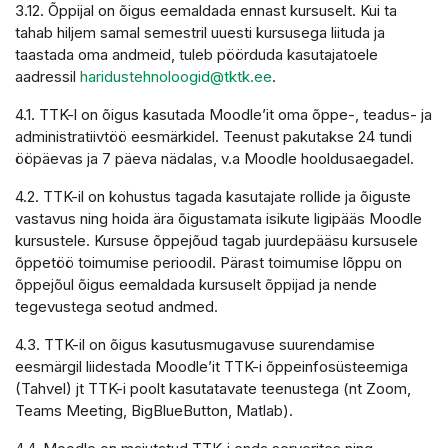
3.12. Õppijal on õigus eemaldada ennast kursuselt. Kui ta
tahab hiljem samal semestril uuesti kursusega liituda ja
taastada oma andmeid, tuleb pöörduda kasutajatoele
aadressil
haridustehnoloogid@tktk.ee
.
4.1. TTK-l on õigus kasutada Moodle’it oma õppe-, teadus- ja
administratiivtöö eesmärkidel. Teenust pakutakse 24 tundi
ööpäevas ja 7 päeva nädalas, v.a Moodle hooldusaegadel.
4.2. TTK-il on kohustus tagada kasutajate rollide ja õiguste
vastavus ning hoida ära õigustamata isikute ligipääs Moodle
kursustele. Kursuse õppejõud tagab juurdepääsu kursusele
õppetöö toimumise perioodil. Pärast toimumise lõppu on
õppejõul õigus eemaldada kursuselt õppijad ja nende
tegevustega seotud andmed.
4.3. TTK-il on õigus kasutusmugavuse suurendamise
eesmärgil liidestada Moodle’it TTK-i õppeinfosüsteemiga
(Tahvel) jt TTK-i poolt kasutatavate teenustega (nt Zoom,
Teams Meeting, BigBlueButton, Matlab).