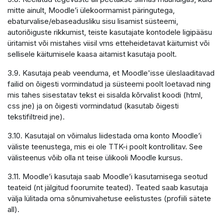
mitte ainult, Moodle’i ülekoormamist päringutega,
ebaturvalise/ebaseadusliku sisu lisamist süsteemi,
autoriõiguste rikkumist, teiste kasutajate kontodele ligipääsu
üritamist või mistahes viisil vms etteheidetavat käitumist või
sellisele käitumisele kaasa aitamist kasutaja poolt.
3.9. Kasutaja peab veenduma, et Moodle'isse üleslaaditavad
failid on õigesti vormindatud ja süsteemi poolt loetavad ning
mis tahes sisestatav tekst ei sisalda kõrvalist koodi (html,
css jne) ja on õigesti vormindatud (kasutab õigesti
tekstifiltreid jne).
3.10. Kasutajal on võimalus liidestada oma konto Moodle’i
väliste teenustega, mis ei ole TTK-i poolt kontrollitav. See
välisteenus võib olla nt teise ülikooli Moodle kursus.
3.11. Moodle’i kasutaja saab Moodle’i kasutamisega seotud
teateid (nt jälgitud foorumite teated). Teated saab kasutaja
välja lülitada oma sõnumivahetuse eelistustes (profiili sätete
all).