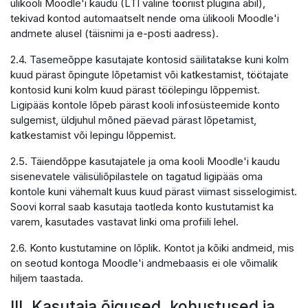
ülikooli Moodle'i kaudu (LTI väline tööriist plugina abil),
tekivad kontod automaatselt nende oma ülikooli Moodle'i
andmete alusel (täisnimi ja e-posti aadress).
2.4. Tasemeõppe kasutajate kontosid säilitatakse kuni kolm
kuud pärast õpingute lõpetamist või katkestamist, töötajate
kontosid kuni kolm kuud pärast töölepingu lõppemist.
Ligipääs kontole lõpeb pärast kooli infosüsteemide konto
sulgemist, üldjuhul mõned päevad pärast lõpetamist,
katkestamist või lepingu lõppemist.
2.5. Täiendõppe kasutajatele ja oma kooli Moodle'i kaudu
sisenevatele välisüliõpilastele on tagatud ligipääs oma
kontole kuni vähemalt kuus kuud pärast viimast sisselogimist.
Soovi korral saab kasutaja taotleda konto kustutamist ka
varem, kasutades vastavat linki oma profiili lehel.
2.6. Konto kustutamine on lõplik. Kontot ja kõiki andmeid, mis
on seotud kontoga Moodle'i andmebaasis ei ole võimalik
hiljem taastada.
III. Kasutaja õigused, kohustused ja