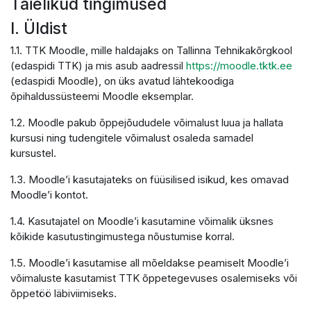
Täielikud tingimused
I. Üldist
1.1. TTK Moodle, mille haldajaks on Tallinna Tehnikakõrgkool
(edaspidi TTK) ja mis asub aadressil
https://moodle.tktk.ee
(edaspidi Moodle), on üks avatud lähtekoodiga
õpihaldussüsteemi Moodle eksemplar.
1.2. Moodle pakub õppejõududele võimalust luua ja hallata
kursusi ning tudengitele võimalust osaleda samadel
kursustel.
1.3. Moodle’i kasutajateks on füüsilised isikud, kes omavad
Moodle’i kontot.
1.4. Kasutajatel on Moodle’i kasutamine võimalik üksnes
kõikide kasutustingimustega nõustumise korral.
1.5. Moodle’i kasutamise all mõeldakse peamiselt Moodle’i
võimaluste kasutamist TTK õppetegevuses osalemiseks või
õppetöö läbiviimiseks.