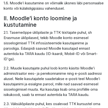
1.6. Moodle’i kasutamine on võimalik üksnes läbi personaalse
konto või külalisligipääsu vahendusel.
II. Moodle’i konto loomine ja
kustutamine
2.1. Tasemeõppe üliõpilaste ja TTK töötajate puhul, sh
Erasmuse üliõpilased, tekib Moodle konto esimesel
sisselogimisel TTK infosüsteemide kasutajanime ja
parooliga. Edaspidi saavad Moodle kasutajad ennast
autentida ka TARA kaudu (ID-kaardi, Mobiil-ID või Smart-
ID'ga).
2.2. Muude kasutajate puhul loob konto käsitsi Moodle’i
administraator ees- ja perekonnanime ning e-posti aadressi
alusel. Neile kasutajatele saadetakse e-posti teel Moodle’i
kasutajanimi ja esialgne parool, mille nad saavad esimesel
sisselogimisel muuta. Kui kasutaja lisab oma profiilile oma
isikukoodi, saab ta ennast autentida ka TARA kaudu.
2.3. Välisüliõpilaste puhul, kes osalevad TTK kursustel oma