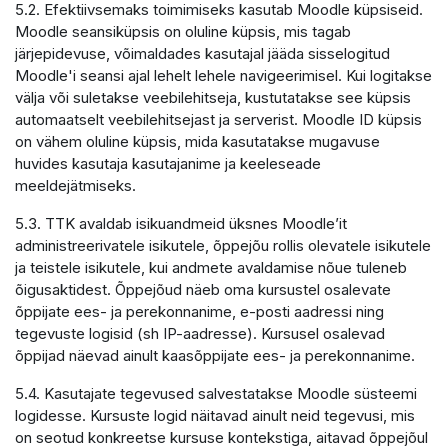
5.2. Efektiivsemaks toimimiseks kasutab Moodle küpsiseid.
Moodle seansiküpsis on oluline küpsis, mis tagab
järjepidevuse, võimaldades kasutajal jääda sisselogitud
Moodle'i seansi ajal lehelt lehele navigeerimisel. Kui logitakse
välja või suletakse veebilehitseja, kustutatakse see küpsis
automaatselt veebilehitsejast ja serverist. Moodle ID küpsis
on vähem oluline küpsis, mida kasutatakse mugavuse
huvides kasutaja kasutajanime ja keeleseade
meeldejätmiseks.
5.3. TTK avaldab isikuandmeid üksnes Moodle’it
administreerivatele isikutele, õppejõu rollis olevatele isikutele
ja teistele isikutele, kui andmete avaldamise nõue tuleneb
õigusaktidest. Õppejõud näeb oma kursustel osalevate
õppijate ees- ja perekonnanime, e-posti aadressi ning
tegevuste logisid (sh IP-aadresse). Kursusel osalevad
õppijad näevad ainult kaasõppijate ees- ja perekonnanime.
5.4. Kasutajate tegevused salvestatakse Moodle süsteemi
logidesse. Kursuste logid näitavad ainult neid tegevusi, mis
on seotud konkreetse kursuse kontekstiga, aitavad õppejõul