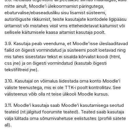
mitte ainult, Moodle’i ülekoormamist päringutega,
ebaturvalise/ebaseadusliku sisu lisamist süsteemi,
autoriõiguste rikkumist, teiste kasutajate kontodele ligipääsu
üritamist või mistahes viisil vms etteheidetavat käitumist või
sellisele käitumisele kaasa aitamist kasutaja poolt.
3.9. Kasutaja peab veenduma, et Moodle'isse üleslaaditavad
failid on õigesti vormindatud ja süsteemi poolt loetavad ning
mis tahes sisestatav tekst ei sisalda kõrvalist koodi (html,
css jne) ja on õigesti vormindatud (kasutab õigesti
tekstifiltreid jne).
3.10. Kasutajal on võimalus liidestada oma konto Moodle’i
väliste teenustega, mis ei ole TTK-i poolt kontrollitav. See
välisteenus võib olla nt teise ülikooli Moodle kursus.
3.11. Moodle’i kasutaja saab Moodle’i kasutamisega seotud
teateid (nt jälgitud foorumite teated). Teated saab kasutaja
välja lülitada oma sõnumivahetuse eelistustes (profiili sätete
all).