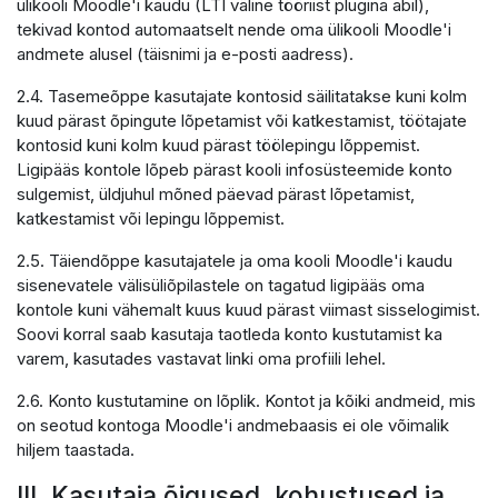
ülikooli Moodle'i kaudu (LTI väline tööriist plugina abil),
tekivad kontod automaatselt nende oma ülikooli Moodle'i
andmete alusel (täisnimi ja e-posti aadress).
2.4. Tasemeõppe kasutajate kontosid säilitatakse kuni kolm
kuud pärast õpingute lõpetamist või katkestamist, töötajate
kontosid kuni kolm kuud pärast töölepingu lõppemist.
Ligipääs kontole lõpeb pärast kooli infosüsteemide konto
sulgemist, üldjuhul mõned päevad pärast lõpetamist,
katkestamist või lepingu lõppemist.
2.5. Täiendõppe kasutajatele ja oma kooli Moodle'i kaudu
sisenevatele välisüliõpilastele on tagatud ligipääs oma
kontole kuni vähemalt kuus kuud pärast viimast sisselogimist.
Soovi korral saab kasutaja taotleda konto kustutamist ka
varem, kasutades vastavat linki oma profiili lehel.
2.6. Konto kustutamine on lõplik. Kontot ja kõiki andmeid, mis
on seotud kontoga Moodle'i andmebaasis ei ole võimalik
hiljem taastada.
III. Kasutaja õigused, kohustused ja