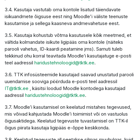
3.4. Kasutaja vastutab oma kontole lisatud täiendavate
isikuandmete õigsuse eest ning Moodle'i väliste teenuste
kasutamise ja sellega kaasneva andmevahetuse eest.
3.5. Kasutaja kohustub võtma kasutusele kõik meetmed, et
vältida kolmandate isikute ligipääs oma kontole (näiteks
parooli vahetus, ID-kaardi peatamine jms). Samuti tuleb
tekkinud ohu korral teavitada Moodle’i kasutajatuge e-posti
teel aadressil
haridustehnoloogid@tktk.ee
.
3.6. TTK infosüsteemide kasutajad saavad unustatud parooli
uuendamise sooviga pöörduda e-posti teel aadressil
IT@tktk.ee
, käsitsi loodud Moodle kontodega kasutajad
aadressil
haridustehnoloogid@tktk.ee
.
3.7. Moodle’i kasutamisel on keelatud mistahes tegevused,
mis võivad kahjustada Moodle’i toimimist või on vastuolus
õigusaktidega. Keelatud tegevuste tuvastamisel on TTK-il
õigus piirata kasutaja ligipääs e-õppe keskkonda.
3.8. Keelatud tegevuste all peetakse silmas muuhulgas, kuid