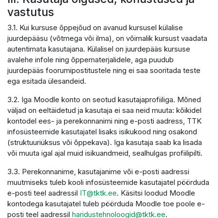
vastutus
3.1. Kui kursuse õppejõud on avanud kursusel külalise
juurdepääsu (võtmega või ilma), on võimalik kursust vaadata
autentimata kasutajana. Külalisel on juurdepääs kursuse
avalehe infole ning õppematerjalidele, aga puudub
juurdepääs foorumipostitustele ning ei saa sooritada teste
ega esitada ülesandeid.
3.2. Iga Moodle konto on seotud kasutajaprofiiliga. Mõned
väljad on eeltäidetud ja kasutaja ei saa neid muuta: kõikidel
kontodel ees- ja perekonnanimi ning e-posti aadress, TTK
infosüsteemide kasutajatel lisaks isikukood ning osakond
(struktuuriüksus või õppekava). Iga kasutaja saab ka lisada
või muuta igal ajal muid isikuandmeid, sealhulgas profiilipilti.
3.3. Perekonnanime, kasutajanime või e-posti aadressi
muutmiseks tuleb kooli infosüsteemide kasutajatel pöörduda
e-posti teel aadressil
IT@tktk.ee
. Käsitsi loodud Moodle
kontodega kasutajatel tuleb pöörduda Moodle toe poole e-
posti teel aadressil
haridustehnoloogid@tktk.ee
.