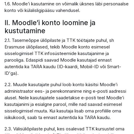
1.6. Moodle’i kasutamine on võimalik üksnes läbi personaalse
konto või külalisligipääsu vahendusel.
II. Moodle’i konto loomine ja
kustutamine
2.1. Tasemeõppe üliõpilaste ja TTK töötajate puhul, sh
Erasmuse üliõpilased, tekib Moodle konto esimesel
sisselogimisel TTK infosüsteemide kasutajanime ja
parooliga. Edaspidi saavad Moodle kasutajad ennast
autentida ka TARA kaudu (ID-kaardi, Mobiil-ID või Smart-
ID'ga).
2.2. Muude kasutajate puhul loob konto käsitsi Moodle’i
administraator ees- ja perekonnanime ning e-posti aadressi
alusel. Neile kasutajatele saadetakse e-posti teel Moodle’i
kasutajanimi ja esialgne parool, mille nad saavad esimesel
sisselogimisel muuta. Kui kasutaja lisab oma profiilile oma
isikukoodi, saab ta ennast autentida ka TARA kaudu.
2.3. Välisüliõpilaste puhul, kes osalevad TTK kursustel oma