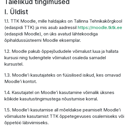
Täielikud tingimused
I. Üldist
1.1. TTK Moodle, mille haldajaks on Tallinna Tehnikakõrgkool
(edaspidi TTK) ja mis asub aadressil
https://moodle.tktk.ee
(edaspidi Moodle), on üks avatud lähtekoodiga
õpihaldussüsteemi Moodle eksemplar.
1.2. Moodle pakub õppejõududele võimalust luua ja hallata
kursusi ning tudengitele võimalust osaleda samadel
kursustel.
1.3. Moodle’i kasutajateks on füüsilised isikud, kes omavad
Moodle’i kontot.
1.4. Kasutajatel on Moodle’i kasutamine võimalik üksnes
kõikide kasutustingimustega nõustumise korral.
1.5. Moodle’i kasutamise all mõeldakse peamiselt Moodle’i
võimaluste kasutamist TTK õppetegevuses osalemiseks või
õppetöö läbiviimiseks.