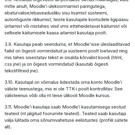
mitte ainult, Moodle’i ülekoormamist päringutega,
ebaturvalise/ebaseadusliku sisu lisamist süsteemi,
autoriõiguste rikkumist, teiste kasutajate kontodele ligipääsu
üritamist või mistahes viisil vms etteheidetavat käitumist või
sellisele käitumisele kaasa aitamist kasutaja poolt.
3.9. Kasutaja peab veenduma, et Moodle'isse üleslaaditavad
failid on õigesti vormindatud ja süsteemi poolt loetavad ning
mis tahes sisestatav tekst ei sisalda kõrvalist koodi (html,
css jne) ja on õigesti vormindatud (kasutab õigesti
tekstifiltreid jne).
3.10. Kasutajal on võimalus liidestada oma konto Moodle’i
väliste teenustega, mis ei ole TTK-i poolt kontrollitav. See
välisteenus võib olla nt teise ülikooli Moodle kursus.
3.11. Moodle’i kasutaja saab Moodle’i kasutamisega seotud
teateid (nt jälgitud foorumite teated). Teated saab kasutaja
välja lülitada oma sõnumivahetuse eelistustes (profiili sätete
all).