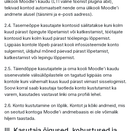
ülikooli Moodle'i kaudu (LTI väline tööriist plugina abil),
tekivad kontod automaatselt nende oma ülikooli Moodle'i
andmete alusel (täisnimi ja e-posti aadress).
2.4. Tasemeõppe kasutajate kontosid säilitatakse kuni kolm
kuud pärast õpingute lõpetamist või katkestamist, töötajate
kontosid kuni kolm kuud pärast töölepingu lõppemist.
Ligipääs kontole lõpeb pärast kooli infosüsteemide konto
sulgemist, üldjuhul mõned päevad pärast lõpetamist,
katkestamist või lepingu lõppemist.
2.5. Täiendõppe kasutajatele ja oma kooli Moodle'i kaudu
sisenevatele välisüliõpilastele on tagatud ligipääs oma
kontole kuni vähemalt kuus kuud pärast viimast sisselogimist.
Soovi korral saab kasutaja taotleda konto kustutamist ka
varem, kasutades vastavat linki oma profiili lehel.
2.6. Konto kustutamine on lõplik. Kontot ja kõiki andmeid, mis
on seotud kontoga Moodle'i andmebaasis ei ole võimalik
hiljem taastada.
III. Kasutaja õigused, kohustused ja