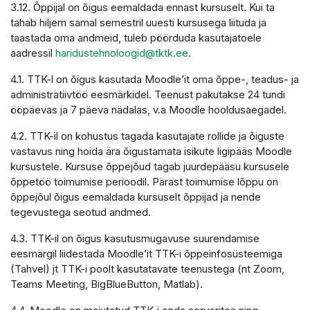
3.12. Õppijal on õigus eemaldada ennast kursuselt. Kui ta
tahab hiljem samal semestril uuesti kursusega liituda ja
taastada oma andmeid, tuleb pöörduda kasutajatoele
aadressil
haridustehnoloogid@tktk.ee
.
4.1. TTK-l on õigus kasutada Moodle’it oma õppe-, teadus- ja
administratiivtöö eesmärkidel. Teenust pakutakse 24 tundi
ööpäevas ja 7 päeva nädalas, v.a Moodle hooldusaegadel.
4.2. TTK-il on kohustus tagada kasutajate rollide ja õiguste
vastavus ning hoida ära õigustamata isikute ligipääs Moodle
kursustele. Kursuse õppejõud tagab juurdepääsu kursusele
õppetöö toimumise perioodil. Pärast toimumise lõppu on
õppejõul õigus eemaldada kursuselt õppijad ja nende
tegevustega seotud andmed.
4.3. TTK-il on õigus kasutusmugavuse suurendamise
eesmärgil liidestada Moodle’it TTK-i õppeinfosüsteemiga
(Tahvel) jt TTK-i poolt kasutatavate teenustega (nt Zoom,
Teams Meeting, BigBlueButton, Matlab).