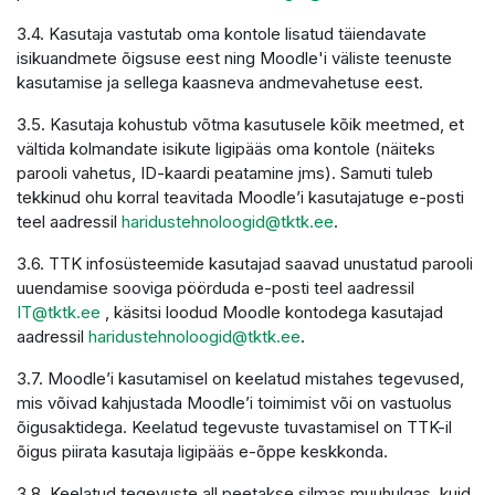
3.4. Kasutaja vastutab oma kontole lisatud täiendavate
isikuandmete õigsuse eest ning Moodle'i väliste teenuste
kasutamise ja sellega kaasneva andmevahetuse eest.
3.5. Kasutaja kohustub võtma kasutusele kõik meetmed, et
vältida kolmandate isikute ligipääs oma kontole (näiteks
parooli vahetus, ID-kaardi peatamine jms). Samuti tuleb
tekkinud ohu korral teavitada Moodle’i kasutajatuge e-posti
teel aadressil
haridustehnoloogid@tktk.ee
.
3.6. TTK infosüsteemide kasutajad saavad unustatud parooli
uuendamise sooviga pöörduda e-posti teel aadressil
IT@tktk.ee
, käsitsi loodud Moodle kontodega kasutajad
aadressil
haridustehnoloogid@tktk.ee
.
3.7. Moodle’i kasutamisel on keelatud mistahes tegevused,
mis võivad kahjustada Moodle’i toimimist või on vastuolus
õigusaktidega. Keelatud tegevuste tuvastamisel on TTK-il
õigus piirata kasutaja ligipääs e-õppe keskkonda.
3.8. Keelatud tegevuste all peetakse silmas muuhulgas, kuid