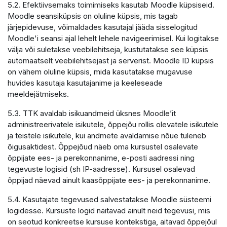
5.2. Efektiivsemaks toimimiseks kasutab Moodle küpsiseid.
Moodle seansiküpsis on oluline küpsis, mis tagab
järjepidevuse, võimaldades kasutajal jääda sisselogitud
Moodle'i seansi ajal lehelt lehele navigeerimisel. Kui logitakse
välja või suletakse veebilehitseja, kustutatakse see küpsis
automaatselt veebilehitsejast ja serverist. Moodle ID küpsis
on vähem oluline küpsis, mida kasutatakse mugavuse
huvides kasutaja kasutajanime ja keeleseade
meeldejätmiseks.
5.3. TTK avaldab isikuandmeid üksnes Moodle’it
administreerivatele isikutele, õppejõu rollis olevatele isikutele
ja teistele isikutele, kui andmete avaldamise nõue tuleneb
õigusaktidest. Õppejõud näeb oma kursustel osalevate
õppijate ees- ja perekonnanime, e-posti aadressi ning
tegevuste logisid (sh IP-aadresse). Kursusel osalevad
õppijad näevad ainult kaasõppijate ees- ja perekonnanime.
5.4. Kasutajate tegevused salvestatakse Moodle süsteemi
logidesse. Kursuste logid näitavad ainult neid tegevusi, mis
on seotud konkreetse kursuse kontekstiga, aitavad õppejõul