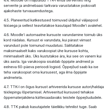
4.4. Moodle on majutatud TTK-i enda serverites ning
serverite ja andmebaasi tarkvara varustatakse jooksvalt
ajakohaste turvauuendustega.
4.5. Planeeritud katkestused toimuvad üldjuhul väljaspool
tööaega ja sellest teavitatakse kasutajad Moodle’i avalehel.
4.6. Moodle’i automaatne kursuste varundamine toimub üks
kord nädalas. Kursust ei varundata, kui pärast viimast
varundust pole toimunud muudatusi. Säilitatakse
maksimaalselt kaks varukoopiat ühe kursuse kohta,
minimaalselt üks. Üks kustutakse ära, kui see on vanem kui
üks aasta. Iga varukoopia sisaldab õppijate andmeid ja
eelneva 60-päeva perioodi logisid. Õppejõud saab ka ise
teha varukoopiat oma kursusest, aga ilma õppijate
andmeteta.
4.7. TTK-l on õigus kursust arhiveerida kursuse autori/haldaja
töölepingu lõpetamisel. Arhiveeritud kursused tehakse
õppematerjalidena kättesaadavaks teistele õppejõududele.
4.8. TTK pakub kasutajatele täielikku tehnilist tuge. Saab