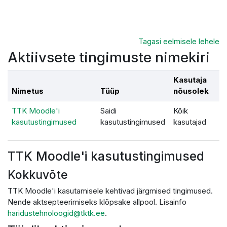
Jäta vahele peasisuni
Tagasi eelmisele lehele
Aktiivsete tingimuste nimekiri
Kasutaja
Nimetus
Tüüp
nõusolek
TTK Moodle'i
Saidi
Kõik
kasutustingimused
kasutustingimused
kasutajad
TTK Moodle'i kasutustingimused
Kokkuvõte
TTK Moodle'i kasutamisele kehtivad järgmised tingimused.
Nende aktsepteerimiseks klõpsake allpool. Lisainfo
haridustehnoloogid@tktk.ee
.