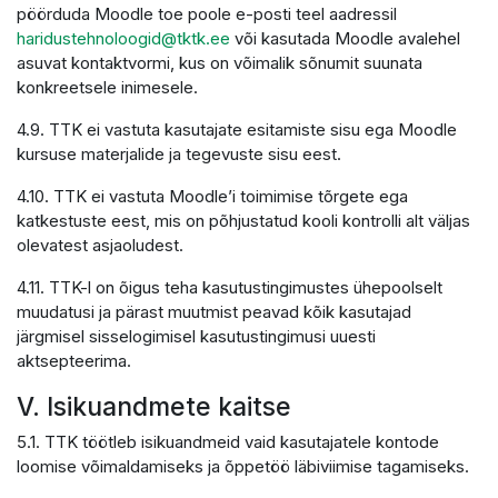
pöörduda Moodle toe poole e-posti teel aadressil
haridustehnoloogid@tktk.ee
või kasutada Moodle avalehel
asuvat kontaktvormi, kus on võimalik sõnumit suunata
konkreetsele inimesele.
4.9. TTK ei vastuta kasutajate esitamiste sisu ega Moodle
kursuse materjalide ja tegevuste sisu eest.
4.10. TTK ei vastuta Moodle’i toimimise tõrgete ega
katkestuste eest, mis on põhjustatud kooli kontrolli alt väljas
olevatest asjaoludest.
4.11. TTK-l on õigus teha kasutustingimustes ühepoolselt
muudatusi ja pärast muutmist peavad kõik kasutajad
järgmisel sisselogimisel kasutustingimusi uuesti
aktsepteerima.
V. Isikuandmete kaitse
5.1. TTK töötleb isikuandmeid vaid kasutajatele kontode
loomise võimaldamiseks ja õppetöö läbiviimise tagamiseks.