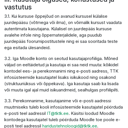
vastutus
3.1. Kui kursuse õppejõud on avanud kursusel külalise
juurdepääsu (võtmega või ilma), on võimalik kursust vaadata
autentimata kasutajana. Külalisel on juurdepääs kursuse
avalehe infole ning õppematerjalidele, aga puudub
juurdepääs foorumipostitustele ning ei saa sooritada teste
ega esitada ülesandeid.
3.2. Iga Moodle konto on seotud kasutajaprofiiliga. Mõned
väljad on eeltäidetud ja kasutaja ei saa neid muuta: kõikidel
kontodel ees- ja perekonnanimi ning e-posti aadress, TTK
infosüsteemide kasutajatel lisaks isikukood ning osakond
(struktuuriüksus või õppekava). Iga kasutaja saab ka lisada
või muuta igal ajal muid isikuandmeid, sealhulgas profiilipilti.
3.3. Perekonnanime, kasutajanime või e-posti aadressi
muutmiseks tuleb kooli infosüsteemide kasutajatel pöörduda
e-posti teel aadressil
IT@tktk.ee
. Käsitsi loodud Moodle
kontodega kasutajatel tuleb pöörduda Moodle toe poole e-
posti teel aadressil
haridustehnoloogid@tktk.ee
.