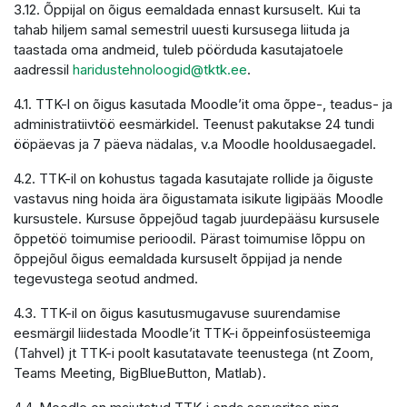
3.12. Õppijal on õigus eemaldada ennast kursuselt. Kui ta
tahab hiljem samal semestril uuesti kursusega liituda ja
taastada oma andmeid, tuleb pöörduda kasutajatoele
aadressil
haridustehnoloogid@tktk.ee
.
4.1. TTK-l on õigus kasutada Moodle’it oma õppe-, teadus- ja
administratiivtöö eesmärkidel. Teenust pakutakse 24 tundi
ööpäevas ja 7 päeva nädalas, v.a Moodle hooldusaegadel.
4.2. TTK-il on kohustus tagada kasutajate rollide ja õiguste
vastavus ning hoida ära õigustamata isikute ligipääs Moodle
kursustele. Kursuse õppejõud tagab juurdepääsu kursusele
õppetöö toimumise perioodil. Pärast toimumise lõppu on
õppejõul õigus eemaldada kursuselt õppijad ja nende
tegevustega seotud andmed.
4.3. TTK-il on õigus kasutusmugavuse suurendamise
eesmärgil liidestada Moodle’it TTK-i õppeinfosüsteemiga
(Tahvel) jt TTK-i poolt kasutatavate teenustega (nt Zoom,
Teams Meeting, BigBlueButton, Matlab).