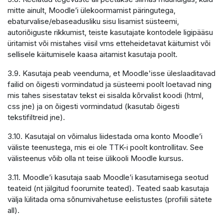
mitte ainult, Moodle’i ülekoormamist päringutega,
ebaturvalise/ebaseadusliku sisu lisamist süsteemi,
autoriõiguste rikkumist, teiste kasutajate kontodele ligipääsu
üritamist või mistahes viisil vms etteheidetavat käitumist või
sellisele käitumisele kaasa aitamist kasutaja poolt.
3.9. Kasutaja peab veenduma, et Moodle'isse üleslaaditavad
failid on õigesti vormindatud ja süsteemi poolt loetavad ning
mis tahes sisestatav tekst ei sisalda kõrvalist koodi (html,
css jne) ja on õigesti vormindatud (kasutab õigesti
tekstifiltreid jne).
3.10. Kasutajal on võimalus liidestada oma konto Moodle’i
väliste teenustega, mis ei ole TTK-i poolt kontrollitav. See
välisteenus võib olla nt teise ülikooli Moodle kursus.
3.11. Moodle’i kasutaja saab Moodle’i kasutamisega seotud
teateid (nt jälgitud foorumite teated). Teated saab kasutaja
välja lülitada oma sõnumivahetuse eelistustes (profiili sätete
all).