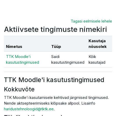
Jäta vahele peasisuni
Tagasi eelmisele lehele
Aktiivsete tingimuste nimekiri
Kasutaja
Nimetus
Tüüp
nõusolek
TTK Moodle'i
Saidi
Kõik
kasutustingimused
kasutustingimused
kasutajad
TTK Moodle'i kasutustingimused
Kokkuvõte
TTK Moodle'i kasutamisele kehtivad järgmised tingimused.
Nende aktsepteerimiseks klõpsake allpool. Lisainfo
haridustehnoloogid@tktk.ee
.