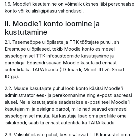
1.6. Moodle’i kasutamine on võimalik üksnes läbi personaalse
konto või külalisligipääsu vahendusel.
II. Moodle’i konto loomine ja
kustutamine
2.1. Tasemeõppe üliõpilaste ja TTK töötajate puhul, sh
Erasmuse üliõpilased, tekib Moodle konto esimesel
sisselogimisel TTK infosüsteemide kasutajanime ja
parooliga. Edaspidi saavad Moodle kasutajad ennast
autentida ka TARA kaudu (ID-kaardi, Mobiil-ID või Smart-
ID'ga).
2.2. Muude kasutajate puhul loob konto käsitsi Moodle’i
administraator ees- ja perekonnanime ning e-posti aadressi
alusel. Neile kasutajatele saadetakse e-posti teel Moodle’i
kasutajanimi ja esialgne parool, mille nad saavad esimesel
sisselogimisel muuta. Kui kasutaja lisab oma profiilile oma
isikukoodi, saab ta ennast autentida ka TARA kaudu.
2.3. Välisüliõpilaste puhul, kes osalevad TTK kursustel oma