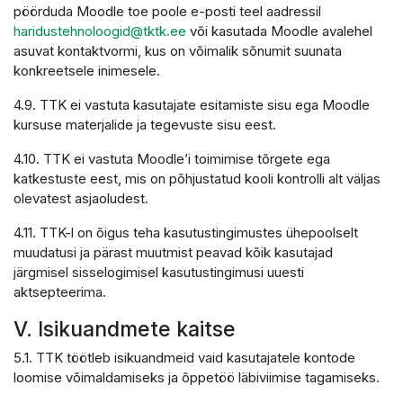
pöörduda Moodle toe poole e-posti teel aadressil
haridustehnoloogid@tktk.ee
või kasutada Moodle avalehel
asuvat kontaktvormi, kus on võimalik sõnumit suunata
konkreetsele inimesele.
4.9. TTK ei vastuta kasutajate esitamiste sisu ega Moodle
kursuse materjalide ja tegevuste sisu eest.
4.10. TTK ei vastuta Moodle’i toimimise tõrgete ega
katkestuste eest, mis on põhjustatud kooli kontrolli alt väljas
olevatest asjaoludest.
4.11. TTK-l on õigus teha kasutustingimustes ühepoolselt
muudatusi ja pärast muutmist peavad kõik kasutajad
järgmisel sisselogimisel kasutustingimusi uuesti
aktsepteerima.
V. Isikuandmete kaitse
5.1. TTK töötleb isikuandmeid vaid kasutajatele kontode
loomise võimaldamiseks ja õppetöö läbiviimise tagamiseks.