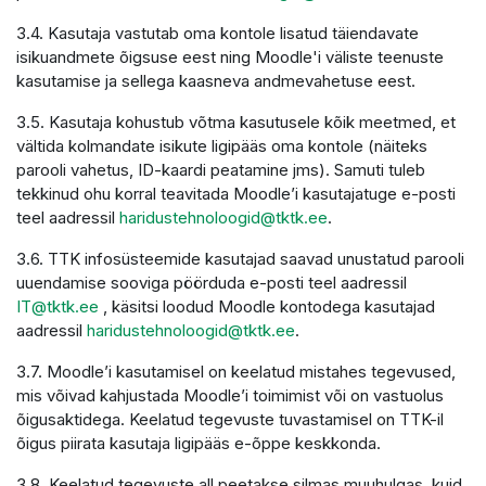
3.4. Kasutaja vastutab oma kontole lisatud täiendavate
isikuandmete õigsuse eest ning Moodle'i väliste teenuste
kasutamise ja sellega kaasneva andmevahetuse eest.
3.5. Kasutaja kohustub võtma kasutusele kõik meetmed, et
vältida kolmandate isikute ligipääs oma kontole (näiteks
parooli vahetus, ID-kaardi peatamine jms). Samuti tuleb
tekkinud ohu korral teavitada Moodle’i kasutajatuge e-posti
teel aadressil
haridustehnoloogid@tktk.ee
.
3.6. TTK infosüsteemide kasutajad saavad unustatud parooli
uuendamise sooviga pöörduda e-posti teel aadressil
IT@tktk.ee
, käsitsi loodud Moodle kontodega kasutajad
aadressil
haridustehnoloogid@tktk.ee
.
3.7. Moodle’i kasutamisel on keelatud mistahes tegevused,
mis võivad kahjustada Moodle’i toimimist või on vastuolus
õigusaktidega. Keelatud tegevuste tuvastamisel on TTK-il
õigus piirata kasutaja ligipääs e-õppe keskkonda.
3.8. Keelatud tegevuste all peetakse silmas muuhulgas, kuid