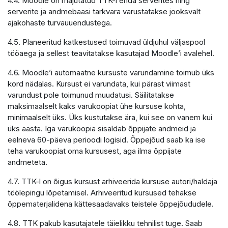
4.4. Moodle on majutatud TTK-i enda serverites ning
serverite ja andmebaasi tarkvara varustatakse jooksvalt
ajakohaste turvauuendustega.
4.5. Planeeritud katkestused toimuvad üldjuhul väljaspool
tööaega ja sellest teavitatakse kasutajad Moodle’i avalehel.
4.6. Moodle’i automaatne kursuste varundamine toimub üks
kord nädalas. Kursust ei varundata, kui pärast viimast
varundust pole toimunud muudatusi. Säilitatakse
maksimaalselt kaks varukoopiat ühe kursuse kohta,
minimaalselt üks. Üks kustutakse ära, kui see on vanem kui
üks aasta. Iga varukoopia sisaldab õppijate andmeid ja
eelneva 60-päeva perioodi logisid. Õppejõud saab ka ise
teha varukoopiat oma kursusest, aga ilma õppijate
andmeteta.
4.7. TTK-l on õigus kursust arhiveerida kursuse autori/haldaja
töölepingu lõpetamisel. Arhiveeritud kursused tehakse
õppematerjalidena kättesaadavaks teistele õppejõududele.
4.8. TTK pakub kasutajatele täielikku tehnilist tuge. Saab