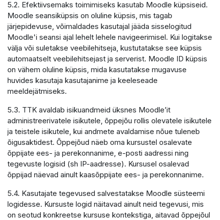
5.2. Efektiivsemaks toimimiseks kasutab Moodle küpsiseid.
Moodle seansiküpsis on oluline küpsis, mis tagab
järjepidevuse, võimaldades kasutajal jääda sisselogitud
Moodle'i seansi ajal lehelt lehele navigeerimisel. Kui logitakse
välja või suletakse veebilehitseja, kustutatakse see küpsis
automaatselt veebilehitsejast ja serverist. Moodle ID küpsis
on vähem oluline küpsis, mida kasutatakse mugavuse
huvides kasutaja kasutajanime ja keeleseade
meeldejätmiseks.
5.3. TTK avaldab isikuandmeid üksnes Moodle’it
administreerivatele isikutele, õppejõu rollis olevatele isikutele
ja teistele isikutele, kui andmete avaldamise nõue tuleneb
õigusaktidest. Õppejõud näeb oma kursustel osalevate
õppijate ees- ja perekonnanime, e-posti aadressi ning
tegevuste logisid (sh IP-aadresse). Kursusel osalevad
õppijad näevad ainult kaasõppijate ees- ja perekonnanime.
5.4. Kasutajate tegevused salvestatakse Moodle süsteemi
logidesse. Kursuste logid näitavad ainult neid tegevusi, mis
on seotud konkreetse kursuse kontekstiga, aitavad õppejõul