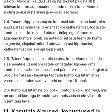
ülikooli Moodle'i kaudu (LTI väline tööriist plugina abil),
tekivad kontod automaatselt nende oma ülikooli Moodle'i
andmete alusel (täisnimi ja e-posti aadress).
2.4. Tasemeõppe kasutajate kontosid säilitatakse kuni kolm
kuud pärast õpingute lõpetamist või katkestamist, töötajate
kontosid kuni kolm kuud pärast töölepingu lõppemist.
Ligipääs kontole lõpeb pärast kooli infosüsteemide konto
sulgemist, üldjuhul mõned päevad pärast lõpetamist,
katkestamist või lepingu lõppemist.
2.5. Täiendõppe kasutajatele ja oma kooli Moodle'i kaudu
sisenevatele välisüliõpilastele on tagatud ligipääs oma
kontole kuni vähemalt kuus kuud pärast viimast sisselogimist.
Soovi korral saab kasutaja taotleda konto kustutamist ka
varem, kasutades vastavat linki oma profiili lehel.
2.6. Konto kustutamine on lõplik. Kontot ja kõiki andmeid, mis
on seotud kontoga Moodle'i andmebaasis ei ole võimalik
hiljem taastada.
III. Kasutaja õigused, kohustused ja