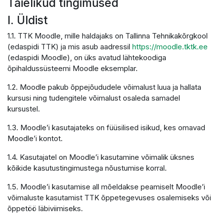
Täielikud tingimused
I. Üldist
1.1. TTK Moodle, mille haldajaks on Tallinna Tehnikakõrgkool
(edaspidi TTK) ja mis asub aadressil
https://moodle.tktk.ee
(edaspidi Moodle), on üks avatud lähtekoodiga
õpihaldussüsteemi Moodle eksemplar.
1.2. Moodle pakub õppejõududele võimalust luua ja hallata
kursusi ning tudengitele võimalust osaleda samadel
kursustel.
1.3. Moodle’i kasutajateks on füüsilised isikud, kes omavad
Moodle’i kontot.
1.4. Kasutajatel on Moodle’i kasutamine võimalik üksnes
kõikide kasutustingimustega nõustumise korral.
1.5. Moodle’i kasutamise all mõeldakse peamiselt Moodle’i
võimaluste kasutamist TTK õppetegevuses osalemiseks või
õppetöö läbiviimiseks.