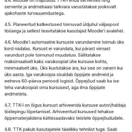
4.4. Moodle on majutatud TTK-i enda serverites ning
serverite ja andmebaasi tarkvara varustatakse jooksvalt
ajakohaste turvauuendustega.
4.5. Planeeritud katkestused toimuvad üldjuhul väljaspool
tööaega ja sellest teavitatakse kasutajad Moodle’i avalehel.
4.6. Moodle’i automaatne kursuste varundamine toimub üks
kord nädalas. Kursust ei varundata, kui pärast viimast
varundust pole toimunud muudatusi. Säilitatakse
maksimaalselt kaks varukoopiat ühe kursuse kohta,
minimaalselt üks. Üks kustutakse ära, kui see on vanem kui
üks aasta. Iga varukoopia sisaldab õppijate andmeid ja
eelneva 60-päeva perioodi logisid. Õppejõud saab ka ise
teha varukoopiat oma kursusest, aga ilma õppijate
andmeteta.
4.7. TTK-l on õigus kursust arhiveerida kursuse autori/haldaja
töölepingu lõpetamisel. Arhiveeritud kursused tehakse
õppematerjalidena kättesaadavaks teistele õppejõududele.
4.8. TTK pakub kasutajatele täielikku tehnilist tuge. Saab