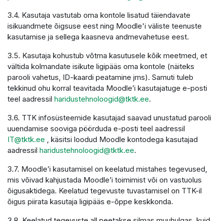
3.4. Kasutaja vastutab oma kontole lisatud täiendavate
isikuandmete õigsuse eest ning Moodle'i väliste teenuste
kasutamise ja sellega kaasneva andmevahetuse eest.
3.5. Kasutaja kohustub võtma kasutusele kõik meetmed, et
vältida kolmandate isikute ligipääs oma kontole (näiteks
parooli vahetus, ID-kaardi peatamine jms). Samuti tuleb
tekkinud ohu korral teavitada Moodle’i kasutajatuge e-posti
teel aadressil
haridustehnoloogid@tktk.ee
.
3.6. TTK infosüsteemide kasutajad saavad unustatud parooli
uuendamise sooviga pöörduda e-posti teel aadressil
IT@tktk.ee
, käsitsi loodud Moodle kontodega kasutajad
aadressil
haridustehnoloogid@tktk.ee
.
3.7. Moodle’i kasutamisel on keelatud mistahes tegevused,
mis võivad kahjustada Moodle’i toimimist või on vastuolus
õigusaktidega. Keelatud tegevuste tuvastamisel on TTK-il
õigus piirata kasutaja ligipääs e-õppe keskkonda.
3.8. Keelatud tegevuste all peetakse silmas muuhulgas, kuid