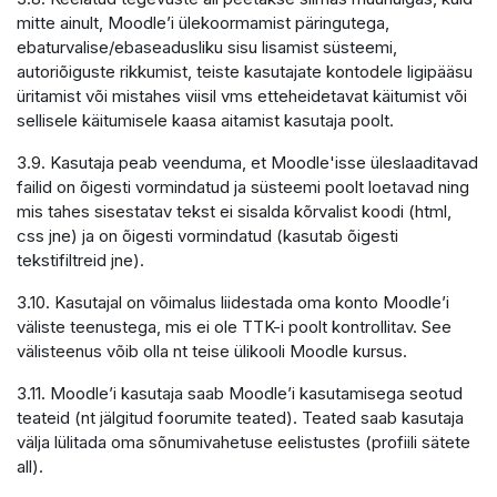
mitte ainult, Moodle’i ülekoormamist päringutega,
ebaturvalise/ebaseadusliku sisu lisamist süsteemi,
autoriõiguste rikkumist, teiste kasutajate kontodele ligipääsu
üritamist või mistahes viisil vms etteheidetavat käitumist või
sellisele käitumisele kaasa aitamist kasutaja poolt.
3.9. Kasutaja peab veenduma, et Moodle'isse üleslaaditavad
failid on õigesti vormindatud ja süsteemi poolt loetavad ning
mis tahes sisestatav tekst ei sisalda kõrvalist koodi (html,
css jne) ja on õigesti vormindatud (kasutab õigesti
tekstifiltreid jne).
3.10. Kasutajal on võimalus liidestada oma konto Moodle’i
väliste teenustega, mis ei ole TTK-i poolt kontrollitav. See
välisteenus võib olla nt teise ülikooli Moodle kursus.
3.11. Moodle’i kasutaja saab Moodle’i kasutamisega seotud
teateid (nt jälgitud foorumite teated). Teated saab kasutaja
välja lülitada oma sõnumivahetuse eelistustes (profiili sätete
all).