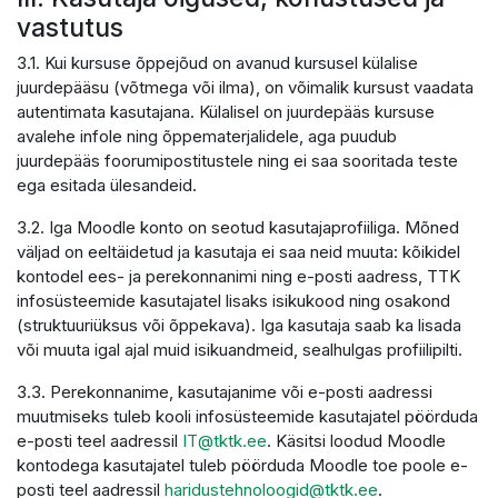
vastutus
3.1. Kui kursuse õppejõud on avanud kursusel külalise
juurdepääsu (võtmega või ilma), on võimalik kursust vaadata
autentimata kasutajana. Külalisel on juurdepääs kursuse
avalehe infole ning õppematerjalidele, aga puudub
juurdepääs foorumipostitustele ning ei saa sooritada teste
ega esitada ülesandeid.
3.2. Iga Moodle konto on seotud kasutajaprofiiliga. Mõned
väljad on eeltäidetud ja kasutaja ei saa neid muuta: kõikidel
kontodel ees- ja perekonnanimi ning e-posti aadress, TTK
infosüsteemide kasutajatel lisaks isikukood ning osakond
(struktuuriüksus või õppekava). Iga kasutaja saab ka lisada
või muuta igal ajal muid isikuandmeid, sealhulgas profiilipilti.
3.3. Perekonnanime, kasutajanime või e-posti aadressi
muutmiseks tuleb kooli infosüsteemide kasutajatel pöörduda
e-posti teel aadressil
IT@tktk.ee
. Käsitsi loodud Moodle
kontodega kasutajatel tuleb pöörduda Moodle toe poole e-
posti teel aadressil
haridustehnoloogid@tktk.ee
.