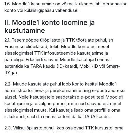
1.6. Moodle’i kasutamine on võimalik üksnes läbi personaalse
konto või külalisligipääsu vahendusel.
II. Moodle’i konto loomine ja
kustutamine
2.1. Tasemeõppe üliõpilaste ja TTK töötajate puhul, sh
Erasmuse üliõpilased, tekib Moodle konto esimesel
sisselogimisel TTK infosüsteemide kasutajanime ja
parooliga. Edaspidi saavad Moodle kasutajad ennast
autentida ka TARA kaudu (ID-kaardi, Mobiil-ID või Smart-
ID'ga).
2.2. Muude kasutajate puhul loob konto käsitsi Moodle’i
administraator ees- ja perekonnanime ning e-posti aadressi
alusel. Neile kasutajatele saadetakse e-posti teel Moodle’i
kasutajanimi ja esialgne parool, mille nad saavad esimesel
sisselogimisel muuta. Kui kasutaja lisab oma profiilile oma
isikukoodi, saab ta ennast autentida ka TARA kaudu.
2.3. Välisüliõpilaste puhul, kes osalevad TTK kursustel oma