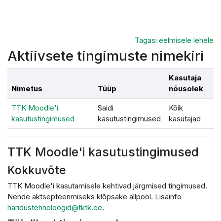
Jäta vahele peasisuni
Tagasi eelmisele lehele
Aktiivsete tingimuste nimekiri
Kasutaja
Nimetus
Tüüp
nõusolek
TTK Moodle'i
Saidi
Kõik
kasutustingimused
kasutustingimused
kasutajad
TTK Moodle'i kasutustingimused
Kokkuvõte
TTK Moodle'i kasutamisele kehtivad järgmised tingimused.
Nende aktsepteerimiseks klõpsake allpool. Lisainfo
haridustehnoloogid@tktk.ee
.