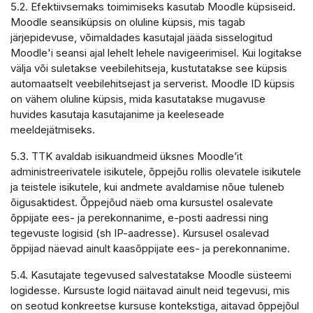
5.2. Efektiivsemaks toimimiseks kasutab Moodle küpsiseid.
Moodle seansiküpsis on oluline küpsis, mis tagab
järjepidevuse, võimaldades kasutajal jääda sisselogitud
Moodle'i seansi ajal lehelt lehele navigeerimisel. Kui logitakse
välja või suletakse veebilehitseja, kustutatakse see küpsis
automaatselt veebilehitsejast ja serverist. Moodle ID küpsis
on vähem oluline küpsis, mida kasutatakse mugavuse
huvides kasutaja kasutajanime ja keeleseade
meeldejätmiseks.
5.3. TTK avaldab isikuandmeid üksnes Moodle’it
administreerivatele isikutele, õppejõu rollis olevatele isikutele
ja teistele isikutele, kui andmete avaldamise nõue tuleneb
õigusaktidest. Õppejõud näeb oma kursustel osalevate
õppijate ees- ja perekonnanime, e-posti aadressi ning
tegevuste logisid (sh IP-aadresse). Kursusel osalevad
õppijad näevad ainult kaasõppijate ees- ja perekonnanime.
5.4. Kasutajate tegevused salvestatakse Moodle süsteemi
logidesse. Kursuste logid näitavad ainult neid tegevusi, mis
on seotud konkreetse kursuse kontekstiga, aitavad õppejõul