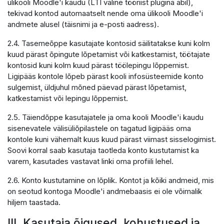
ülikooli Moodle'i kaudu (LTI väline tööriist plugina abil),
tekivad kontod automaatselt nende oma ülikooli Moodle'i
andmete alusel (täisnimi ja e-posti aadress).
2.4. Tasemeõppe kasutajate kontosid säilitatakse kuni kolm
kuud pärast õpingute lõpetamist või katkestamist, töötajate
kontosid kuni kolm kuud pärast töölepingu lõppemist.
Ligipääs kontole lõpeb pärast kooli infosüsteemide konto
sulgemist, üldjuhul mõned päevad pärast lõpetamist,
katkestamist või lepingu lõppemist.
2.5. Täiendõppe kasutajatele ja oma kooli Moodle'i kaudu
sisenevatele välisüliõpilastele on tagatud ligipääs oma
kontole kuni vähemalt kuus kuud pärast viimast sisselogimist.
Soovi korral saab kasutaja taotleda konto kustutamist ka
varem, kasutades vastavat linki oma profiili lehel.
2.6. Konto kustutamine on lõplik. Kontot ja kõiki andmeid, mis
on seotud kontoga Moodle'i andmebaasis ei ole võimalik
hiljem taastada.
III. Kasutaja õigused, kohustused ja