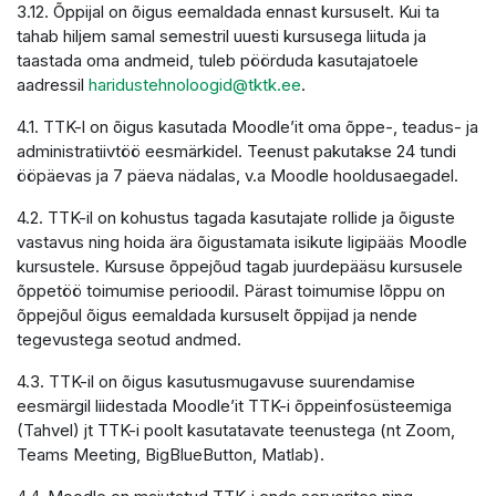
3.12. Õppijal on õigus eemaldada ennast kursuselt. Kui ta
tahab hiljem samal semestril uuesti kursusega liituda ja
taastada oma andmeid, tuleb pöörduda kasutajatoele
aadressil
haridustehnoloogid@tktk.ee
.
4.1. TTK-l on õigus kasutada Moodle’it oma õppe-, teadus- ja
administratiivtöö eesmärkidel. Teenust pakutakse 24 tundi
ööpäevas ja 7 päeva nädalas, v.a Moodle hooldusaegadel.
4.2. TTK-il on kohustus tagada kasutajate rollide ja õiguste
vastavus ning hoida ära õigustamata isikute ligipääs Moodle
kursustele. Kursuse õppejõud tagab juurdepääsu kursusele
õppetöö toimumise perioodil. Pärast toimumise lõppu on
õppejõul õigus eemaldada kursuselt õppijad ja nende
tegevustega seotud andmed.
4.3. TTK-il on õigus kasutusmugavuse suurendamise
eesmärgil liidestada Moodle’it TTK-i õppeinfosüsteemiga
(Tahvel) jt TTK-i poolt kasutatavate teenustega (nt Zoom,
Teams Meeting, BigBlueButton, Matlab).