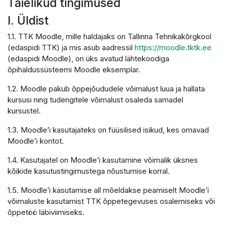
Täielikud tingimused
I. Üldist
1.1. TTK Moodle, mille haldajaks on Tallinna Tehnikakõrgkool
(edaspidi TTK) ja mis asub aadressil
https://moodle.tktk.ee
(edaspidi Moodle), on üks avatud lähtekoodiga
õpihaldussüsteemi Moodle eksemplar.
1.2. Moodle pakub õppejõududele võimalust luua ja hallata
kursusi ning tudengitele võimalust osaleda samadel
kursustel.
1.3. Moodle’i kasutajateks on füüsilised isikud, kes omavad
Moodle’i kontot.
1.4. Kasutajatel on Moodle’i kasutamine võimalik üksnes
kõikide kasutustingimustega nõustumise korral.
1.5. Moodle’i kasutamise all mõeldakse peamiselt Moodle’i
võimaluste kasutamist TTK õppetegevuses osalemiseks või
õppetöö läbiviimiseks.