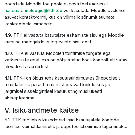
pöörduda Moodle toe poole e-posti teel aadressil
haridustehnoloogid@tktk.ee
või kasutada Moodle avalehel
asuvat kontaktvormi, kus on võimalik sõnumit suunata
konkreetsele inimesele.
4.9. TTK ei vastuta kasutajate esitamiste sisu ega Moodle
kursuse materjalide ja tegevuste sisu eest.
4.10. TTK ei vastuta Moodle’i toimimise tõrgete ega
katkestuste eest, mis on põhjustatud kooli kontrolli alt väljas
olevatest asjaoludest.
4.11. TTK-l on õigus teha kasutustingimustes ühepoolselt
muudatusi ja pärast muutmist peavad kõik kasutajad
järgmisel sisselogimisel kasutustingimusi uuesti
aktsepteerima.
V. Isikuandmete kaitse
5.1. TTK töötleb isikuandmeid vaid kasutajatele kontode
loomise võimaldamiseks ja õppetöö läbiviimise tagamiseks.