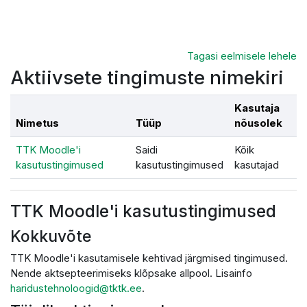
Jäta vahele peasisuni
Tagasi eelmisele lehele
Aktiivsete tingimuste nimekiri
Kasutaja
Nimetus
Tüüp
nõusolek
TTK Moodle'i
Saidi
Kõik
kasutustingimused
kasutustingimused
kasutajad
TTK Moodle'i kasutustingimused
Kokkuvõte
TTK Moodle'i kasutamisele kehtivad järgmised tingimused.
Nende aktsepteerimiseks klõpsake allpool. Lisainfo
haridustehnoloogid@tktk.ee
.