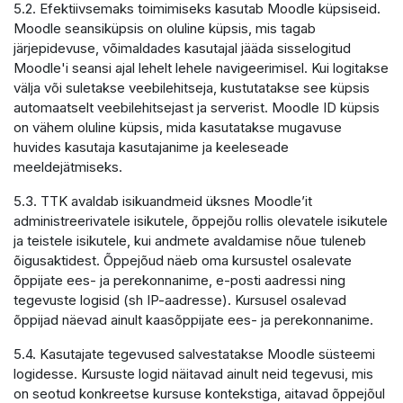
5.2. Efektiivsemaks toimimiseks kasutab Moodle küpsiseid.
Moodle seansiküpsis on oluline küpsis, mis tagab
järjepidevuse, võimaldades kasutajal jääda sisselogitud
Moodle'i seansi ajal lehelt lehele navigeerimisel. Kui logitakse
välja või suletakse veebilehitseja, kustutatakse see küpsis
automaatselt veebilehitsejast ja serverist. Moodle ID küpsis
on vähem oluline küpsis, mida kasutatakse mugavuse
huvides kasutaja kasutajanime ja keeleseade
meeldejätmiseks.
5.3. TTK avaldab isikuandmeid üksnes Moodle’it
administreerivatele isikutele, õppejõu rollis olevatele isikutele
ja teistele isikutele, kui andmete avaldamise nõue tuleneb
õigusaktidest. Õppejõud näeb oma kursustel osalevate
õppijate ees- ja perekonnanime, e-posti aadressi ning
tegevuste logisid (sh IP-aadresse). Kursusel osalevad
õppijad näevad ainult kaasõppijate ees- ja perekonnanime.
5.4. Kasutajate tegevused salvestatakse Moodle süsteemi
logidesse. Kursuste logid näitavad ainult neid tegevusi, mis
on seotud konkreetse kursuse kontekstiga, aitavad õppejõul