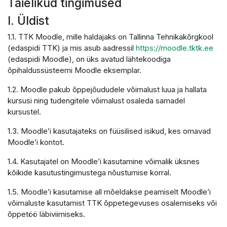
Täielikud tingimused
I. Üldist
1.1. TTK Moodle, mille haldajaks on Tallinna Tehnikakõrgkool
(edaspidi TTK) ja mis asub aadressil
https://moodle.tktk.ee
(edaspidi Moodle), on üks avatud lähtekoodiga
õpihaldussüsteemi Moodle eksemplar.
1.2. Moodle pakub õppejõududele võimalust luua ja hallata
kursusi ning tudengitele võimalust osaleda samadel
kursustel.
1.3. Moodle’i kasutajateks on füüsilised isikud, kes omavad
Moodle’i kontot.
1.4. Kasutajatel on Moodle’i kasutamine võimalik üksnes
kõikide kasutustingimustega nõustumise korral.
1.5. Moodle’i kasutamise all mõeldakse peamiselt Moodle’i
võimaluste kasutamist TTK õppetegevuses osalemiseks või
õppetöö läbiviimiseks.