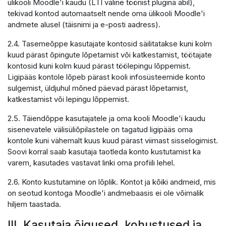
ülikooli Moodle'i kaudu (LTI väline tööriist plugina abil),
tekivad kontod automaatselt nende oma ülikooli Moodle'i
andmete alusel (täisnimi ja e-posti aadress).
2.4. Tasemeõppe kasutajate kontosid säilitatakse kuni kolm
kuud pärast õpingute lõpetamist või katkestamist, töötajate
kontosid kuni kolm kuud pärast töölepingu lõppemist.
Ligipääs kontole lõpeb pärast kooli infosüsteemide konto
sulgemist, üldjuhul mõned päevad pärast lõpetamist,
katkestamist või lepingu lõppemist.
2.5. Täiendõppe kasutajatele ja oma kooli Moodle'i kaudu
sisenevatele välisüliõpilastele on tagatud ligipääs oma
kontole kuni vähemalt kuus kuud pärast viimast sisselogimist.
Soovi korral saab kasutaja taotleda konto kustutamist ka
varem, kasutades vastavat linki oma profiili lehel.
2.6. Konto kustutamine on lõplik. Kontot ja kõiki andmeid, mis
on seotud kontoga Moodle'i andmebaasis ei ole võimalik
hiljem taastada.
III. Kasutaja õigused, kohustused ja