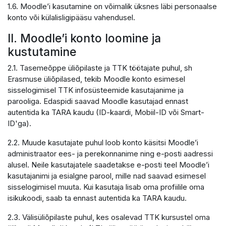
1.6. Moodle’i kasutamine on võimalik üksnes läbi personaalse
konto või külalisligipääsu vahendusel.
II. Moodle’i konto loomine ja
kustutamine
2.1. Tasemeõppe üliõpilaste ja TTK töötajate puhul, sh
Erasmuse üliõpilased, tekib Moodle konto esimesel
sisselogimisel TTK infosüsteemide kasutajanime ja
parooliga. Edaspidi saavad Moodle kasutajad ennast
autentida ka TARA kaudu (ID-kaardi, Mobiil-ID või Smart-
ID'ga).
2.2. Muude kasutajate puhul loob konto käsitsi Moodle’i
administraator ees- ja perekonnanime ning e-posti aadressi
alusel. Neile kasutajatele saadetakse e-posti teel Moodle’i
kasutajanimi ja esialgne parool, mille nad saavad esimesel
sisselogimisel muuta. Kui kasutaja lisab oma profiilile oma
isikukoodi, saab ta ennast autentida ka TARA kaudu.
2.3. Välisüliõpilaste puhul, kes osalevad TTK kursustel oma