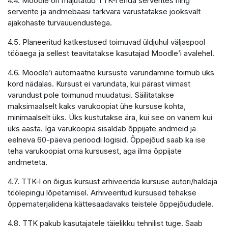
4.4. Moodle on majutatud TTK-i enda serverites ning
serverite ja andmebaasi tarkvara varustatakse jooksvalt
ajakohaste turvauuendustega.
4.5. Planeeritud katkestused toimuvad üldjuhul väljaspool
tööaega ja sellest teavitatakse kasutajad Moodle’i avalehel.
4.6. Moodle’i automaatne kursuste varundamine toimub üks
kord nädalas. Kursust ei varundata, kui pärast viimast
varundust pole toimunud muudatusi. Säilitatakse
maksimaalselt kaks varukoopiat ühe kursuse kohta,
minimaalselt üks. Üks kustutakse ära, kui see on vanem kui
üks aasta. Iga varukoopia sisaldab õppijate andmeid ja
eelneva 60-päeva perioodi logisid. Õppejõud saab ka ise
teha varukoopiat oma kursusest, aga ilma õppijate
andmeteta.
4.7. TTK-l on õigus kursust arhiveerida kursuse autori/haldaja
töölepingu lõpetamisel. Arhiveeritud kursused tehakse
õppematerjalidena kättesaadavaks teistele õppejõududele.
4.8. TTK pakub kasutajatele täielikku tehnilist tuge. Saab