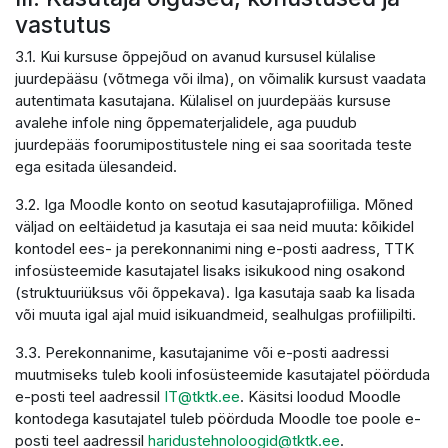
vastutus
3.1. Kui kursuse õppejõud on avanud kursusel külalise
juurdepääsu (võtmega või ilma), on võimalik kursust vaadata
autentimata kasutajana. Külalisel on juurdepääs kursuse
avalehe infole ning õppematerjalidele, aga puudub
juurdepääs foorumipostitustele ning ei saa sooritada teste
ega esitada ülesandeid.
3.2. Iga Moodle konto on seotud kasutajaprofiiliga. Mõned
väljad on eeltäidetud ja kasutaja ei saa neid muuta: kõikidel
kontodel ees- ja perekonnanimi ning e-posti aadress, TTK
infosüsteemide kasutajatel lisaks isikukood ning osakond
(struktuuriüksus või õppekava). Iga kasutaja saab ka lisada
või muuta igal ajal muid isikuandmeid, sealhulgas profiilipilti.
3.3. Perekonnanime, kasutajanime või e-posti aadressi
muutmiseks tuleb kooli infosüsteemide kasutajatel pöörduda
e-posti teel aadressil
IT@tktk.ee
. Käsitsi loodud Moodle
kontodega kasutajatel tuleb pöörduda Moodle toe poole e-
posti teel aadressil
haridustehnoloogid@tktk.ee
.