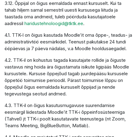
3.12. Õppijal on õigus eemaldada ennast kursuselt. Kui ta
tahab hiljem samal semestril uuesti kursusega liituda ja
taastada oma andmeid, tuleb pöörduda kasutajatoele
aadressil
haridustehnoloogid@tktk.ee
.
4.1. TTK-l on õigus kasutada Moodle’it oma õppe-, teadus- ja
administratiivtöö eesmärkidel. Teenust pakutakse 24 tundi
ööpäevas ja 7 päeva nädalas, v.a Moodle hooldusaegadel.
4.2. TTK-il on kohustus tagada kasutajate rollide ja õiguste
vastavus ning hoida ära õigustamata isikute ligipääs Moodle
kursustele. Kursuse õppejõud tagab juurdepääsu kursusele
õppetöö toimumise perioodil. Pärast toimumise lõppu on
õppejõul õigus eemaldada kursuselt õppijad ja nende
tegevustega seotud andmed.
4.3. TTK-il on õigus kasutusmugavuse suurendamise
eesmärgil liidestada Moodle’it TTK-i õppeinfosüsteemiga
(Tahvel) jt TTK-i poolt kasutatavate teenustega (nt Zoom,
Teams Meeting, BigBlueButton, Matlab).