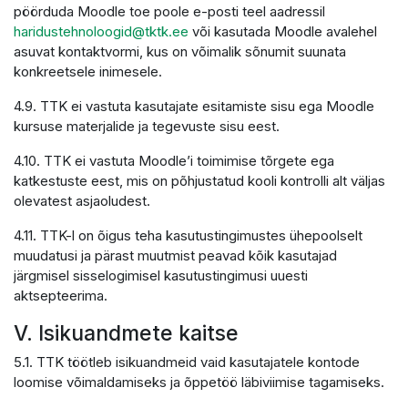
pöörduda Moodle toe poole e-posti teel aadressil
haridustehnoloogid@tktk.ee
või kasutada Moodle avalehel
asuvat kontaktvormi, kus on võimalik sõnumit suunata
konkreetsele inimesele.
4.9. TTK ei vastuta kasutajate esitamiste sisu ega Moodle
kursuse materjalide ja tegevuste sisu eest.
4.10. TTK ei vastuta Moodle’i toimimise tõrgete ega
katkestuste eest, mis on põhjustatud kooli kontrolli alt väljas
olevatest asjaoludest.
4.11. TTK-l on õigus teha kasutustingimustes ühepoolselt
muudatusi ja pärast muutmist peavad kõik kasutajad
järgmisel sisselogimisel kasutustingimusi uuesti
aktsepteerima.
V. Isikuandmete kaitse
5.1. TTK töötleb isikuandmeid vaid kasutajatele kontode
loomise võimaldamiseks ja õppetöö läbiviimise tagamiseks.