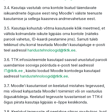
3.4. Kasutaja vastutab oma kontole lisatud täiendavate
isikuandmete õigsuse eest ning Moodle'i väliste teenuste
kasutamise ja sellega kaasneva andmevahetuse eest.
3.5. Kasutaja kohustub võtma kasutusele kõik meetmed, et
vältida kolmandate isikute ligipääs oma kontole (näiteks
parooli vahetus, ID-kaardi peatamine jms). Samuti tuleb
tekkinud ohu korral teavitada Moodle’i kasutajatuge e-posti
teel aadressil
haridustehnoloogid@tktk.ee
.
3.6. TTK infosüsteemide kasutajad saavad unustatud parooli
uuendamise sooviga pöörduda e-posti teel aadressil
IT@tktk.ee
, käsitsi loodud Moodle kontodega kasutajad
aadressil
haridustehnoloogid@tktk.ee
.
3.7. Moodle’i kasutamisel on keelatud mistahes tegevused,
mis võivad kahjustada Moodle’i toimimist või on vastuolus
õigusaktidega. Keelatud tegevuste tuvastamisel on TTK-il
õigus piirata kasutaja ligipääs e-õppe keskkonda.
3.8. Keelatud tegevuste all peetakse silmas muuhulgas, kuid