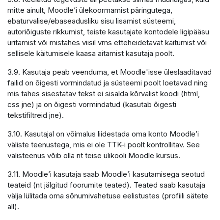
mitte ainult, Moodle’i ülekoormamist päringutega,
ebaturvalise/ebaseadusliku sisu lisamist süsteemi,
autoriõiguste rikkumist, teiste kasutajate kontodele ligipääsu
üritamist või mistahes viisil vms etteheidetavat käitumist või
sellisele käitumisele kaasa aitamist kasutaja poolt.
3.9. Kasutaja peab veenduma, et Moodle'isse üleslaaditavad
failid on õigesti vormindatud ja süsteemi poolt loetavad ning
mis tahes sisestatav tekst ei sisalda kõrvalist koodi (html,
css jne) ja on õigesti vormindatud (kasutab õigesti
tekstifiltreid jne).
3.10. Kasutajal on võimalus liidestada oma konto Moodle’i
väliste teenustega, mis ei ole TTK-i poolt kontrollitav. See
välisteenus võib olla nt teise ülikooli Moodle kursus.
3.11. Moodle’i kasutaja saab Moodle’i kasutamisega seotud
teateid (nt jälgitud foorumite teated). Teated saab kasutaja
välja lülitada oma sõnumivahetuse eelistustes (profiili sätete
all).