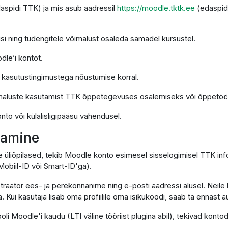
daspidi TTK) ja mis asub aadressil
https://moodle.tktk.ee
(edaspid
si ning tudengitele võimalust osaleda samadel kursustel.
dle’i kontot.
e kasutustingimustega nõustumise korral.
imaluste kasutamist TTK õppetegevuses osalemiseks või õppetöö 
nto või külalisligipääsu vahendusel.
utamine
e üliõpilased, tekib Moodle konto esimesel sisselogimisel TTK in
obiil-ID või Smart-ID'ga).
traator ees- ja perekonnanime ning e-posti aadressi alusel. Neile 
. Kui kasutaja lisab oma profiilile oma isikukoodi, saab ta ennast
ooli Moodle'i kaudu (LTI väline tööriist plugina abil), tekivad ko