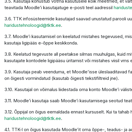
3.5. Kasutaja kohustub võtma kasutusele kõik meetmed, et välti
teavitada Moodle’i kasutajatuge e-posti teel aadressil
haridust
3.6. TTK infosüsteemide kasutajad saavad unustatud parooli u
haridustehnoloogid@tktk.ee
.
3.7. Moodle’i kasutamisel on keelatud mistahes tegevused, mis 
kasutaja ligipääs e-õppe keskkonda.
3.8. Keelatud tegevuste all peetakse silmas muuhulgas, kuid mit
kasutajate kontodele ligipääsu üritamist või mistahes viisil vms 
3.9. Kasutaja peab veenduma, et Moodle'isse üleslaaditavad faili
on õigesti vormindatud (kasutab õigesti tekstifiltreid jne).
3.10. Kasutajal on võimalus liidestada oma konto Moodle’i väliste
3.11. Moodle’i kasutaja saab Moodle’i kasutamisega seotud teatei
3.12. Õppijal on õigus eemaldada ennast kursuselt. Kui ta tahab
haridustehnoloogid@tktk.ee
.
4.1. TTK-l on õigus kasutada Moodle’it oma õppe-, teadus- ja 