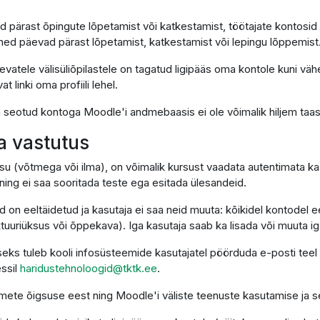
d pärast õpingute lõpetamist või katkestamist, töötajate kontosid
ned päevad pärast lõpetamist, katkestamist või lepingu lõppemist
vatele välisüliõpilastele on tagatud ligipääs oma kontole kuni väh
linki oma profiili lehel.
on seotud kontoga Moodle'i andmebaasis ei ole võimalik hiljem taa
ja vastutus
su (võtmega või ilma), on võimalik kursust vaadata autentimata kas
ing ei saa sooritada teste ega esitada ülesandeid.
d on eeltäidetud ja kasutaja ei saa neid muuta: kõikidel kontodel
uriüksus või õppekava). Iga kasutaja saab ka lisada või muuta igal 
eks tuleb kooli infosüsteemide kasutajatel pöörduda e-posti teel
essil
haridustehnoloogid@tktk.ee
.
ndmete õigsuse eest ning Moodle'i väliste teenuste kasutamise ja