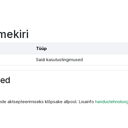
mekiri
Tüüp
Saidi kasutustingimused
sed
de aktsepteerimiseks klõpsake allpool. Lisainfo
haridustehnoloo