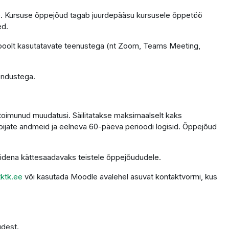
tele. Kursuse õppejõud tagab juurdepääsu kursusele õppetöö
ed.
 poolt kasutatavate teenustega (nt Zoom, Teams Meeting,
endustega.
 toimunud muudatusi. Säilitatakse maksimaalselt kaks
ppijate andmeid ja eelneva 60-päeva perioodi logisid. Õppejõud
alidena kättesaadavaks teistele õppejõududele.
ktk.ee
või kasutada Moodle avalehel asuvat kontaktvormi, kus
udest.