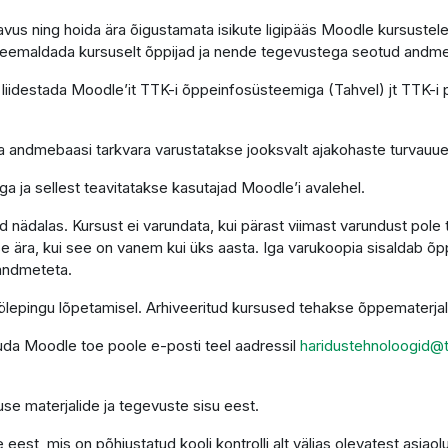
astavus ning hoida ära õigustamata isikute ligipääs Moodle kursus
s eemaldada kursuselt õppijad ja nende tegevustega seotud andm
liidestada Moodle’it TTK-i õppeinfosüsteemiga (Tahvel) jt TTK-i
 ja andmebaasi tarkvara varustatakse jooksvalt ajakohaste turvauu
a ja sellest teavitatakse kasutajad Moodle’i avalehel.
nädalas. Kursust ei varundata, kui pärast viimast varundust pole
e ära, kui see on vanem kui üks aasta. Iga varukoopia sisaldab õ
 andmeteta.
 töölepingu lõpetamisel. Arhiveeritud kursused tehakse õppematerj
duda Moodle toe poole e-posti teel aadressil
haridustehnoloogid@t
se materjalide ja tegevuste sisu eest.
est, mis on põhjustatud kooli kontrolli alt väljas olevatest asjaol