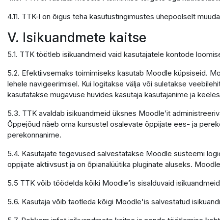
4.11. TTK-l on õigus teha kasutustingimustes ühepoolselt muuda
V. Isikuandmete kaitse
5.1. TTK töötleb isikuandmeid vaid kasutajatele kontode loomi
5.2. Efektiivsemaks toimimiseks kasutab Moodle küpsiseid. Mood
lehele navigeerimisel. Kui logitakse välja või suletakse veebile
kasutatakse mugavuse huvides kasutaja kasutajanime ja keele
5.3. TTK avaldab isikuandmeid üksnes Moodle’it administreerivate
Õppejõud näeb oma kursustel osalevate õppijate ees- ja pereko
perekonnanime.
5.4. Kasutajate tegevused salvestatakse Moodle süsteemi logide
oppijate aktiivsust ja on õpianalüütika pluginate aluseks. Moodle
5.5 TTK võib töödelda kõiki Moodle’is sisalduvaid isikuandmeid
5.6. Kasutaja võib taotleda kõigi Moodle'is salvestatud isikuand