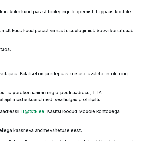
 kuni kolm kuud pärast töölepingu lõppemist. Ligipääs kontole
.
emalt kuus kuud pärast viimast sisselogimist. Soovi korral saab
stada.
utajana. Külalisel on juurdepääs kursuse avalehe infole ning
 ees- ja perekonnanimi ning e-posti aadress, TTK
ajal muid isikuandmeid, sealhulgas profiilipilti.
 aadressil
IT@tktk.ee
. Käsitsi loodud Moodle kontodega
 sellega kaasneva andmevahetuse eest.