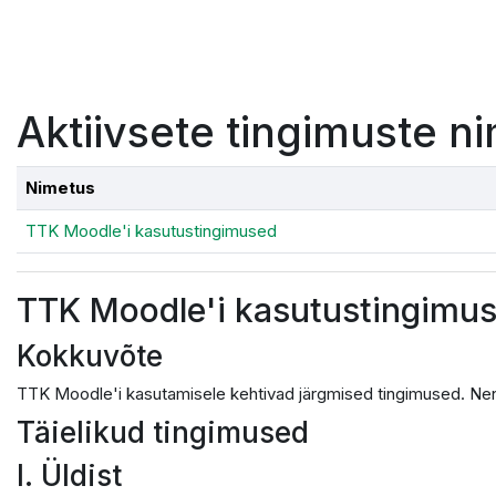
Jäta vahele peasisuni
Aktiivsete tingimuste ni
Nimetus
TTK Moodle'i kasutustingimused
TTK Moodle'i kasutustingimu
Kokkuvõte
TTK Moodle'i kasutamisele kehtivad järgmised tingimused. Nen
Täielikud tingimused
I. Üldist