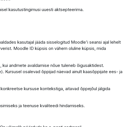
isel kasutustingimusi uuesti aktsepteerima.
dades kasutajal jääda sisselogitud Moodle'i seansi ajal lehelt
erverist. Moodle ID küpsis on vähem oluline küpsis, mida
ele, kui andmete avaldamise nõue tuleneb õigusaktidest.
. Kursusel osalevad õppijad näevad ainult kaasõppijate ees- ja
 konkreetse kursuse kontekstiga, aitavad õppejõul jälgida
simiseks ja teenuse kvaliteedi hindamiseks.