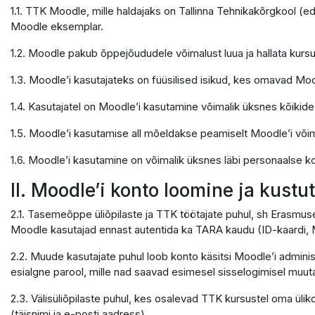
1.1. TTK Moodle, mille haldajaks on Tallinna Tehnikakõrgkool (e
Moodle eksemplar.
1.2. Moodle pakub õppejõududele võimalust luua ja hallata kursu
1.3. Moodle’i kasutajateks on füüsilised isikud, kes omavad Moo
1.4. Kasutajatel on Moodle’i kasutamine võimalik üksnes kõikid
1.5. Moodle’i kasutamise all mõeldakse peamiselt Moodle’i võ
1.6. Moodle’i kasutamine on võimalik üksnes läbi personaalse ko
II. Moodle’i konto loomine ja kust
2.1. Tasemeõppe üliõpilaste ja TTK töötajate puhul, sh Erasmus
Moodle kasutajad ennast autentida ka TARA kaudu (ID-kaardi, M
2.2. Muude kasutajate puhul loob konto käsitsi Moodle’i adminis
esialgne parool, mille nad saavad esimesel sisselogimisel muuta
2.3. Välisüliõpilaste puhul, kes osalevad TTK kursustel oma ülik
(täisnimi ja e-posti aadress).