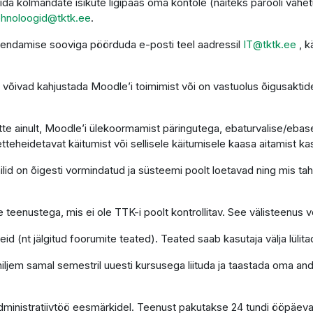
da kolmandate isikute ligipääs oma kontole (näiteks parooli vahet
ehnoloogid@tktk.ee
.
uendamise sooviga pöörduda e-posti teel aadressil
IT@tktk.ee
, k
võivad kahjustada Moodle’i toimimist või on vastuolus õigusaktide
te ainult, Moodle’i ülekoormamist päringutega, ebaturvalise/ebasea
etteheidetavat käitumist või sellisele käitumisele kaasa aitamist ka
d on õigesti vormindatud ja süsteemi poolt loetavad ning mis tahes
 teenustega, mis ei ole TTK-i poolt kontrollitav. See välisteenus võ
d (nt jälgitud foorumite teated). Teated saab kasutaja välja lülita
 hiljem samal semestril uuesti kursusega liituda ja taastada oma a
administratiivtöö eesmärkidel. Teenust pakutakse 24 tundi ööpäev