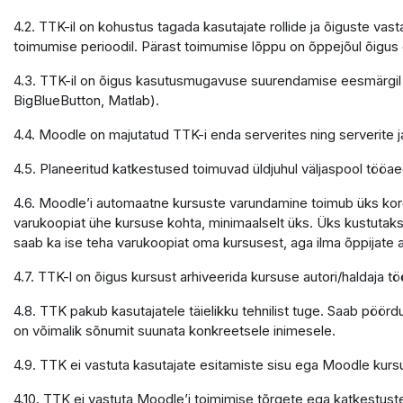
4.2. TTK-il on kohustus tagada kasutajate rollide ja õiguste v
toimumise perioodil. Pärast toimumise lõppu on õppejõul õigu
4.3. TTK-il on õigus kasutusmugavuse suurendamise eesmärgil 
BigBlueButton, Matlab).
4.4. Moodle on majutatud TTK-i enda serverites ning serverite
4.5. Planeeritud katkestused toimuvad üldjuhul väljaspool tööaeg
4.6. Moodle’i automaatne kursuste varundamine toimub üks kord 
varukoopiat ühe kursuse kohta, minimaalselt üks. Üks kustutaks
saab ka ise teha varukoopiat oma kursusest, aga ilma õppijate
4.7. TTK-l on õigus kursust arhiveerida kursuse autori/haldaja
4.8. TTK pakub kasutajatele täielikku tehnilist tuge. Saab pöör
on võimalik sõnumit suunata konkreetsele inimesele.
4.9. TTK ei vastuta kasutajate esitamiste sisu ega Moodle kursu
4.10. TTK ei vastuta Moodle’i toimimise tõrgete ega katkestuste e