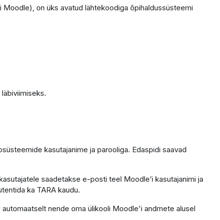
i Moodle), on üks avatud lähtekoodiga õpihaldussüsteemi
läbiviimiseks.
fosüsteemide kasutajanime ja parooliga. Edaspidi saavad
kasutajatele saadetakse e-posti teel Moodle’i kasutajanimi ja
 autentida ka TARA kaudu.
ntod automaatselt nende oma ülikooli Moodle'i andmete alusel