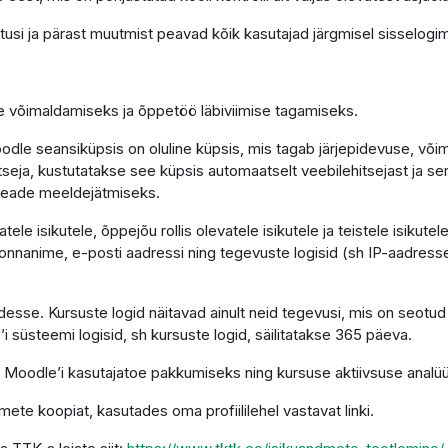
tusi ja pärast muutmist peavad kõik kasutajad järgmisel sisselogim
se võimaldamiseks ja õppetöö läbiviimise tagamiseks.
le seansiküpsis on oluline küpsis, mis tagab järjepidevuse, võimal
hitseja, kustutatakse see küpsis automaatselt veebilehitsejast ja s
seade meeldejätmiseks.
le isikutele, õppejõu rollis olevatele isikutele ja teistele isikut
nnanime, e-posti aadressi ning tegevuste logisid (sh IP-aadresse)
sse. Kursuste logid näitavad ainult neid tegevusi, mis on seotud
’i süsteemi logisid, sh kursuste logid, säilitatakse 365 päeva.
 Moodle’i kasutajatoe pakkumiseks ning kursuse aktiivsuse analüü
mete koopiat, kasutades oma profiililehel vastavat linki.