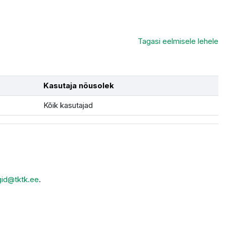
Tagasi eelmisele lehele
Kasutaja nõusolek
Kõik kasutajad
gid@tktk.ee
.