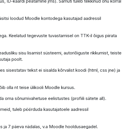
us, ID-kaardi peatamine jms). Samuti tuleb tekkinud ohu korral
äsitsi loodud Moodle kontodega kasutajad aadressil
ga. Keelatud tegevuste tuvastamisel on TTK-il õigus piirata
dusliku sisu lisamist süsteemi, autoriõiguste rikkumist, teiste
sutaja poolt.
 sisestatav tekst ei sisalda kõrvalist koodi (html, css jne) ja
ib olla nt teise ülikooli Moodle kursus.
da oma sõnumivahetuse eelistustes (profiili sätete all).
ndmeid, tuleb pöörduda kasutajatoele aadressil
as ja 7 päeva nädalas, v.a Moodle hooldusaegadel.