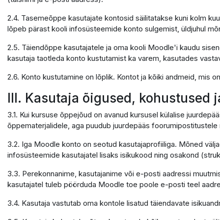
2.4. Tasemeõppe kasutajate kontosid säilitatakse kuni kolm kuu
lõpeb pärast kooli infosüsteemide konto sulgemist, üldjuhul mõ
2.5. Täiendõppe kasutajatele ja oma kooli Moodle'i kaudu sisene
kasutaja taotleda konto kustutamist ka varem, kasutades vastavat 
2.6. Konto kustutamine on lõplik. Kontot ja kõiki andmeid, mis 
III. Kasutaja õigused, kohustused 
3.1. Kui kursuse õppejõud on avanud kursusel külalise juurdepää
õppematerjalidele, aga puudub juurdepääs foorumipostitustele n
3.2. Iga Moodle konto on seotud kasutajaprofiiliga. Mõned välja
infosüsteemide kasutajatel lisaks isikukood ning osakond (struktu
3.3. Perekonnanime, kasutajanime või e-posti aadressi muutmis
kasutajatel tuleb pöörduda Moodle toe poole e-posti teel aadr
3.4. Kasutaja vastutab oma kontole lisatud täiendavate isikua