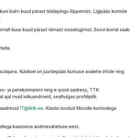
 kuni kolm kuud pärast töölepingu lõppemist. Ligipääs kontole
.
emalt kuus kuud pärast viimast sisselogimist. Soovi korral saab
stada.
utajana. Külalisel on juurdepääs kursuse avalehe infole ning
 ees- ja perekonnanimi ning e-posti aadress, TTK
ajal muid isikuandmeid, sealhulgas profiilipilti.
 aadressil
IT@tktk.ee
. Käsitsi loodud Moodle kontodega
 sellega kaasneva andmevahetuse eest.