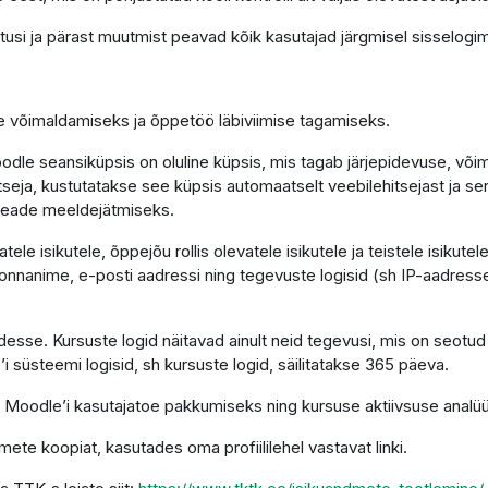
tusi ja pärast muutmist peavad kõik kasutajad järgmisel sisselogim
se võimaldamiseks ja õppetöö läbiviimise tagamiseks.
le seansiküpsis on oluline küpsis, mis tagab järjepidevuse, võimal
hitseja, kustutatakse see küpsis automaatselt veebilehitsejast ja s
seade meeldejätmiseks.
le isikutele, õppejõu rollis olevatele isikutele ja teistele isikut
nnanime, e-posti aadressi ning tegevuste logisid (sh IP-aadresse)
sse. Kursuste logid näitavad ainult neid tegevusi, mis on seotud
’i süsteemi logisid, sh kursuste logid, säilitatakse 365 päeva.
 Moodle’i kasutajatoe pakkumiseks ning kursuse aktiivsuse analüü
mete koopiat, kasutades oma profiililehel vastavat linki.