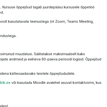
tele. Kursuse õppejõud tagab juurdepääsu kursusele õppetöö
ed.
 poolt kasutatavate teenustega (nt Zoom, Teams Meeting,
endustega.
 toimunud muudatusi. Säilitatakse maksimaalselt kaks
ppijate andmeid ja eelneva 60-päeva perioodi logisid. Õppejõud
alidena kättesaadavaks teistele õppejõududele.
ktk.ee
või kasutada Moodle avalehel asuvat kontaktvormi, kus
udest.