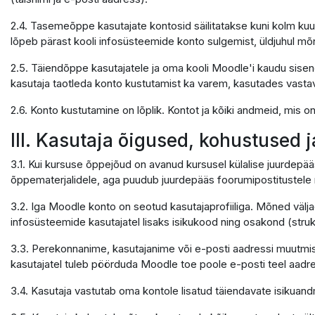
2.4. Tasemeõppe kasutajate kontosid säilitatakse kuni kolm kuu
lõpeb pärast kooli infosüsteemide konto sulgemist, üldjuhul mõ
2.5. Täiendõppe kasutajatele ja oma kooli Moodle'i kaudu sisene
kasutaja taotleda konto kustutamist ka varem, kasutades vastavat 
2.6. Konto kustutamine on lõplik. Kontot ja kõiki andmeid, mis 
III. Kasutaja õigused, kohustused 
3.1. Kui kursuse õppejõud on avanud kursusel külalise juurdepää
õppematerjalidele, aga puudub juurdepääs foorumipostitustele n
3.2. Iga Moodle konto on seotud kasutajaprofiiliga. Mõned välja
infosüsteemide kasutajatel lisaks isikukood ning osakond (struktu
3.3. Perekonnanime, kasutajanime või e-posti aadressi muutmis
kasutajatel tuleb pöörduda Moodle toe poole e-posti teel aadr
3.4. Kasutaja vastutab oma kontole lisatud täiendavate isikua