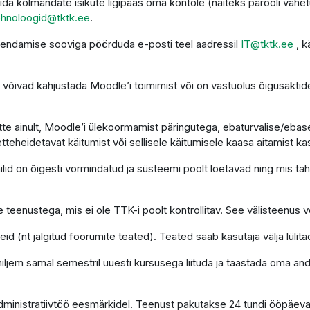
da kolmandate isikute ligipääs oma kontole (näiteks parooli vahet
ehnoloogid@tktk.ee
.
uendamise sooviga pöörduda e-posti teel aadressil
IT@tktk.ee
, k
võivad kahjustada Moodle’i toimimist või on vastuolus õigusaktide
te ainult, Moodle’i ülekoormamist päringutega, ebaturvalise/ebasea
etteheidetavat käitumist või sellisele käitumisele kaasa aitamist ka
d on õigesti vormindatud ja süsteemi poolt loetavad ning mis tahes
 teenustega, mis ei ole TTK-i poolt kontrollitav. See välisteenus võ
d (nt jälgitud foorumite teated). Teated saab kasutaja välja lülita
 hiljem samal semestril uuesti kursusega liituda ja taastada oma a
administratiivtöö eesmärkidel. Teenust pakutakse 24 tundi ööpäev