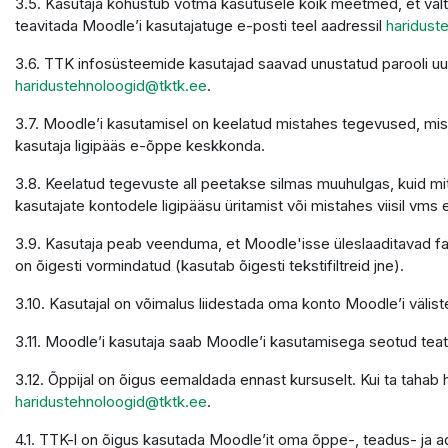
3.5. Kasutaja kohustub võtma kasutusele kõik meetmed, et välti
teavitada Moodle’i kasutajatuge e-posti teel aadressil
haridust
3.6. TTK infosüsteemide kasutajad saavad unustatud parooli u
haridustehnoloogid@tktk.ee
.
3.7. Moodle’i kasutamisel on keelatud mistahes tegevused, mis 
kasutaja ligipääs e-õppe keskkonda.
3.8. Keelatud tegevuste all peetakse silmas muuhulgas, kuid mit
kasutajate kontodele ligipääsu üritamist või mistahes viisil vms 
3.9. Kasutaja peab veenduma, et Moodle'isse üleslaaditavad faili
on õigesti vormindatud (kasutab õigesti tekstifiltreid jne).
3.10. Kasutajal on võimalus liidestada oma konto Moodle’i väliste
3.11. Moodle’i kasutaja saab Moodle’i kasutamisega seotud teatei
3.12. Õppijal on õigus eemaldada ennast kursuselt. Kui ta tahab
haridustehnoloogid@tktk.ee
.
4.1. TTK-l on õigus kasutada Moodle’it oma õppe-, teadus- ja 