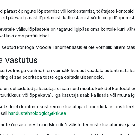
d pärast õpingute lõpetamist või katkestamist, töötajate kontosid
ned päevad pärast lõpetamist, katkestamist või lepingu lõppemist
vatele välisüliõpilastele on tagatud ligipääs oma kontole kuni väh
linki oma profiili lehel.
on seotud kontoga Moodle'i andmebaasis ei ole võimalik hiljem taa
ja vastutus
su (võtmega või ilma), on võimalik kursust vaadata autentimata kas
ing ei saa sooritada teste ega esitada ülesandeid.
d on eeltäidetud ja kasutaja ei saa neid muuta: kõikidel kontodel
uriüksus või õppekava). Iga kasutaja saab ka lisada või muuta igal 
eks tuleb kooli infosüsteemide kasutajatel pöörduda e-posti teel
essil
haridustehnoloogid@tktk.ee
.
ndmete õigsuse eest ning Moodle'i väliste teenuste kasutamise ja