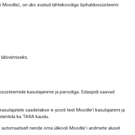
i Moodle), on üks avatud lähtekoodiga õpihaldussüsteemi
läbiviimiseks.
fosüsteemide kasutajanime ja parooliga. Edaspidi saavad
kasutajatele saadetakse e-posti teel Moodle’i kasutajanimi ja
 autentida ka TARA kaudu.
ntod automaatselt nende oma ülikooli Moodle'i andmete alusel