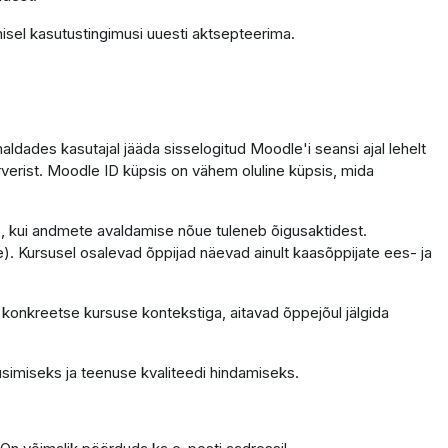
isel kasutustingimusi uuesti aktsepteerima.
dades kasutajal jääda sisselogitud Moodle'i seansi ajal lehelt
erverist. Moodle ID küpsis on vähem oluline küpsis, mida
ele, kui andmete avaldamise nõue tuleneb õigusaktidest.
. Kursusel osalevad õppijad näevad ainult kaasõppijate ees- ja
 konkreetse kursuse kontekstiga, aitavad õppejõul jälgida
simiseks ja teenuse kvaliteedi hindamiseks.