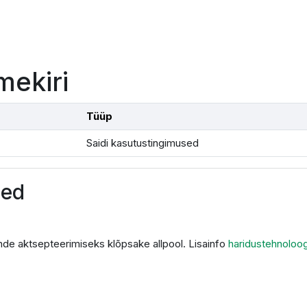
mekiri
Tüüp
Saidi kasutustingimused
sed
de aktsepteerimiseks klõpsake allpool. Lisainfo
haridustehnoloo