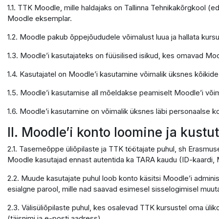
1.1. TTK Moodle, mille haldajaks on Tallinna Tehnikakõrgkool (e
Moodle eksemplar.
1.2. Moodle pakub õppejõududele võimalust luua ja hallata kursu
1.3. Moodle’i kasutajateks on füüsilised isikud, kes omavad Moo
1.4. Kasutajatel on Moodle’i kasutamine võimalik üksnes kõikid
1.5. Moodle’i kasutamise all mõeldakse peamiselt Moodle’i võ
1.6. Moodle’i kasutamine on võimalik üksnes läbi personaalse ko
II. Moodle’i konto loomine ja kust
2.1. Tasemeõppe üliõpilaste ja TTK töötajate puhul, sh Erasmus
Moodle kasutajad ennast autentida ka TARA kaudu (ID-kaardi, M
2.2. Muude kasutajate puhul loob konto käsitsi Moodle’i adminis
esialgne parool, mille nad saavad esimesel sisselogimisel muuta
2.3. Välisüliõpilaste puhul, kes osalevad TTK kursustel oma ülik
(täisnimi ja e-posti aadress).