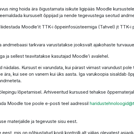
astavus ning hoida ära õigustamata isikute ligipääs Moodle kursus
s eemaldada kursuselt õppijad ja nende tegevustega seotud andm
liidestada Moodle’it TTK-i õppeinfosüsteemiga (Tahvel) jt TTK-i
 ja andmebaasi tarkvara varustatakse jooksvalt ajakohaste turvauu
a ja sellest teavitatakse kasutajad Moodle’i avalehel.
nädalas. Kursust ei varundata, kui pärast viimast varundust pole
e ära, kui see on vanem kui üks aasta. Iga varukoopia sisaldab õ
 andmeteta.
 töölepingu lõpetamisel. Arhiveeritud kursused tehakse õppematerj
duda Moodle toe poole e-posti teel aadressil
haridustehnoloogid@t
se materjalide ja tegevuste sisu eest.
est, mis on põhjustatud kooli kontrolli alt väljas olevatest asjaol