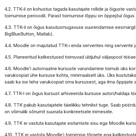
4.2. TTK-il on kohustus tagada kasutajate rollide ja õiguste v
toimumise perioodil. Pärast toimumise lõppu on õppejõul õigu
4.3. TTK-il on õigus kasutusmugavuse suurendamise eesmärgil 
BigBlueButton, Matlab).
4.4. Moodle on majutatud TTK-i enda serverites ning serverite
4.5. Planeeritud katkestused toimuvad üldjuhul väljaspool tööaeg
4.6. Moodle’i automaatne kursuste varundamine toimub üks kord 
varukoopiat ühe kursuse kohta, minimaalselt üks. Üks kustutaks
saab ka ise teha varukoopiat oma kursusest, aga ilma õppijate
4.7. TTK-l on õigus kursust arhiveerida kursuse autori/haldaja
4.8. TTK pakub kasutajatele täielikku tehnilist tuge. Saab pöör
on võimalik sõnumit suunata konkreetsele inimesele.
4.9. TTK ei vastuta kasutajate esitamiste sisu ega Moodle kursu
4.10. TTK ei vastuta Moodle’i toimimise tõrgete ega katkestuste e