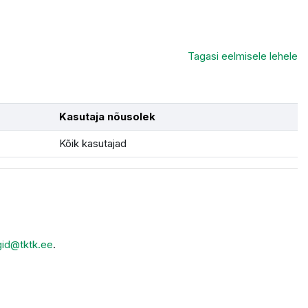
Tagasi eelmisele lehele
Kasutaja nõusolek
Kõik kasutajad
gid@tktk.ee
.