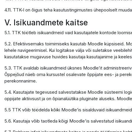
4.11. TTK-l on õigus teha kasutustingimustes ühepoolselt muuda
V. Isikuandmete kaitse
5.1. TTK töötleb isikuandmeid vaid kasutajatele kontode loomi
5.2. Efektiivsemaks toimimiseks kasutab Moodle küpsiseid. Mood
lehele navigeerimisel. Kui logitakse välja või suletakse veebile
kasutatakse mugavuse huvides kasutaja kasutajanime ja keele
5.3. TTK avaldab isikuandmeid üksnes Moodle’it administreerivate
Õppejõud näeb oma kursustel osalevate õppijate ees- ja pereko
perekonnanime.
5.4. Kasutajate tegevused salvestatakse Moodle süsteemi logide
oppijate aktiivsust ja on õpianalüütika pluginate aluseks. Moodle
5.5 TTK võib töödelda kõiki Moodle’is sisalduvaid isikuandmeid
5.6. Kasutaja võib taotleda kõigi Moodle'is salvestatud isikuand