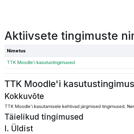
Jäta vahele peasisuni
Aktiivsete tingimuste ni
Nimetus
TTK Moodle'i kasutustingimused
TTK Moodle'i kasutustingimu
Kokkuvõte
TTK Moodle'i kasutamisele kehtivad järgmised tingimused. Nen
Täielikud tingimused
I. Üldist