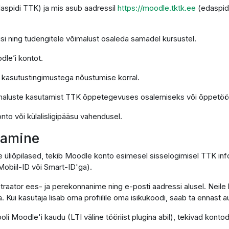
daspidi TTK) ja mis asub aadressil
https://moodle.tktk.ee
(edaspid
si ning tudengitele võimalust osaleda samadel kursustel.
dle’i kontot.
e kasutustingimustega nõustumise korral.
imaluste kasutamist TTK õppetegevuses osalemiseks või õppetöö 
nto või külalisligipääsu vahendusel.
utamine
e üliõpilased, tekib Moodle konto esimesel sisselogimisel TTK in
obiil-ID või Smart-ID'ga).
traator ees- ja perekonnanime ning e-posti aadressi alusel. Neile 
. Kui kasutaja lisab oma profiilile oma isikukoodi, saab ta ennast
ooli Moodle'i kaudu (LTI väline tööriist plugina abil), tekivad ko