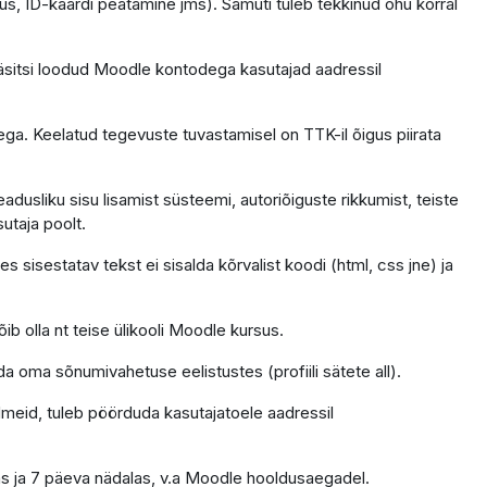
us, ID-kaardi peatamine jms). Samuti tuleb tekkinud ohu korral
äsitsi loodud Moodle kontodega kasutajad aadressil
ga. Keelatud tegevuste tuvastamisel on TTK-il õigus piirata
dusliku sisu lisamist süsteemi, autoriõiguste rikkumist, teiste
sutaja poolt.
 sisestatav tekst ei sisalda kõrvalist koodi (html, css jne) ja
ib olla nt teise ülikooli Moodle kursus.
da oma sõnumivahetuse eelistustes (profiili sätete all).
ndmeid, tuleb pöörduda kasutajatoele aadressil
as ja 7 päeva nädalas, v.a Moodle hooldusaegadel.