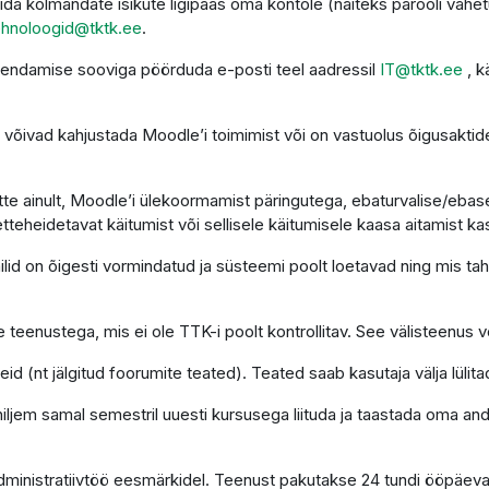
da kolmandate isikute ligipääs oma kontole (näiteks parooli vahet
ehnoloogid@tktk.ee
.
uendamise sooviga pöörduda e-posti teel aadressil
IT@tktk.ee
, k
võivad kahjustada Moodle’i toimimist või on vastuolus õigusaktide
te ainult, Moodle’i ülekoormamist päringutega, ebaturvalise/ebasea
etteheidetavat käitumist või sellisele käitumisele kaasa aitamist ka
d on õigesti vormindatud ja süsteemi poolt loetavad ning mis tahes
 teenustega, mis ei ole TTK-i poolt kontrollitav. See välisteenus võ
d (nt jälgitud foorumite teated). Teated saab kasutaja välja lülita
 hiljem samal semestril uuesti kursusega liituda ja taastada oma a
administratiivtöö eesmärkidel. Teenust pakutakse 24 tundi ööpäev