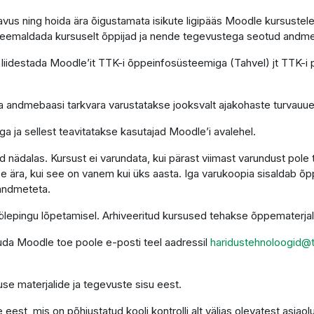
astavus ning hoida ära õigustamata isikute ligipääs Moodle kursus
s eemaldada kursuselt õppijad ja nende tegevustega seotud andm
liidestada Moodle’it TTK-i õppeinfosüsteemiga (Tahvel) jt TTK-i
 ja andmebaasi tarkvara varustatakse jooksvalt ajakohaste turvauu
a ja sellest teavitatakse kasutajad Moodle’i avalehel.
nädalas. Kursust ei varundata, kui pärast viimast varundust pole
e ära, kui see on vanem kui üks aasta. Iga varukoopia sisaldab õ
 andmeteta.
 töölepingu lõpetamisel. Arhiveeritud kursused tehakse õppematerj
duda Moodle toe poole e-posti teel aadressil
haridustehnoloogid@t
se materjalide ja tegevuste sisu eest.
est, mis on põhjustatud kooli kontrolli alt väljas olevatest asjaol