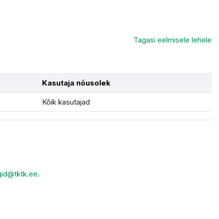
Tagasi eelmisele lehele
Kasutaja nõusolek
Kõik kasutajad
gid@tktk.ee
.