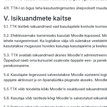
4.11. TTK-l on õigus teha kasutustingimustes ühepoolselt muuda
V. Isikuandmete kaitse
5.1. TTK töötleb isikuandmeid vaid kasutajatele kontode loomi
5.2. Efektiivsemaks toimimiseks kasutab Moodle küpsiseid. Mood
lehele navigeerimisel. Kui logitakse välja või suletakse veebile
kasutatakse mugavuse huvides kasutaja kasutajanime ja keele
5.3. TTK avaldab isikuandmeid üksnes Moodle’it administreerivate
Õppejõud näeb oma kursustel osalevate õppijate ees- ja pereko
perekonnanime.
5.4. Kasutajate tegevused salvestatakse Moodle süsteemi logide
oppijate aktiivsust ja on õpianalüütika pluginate aluseks. Moodle
5.5 TTK võib töödelda kõiki Moodle’is sisalduvaid isikuandmeid
5.6. Kasutaja võib taotleda kõigi Moodle'is salvestatud isikuand