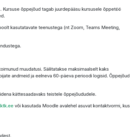
tele. Kursuse õppejõud tagab juurdepääsu kursusele õppetöö
ed.
 poolt kasutatavate teenustega (nt Zoom, Teams Meeting,
endustega.
 toimunud muudatusi. Säilitatakse maksimaalselt kaks
ppijate andmeid ja eelneva 60-päeva perioodi logisid. Õppejõud
alidena kättesaadavaks teistele õppejõududele.
ktk.ee
või kasutada Moodle avalehel asuvat kontaktvormi, kus
udest.