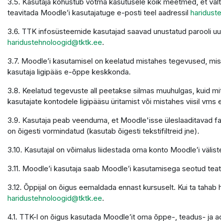
3.5. Kasutaja kohustub võtma kasutusele kõik meetmed, et välti
teavitada Moodle’i kasutajatuge e-posti teel aadressil
haridust
3.6. TTK infosüsteemide kasutajad saavad unustatud parooli u
haridustehnoloogid@tktk.ee
.
3.7. Moodle’i kasutamisel on keelatud mistahes tegevused, mis 
kasutaja ligipääs e-õppe keskkonda.
3.8. Keelatud tegevuste all peetakse silmas muuhulgas, kuid mit
kasutajate kontodele ligipääsu üritamist või mistahes viisil vms 
3.9. Kasutaja peab veenduma, et Moodle'isse üleslaaditavad faili
on õigesti vormindatud (kasutab õigesti tekstifiltreid jne).
3.10. Kasutajal on võimalus liidestada oma konto Moodle’i väliste
3.11. Moodle’i kasutaja saab Moodle’i kasutamisega seotud teatei
3.12. Õppijal on õigus eemaldada ennast kursuselt. Kui ta tahab
haridustehnoloogid@tktk.ee
.
4.1. TTK-l on õigus kasutada Moodle’it oma õppe-, teadus- ja 