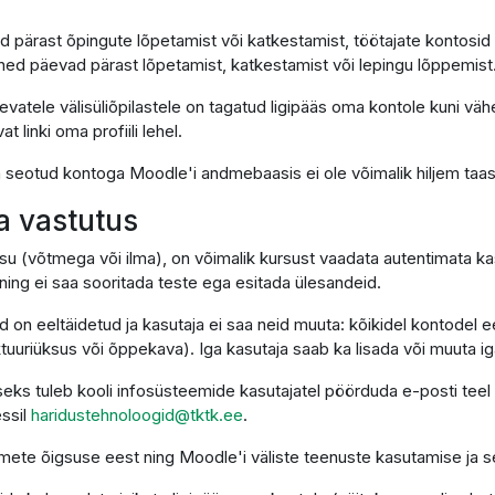
d pärast õpingute lõpetamist või katkestamist, töötajate kontosid
ned päevad pärast lõpetamist, katkestamist või lepingu lõppemist
vatele välisüliõpilastele on tagatud ligipääs oma kontole kuni väh
linki oma profiili lehel.
on seotud kontoga Moodle'i andmebaasis ei ole võimalik hiljem taa
ja vastutus
su (võtmega või ilma), on võimalik kursust vaadata autentimata kas
ing ei saa sooritada teste ega esitada ülesandeid.
d on eeltäidetud ja kasutaja ei saa neid muuta: kõikidel kontodel
uriüksus või õppekava). Iga kasutaja saab ka lisada või muuta igal 
eks tuleb kooli infosüsteemide kasutajatel pöörduda e-posti teel
essil
haridustehnoloogid@tktk.ee
.
ndmete õigsuse eest ning Moodle'i väliste teenuste kasutamise ja