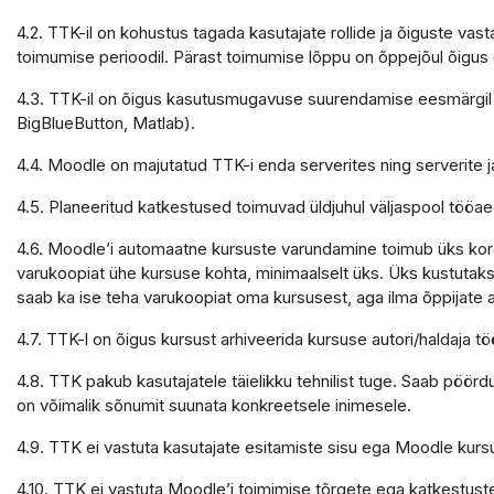
4.2. TTK-il on kohustus tagada kasutajate rollide ja õiguste v
toimumise perioodil. Pärast toimumise lõppu on õppejõul õigu
4.3. TTK-il on õigus kasutusmugavuse suurendamise eesmärgil 
BigBlueButton, Matlab).
4.4. Moodle on majutatud TTK-i enda serverites ning serverite
4.5. Planeeritud katkestused toimuvad üldjuhul väljaspool tööaeg
4.6. Moodle’i automaatne kursuste varundamine toimub üks kord 
varukoopiat ühe kursuse kohta, minimaalselt üks. Üks kustutaks
saab ka ise teha varukoopiat oma kursusest, aga ilma õppijate
4.7. TTK-l on õigus kursust arhiveerida kursuse autori/haldaja
4.8. TTK pakub kasutajatele täielikku tehnilist tuge. Saab pöör
on võimalik sõnumit suunata konkreetsele inimesele.
4.9. TTK ei vastuta kasutajate esitamiste sisu ega Moodle kursu
4.10. TTK ei vastuta Moodle’i toimimise tõrgete ega katkestuste e