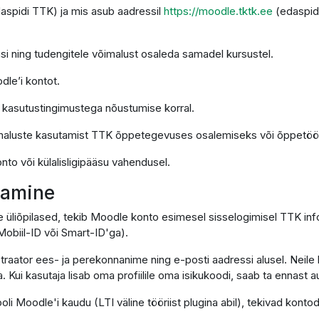
daspidi TTK) ja mis asub aadressil
https://moodle.tktk.ee
(edaspid
si ning tudengitele võimalust osaleda samadel kursustel.
dle’i kontot.
e kasutustingimustega nõustumise korral.
imaluste kasutamist TTK õppetegevuses osalemiseks või õppetöö 
nto või külalisligipääsu vahendusel.
utamine
e üliõpilased, tekib Moodle konto esimesel sisselogimisel TTK in
obiil-ID või Smart-ID'ga).
traator ees- ja perekonnanime ning e-posti aadressi alusel. Neile 
. Kui kasutaja lisab oma profiilile oma isikukoodi, saab ta ennast
ooli Moodle'i kaudu (LTI väline tööriist plugina abil), tekivad ko