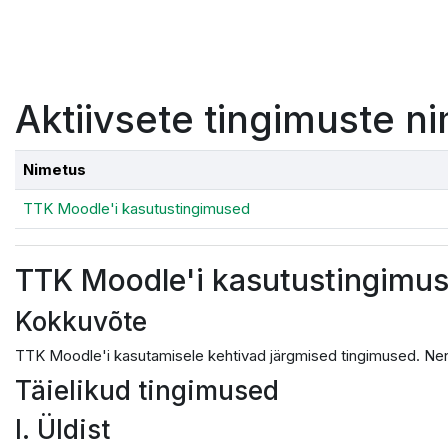
Jäta vahele peasisuni
Aktiivsete tingimuste ni
Nimetus
TTK Moodle'i kasutustingimused
TTK Moodle'i kasutustingimu
Kokkuvõte
TTK Moodle'i kasutamisele kehtivad järgmised tingimused. Nen
Täielikud tingimused
I. Üldist