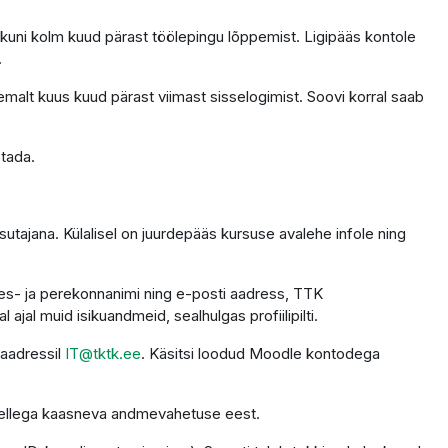
 kuni kolm kuud pärast töölepingu lõppemist. Ligipääs kontole
.
emalt kuus kuud pärast viimast sisselogimist. Soovi korral saab
stada.
utajana. Külalisel on juurdepääs kursuse avalehe infole ning
 ees- ja perekonnanimi ning e-posti aadress, TTK
ajal muid isikuandmeid, sealhulgas profiilipilti.
 aadressil
IT@tktk.ee
. Käsitsi loodud Moodle kontodega
 sellega kaasneva andmevahetuse eest.