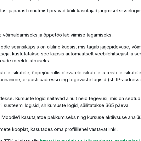
tusi ja pärast muutmist peavad kõik kasutajad järgmisel sisselogim
se võimaldamiseks ja õppetöö läbiviimise tagamiseks.
le seansiküpsis on oluline küpsis, mis tagab järjepidevuse, võimal
hitseja, kustutatakse see küpsis automaatselt veebilehitsejast ja s
seade meeldejätmiseks.
le isikutele, õppejõu rollis olevatele isikutele ja teistele isikut
nnanime, e-posti aadressi ning tegevuste logisid (sh IP-aadresse)
sse. Kursuste logid näitavad ainult neid tegevusi, mis on seotud
’i süsteemi logisid, sh kursuste logid, säilitatakse 365 päeva.
 Moodle’i kasutajatoe pakkumiseks ning kursuse aktiivsuse analüü
mete koopiat, kasutades oma profiililehel vastavat linki.