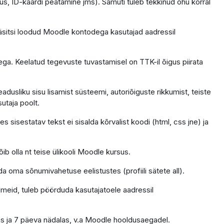
us, ID-kaardi peatamine jms). Samuti tuleb tekkinud ohu korral
äsitsi loodud Moodle kontodega kasutajad aadressil
ga. Keelatud tegevuste tuvastamisel on TTK-il õigus piirata
dusliku sisu lisamist süsteemi, autoriõiguste rikkumist, teiste
sutaja poolt.
 sisestatav tekst ei sisalda kõrvalist koodi (html, css jne) ja
ib olla nt teise ülikooli Moodle kursus.
da oma sõnumivahetuse eelistustes (profiili sätete all).
ndmeid, tuleb pöörduda kasutajatoele aadressil
as ja 7 päeva nädalas, v.a Moodle hooldusaegadel.