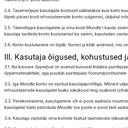
2.4. Tasemeõppe kasutajate kontosid säilitatakse kuni kolm kuu
lõpeb pärast kooli infosüsteemide konto sulgemist, üldjuhul mõ
2.5. Täiendõppe kasutajatele ja oma kooli Moodle'i kaudu sisene
kasutaja taotleda konto kustutamist ka varem, kasutades vastavat 
2.6. Konto kustutamine on lõplik. Kontot ja kõiki andmeid, mis 
III. Kasutaja õigused, kohustused 
3.1. Kui kursuse õppejõud on avanud kursusel külalise juurdepää
õppematerjalidele, aga puudub juurdepääs foorumipostitustele n
3.2. Iga Moodle konto on seotud kasutajaprofiiliga. Mõned välja
infosüsteemide kasutajatel lisaks isikukood ning osakond (struktu
3.3. Perekonnanime, kasutajanime või e-posti aadressi muutmis
kasutajatel tuleb pöörduda Moodle toe poole e-posti teel aadr
3.4. Kasutaja vastutab oma kontole lisatud täiendavate isikua