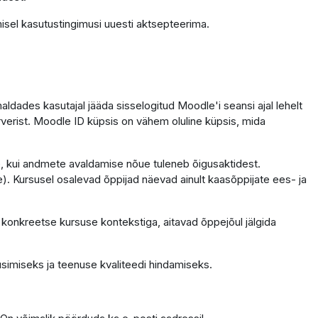
isel kasutustingimusi uuesti aktsepteerima.
dades kasutajal jääda sisselogitud Moodle'i seansi ajal lehelt
erverist. Moodle ID küpsis on vähem oluline küpsis, mida
ele, kui andmete avaldamise nõue tuleneb õigusaktidest.
. Kursusel osalevad õppijad näevad ainult kaasõppijate ees- ja
 konkreetse kursuse kontekstiga, aitavad õppejõul jälgida
simiseks ja teenuse kvaliteedi hindamiseks.