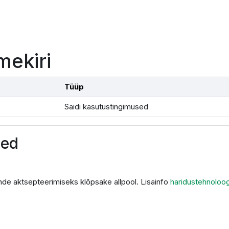
mekiri
Tüüp
Saidi kasutustingimused
sed
de aktsepteerimiseks klõpsake allpool. Lisainfo
haridustehnoloo