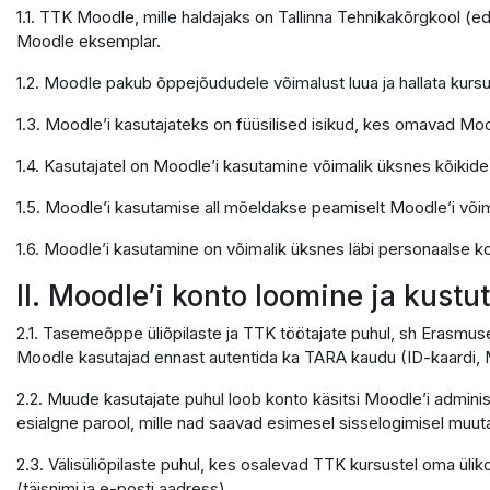
1.1. TTK Moodle, mille haldajaks on Tallinna Tehnikakõrgkool (e
Moodle eksemplar.
1.2. Moodle pakub õppejõududele võimalust luua ja hallata kursu
1.3. Moodle’i kasutajateks on füüsilised isikud, kes omavad Moo
1.4. Kasutajatel on Moodle’i kasutamine võimalik üksnes kõikid
1.5. Moodle’i kasutamise all mõeldakse peamiselt Moodle’i võ
1.6. Moodle’i kasutamine on võimalik üksnes läbi personaalse ko
II. Moodle’i konto loomine ja kust
2.1. Tasemeõppe üliõpilaste ja TTK töötajate puhul, sh Erasmus
Moodle kasutajad ennast autentida ka TARA kaudu (ID-kaardi, M
2.2. Muude kasutajate puhul loob konto käsitsi Moodle’i adminis
esialgne parool, mille nad saavad esimesel sisselogimisel muuta
2.3. Välisüliõpilaste puhul, kes osalevad TTK kursustel oma ülik
(täisnimi ja e-posti aadress).