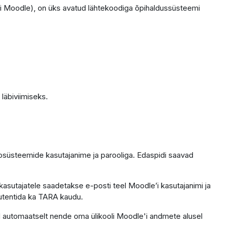
i Moodle), on üks avatud lähtekoodiga õpihaldussüsteemi
läbiviimiseks.
fosüsteemide kasutajanime ja parooliga. Edaspidi saavad
kasutajatele saadetakse e-posti teel Moodle’i kasutajanimi ja
 autentida ka TARA kaudu.
ntod automaatselt nende oma ülikooli Moodle'i andmete alusel