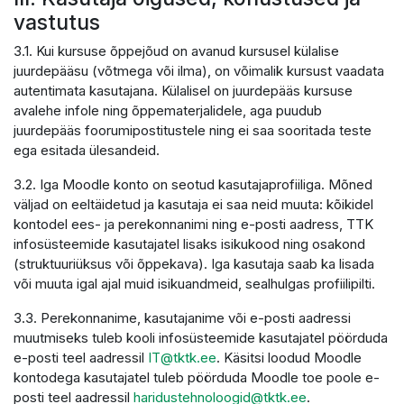
vastutus
3.1. Kui kursuse õppejõud on avanud kursusel külalise
juurdepääsu (võtmega või ilma), on võimalik kursust vaadata
autentimata kasutajana. Külalisel on juurdepääs kursuse
avalehe infole ning õppematerjalidele, aga puudub
juurdepääs foorumipostitustele ning ei saa sooritada teste
ega esitada ülesandeid.
3.2. Iga Moodle konto on seotud kasutajaprofiiliga. Mõned
väljad on eeltäidetud ja kasutaja ei saa neid muuta: kõikidel
kontodel ees- ja perekonnanimi ning e-posti aadress, TTK
infosüsteemide kasutajatel lisaks isikukood ning osakond
(struktuuriüksus või õppekava). Iga kasutaja saab ka lisada
või muuta igal ajal muid isikuandmeid, sealhulgas profiilipilti.
3.3. Perekonnanime, kasutajanime või e-posti aadressi
muutmiseks tuleb kooli infosüsteemide kasutajatel pöörduda
e-posti teel aadressil
IT@tktk.ee
. Käsitsi loodud Moodle
kontodega kasutajatel tuleb pöörduda Moodle toe poole e-
posti teel aadressil
haridustehnoloogid@tktk.ee
.