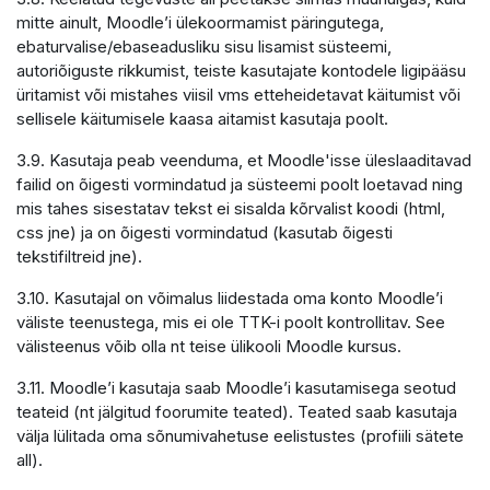
mitte ainult, Moodle’i ülekoormamist päringutega,
ebaturvalise/ebaseadusliku sisu lisamist süsteemi,
autoriõiguste rikkumist, teiste kasutajate kontodele ligipääsu
üritamist või mistahes viisil vms etteheidetavat käitumist või
sellisele käitumisele kaasa aitamist kasutaja poolt.
3.9. Kasutaja peab veenduma, et Moodle'isse üleslaaditavad
failid on õigesti vormindatud ja süsteemi poolt loetavad ning
mis tahes sisestatav tekst ei sisalda kõrvalist koodi (html,
css jne) ja on õigesti vormindatud (kasutab õigesti
tekstifiltreid jne).
3.10. Kasutajal on võimalus liidestada oma konto Moodle’i
väliste teenustega, mis ei ole TTK-i poolt kontrollitav. See
välisteenus võib olla nt teise ülikooli Moodle kursus.
3.11. Moodle’i kasutaja saab Moodle’i kasutamisega seotud
teateid (nt jälgitud foorumite teated). Teated saab kasutaja
välja lülitada oma sõnumivahetuse eelistustes (profiili sätete
all).