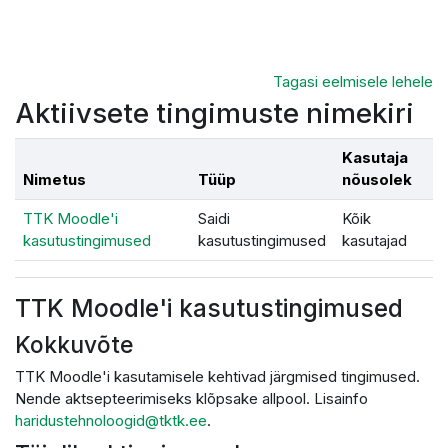
Jäta vahele peasisuni
Tagasi eelmisele lehele
Aktiivsete tingimuste nimekiri
Kasutaja
Nimetus
Tüüp
nõusolek
TTK Moodle'i
Saidi
Kõik
kasutustingimused
kasutustingimused
kasutajad
TTK Moodle'i kasutustingimused
Kokkuvõte
TTK Moodle'i kasutamisele kehtivad järgmised tingimused.
Nende aktsepteerimiseks klõpsake allpool. Lisainfo
haridustehnoloogid@tktk.ee
.