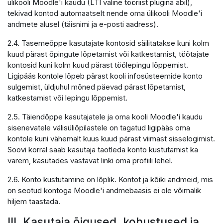
ülikooli Moodle'i kaudu (LTI väline tööriist plugina abil),
tekivad kontod automaatselt nende oma ülikooli Moodle'i
andmete alusel (täisnimi ja e-posti aadress).
2.4. Tasemeõppe kasutajate kontosid säilitatakse kuni kolm
kuud pärast õpingute lõpetamist või katkestamist, töötajate
kontosid kuni kolm kuud pärast töölepingu lõppemist.
Ligipääs kontole lõpeb pärast kooli infosüsteemide konto
sulgemist, üldjuhul mõned päevad pärast lõpetamist,
katkestamist või lepingu lõppemist.
2.5. Täiendõppe kasutajatele ja oma kooli Moodle'i kaudu
sisenevatele välisüliõpilastele on tagatud ligipääs oma
kontole kuni vähemalt kuus kuud pärast viimast sisselogimist.
Soovi korral saab kasutaja taotleda konto kustutamist ka
varem, kasutades vastavat linki oma profiili lehel.
2.6. Konto kustutamine on lõplik. Kontot ja kõiki andmeid, mis
on seotud kontoga Moodle'i andmebaasis ei ole võimalik
hiljem taastada.
III. Kasutaja õigused, kohustused ja