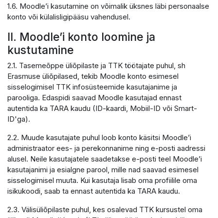
1.6. Moodle’i kasutamine on võimalik üksnes läbi personaalse
konto või külalisligipääsu vahendusel.
II. Moodle’i konto loomine ja
kustutamine
2.1. Tasemeõppe üliõpilaste ja TTK töötajate puhul, sh
Erasmuse üliõpilased, tekib Moodle konto esimesel
sisselogimisel TTK infosüsteemide kasutajanime ja
parooliga. Edaspidi saavad Moodle kasutajad ennast
autentida ka TARA kaudu (ID-kaardi, Mobiil-ID või Smart-
ID'ga).
2.2. Muude kasutajate puhul loob konto käsitsi Moodle’i
administraator ees- ja perekonnanime ning e-posti aadressi
alusel. Neile kasutajatele saadetakse e-posti teel Moodle’i
kasutajanimi ja esialgne parool, mille nad saavad esimesel
sisselogimisel muuta. Kui kasutaja lisab oma profiilile oma
isikukoodi, saab ta ennast autentida ka TARA kaudu.
2.3. Välisüliõpilaste puhul, kes osalevad TTK kursustel oma