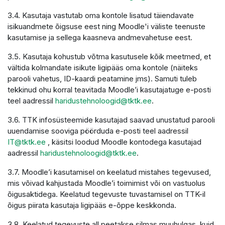
3.4. Kasutaja vastutab oma kontole lisatud täiendavate
isikuandmete õigsuse eest ning Moodle'i väliste teenuste
kasutamise ja sellega kaasneva andmevahetuse eest.
3.5. Kasutaja kohustub võtma kasutusele kõik meetmed, et
vältida kolmandate isikute ligipääs oma kontole (näiteks
parooli vahetus, ID-kaardi peatamine jms). Samuti tuleb
tekkinud ohu korral teavitada Moodle’i kasutajatuge e-posti
teel aadressil
haridustehnoloogid@tktk.ee
.
3.6. TTK infosüsteemide kasutajad saavad unustatud parooli
uuendamise sooviga pöörduda e-posti teel aadressil
IT@tktk.ee
, käsitsi loodud Moodle kontodega kasutajad
aadressil
haridustehnoloogid@tktk.ee
.
3.7. Moodle’i kasutamisel on keelatud mistahes tegevused,
mis võivad kahjustada Moodle’i toimimist või on vastuolus
õigusaktidega. Keelatud tegevuste tuvastamisel on TTK-il
õigus piirata kasutaja ligipääs e-õppe keskkonda.
3.8. Keelatud tegevuste all peetakse silmas muuhulgas, kuid