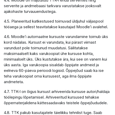
4.4. Moodle on majutatud TTK-i enda serverites ning
serverite ja andmebaasi tarkvara varustatakse jooksvalt
ajakohaste turvauuendustega.
4.5. Planeeritud katkestused toimuvad üldjuhul väljaspool
tööaega ja sellest teavitatakse kasutajad Moodle’i avalehel.
4.6. Moodle’i automaatne kursuste varundamine toimub üks
kord nädalas. Kursust ei varundata, kui pärast viimast
varundust pole toimunud muudatusi. Säilitatakse
maksimaalselt kaks varukoopiat ühe kursuse kohta,
minimaalselt üks. Üks kustutakse ära, kui see on vanem kui
üks aasta. Iga varukoopia sisaldab õppijate andmeid ja
eelneva 60-päeva perioodi logisid. Õppejõud saab ka ise
teha varukoopiat oma kursusest, aga ilma õppijate
andmeteta.
4.7. TTK-l on õigus kursust arhiveerida kursuse autori/haldaja
töölepingu lõpetamisel. Arhiveeritud kursused tehakse
õppematerjalidena kättesaadavaks teistele õppejõududele.
4.8. TTK pakub kasutajatele täielikku tehnilist tuge. Saab