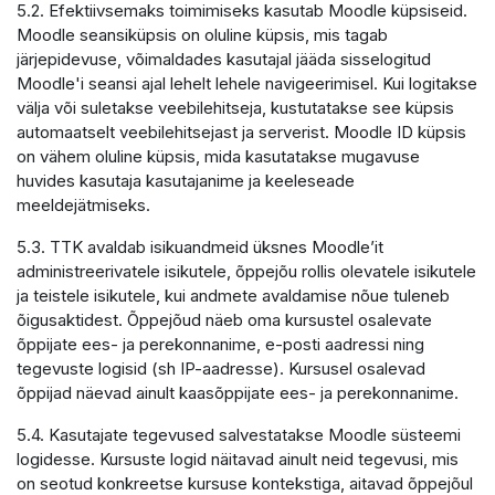
5.2. Efektiivsemaks toimimiseks kasutab Moodle küpsiseid.
Moodle seansiküpsis on oluline küpsis, mis tagab
järjepidevuse, võimaldades kasutajal jääda sisselogitud
Moodle'i seansi ajal lehelt lehele navigeerimisel. Kui logitakse
välja või suletakse veebilehitseja, kustutatakse see küpsis
automaatselt veebilehitsejast ja serverist. Moodle ID küpsis
on vähem oluline küpsis, mida kasutatakse mugavuse
huvides kasutaja kasutajanime ja keeleseade
meeldejätmiseks.
5.3. TTK avaldab isikuandmeid üksnes Moodle’it
administreerivatele isikutele, õppejõu rollis olevatele isikutele
ja teistele isikutele, kui andmete avaldamise nõue tuleneb
õigusaktidest. Õppejõud näeb oma kursustel osalevate
õppijate ees- ja perekonnanime, e-posti aadressi ning
tegevuste logisid (sh IP-aadresse). Kursusel osalevad
õppijad näevad ainult kaasõppijate ees- ja perekonnanime.
5.4. Kasutajate tegevused salvestatakse Moodle süsteemi
logidesse. Kursuste logid näitavad ainult neid tegevusi, mis
on seotud konkreetse kursuse kontekstiga, aitavad õppejõul