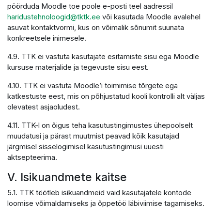
pöörduda Moodle toe poole e-posti teel aadressil
haridustehnoloogid@tktk.ee
või kasutada Moodle avalehel
asuvat kontaktvormi, kus on võimalik sõnumit suunata
konkreetsele inimesele.
4.9. TTK ei vastuta kasutajate esitamiste sisu ega Moodle
kursuse materjalide ja tegevuste sisu eest.
4.10. TTK ei vastuta Moodle’i toimimise tõrgete ega
katkestuste eest, mis on põhjustatud kooli kontrolli alt väljas
olevatest asjaoludest.
4.11. TTK-l on õigus teha kasutustingimustes ühepoolselt
muudatusi ja pärast muutmist peavad kõik kasutajad
järgmisel sisselogimisel kasutustingimusi uuesti
aktsepteerima.
V. Isikuandmete kaitse
5.1. TTK töötleb isikuandmeid vaid kasutajatele kontode
loomise võimaldamiseks ja õppetöö läbiviimise tagamiseks.