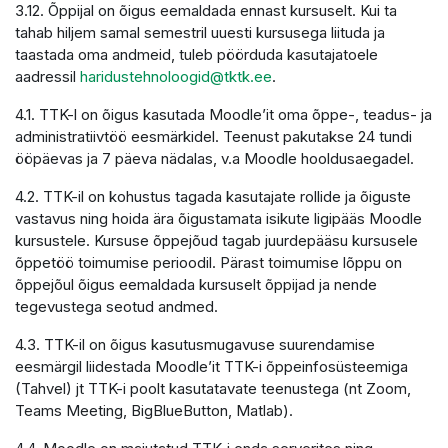
3.12. Õppijal on õigus eemaldada ennast kursuselt. Kui ta
tahab hiljem samal semestril uuesti kursusega liituda ja
taastada oma andmeid, tuleb pöörduda kasutajatoele
aadressil
haridustehnoloogid@tktk.ee
.
4.1. TTK-l on õigus kasutada Moodle’it oma õppe-, teadus- ja
administratiivtöö eesmärkidel. Teenust pakutakse 24 tundi
ööpäevas ja 7 päeva nädalas, v.a Moodle hooldusaegadel.
4.2. TTK-il on kohustus tagada kasutajate rollide ja õiguste
vastavus ning hoida ära õigustamata isikute ligipääs Moodle
kursustele. Kursuse õppejõud tagab juurdepääsu kursusele
õppetöö toimumise perioodil. Pärast toimumise lõppu on
õppejõul õigus eemaldada kursuselt õppijad ja nende
tegevustega seotud andmed.
4.3. TTK-il on õigus kasutusmugavuse suurendamise
eesmärgil liidestada Moodle’it TTK-i õppeinfosüsteemiga
(Tahvel) jt TTK-i poolt kasutatavate teenustega (nt Zoom,
Teams Meeting, BigBlueButton, Matlab).