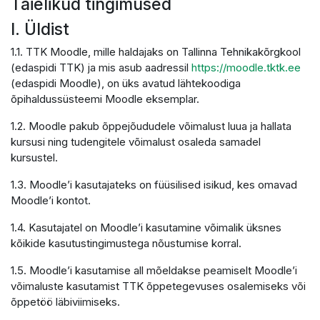
Täielikud tingimused
I. Üldist
1.1. TTK Moodle, mille haldajaks on Tallinna Tehnikakõrgkool
(edaspidi TTK) ja mis asub aadressil
https://moodle.tktk.ee
(edaspidi Moodle), on üks avatud lähtekoodiga
õpihaldussüsteemi Moodle eksemplar.
1.2. Moodle pakub õppejõududele võimalust luua ja hallata
kursusi ning tudengitele võimalust osaleda samadel
kursustel.
1.3. Moodle’i kasutajateks on füüsilised isikud, kes omavad
Moodle’i kontot.
1.4. Kasutajatel on Moodle’i kasutamine võimalik üksnes
kõikide kasutustingimustega nõustumise korral.
1.5. Moodle’i kasutamise all mõeldakse peamiselt Moodle’i
võimaluste kasutamist TTK õppetegevuses osalemiseks või
õppetöö läbiviimiseks.