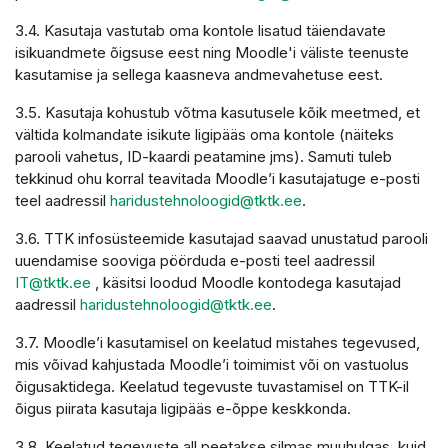
3.4. Kasutaja vastutab oma kontole lisatud täiendavate
isikuandmete õigsuse eest ning Moodle'i väliste teenuste
kasutamise ja sellega kaasneva andmevahetuse eest.
3.5. Kasutaja kohustub võtma kasutusele kõik meetmed, et
vältida kolmandate isikute ligipääs oma kontole (näiteks
parooli vahetus, ID-kaardi peatamine jms). Samuti tuleb
tekkinud ohu korral teavitada Moodle’i kasutajatuge e-posti
teel aadressil
haridustehnoloogid@tktk.ee
.
3.6. TTK infosüsteemide kasutajad saavad unustatud parooli
uuendamise sooviga pöörduda e-posti teel aadressil
IT@tktk.ee
, käsitsi loodud Moodle kontodega kasutajad
aadressil
haridustehnoloogid@tktk.ee
.
3.7. Moodle’i kasutamisel on keelatud mistahes tegevused,
mis võivad kahjustada Moodle’i toimimist või on vastuolus
õigusaktidega. Keelatud tegevuste tuvastamisel on TTK-il
õigus piirata kasutaja ligipääs e-õppe keskkonda.
3.8. Keelatud tegevuste all peetakse silmas muuhulgas, kuid