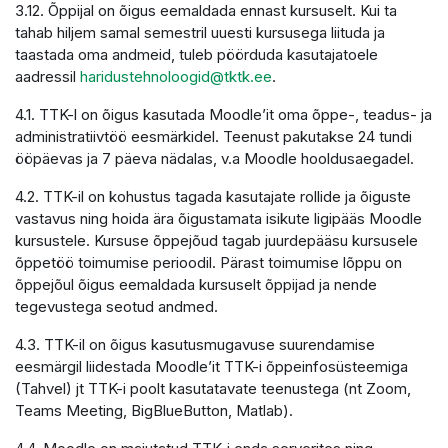
3.12. Õppijal on õigus eemaldada ennast kursuselt. Kui ta
tahab hiljem samal semestril uuesti kursusega liituda ja
taastada oma andmeid, tuleb pöörduda kasutajatoele
aadressil
haridustehnoloogid@tktk.ee
.
4.1. TTK-l on õigus kasutada Moodle’it oma õppe-, teadus- ja
administratiivtöö eesmärkidel. Teenust pakutakse 24 tundi
ööpäevas ja 7 päeva nädalas, v.a Moodle hooldusaegadel.
4.2. TTK-il on kohustus tagada kasutajate rollide ja õiguste
vastavus ning hoida ära õigustamata isikute ligipääs Moodle
kursustele. Kursuse õppejõud tagab juurdepääsu kursusele
õppetöö toimumise perioodil. Pärast toimumise lõppu on
õppejõul õigus eemaldada kursuselt õppijad ja nende
tegevustega seotud andmed.
4.3. TTK-il on õigus kasutusmugavuse suurendamise
eesmärgil liidestada Moodle’it TTK-i õppeinfosüsteemiga
(Tahvel) jt TTK-i poolt kasutatavate teenustega (nt Zoom,
Teams Meeting, BigBlueButton, Matlab).