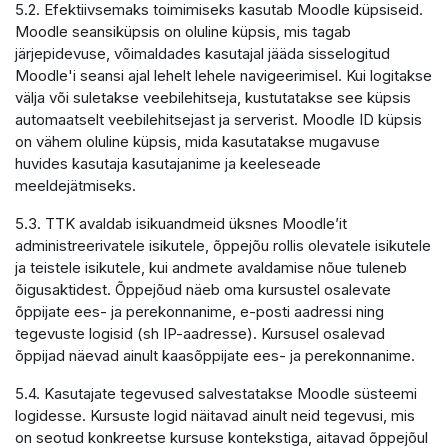
5.2. Efektiivsemaks toimimiseks kasutab Moodle küpsiseid.
Moodle seansiküpsis on oluline küpsis, mis tagab
järjepidevuse, võimaldades kasutajal jääda sisselogitud
Moodle'i seansi ajal lehelt lehele navigeerimisel. Kui logitakse
välja või suletakse veebilehitseja, kustutatakse see küpsis
automaatselt veebilehitsejast ja serverist. Moodle ID küpsis
on vähem oluline küpsis, mida kasutatakse mugavuse
huvides kasutaja kasutajanime ja keeleseade
meeldejätmiseks.
5.3. TTK avaldab isikuandmeid üksnes Moodle’it
administreerivatele isikutele, õppejõu rollis olevatele isikutele
ja teistele isikutele, kui andmete avaldamise nõue tuleneb
õigusaktidest. Õppejõud näeb oma kursustel osalevate
õppijate ees- ja perekonnanime, e-posti aadressi ning
tegevuste logisid (sh IP-aadresse). Kursusel osalevad
õppijad näevad ainult kaasõppijate ees- ja perekonnanime.
5.4. Kasutajate tegevused salvestatakse Moodle süsteemi
logidesse. Kursuste logid näitavad ainult neid tegevusi, mis
on seotud konkreetse kursuse kontekstiga, aitavad õppejõul