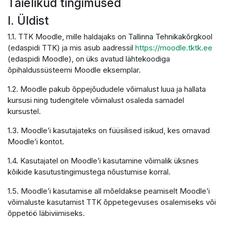
Täielikud tingimused
I. Üldist
1.1. TTK Moodle, mille haldajaks on Tallinna Tehnikakõrgkool
(edaspidi TTK) ja mis asub aadressil
https://moodle.tktk.ee
(edaspidi Moodle), on üks avatud lähtekoodiga
õpihaldussüsteemi Moodle eksemplar.
1.2. Moodle pakub õppejõududele võimalust luua ja hallata
kursusi ning tudengitele võimalust osaleda samadel
kursustel.
1.3. Moodle’i kasutajateks on füüsilised isikud, kes omavad
Moodle’i kontot.
1.4. Kasutajatel on Moodle’i kasutamine võimalik üksnes
kõikide kasutustingimustega nõustumise korral.
1.5. Moodle’i kasutamise all mõeldakse peamiselt Moodle’i
võimaluste kasutamist TTK õppetegevuses osalemiseks või
õppetöö läbiviimiseks.