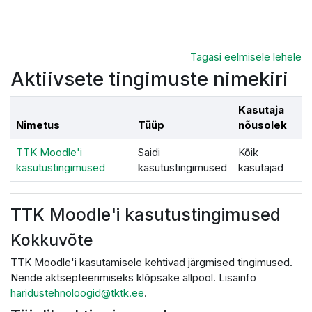
Jäta vahele peasisuni
Tagasi eelmisele lehele
Aktiivsete tingimuste nimekiri
Kasutaja
Nimetus
Tüüp
nõusolek
TTK Moodle'i
Saidi
Kõik
kasutustingimused
kasutustingimused
kasutajad
TTK Moodle'i kasutustingimused
Kokkuvõte
TTK Moodle'i kasutamisele kehtivad järgmised tingimused.
Nende aktsepteerimiseks klõpsake allpool. Lisainfo
haridustehnoloogid@tktk.ee
.