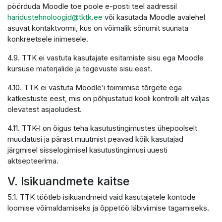
pöörduda Moodle toe poole e-posti teel aadressil
haridustehnoloogid@tktk.ee
või kasutada Moodle avalehel
asuvat kontaktvormi, kus on võimalik sõnumit suunata
konkreetsele inimesele.
4.9. TTK ei vastuta kasutajate esitamiste sisu ega Moodle
kursuse materjalide ja tegevuste sisu eest.
4.10. TTK ei vastuta Moodle’i toimimise tõrgete ega
katkestuste eest, mis on põhjustatud kooli kontrolli alt väljas
olevatest asjaoludest.
4.11. TTK-l on õigus teha kasutustingimustes ühepoolselt
muudatusi ja pärast muutmist peavad kõik kasutajad
järgmisel sisselogimisel kasutustingimusi uuesti
aktsepteerima.
V. Isikuandmete kaitse
5.1. TTK töötleb isikuandmeid vaid kasutajatele kontode
loomise võimaldamiseks ja õppetöö läbiviimise tagamiseks.