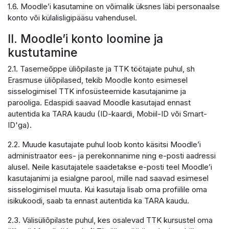
1.6. Moodle’i kasutamine on võimalik üksnes läbi personaalse
konto või külalisligipääsu vahendusel.
II. Moodle’i konto loomine ja
kustutamine
2.1. Tasemeõppe üliõpilaste ja TTK töötajate puhul, sh
Erasmuse üliõpilased, tekib Moodle konto esimesel
sisselogimisel TTK infosüsteemide kasutajanime ja
parooliga. Edaspidi saavad Moodle kasutajad ennast
autentida ka TARA kaudu (ID-kaardi, Mobiil-ID või Smart-
ID'ga).
2.2. Muude kasutajate puhul loob konto käsitsi Moodle’i
administraator ees- ja perekonnanime ning e-posti aadressi
alusel. Neile kasutajatele saadetakse e-posti teel Moodle’i
kasutajanimi ja esialgne parool, mille nad saavad esimesel
sisselogimisel muuta. Kui kasutaja lisab oma profiilile oma
isikukoodi, saab ta ennast autentida ka TARA kaudu.
2.3. Välisüliõpilaste puhul, kes osalevad TTK kursustel oma