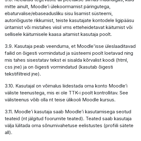
mitte ainult, Moodle’i ülekoormamist päringutega,
ebaturvalise/ebaseadusliku sisu lisamist süsteemi,
autoriõiguste rikkumist, teiste kasutajate kontodele ligipääsu
üritamist või mistahes viisil vms etteheidetavat käitumist või
sellisele käitumisele kaasa aitamist kasutaja poolt.
3.9. Kasutaja peab veenduma, et Moodle'isse üleslaaditavad
failid on õigesti vormindatud ja süsteemi poolt loetavad ning
mis tahes sisestatav tekst ei sisalda kõrvalist koodi (html,
css jne) ja on õigesti vormindatud (kasutab õigesti
tekstifiltreid jne).
3.10. Kasutajal on võimalus liidestada oma konto Moodle’i
väliste teenustega, mis ei ole TTK-i poolt kontrollitav. See
välisteenus võib olla nt teise ülikooli Moodle kursus.
3.11. Moodle’i kasutaja saab Moodle’i kasutamisega seotud
teateid (nt jälgitud foorumite teated). Teated saab kasutaja
välja lülitada oma sõnumivahetuse eelistustes (profiili sätete
all).