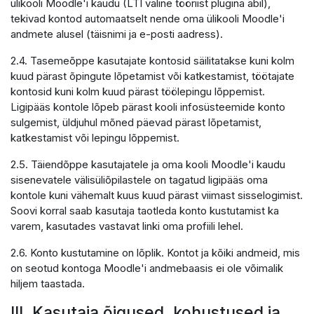
ülikooli Moodle'i kaudu (LTI väline tööriist plugina abil),
tekivad kontod automaatselt nende oma ülikooli Moodle'i
andmete alusel (täisnimi ja e-posti aadress).
2.4. Tasemeõppe kasutajate kontosid säilitatakse kuni kolm
kuud pärast õpingute lõpetamist või katkestamist, töötajate
kontosid kuni kolm kuud pärast töölepingu lõppemist.
Ligipääs kontole lõpeb pärast kooli infosüsteemide konto
sulgemist, üldjuhul mõned päevad pärast lõpetamist,
katkestamist või lepingu lõppemist.
2.5. Täiendõppe kasutajatele ja oma kooli Moodle'i kaudu
sisenevatele välisüliõpilastele on tagatud ligipääs oma
kontole kuni vähemalt kuus kuud pärast viimast sisselogimist.
Soovi korral saab kasutaja taotleda konto kustutamist ka
varem, kasutades vastavat linki oma profiili lehel.
2.6. Konto kustutamine on lõplik. Kontot ja kõiki andmeid, mis
on seotud kontoga Moodle'i andmebaasis ei ole võimalik
hiljem taastada.
III. Kasutaja õigused, kohustused ja