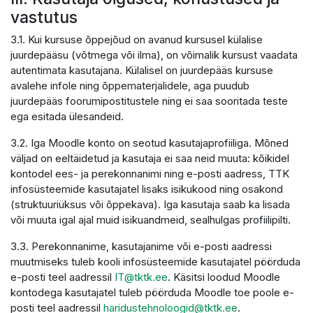
vastutus
3.1. Kui kursuse õppejõud on avanud kursusel külalise
juurdepääsu (võtmega või ilma), on võimalik kursust vaadata
autentimata kasutajana. Külalisel on juurdepääs kursuse
avalehe infole ning õppematerjalidele, aga puudub
juurdepääs foorumipostitustele ning ei saa sooritada teste
ega esitada ülesandeid.
3.2. Iga Moodle konto on seotud kasutajaprofiiliga. Mõned
väljad on eeltäidetud ja kasutaja ei saa neid muuta: kõikidel
kontodel ees- ja perekonnanimi ning e-posti aadress, TTK
infosüsteemide kasutajatel lisaks isikukood ning osakond
(struktuuriüksus või õppekava). Iga kasutaja saab ka lisada
või muuta igal ajal muid isikuandmeid, sealhulgas profiilipilti.
3.3. Perekonnanime, kasutajanime või e-posti aadressi
muutmiseks tuleb kooli infosüsteemide kasutajatel pöörduda
e-posti teel aadressil
IT@tktk.ee
. Käsitsi loodud Moodle
kontodega kasutajatel tuleb pöörduda Moodle toe poole e-
posti teel aadressil
haridustehnoloogid@tktk.ee
.