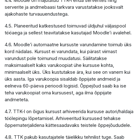
4.4. Moodle on majutatud TTK-i enda serverites ning
serverite ja andmebaasi tarkvara varustatakse jooksvalt
ajakohaste turvauuendustega.
4.5. Planeeritud katkestused toimuvad üldjuhul väljaspool
tööaega ja sellest teavitatakse kasutajad Moodle’i avalehel.
4.6. Moodle’i automaatne kursuste varundamine toimub üks
kord nädalas. Kursust ei varundata, kui pärast viimast
varundust pole toimunud muudatusi. Säilitatakse
maksimaalselt kaks varukoopiat ühe kursuse kohta,
minimaalselt üks. Üks kustutakse ära, kui see on vanem kui
üks aasta. Iga varukoopia sisaldab õppijate andmeid ja
eelneva 60-päeva perioodi logisid. Õppejõud saab ka ise
teha varukoopiat oma kursusest, aga ilma õppijate
andmeteta.
4.7. TTK-l on õigus kursust arhiveerida kursuse autori/haldaja
töölepingu lõpetamisel. Arhiveeritud kursused tehakse
õppematerjalidena kättesaadavaks teistele õppejõududele.
4.8. TTK pakub kasutajatele täielikku tehnilist tuge. Saab