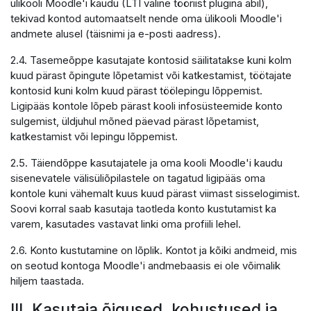
ülikooli Moodle'i kaudu (LTI väline tööriist plugina abil),
tekivad kontod automaatselt nende oma ülikooli Moodle'i
andmete alusel (täisnimi ja e-posti aadress).
2.4. Tasemeõppe kasutajate kontosid säilitatakse kuni kolm
kuud pärast õpingute lõpetamist või katkestamist, töötajate
kontosid kuni kolm kuud pärast töölepingu lõppemist.
Ligipääs kontole lõpeb pärast kooli infosüsteemide konto
sulgemist, üldjuhul mõned päevad pärast lõpetamist,
katkestamist või lepingu lõppemist.
2.5. Täiendõppe kasutajatele ja oma kooli Moodle'i kaudu
sisenevatele välisüliõpilastele on tagatud ligipääs oma
kontole kuni vähemalt kuus kuud pärast viimast sisselogimist.
Soovi korral saab kasutaja taotleda konto kustutamist ka
varem, kasutades vastavat linki oma profiili lehel.
2.6. Konto kustutamine on lõplik. Kontot ja kõiki andmeid, mis
on seotud kontoga Moodle'i andmebaasis ei ole võimalik
hiljem taastada.
III. Kasutaja õigused, kohustused ja