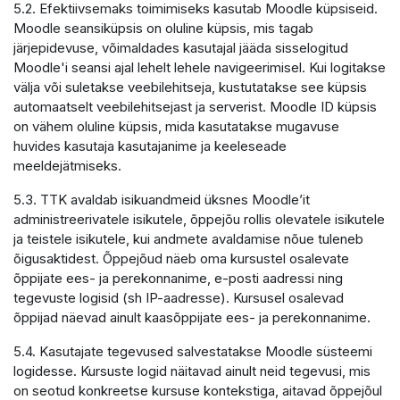
5.2. Efektiivsemaks toimimiseks kasutab Moodle küpsiseid.
Moodle seansiküpsis on oluline küpsis, mis tagab
järjepidevuse, võimaldades kasutajal jääda sisselogitud
Moodle'i seansi ajal lehelt lehele navigeerimisel. Kui logitakse
välja või suletakse veebilehitseja, kustutatakse see küpsis
automaatselt veebilehitsejast ja serverist. Moodle ID küpsis
on vähem oluline küpsis, mida kasutatakse mugavuse
huvides kasutaja kasutajanime ja keeleseade
meeldejätmiseks.
5.3. TTK avaldab isikuandmeid üksnes Moodle’it
administreerivatele isikutele, õppejõu rollis olevatele isikutele
ja teistele isikutele, kui andmete avaldamise nõue tuleneb
õigusaktidest. Õppejõud näeb oma kursustel osalevate
õppijate ees- ja perekonnanime, e-posti aadressi ning
tegevuste logisid (sh IP-aadresse). Kursusel osalevad
õppijad näevad ainult kaasõppijate ees- ja perekonnanime.
5.4. Kasutajate tegevused salvestatakse Moodle süsteemi
logidesse. Kursuste logid näitavad ainult neid tegevusi, mis
on seotud konkreetse kursuse kontekstiga, aitavad õppejõul