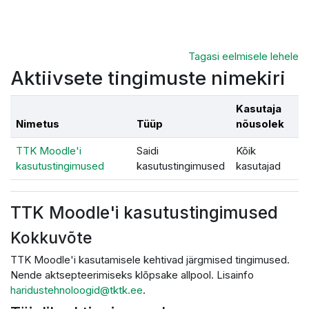
Jäta vahele peasisuni
Tagasi eelmisele lehele
Aktiivsete tingimuste nimekiri
Kasutaja
Nimetus
Tüüp
nõusolek
TTK Moodle'i
Saidi
Kõik
kasutustingimused
kasutustingimused
kasutajad
TTK Moodle'i kasutustingimused
Kokkuvõte
TTK Moodle'i kasutamisele kehtivad järgmised tingimused.
Nende aktsepteerimiseks klõpsake allpool. Lisainfo
haridustehnoloogid@tktk.ee
.