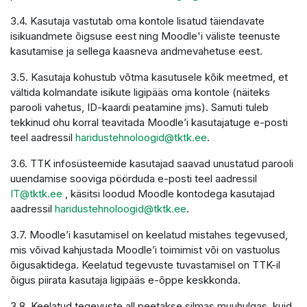
3.4. Kasutaja vastutab oma kontole lisatud täiendavate
isikuandmete õigsuse eest ning Moodle'i väliste teenuste
kasutamise ja sellega kaasneva andmevahetuse eest.
3.5. Kasutaja kohustub võtma kasutusele kõik meetmed, et
vältida kolmandate isikute ligipääs oma kontole (näiteks
parooli vahetus, ID-kaardi peatamine jms). Samuti tuleb
tekkinud ohu korral teavitada Moodle’i kasutajatuge e-posti
teel aadressil
haridustehnoloogid@tktk.ee
.
3.6. TTK infosüsteemide kasutajad saavad unustatud parooli
uuendamise sooviga pöörduda e-posti teel aadressil
IT@tktk.ee
, käsitsi loodud Moodle kontodega kasutajad
aadressil
haridustehnoloogid@tktk.ee
.
3.7. Moodle’i kasutamisel on keelatud mistahes tegevused,
mis võivad kahjustada Moodle’i toimimist või on vastuolus
õigusaktidega. Keelatud tegevuste tuvastamisel on TTK-il
õigus piirata kasutaja ligipääs e-õppe keskkonda.
3.8. Keelatud tegevuste all peetakse silmas muuhulgas, kuid