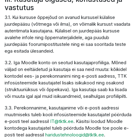
vastutus
3.1. Kui kursuse õppejõud on avanud kursusel külalise
juurdepääsu (võtmega või ilma), on võimalik kursust vaadata
autentimata kasutajana. Külalisel on juurdepääs kursuse
avalehe infole ning õppematerjalidele, aga puudub
juurdepääs foorumipostitustele ning ei saa sooritada teste
ega esitada ülesandeid.
3.2. Iga Moodle konto on seotud kasutajaprofiiliga. Mõned
väljad on eeltäidetud ja kasutaja ei saa neid muuta: kõikidel
kontodel ees- ja perekonnanimi ning e-posti aadress, TTK
infosüsteemide kasutajatel lisaks isikukood ning osakond
(struktuuriüksus või õppekava). Iga kasutaja saab ka lisada
või muuta igal ajal muid isikuandmeid, sealhulgas profiilipilti.
3.3. Perekonnanime, kasutajanime või e-posti aadressi
muutmiseks tuleb kooli infosüsteemide kasutajatel pöörduda
e-posti teel aadressil
IT@tktk.ee
. Käsitsi loodud Moodle
kontodega kasutajatel tuleb pöörduda Moodle toe poole e-
posti teel aadressil
haridustehnoloogid@tktk.ee
.