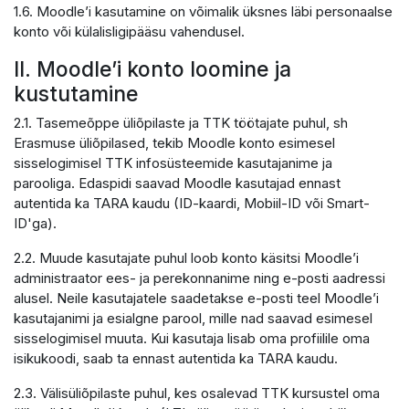
1.6. Moodle’i kasutamine on võimalik üksnes läbi personaalse
konto või külalisligipääsu vahendusel.
II. Moodle’i konto loomine ja
kustutamine
2.1. Tasemeõppe üliõpilaste ja TTK töötajate puhul, sh
Erasmuse üliõpilased, tekib Moodle konto esimesel
sisselogimisel TTK infosüsteemide kasutajanime ja
parooliga. Edaspidi saavad Moodle kasutajad ennast
autentida ka TARA kaudu (ID-kaardi, Mobiil-ID või Smart-
ID'ga).
2.2. Muude kasutajate puhul loob konto käsitsi Moodle’i
administraator ees- ja perekonnanime ning e-posti aadressi
alusel. Neile kasutajatele saadetakse e-posti teel Moodle’i
kasutajanimi ja esialgne parool, mille nad saavad esimesel
sisselogimisel muuta. Kui kasutaja lisab oma profiilile oma
isikukoodi, saab ta ennast autentida ka TARA kaudu.
2.3. Välisüliõpilaste puhul, kes osalevad TTK kursustel oma