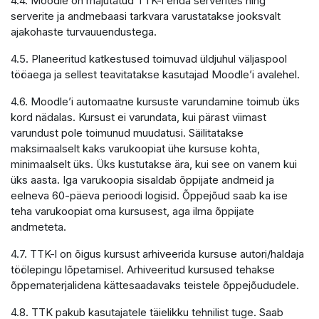
4.4. Moodle on majutatud TTK-i enda serverites ning
serverite ja andmebaasi tarkvara varustatakse jooksvalt
ajakohaste turvauuendustega.
4.5. Planeeritud katkestused toimuvad üldjuhul väljaspool
tööaega ja sellest teavitatakse kasutajad Moodle’i avalehel.
4.6. Moodle’i automaatne kursuste varundamine toimub üks
kord nädalas. Kursust ei varundata, kui pärast viimast
varundust pole toimunud muudatusi. Säilitatakse
maksimaalselt kaks varukoopiat ühe kursuse kohta,
minimaalselt üks. Üks kustutakse ära, kui see on vanem kui
üks aasta. Iga varukoopia sisaldab õppijate andmeid ja
eelneva 60-päeva perioodi logisid. Õppejõud saab ka ise
teha varukoopiat oma kursusest, aga ilma õppijate
andmeteta.
4.7. TTK-l on õigus kursust arhiveerida kursuse autori/haldaja
töölepingu lõpetamisel. Arhiveeritud kursused tehakse
õppematerjalidena kättesaadavaks teistele õppejõududele.
4.8. TTK pakub kasutajatele täielikku tehnilist tuge. Saab