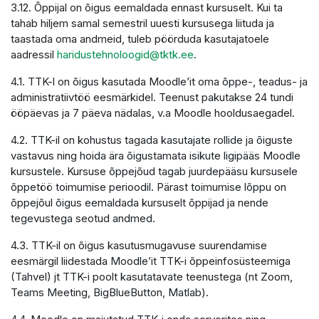
3.12. Õppijal on õigus eemaldada ennast kursuselt. Kui ta
tahab hiljem samal semestril uuesti kursusega liituda ja
taastada oma andmeid, tuleb pöörduda kasutajatoele
aadressil
haridustehnoloogid@tktk.ee
.
4.1. TTK-l on õigus kasutada Moodle’it oma õppe-, teadus- ja
administratiivtöö eesmärkidel. Teenust pakutakse 24 tundi
ööpäevas ja 7 päeva nädalas, v.a Moodle hooldusaegadel.
4.2. TTK-il on kohustus tagada kasutajate rollide ja õiguste
vastavus ning hoida ära õigustamata isikute ligipääs Moodle
kursustele. Kursuse õppejõud tagab juurdepääsu kursusele
õppetöö toimumise perioodil. Pärast toimumise lõppu on
õppejõul õigus eemaldada kursuselt õppijad ja nende
tegevustega seotud andmed.
4.3. TTK-il on õigus kasutusmugavuse suurendamise
eesmärgil liidestada Moodle’it TTK-i õppeinfosüsteemiga
(Tahvel) jt TTK-i poolt kasutatavate teenustega (nt Zoom,
Teams Meeting, BigBlueButton, Matlab).