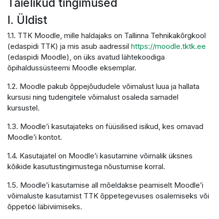
Täielikud tingimused
I. Üldist
1.1. TTK Moodle, mille haldajaks on Tallinna Tehnikakõrgkool
(edaspidi TTK) ja mis asub aadressil
https://moodle.tktk.ee
(edaspidi Moodle), on üks avatud lähtekoodiga
õpihaldussüsteemi Moodle eksemplar.
1.2. Moodle pakub õppejõududele võimalust luua ja hallata
kursusi ning tudengitele võimalust osaleda samadel
kursustel.
1.3. Moodle’i kasutajateks on füüsilised isikud, kes omavad
Moodle’i kontot.
1.4. Kasutajatel on Moodle’i kasutamine võimalik üksnes
kõikide kasutustingimustega nõustumise korral.
1.5. Moodle’i kasutamise all mõeldakse peamiselt Moodle’i
võimaluste kasutamist TTK õppetegevuses osalemiseks või
õppetöö läbiviimiseks.