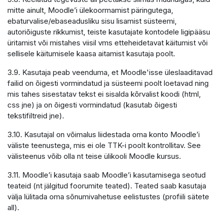
mitte ainult, Moodle’i ülekoormamist päringutega,
ebaturvalise/ebaseadusliku sisu lisamist süsteemi,
autoriõiguste rikkumist, teiste kasutajate kontodele ligipääsu
üritamist või mistahes viisil vms etteheidetavat käitumist või
sellisele käitumisele kaasa aitamist kasutaja poolt.
3.9. Kasutaja peab veenduma, et Moodle'isse üleslaaditavad
failid on õigesti vormindatud ja süsteemi poolt loetavad ning
mis tahes sisestatav tekst ei sisalda kõrvalist koodi (html,
css jne) ja on õigesti vormindatud (kasutab õigesti
tekstifiltreid jne).
3.10. Kasutajal on võimalus liidestada oma konto Moodle’i
väliste teenustega, mis ei ole TTK-i poolt kontrollitav. See
välisteenus võib olla nt teise ülikooli Moodle kursus.
3.11. Moodle’i kasutaja saab Moodle’i kasutamisega seotud
teateid (nt jälgitud foorumite teated). Teated saab kasutaja
välja lülitada oma sõnumivahetuse eelistustes (profiili sätete
all).