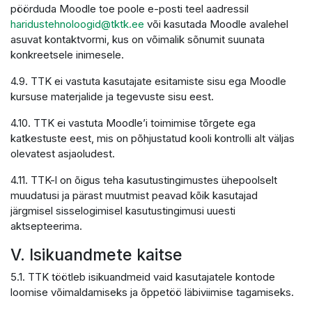
pöörduda Moodle toe poole e-posti teel aadressil
haridustehnoloogid@tktk.ee
või kasutada Moodle avalehel
asuvat kontaktvormi, kus on võimalik sõnumit suunata
konkreetsele inimesele.
4.9. TTK ei vastuta kasutajate esitamiste sisu ega Moodle
kursuse materjalide ja tegevuste sisu eest.
4.10. TTK ei vastuta Moodle’i toimimise tõrgete ega
katkestuste eest, mis on põhjustatud kooli kontrolli alt väljas
olevatest asjaoludest.
4.11. TTK-l on õigus teha kasutustingimustes ühepoolselt
muudatusi ja pärast muutmist peavad kõik kasutajad
järgmisel sisselogimisel kasutustingimusi uuesti
aktsepteerima.
V. Isikuandmete kaitse
5.1. TTK töötleb isikuandmeid vaid kasutajatele kontode
loomise võimaldamiseks ja õppetöö läbiviimise tagamiseks.