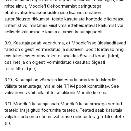
mitte ainult, Moodle’i ülekoormamist päringutega,
ebaturvalise/ebaseadusliku sisu lisamist süsteemi,
autoriõiguste rikkumist, teiste kasutajate kontodele ligipääsu
üritamist või mistahes viisil vms etteheidetavat käitumist või
sellisele käitumisele kaasa aitamist kasutaja poolt.
3.9. Kasutaja peab veenduma, et Moodle'isse üleslaaditavad
failid on õigesti vormindatud ja süsteemi poolt loetavad ning
mis tahes sisestatav tekst ei sisalda kõrvalist koodi (html,
css jne) ja on õigesti vormindatud (kasutab õigesti
tekstifiltreid jne).
3.10. Kasutajal on võimalus liidestada oma konto Moodle’i
väliste teenustega, mis ei ole TTK-i poolt kontrollitav. See
välisteenus võib olla nt teise ülikooli Moodle kursus.
3.11. Moodle’i kasutaja saab Moodle’i kasutamisega seotud
teateid (nt jälgitud foorumite teated). Teated saab kasutaja
välja lülitada oma sõnumivahetuse eelistustes (profiili sätete
all).