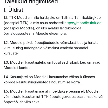
Täielikud tingimused
I. Üldist
1.1. TTK Moodle, mille haldajaks on Tallinna Tehnikakõrgkool
(edaspidi TTK) ja mis asub aadressil
https://moodle.tktk.ee
(edaspidi Moodle), on üks avatud lähtekoodiga
õpihaldussüsteemi Moodle eksemplar.
1.2. Moodle pakub õppejõududele võimalust luua ja hallata
kursusi ning tudengitele võimalust osaleda samadel
kursustel.
1.3. Moodle’i kasutajateks on füüsilised isikud, kes omavad
Moodle’i kontot.
1.4. Kasutajatel on Moodle’i kasutamine võimalik üksnes
kõikide kasutustingimustega nõustumise korral.
1.5. Moodle’i kasutamise all mõeldakse peamiselt Moodle’i
võimaluste kasutamist TTK õppetegevuses osalemiseks või
õppetöö läbiviimiseks.