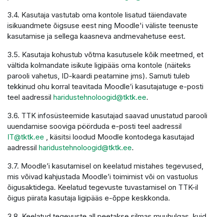
3.4. Kasutaja vastutab oma kontole lisatud täiendavate
isikuandmete õigsuse eest ning Moodle'i väliste teenuste
kasutamise ja sellega kaasneva andmevahetuse eest.
3.5. Kasutaja kohustub võtma kasutusele kõik meetmed, et
vältida kolmandate isikute ligipääs oma kontole (näiteks
parooli vahetus, ID-kaardi peatamine jms). Samuti tuleb
tekkinud ohu korral teavitada Moodle’i kasutajatuge e-posti
teel aadressil
haridustehnoloogid@tktk.ee
.
3.6. TTK infosüsteemide kasutajad saavad unustatud parooli
uuendamise sooviga pöörduda e-posti teel aadressil
IT@tktk.ee
, käsitsi loodud Moodle kontodega kasutajad
aadressil
haridustehnoloogid@tktk.ee
.
3.7. Moodle’i kasutamisel on keelatud mistahes tegevused,
mis võivad kahjustada Moodle’i toimimist või on vastuolus
õigusaktidega. Keelatud tegevuste tuvastamisel on TTK-il
õigus piirata kasutaja ligipääs e-õppe keskkonda.
3.8. Keelatud tegevuste all peetakse silmas muuhulgas, kuid