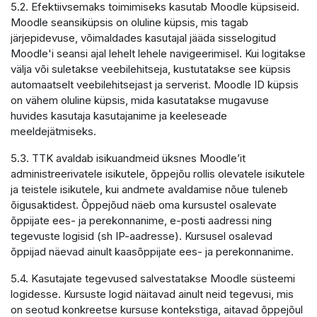
5.2. Efektiivsemaks toimimiseks kasutab Moodle küpsiseid.
Moodle seansiküpsis on oluline küpsis, mis tagab
järjepidevuse, võimaldades kasutajal jääda sisselogitud
Moodle'i seansi ajal lehelt lehele navigeerimisel. Kui logitakse
välja või suletakse veebilehitseja, kustutatakse see küpsis
automaatselt veebilehitsejast ja serverist. Moodle ID küpsis
on vähem oluline küpsis, mida kasutatakse mugavuse
huvides kasutaja kasutajanime ja keeleseade
meeldejätmiseks.
5.3. TTK avaldab isikuandmeid üksnes Moodle’it
administreerivatele isikutele, õppejõu rollis olevatele isikutele
ja teistele isikutele, kui andmete avaldamise nõue tuleneb
õigusaktidest. Õppejõud näeb oma kursustel osalevate
õppijate ees- ja perekonnanime, e-posti aadressi ning
tegevuste logisid (sh IP-aadresse). Kursusel osalevad
õppijad näevad ainult kaasõppijate ees- ja perekonnanime.
5.4. Kasutajate tegevused salvestatakse Moodle süsteemi
logidesse. Kursuste logid näitavad ainult neid tegevusi, mis
on seotud konkreetse kursuse kontekstiga, aitavad õppejõul