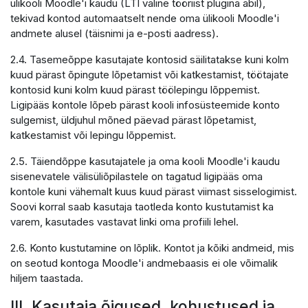
ülikooli Moodle'i kaudu (LTI väline tööriist plugina abil),
tekivad kontod automaatselt nende oma ülikooli Moodle'i
andmete alusel (täisnimi ja e-posti aadress).
2.4. Tasemeõppe kasutajate kontosid säilitatakse kuni kolm
kuud pärast õpingute lõpetamist või katkestamist, töötajate
kontosid kuni kolm kuud pärast töölepingu lõppemist.
Ligipääs kontole lõpeb pärast kooli infosüsteemide konto
sulgemist, üldjuhul mõned päevad pärast lõpetamist,
katkestamist või lepingu lõppemist.
2.5. Täiendõppe kasutajatele ja oma kooli Moodle'i kaudu
sisenevatele välisüliõpilastele on tagatud ligipääs oma
kontole kuni vähemalt kuus kuud pärast viimast sisselogimist.
Soovi korral saab kasutaja taotleda konto kustutamist ka
varem, kasutades vastavat linki oma profiili lehel.
2.6. Konto kustutamine on lõplik. Kontot ja kõiki andmeid, mis
on seotud kontoga Moodle'i andmebaasis ei ole võimalik
hiljem taastada.
III. Kasutaja õigused, kohustused ja