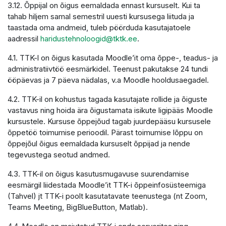
3.12. Õppijal on õigus eemaldada ennast kursuselt. Kui ta
tahab hiljem samal semestril uuesti kursusega liituda ja
taastada oma andmeid, tuleb pöörduda kasutajatoele
aadressil
haridustehnoloogid@tktk.ee
.
4.1. TTK-l on õigus kasutada Moodle’it oma õppe-, teadus- ja
administratiivtöö eesmärkidel. Teenust pakutakse 24 tundi
ööpäevas ja 7 päeva nädalas, v.a Moodle hooldusaegadel.
4.2. TTK-il on kohustus tagada kasutajate rollide ja õiguste
vastavus ning hoida ära õigustamata isikute ligipääs Moodle
kursustele. Kursuse õppejõud tagab juurdepääsu kursusele
õppetöö toimumise perioodil. Pärast toimumise lõppu on
õppejõul õigus eemaldada kursuselt õppijad ja nende
tegevustega seotud andmed.
4.3. TTK-il on õigus kasutusmugavuse suurendamise
eesmärgil liidestada Moodle’it TTK-i õppeinfosüsteemiga
(Tahvel) jt TTK-i poolt kasutatavate teenustega (nt Zoom,
Teams Meeting, BigBlueButton, Matlab).