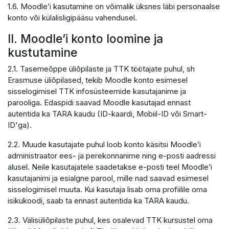
1.6. Moodle’i kasutamine on võimalik üksnes läbi personaalse
konto või külalisligipääsu vahendusel.
II. Moodle’i konto loomine ja
kustutamine
2.1. Tasemeõppe üliõpilaste ja TTK töötajate puhul, sh
Erasmuse üliõpilased, tekib Moodle konto esimesel
sisselogimisel TTK infosüsteemide kasutajanime ja
parooliga. Edaspidi saavad Moodle kasutajad ennast
autentida ka TARA kaudu (ID-kaardi, Mobiil-ID või Smart-
ID'ga).
2.2. Muude kasutajate puhul loob konto käsitsi Moodle’i
administraator ees- ja perekonnanime ning e-posti aadressi
alusel. Neile kasutajatele saadetakse e-posti teel Moodle’i
kasutajanimi ja esialgne parool, mille nad saavad esimesel
sisselogimisel muuta. Kui kasutaja lisab oma profiilile oma
isikukoodi, saab ta ennast autentida ka TARA kaudu.
2.3. Välisüliõpilaste puhul, kes osalevad TTK kursustel oma