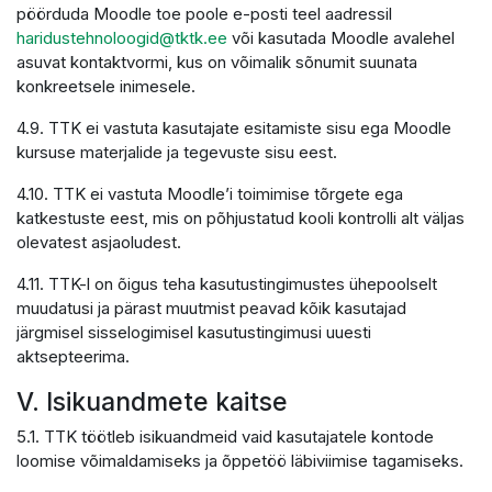
pöörduda Moodle toe poole e-posti teel aadressil
haridustehnoloogid@tktk.ee
või kasutada Moodle avalehel
asuvat kontaktvormi, kus on võimalik sõnumit suunata
konkreetsele inimesele.
4.9. TTK ei vastuta kasutajate esitamiste sisu ega Moodle
kursuse materjalide ja tegevuste sisu eest.
4.10. TTK ei vastuta Moodle’i toimimise tõrgete ega
katkestuste eest, mis on põhjustatud kooli kontrolli alt väljas
olevatest asjaoludest.
4.11. TTK-l on õigus teha kasutustingimustes ühepoolselt
muudatusi ja pärast muutmist peavad kõik kasutajad
järgmisel sisselogimisel kasutustingimusi uuesti
aktsepteerima.
V. Isikuandmete kaitse
5.1. TTK töötleb isikuandmeid vaid kasutajatele kontode
loomise võimaldamiseks ja õppetöö läbiviimise tagamiseks.