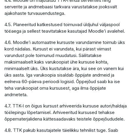
4.4. Moodle on majutatud TTK-i enda serverites ning
serverite ja andmebaasi tarkvara varustatakse jooksvalt
ajakohaste turvauuendustega.
4.5. Planeeritud katkestused toimuvad üldjuhul väljaspool
tööaega ja sellest teavitatakse kasutajad Moodle’i avalehel.
4.6. Moodle’i automaatne kursuste varundamine toimub üks
kord nädalas. Kursust ei varundata, kui pärast viimast
varundust pole toimunud muudatusi. Säilitatakse
maksimaalselt kaks varukoopiat ühe kursuse kohta,
minimaalselt üks. Üks kustutakse ära, kui see on vanem kui
üks aasta. Iga varukoopia sisaldab õppijate andmeid ja
eelneva 60-päeva perioodi logisid. Õppejõud saab ka ise
teha varukoopiat oma kursusest, aga ilma õppijate
andmeteta.
4.7. TTK-l on õigus kursust arhiveerida kursuse autori/haldaja
töölepingu lõpetamisel. Arhiveeritud kursused tehakse
õppematerjalidena kättesaadavaks teistele õppejõududele.
4.8. TTK pakub kasutajatele täielikku tehnilist tuge. Saab