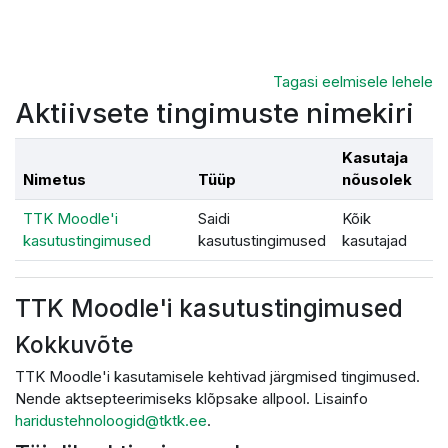
Jäta vahele peasisuni
Tagasi eelmisele lehele
Aktiivsete tingimuste nimekiri
Kasutaja
Nimetus
Tüüp
nõusolek
TTK Moodle'i
Saidi
Kõik
kasutustingimused
kasutustingimused
kasutajad
TTK Moodle'i kasutustingimused
Kokkuvõte
TTK Moodle'i kasutamisele kehtivad järgmised tingimused.
Nende aktsepteerimiseks klõpsake allpool. Lisainfo
haridustehnoloogid@tktk.ee
.