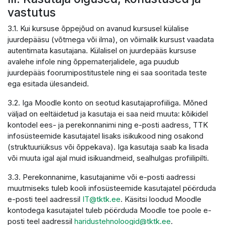
vastutus
3.1. Kui kursuse õppejõud on avanud kursusel külalise
juurdepääsu (võtmega või ilma), on võimalik kursust vaadata
autentimata kasutajana. Külalisel on juurdepääs kursuse
avalehe infole ning õppematerjalidele, aga puudub
juurdepääs foorumipostitustele ning ei saa sooritada teste
ega esitada ülesandeid.
3.2. Iga Moodle konto on seotud kasutajaprofiiliga. Mõned
väljad on eeltäidetud ja kasutaja ei saa neid muuta: kõikidel
kontodel ees- ja perekonnanimi ning e-posti aadress, TTK
infosüsteemide kasutajatel lisaks isikukood ning osakond
(struktuuriüksus või õppekava). Iga kasutaja saab ka lisada
või muuta igal ajal muid isikuandmeid, sealhulgas profiilipilti.
3.3. Perekonnanime, kasutajanime või e-posti aadressi
muutmiseks tuleb kooli infosüsteemide kasutajatel pöörduda
e-posti teel aadressil
IT@tktk.ee
. Käsitsi loodud Moodle
kontodega kasutajatel tuleb pöörduda Moodle toe poole e-
posti teel aadressil
haridustehnoloogid@tktk.ee
.