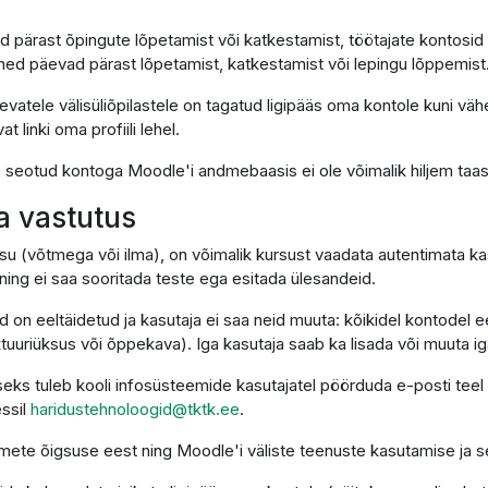
d pärast õpingute lõpetamist või katkestamist, töötajate kontosid
ned päevad pärast lõpetamist, katkestamist või lepingu lõppemist
vatele välisüliõpilastele on tagatud ligipääs oma kontole kuni väh
linki oma profiili lehel.
on seotud kontoga Moodle'i andmebaasis ei ole võimalik hiljem taa
ja vastutus
su (võtmega või ilma), on võimalik kursust vaadata autentimata kas
ing ei saa sooritada teste ega esitada ülesandeid.
d on eeltäidetud ja kasutaja ei saa neid muuta: kõikidel kontodel
uriüksus või õppekava). Iga kasutaja saab ka lisada või muuta igal 
eks tuleb kooli infosüsteemide kasutajatel pöörduda e-posti teel
essil
haridustehnoloogid@tktk.ee
.
ndmete õigsuse eest ning Moodle'i väliste teenuste kasutamise ja