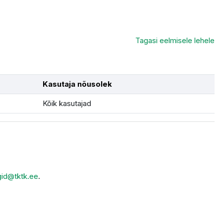
Tagasi eelmisele lehele
Kasutaja nõusolek
Kõik kasutajad
gid@tktk.ee
.