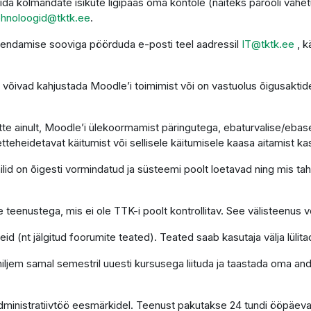
da kolmandate isikute ligipääs oma kontole (näiteks parooli vahet
ehnoloogid@tktk.ee
.
uendamise sooviga pöörduda e-posti teel aadressil
IT@tktk.ee
, k
võivad kahjustada Moodle’i toimimist või on vastuolus õigusaktide
te ainult, Moodle’i ülekoormamist päringutega, ebaturvalise/ebasea
etteheidetavat käitumist või sellisele käitumisele kaasa aitamist ka
d on õigesti vormindatud ja süsteemi poolt loetavad ning mis tahes
 teenustega, mis ei ole TTK-i poolt kontrollitav. See välisteenus võ
d (nt jälgitud foorumite teated). Teated saab kasutaja välja lülita
 hiljem samal semestril uuesti kursusega liituda ja taastada oma a
administratiivtöö eesmärkidel. Teenust pakutakse 24 tundi ööpäev