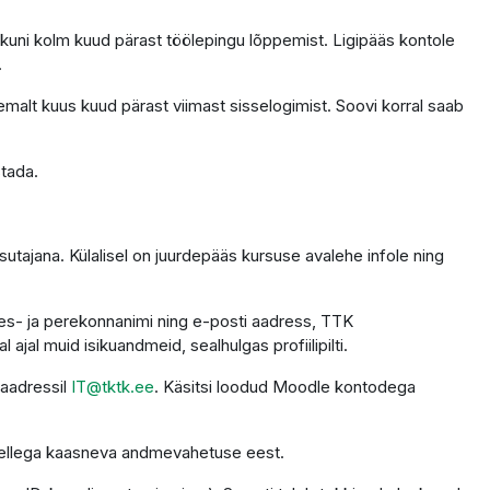
 kuni kolm kuud pärast töölepingu lõppemist. Ligipääs kontole
.
emalt kuus kuud pärast viimast sisselogimist. Soovi korral saab
stada.
utajana. Külalisel on juurdepääs kursuse avalehe infole ning
 ees- ja perekonnanimi ning e-posti aadress, TTK
ajal muid isikuandmeid, sealhulgas profiilipilti.
 aadressil
IT@tktk.ee
. Käsitsi loodud Moodle kontodega
 sellega kaasneva andmevahetuse eest.