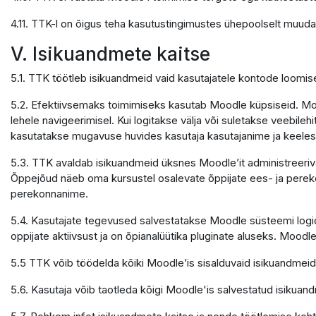
4.11. TTK-l on õigus teha kasutustingimustes ühepoolselt muuda
V. Isikuandmete kaitse
5.1. TTK töötleb isikuandmeid vaid kasutajatele kontode loomi
5.2. Efektiivsemaks toimimiseks kasutab Moodle küpsiseid. Mood
lehele navigeerimisel. Kui logitakse välja või suletakse veebile
kasutatakse mugavuse huvides kasutaja kasutajanime ja keele
5.3. TTK avaldab isikuandmeid üksnes Moodle’it administreerivate
Õppejõud näeb oma kursustel osalevate õppijate ees- ja pereko
perekonnanime.
5.4. Kasutajate tegevused salvestatakse Moodle süsteemi logide
oppijate aktiivsust ja on õpianalüütika pluginate aluseks. Moodle
5.5 TTK võib töödelda kõiki Moodle’is sisalduvaid isikuandmeid
5.6. Kasutaja võib taotleda kõigi Moodle'is salvestatud isikuand