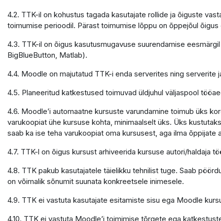
4.2. TTK-il on kohustus tagada kasutajate rollide ja õiguste v
toimumise perioodil. Pärast toimumise lõppu on õppejõul õigu
4.3. TTK-il on õigus kasutusmugavuse suurendamise eesmärgil 
BigBlueButton, Matlab).
4.4. Moodle on majutatud TTK-i enda serverites ning serverite
4.5. Planeeritud katkestused toimuvad üldjuhul väljaspool tööaeg
4.6. Moodle’i automaatne kursuste varundamine toimub üks kord 
varukoopiat ühe kursuse kohta, minimaalselt üks. Üks kustutaks
saab ka ise teha varukoopiat oma kursusest, aga ilma õppijate
4.7. TTK-l on õigus kursust arhiveerida kursuse autori/haldaja
4.8. TTK pakub kasutajatele täielikku tehnilist tuge. Saab pöör
on võimalik sõnumit suunata konkreetsele inimesele.
4.9. TTK ei vastuta kasutajate esitamiste sisu ega Moodle kursu
4.10. TTK ei vastuta Moodle’i toimimise tõrgete ega katkestuste e