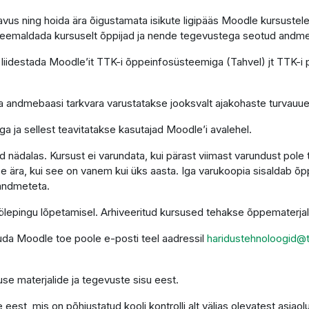
astavus ning hoida ära õigustamata isikute ligipääs Moodle kursus
s eemaldada kursuselt õppijad ja nende tegevustega seotud andm
liidestada Moodle’it TTK-i õppeinfosüsteemiga (Tahvel) jt TTK-i
 ja andmebaasi tarkvara varustatakse jooksvalt ajakohaste turvauu
a ja sellest teavitatakse kasutajad Moodle’i avalehel.
nädalas. Kursust ei varundata, kui pärast viimast varundust pole
e ära, kui see on vanem kui üks aasta. Iga varukoopia sisaldab õ
 andmeteta.
 töölepingu lõpetamisel. Arhiveeritud kursused tehakse õppematerj
duda Moodle toe poole e-posti teel aadressil
haridustehnoloogid@t
se materjalide ja tegevuste sisu eest.
est, mis on põhjustatud kooli kontrolli alt väljas olevatest asjaol