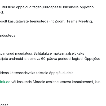
tele. Kursuse õppejõud tagab juurdepääsu kursusele õppetöö
ed.
 poolt kasutatavate teenustega (nt Zoom, Teams Meeting,
endustega.
 toimunud muudatusi. Säilitatakse maksimaalselt kaks
ppijate andmeid ja eelneva 60-päeva perioodi logisid. Õppejõud
alidena kättesaadavaks teistele õppejõududele.
ktk.ee
või kasutada Moodle avalehel asuvat kontaktvormi, kus
udest.