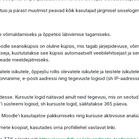
tusi ja pärast muutmist peavad kõik kasutajad järgmisel sisselogim
se võimaldamiseks ja õppetöö läbiviimise tagamiseks.
le seansiküpsis on oluline küpsis, mis tagab järjepidevuse, võimal
hitseja, kustutatakse see küpsis automaatselt veebilehitsejast ja s
seade meeldejätmiseks.
le isikutele, õppejõu rollis olevatele isikutele ja teistele isikut
nnanime, e-posti aadressi ning tegevuste logisid (sh IP-aadresse)
sse. Kursuste logid näitavad ainult neid tegevusi, mis on seotud
’i süsteemi logisid, sh kursuste logid, säilitatakse 365 päeva.
 Moodle’i kasutajatoe pakkumiseks ning kursuse aktiivsuse analüü
mete koopiat, kasutades oma profiililehel vastavat linki.