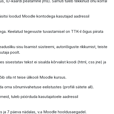
us, ID-kaardi peatamine jms). Samuti tuleb tekkinud ohu korral
äsitsi loodud Moodle kontodega kasutajad aadressil
ga. Keelatud tegevuste tuvastamisel on TTK-il õigus piirata
dusliku sisu lisamist süsteemi, autoriõiguste rikkumist, teiste
sutaja poolt.
 sisestatav tekst ei sisalda kõrvalist koodi (html, css jne) ja
ib olla nt teise ülikooli Moodle kursus.
da oma sõnumivahetuse eelistustes (profiili sätete all).
ndmeid, tuleb pöörduda kasutajatoele aadressil
as ja 7 päeva nädalas, v.a Moodle hooldusaegadel.