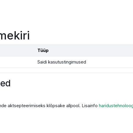
mekiri
Tüüp
Saidi kasutustingimused
sed
de aktsepteerimiseks klõpsake allpool. Lisainfo
haridustehnoloo