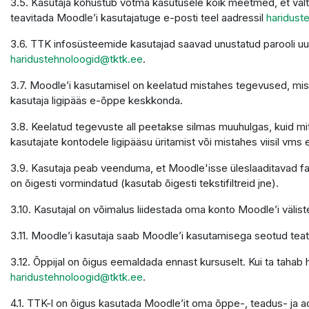
3.5. Kasutaja kohustub võtma kasutusele kõik meetmed, et välti
teavitada Moodle’i kasutajatuge e-posti teel aadressil
haridust
3.6. TTK infosüsteemide kasutajad saavad unustatud parooli u
haridustehnoloogid@tktk.ee
.
3.7. Moodle’i kasutamisel on keelatud mistahes tegevused, mis 
kasutaja ligipääs e-õppe keskkonda.
3.8. Keelatud tegevuste all peetakse silmas muuhulgas, kuid mit
kasutajate kontodele ligipääsu üritamist või mistahes viisil vms 
3.9. Kasutaja peab veenduma, et Moodle'isse üleslaaditavad faili
on õigesti vormindatud (kasutab õigesti tekstifiltreid jne).
3.10. Kasutajal on võimalus liidestada oma konto Moodle’i väliste
3.11. Moodle’i kasutaja saab Moodle’i kasutamisega seotud teatei
3.12. Õppijal on õigus eemaldada ennast kursuselt. Kui ta tahab
haridustehnoloogid@tktk.ee
.
4.1. TTK-l on õigus kasutada Moodle’it oma õppe-, teadus- ja 