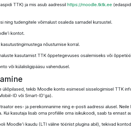
daspidi TTK) ja mis asub aadressil
https://moodle.tktk.ee
(edaspid
si ning tudengitele võimalust osaleda samadel kursustel.
dle’i kontot.
e kasutustingimustega nõustumise korral.
imaluste kasutamist TTK õppetegevuses osalemiseks või õppetöö 
nto või külalisligipääsu vahendusel.
utamine
e üliõpilased, tekib Moodle konto esimesel sisselogimisel TTK in
obiil-ID või Smart-ID'ga).
traator ees- ja perekonnanime ning e-posti aadressi alusel. Neile 
. Kui kasutaja lisab oma profiilile oma isikukoodi, saab ta ennast
ooli Moodle'i kaudu (LTI väline tööriist plugina abil), tekivad ko