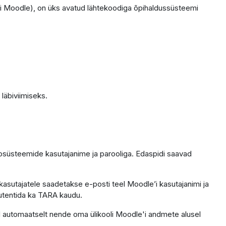
i Moodle), on üks avatud lähtekoodiga õpihaldussüsteemi
läbiviimiseks.
fosüsteemide kasutajanime ja parooliga. Edaspidi saavad
kasutajatele saadetakse e-posti teel Moodle’i kasutajanimi ja
 autentida ka TARA kaudu.
ntod automaatselt nende oma ülikooli Moodle'i andmete alusel