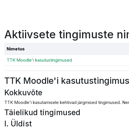
Jäta vahele peasisuni
Aktiivsete tingimuste ni
Nimetus
TTK Moodle'i kasutustingimused
TTK Moodle'i kasutustingimu
Kokkuvõte
TTK Moodle'i kasutamisele kehtivad järgmised tingimused. Nen
Täielikud tingimused
I. Üldist