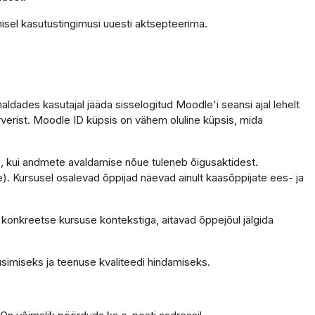
isel kasutustingimusi uuesti aktsepteerima.
dades kasutajal jääda sisselogitud Moodle'i seansi ajal lehelt
erverist. Moodle ID küpsis on vähem oluline küpsis, mida
ele, kui andmete avaldamise nõue tuleneb õigusaktidest.
. Kursusel osalevad õppijad näevad ainult kaasõppijate ees- ja
 konkreetse kursuse kontekstiga, aitavad õppejõul jälgida
simiseks ja teenuse kvaliteedi hindamiseks.