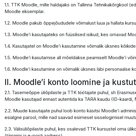
1.1. TTK Moodle, mille haldajaks on Tallinna Tehnikakõrgkool (e
Moodle eksemplar.
1.2. Moodle pakub õppejõududele võimalust luua ja hallata kursu
1.3. Moodle’i kasutajateks on füüsilised isikud, kes omavad Moo
1.4. Kasutajatel on Moodle’i kasutamine võimalik üksnes kõikid
1.5. Moodle’i kasutamise all mõeldakse peamiselt Moodle’i võ
1.6. Moodle’i kasutamine on võimalik üksnes läbi personaalse ko
II. Moodle’i konto loomine ja kust
2.1. Tasemeõppe üliõpilaste ja TTK töötajate puhul, sh Erasmus
Moodle kasutajad ennast autentida ka TARA kaudu (ID-kaardi, M
2.2. Muude kasutajate puhul loob konto käsitsi Moodle’i adminis
esialgne parool, mille nad saavad esimesel sisselogimisel muuta
2.3. Välisüliõpilaste puhul, kes osalevad TTK kursustel oma ülik
(täisnimi ja e-posti aadress).