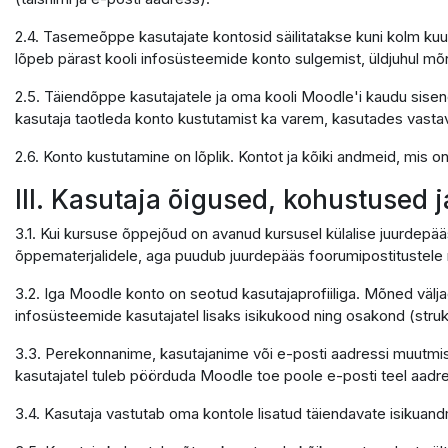
2.4. Tasemeõppe kasutajate kontosid säilitatakse kuni kolm kuu
lõpeb pärast kooli infosüsteemide konto sulgemist, üldjuhul mõ
2.5. Täiendõppe kasutajatele ja oma kooli Moodle'i kaudu sisene
kasutaja taotleda konto kustutamist ka varem, kasutades vastavat 
2.6. Konto kustutamine on lõplik. Kontot ja kõiki andmeid, mis 
III. Kasutaja õigused, kohustused 
3.1. Kui kursuse õppejõud on avanud kursusel külalise juurdepää
õppematerjalidele, aga puudub juurdepääs foorumipostitustele n
3.2. Iga Moodle konto on seotud kasutajaprofiiliga. Mõned välja
infosüsteemide kasutajatel lisaks isikukood ning osakond (struktu
3.3. Perekonnanime, kasutajanime või e-posti aadressi muutmis
kasutajatel tuleb pöörduda Moodle toe poole e-posti teel aadr
3.4. Kasutaja vastutab oma kontole lisatud täiendavate isikua