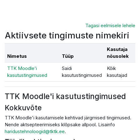
Jäta vahele peasisuni
Tagasi eelmisele lehele
Aktiivsete tingimuste nimekiri
Kasutaja
Nimetus
Tüüp
nõusolek
TTK Moodle'i
Saidi
Kõik
kasutustingimused
kasutustingimused
kasutajad
TTK Moodle'i kasutustingimused
Kokkuvõte
TTK Moodle'i kasutamisele kehtivad järgmised tingimused.
Nende aktsepteerimiseks klõpsake allpool. Lisainfo
haridustehnoloogid@tktk.ee
.