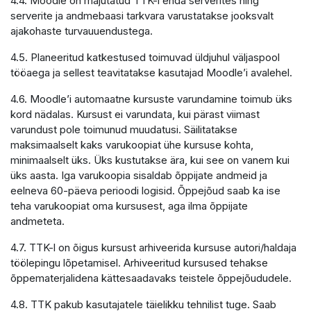
4.4. Moodle on majutatud TTK-i enda serverites ning
serverite ja andmebaasi tarkvara varustatakse jooksvalt
ajakohaste turvauuendustega.
4.5. Planeeritud katkestused toimuvad üldjuhul väljaspool
tööaega ja sellest teavitatakse kasutajad Moodle’i avalehel.
4.6. Moodle’i automaatne kursuste varundamine toimub üks
kord nädalas. Kursust ei varundata, kui pärast viimast
varundust pole toimunud muudatusi. Säilitatakse
maksimaalselt kaks varukoopiat ühe kursuse kohta,
minimaalselt üks. Üks kustutakse ära, kui see on vanem kui
üks aasta. Iga varukoopia sisaldab õppijate andmeid ja
eelneva 60-päeva perioodi logisid. Õppejõud saab ka ise
teha varukoopiat oma kursusest, aga ilma õppijate
andmeteta.
4.7. TTK-l on õigus kursust arhiveerida kursuse autori/haldaja
töölepingu lõpetamisel. Arhiveeritud kursused tehakse
õppematerjalidena kättesaadavaks teistele õppejõududele.
4.8. TTK pakub kasutajatele täielikku tehnilist tuge. Saab