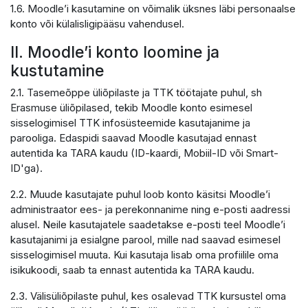
1.6. Moodle’i kasutamine on võimalik üksnes läbi personaalse
konto või külalisligipääsu vahendusel.
II. Moodle’i konto loomine ja
kustutamine
2.1. Tasemeõppe üliõpilaste ja TTK töötajate puhul, sh
Erasmuse üliõpilased, tekib Moodle konto esimesel
sisselogimisel TTK infosüsteemide kasutajanime ja
parooliga. Edaspidi saavad Moodle kasutajad ennast
autentida ka TARA kaudu (ID-kaardi, Mobiil-ID või Smart-
ID'ga).
2.2. Muude kasutajate puhul loob konto käsitsi Moodle’i
administraator ees- ja perekonnanime ning e-posti aadressi
alusel. Neile kasutajatele saadetakse e-posti teel Moodle’i
kasutajanimi ja esialgne parool, mille nad saavad esimesel
sisselogimisel muuta. Kui kasutaja lisab oma profiilile oma
isikukoodi, saab ta ennast autentida ka TARA kaudu.
2.3. Välisüliõpilaste puhul, kes osalevad TTK kursustel oma