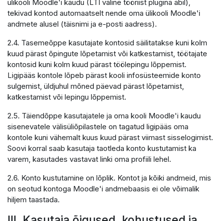
ülikooli Moodle'i kaudu (LTI väline tööriist plugina abil),
tekivad kontod automaatselt nende oma ülikooli Moodle'i
andmete alusel (täisnimi ja e-posti aadress).
2.4. Tasemeõppe kasutajate kontosid säilitatakse kuni kolm
kuud pärast õpingute lõpetamist või katkestamist, töötajate
kontosid kuni kolm kuud pärast töölepingu lõppemist.
Ligipääs kontole lõpeb pärast kooli infosüsteemide konto
sulgemist, üldjuhul mõned päevad pärast lõpetamist,
katkestamist või lepingu lõppemist.
2.5. Täiendõppe kasutajatele ja oma kooli Moodle'i kaudu
sisenevatele välisüliõpilastele on tagatud ligipääs oma
kontole kuni vähemalt kuus kuud pärast viimast sisselogimist.
Soovi korral saab kasutaja taotleda konto kustutamist ka
varem, kasutades vastavat linki oma profiili lehel.
2.6. Konto kustutamine on lõplik. Kontot ja kõiki andmeid, mis
on seotud kontoga Moodle'i andmebaasis ei ole võimalik
hiljem taastada.
III. Kasutaja õigused, kohustused ja