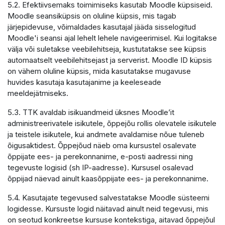
5.2. Efektiivsemaks toimimiseks kasutab Moodle küpsiseid.
Moodle seansiküpsis on oluline küpsis, mis tagab
järjepidevuse, võimaldades kasutajal jääda sisselogitud
Moodle'i seansi ajal lehelt lehele navigeerimisel. Kui logitakse
välja või suletakse veebilehitseja, kustutatakse see küpsis
automaatselt veebilehitsejast ja serverist. Moodle ID küpsis
on vähem oluline küpsis, mida kasutatakse mugavuse
huvides kasutaja kasutajanime ja keeleseade
meeldejätmiseks.
5.3. TTK avaldab isikuandmeid üksnes Moodle’it
administreerivatele isikutele, õppejõu rollis olevatele isikutele
ja teistele isikutele, kui andmete avaldamise nõue tuleneb
õigusaktidest. Õppejõud näeb oma kursustel osalevate
õppijate ees- ja perekonnanime, e-posti aadressi ning
tegevuste logisid (sh IP-aadresse). Kursusel osalevad
õppijad näevad ainult kaasõppijate ees- ja perekonnanime.
5.4. Kasutajate tegevused salvestatakse Moodle süsteemi
logidesse. Kursuste logid näitavad ainult neid tegevusi, mis
on seotud konkreetse kursuse kontekstiga, aitavad õppejõul