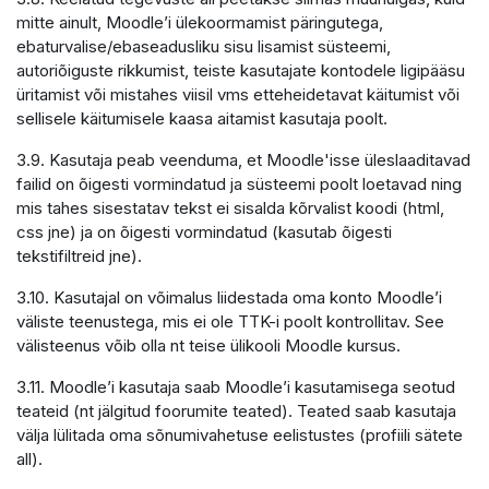
mitte ainult, Moodle’i ülekoormamist päringutega,
ebaturvalise/ebaseadusliku sisu lisamist süsteemi,
autoriõiguste rikkumist, teiste kasutajate kontodele ligipääsu
üritamist või mistahes viisil vms etteheidetavat käitumist või
sellisele käitumisele kaasa aitamist kasutaja poolt.
3.9. Kasutaja peab veenduma, et Moodle'isse üleslaaditavad
failid on õigesti vormindatud ja süsteemi poolt loetavad ning
mis tahes sisestatav tekst ei sisalda kõrvalist koodi (html,
css jne) ja on õigesti vormindatud (kasutab õigesti
tekstifiltreid jne).
3.10. Kasutajal on võimalus liidestada oma konto Moodle’i
väliste teenustega, mis ei ole TTK-i poolt kontrollitav. See
välisteenus võib olla nt teise ülikooli Moodle kursus.
3.11. Moodle’i kasutaja saab Moodle’i kasutamisega seotud
teateid (nt jälgitud foorumite teated). Teated saab kasutaja
välja lülitada oma sõnumivahetuse eelistustes (profiili sätete
all).