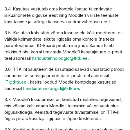
3.4. Kasutaja vastutab oma kontole lisatud täiendavate
isikuandmete õigsuse eest ning Moodle'i väliste teenuste
kasutamise ja sellega kaasneva andmevahetuse eest.
3.5. Kasutaja kohustub võtma kasutusele kõik meetmed, et
vältida kolmandate isikute ligipääs oma kontole (näiteks
parooli vahetus, ID-kaardi peatamine jms). Samuti tuleb
tekkinud ohu korral teavitada Moodle’i kasutajatuge e-posti
teel aadressil
haridustehnoloogid@tktk.ee
.
3.6. TTK infosüsteemide kasutajad saavad unustatud parooli
uuendamise sooviga pöörduda e-posti teel aadressil
IT@tktk.ee
, käsitsi loodud Moodle kontodega kasutajad
aadressil
haridustehnoloogid@tktk.ee
.
3.7. Moodle’i kasutamisel on keelatud mistahes tegevused,
mis võivad kahjustada Moodle’i toimimist või on vastuolus
õigusaktidega. Keelatud tegevuste tuvastamisel on TTK-il
õigus piirata kasutaja ligipääs e-õppe keskkonda.
3.8. Keelatud tegevuste all peetakse silmas muuhulgas, kuid