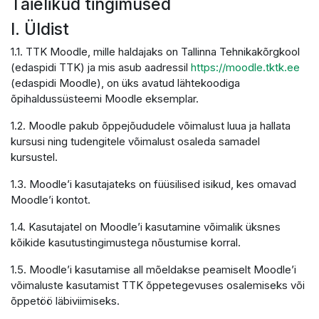
Täielikud tingimused
I. Üldist
1.1. TTK Moodle, mille haldajaks on Tallinna Tehnikakõrgkool
(edaspidi TTK) ja mis asub aadressil
https://moodle.tktk.ee
(edaspidi Moodle), on üks avatud lähtekoodiga
õpihaldussüsteemi Moodle eksemplar.
1.2. Moodle pakub õppejõududele võimalust luua ja hallata
kursusi ning tudengitele võimalust osaleda samadel
kursustel.
1.3. Moodle’i kasutajateks on füüsilised isikud, kes omavad
Moodle’i kontot.
1.4. Kasutajatel on Moodle’i kasutamine võimalik üksnes
kõikide kasutustingimustega nõustumise korral.
1.5. Moodle’i kasutamise all mõeldakse peamiselt Moodle’i
võimaluste kasutamist TTK õppetegevuses osalemiseks või
õppetöö läbiviimiseks.