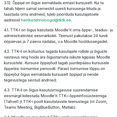
3.12. Õppijal on õigus eemaldada ennast kursuselt. Kui ta
tahab hiljem samal semestril uuesti kursusega liituda ja
taastada oma andmeid, tuleb pöörduda kasutajatoele
aadressil
haridustehnoloogid@tktk.ee
.
4.1. TTK-l on õigus kasutada Moodle’it oma õppe-, teadus- ja
administratiivtöö eesmärkidel. Teenust pakutakse 24 tundi
ööpäevas ja 7 päeva nädalas, v.a Moodle hooldusaegadel.
4.2. TTK-il on kohustus tagada kasutajate rollide ja õiguste
vastavus ning hoida ära õigustamata isikute ligipääs Moodle
kursustele. Kursuse õppejõud tagab juurdepääsu kursusele
õppetöö toimumise perioodil. Pärast toimumise lõppu on
õppejõul õigus eemaldada kursuselt õppijad ja nende
tegevustega seotud andmed.
4.3. TTK-il on õigus kasutusmugavuse suurendamise
eesmärgil liidestada Moodle’it TTK-i õppeinfosüsteemiga
(Tahvel) jt TTK-i poolt kasutatavate teenustega (nt Zoom,
Teams Meeting, BigBlueButton, Matlab).