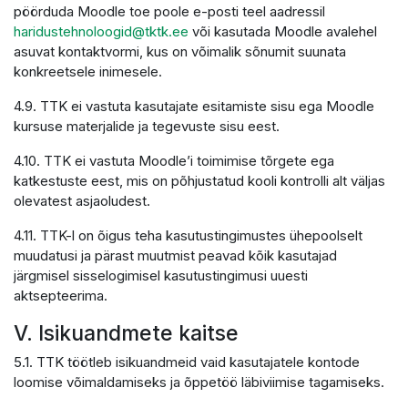
pöörduda Moodle toe poole e-posti teel aadressil
haridustehnoloogid@tktk.ee
või kasutada Moodle avalehel
asuvat kontaktvormi, kus on võimalik sõnumit suunata
konkreetsele inimesele.
4.9. TTK ei vastuta kasutajate esitamiste sisu ega Moodle
kursuse materjalide ja tegevuste sisu eest.
4.10. TTK ei vastuta Moodle’i toimimise tõrgete ega
katkestuste eest, mis on põhjustatud kooli kontrolli alt väljas
olevatest asjaoludest.
4.11. TTK-l on õigus teha kasutustingimustes ühepoolselt
muudatusi ja pärast muutmist peavad kõik kasutajad
järgmisel sisselogimisel kasutustingimusi uuesti
aktsepteerima.
V. Isikuandmete kaitse
5.1. TTK töötleb isikuandmeid vaid kasutajatele kontode
loomise võimaldamiseks ja õppetöö läbiviimise tagamiseks.