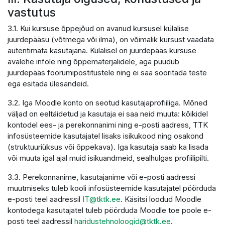
vastutus
3.1. Kui kursuse õppejõud on avanud kursusel külalise
juurdepääsu (võtmega või ilma), on võimalik kursust vaadata
autentimata kasutajana. Külalisel on juurdepääs kursuse
avalehe infole ning õppematerjalidele, aga puudub
juurdepääs foorumipostitustele ning ei saa sooritada teste
ega esitada ülesandeid.
3.2. Iga Moodle konto on seotud kasutajaprofiiliga. Mõned
väljad on eeltäidetud ja kasutaja ei saa neid muuta: kõikidel
kontodel ees- ja perekonnanimi ning e-posti aadress, TTK
infosüsteemide kasutajatel lisaks isikukood ning osakond
(struktuuriüksus või õppekava). Iga kasutaja saab ka lisada
või muuta igal ajal muid isikuandmeid, sealhulgas profiilipilti.
3.3. Perekonnanime, kasutajanime või e-posti aadressi
muutmiseks tuleb kooli infosüsteemide kasutajatel pöörduda
e-posti teel aadressil
IT@tktk.ee
. Käsitsi loodud Moodle
kontodega kasutajatel tuleb pöörduda Moodle toe poole e-
posti teel aadressil
haridustehnoloogid@tktk.ee
.