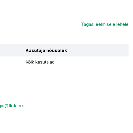
Tagasi eelmisele lehele
Kasutaja nõusolek
Kõik kasutajad
gid@tktk.ee
.