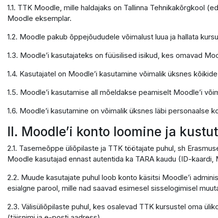
1.1. TTK Moodle, mille haldajaks on Tallinna Tehnikakõrgkool (e
Moodle eksemplar.
1.2. Moodle pakub õppejõududele võimalust luua ja hallata kursu
1.3. Moodle’i kasutajateks on füüsilised isikud, kes omavad Moo
1.4. Kasutajatel on Moodle’i kasutamine võimalik üksnes kõikid
1.5. Moodle’i kasutamise all mõeldakse peamiselt Moodle’i võ
1.6. Moodle’i kasutamine on võimalik üksnes läbi personaalse ko
II. Moodle’i konto loomine ja kust
2.1. Tasemeõppe üliõpilaste ja TTK töötajate puhul, sh Erasmus
Moodle kasutajad ennast autentida ka TARA kaudu (ID-kaardi, M
2.2. Muude kasutajate puhul loob konto käsitsi Moodle’i adminis
esialgne parool, mille nad saavad esimesel sisselogimisel muuta
2.3. Välisüliõpilaste puhul, kes osalevad TTK kursustel oma ülik
(täisnimi ja e-posti aadress).