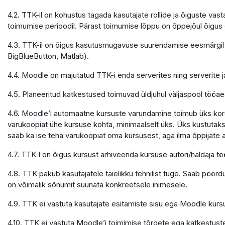
4.2. TTK-il on kohustus tagada kasutajate rollide ja õiguste v
toimumise perioodil. Pärast toimumise lõppu on õppejõul õigu
4.3. TTK-il on õigus kasutusmugavuse suurendamise eesmärgil 
BigBlueButton, Matlab).
4.4. Moodle on majutatud TTK-i enda serverites ning serverite
4.5. Planeeritud katkestused toimuvad üldjuhul väljaspool tööaeg
4.6. Moodle’i automaatne kursuste varundamine toimub üks kord 
varukoopiat ühe kursuse kohta, minimaalselt üks. Üks kustutaks
saab ka ise teha varukoopiat oma kursusest, aga ilma õppijate
4.7. TTK-l on õigus kursust arhiveerida kursuse autori/haldaja
4.8. TTK pakub kasutajatele täielikku tehnilist tuge. Saab pöör
on võimalik sõnumit suunata konkreetsele inimesele.
4.9. TTK ei vastuta kasutajate esitamiste sisu ega Moodle kursu
4.10. TTK ei vastuta Moodle’i toimimise tõrgete ega katkestuste e