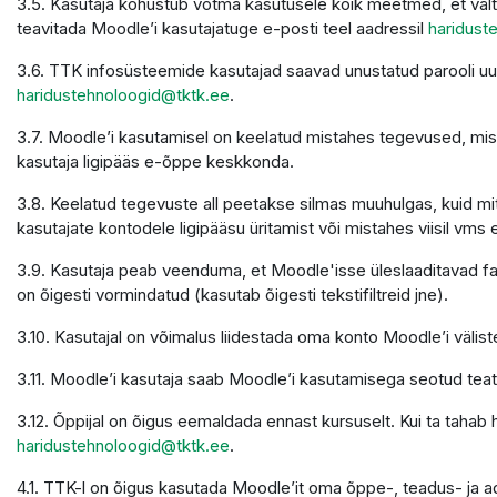
3.5. Kasutaja kohustub võtma kasutusele kõik meetmed, et välti
teavitada Moodle’i kasutajatuge e-posti teel aadressil
haridust
3.6. TTK infosüsteemide kasutajad saavad unustatud parooli u
haridustehnoloogid@tktk.ee
.
3.7. Moodle’i kasutamisel on keelatud mistahes tegevused, mis 
kasutaja ligipääs e-õppe keskkonda.
3.8. Keelatud tegevuste all peetakse silmas muuhulgas, kuid mit
kasutajate kontodele ligipääsu üritamist või mistahes viisil vms 
3.9. Kasutaja peab veenduma, et Moodle'isse üleslaaditavad faili
on õigesti vormindatud (kasutab õigesti tekstifiltreid jne).
3.10. Kasutajal on võimalus liidestada oma konto Moodle’i väliste
3.11. Moodle’i kasutaja saab Moodle’i kasutamisega seotud teatei
3.12. Õppijal on õigus eemaldada ennast kursuselt. Kui ta tahab
haridustehnoloogid@tktk.ee
.
4.1. TTK-l on õigus kasutada Moodle’it oma õppe-, teadus- ja 