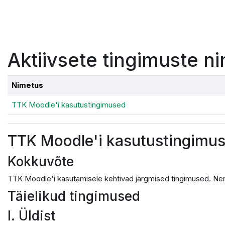
Jäta vahele peasisuni
Aktiivsete tingimuste ni
Nimetus
TTK Moodle'i kasutustingimused
TTK Moodle'i kasutustingimu
Kokkuvõte
TTK Moodle'i kasutamisele kehtivad järgmised tingimused. Nen
Täielikud tingimused
I. Üldist