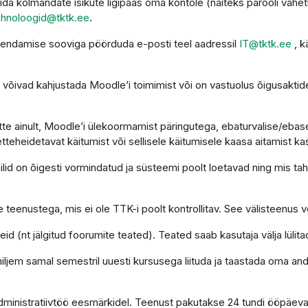
da kolmandate isikute ligipääs oma kontole (näiteks parooli vahet
ehnoloogid@tktk.ee
.
uendamise sooviga pöörduda e-posti teel aadressil
IT@tktk.ee
, k
võivad kahjustada Moodle’i toimimist või on vastuolus õigusaktide
te ainult, Moodle’i ülekoormamist päringutega, ebaturvalise/ebasea
etteheidetavat käitumist või sellisele käitumisele kaasa aitamist ka
d on õigesti vormindatud ja süsteemi poolt loetavad ning mis tahes
 teenustega, mis ei ole TTK-i poolt kontrollitav. See välisteenus võ
d (nt jälgitud foorumite teated). Teated saab kasutaja välja lülita
 hiljem samal semestril uuesti kursusega liituda ja taastada oma a
administratiivtöö eesmärkidel. Teenust pakutakse 24 tundi ööpäev