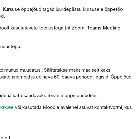
tele. Kursuse õppejõud tagab juurdepääsu kursusele õppetöö
ed.
 poolt kasutatavate teenustega (nt Zoom, Teams Meeting,
endustega.
 toimunud muudatusi. Säilitatakse maksimaalselt kaks
ppijate andmeid ja eelneva 60-päeva perioodi logisid. Õppejõud
alidena kättesaadavaks teistele õppejõududele.
ktk.ee
või kasutada Moodle avalehel asuvat kontaktvormi, kus
udest.