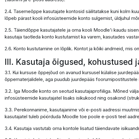
2.4. Tasemeõppe kasutajate kontosid säilitatakse kuni kolm kuu
lõpeb pärast kooli infosüsteemide konto sulgemist, üldjuhul mõ
2.5. Täiendõppe kasutajatele ja oma kooli Moodle'i kaudu sisene
kasutaja taotleda konto kustutamist ka varem, kasutades vastavat 
2.6. Konto kustutamine on lõplik. Kontot ja kõiki andmeid, mis 
III. Kasutaja õigused, kohustused 
3.1. Kui kursuse õppejõud on avanud kursusel külalise juurdepää
õppematerjalidele, aga puudub juurdepääs foorumipostitustele n
3.2. Iga Moodle konto on seotud kasutajaprofiiliga. Mõned välja
infosüsteemide kasutajatel lisaks isikukood ning osakond (struktu
3.3. Perekonnanime, kasutajanime või e-posti aadressi muutmis
kasutajatel tuleb pöörduda Moodle toe poole e-posti teel aadr
3.4. Kasutaja vastutab oma kontole lisatud täiendavate isikua