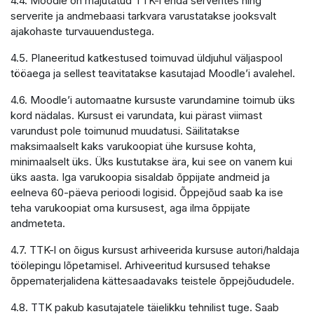
4.4. Moodle on majutatud TTK-i enda serverites ning
serverite ja andmebaasi tarkvara varustatakse jooksvalt
ajakohaste turvauuendustega.
4.5. Planeeritud katkestused toimuvad üldjuhul väljaspool
tööaega ja sellest teavitatakse kasutajad Moodle’i avalehel.
4.6. Moodle’i automaatne kursuste varundamine toimub üks
kord nädalas. Kursust ei varundata, kui pärast viimast
varundust pole toimunud muudatusi. Säilitatakse
maksimaalselt kaks varukoopiat ühe kursuse kohta,
minimaalselt üks. Üks kustutakse ära, kui see on vanem kui
üks aasta. Iga varukoopia sisaldab õppijate andmeid ja
eelneva 60-päeva perioodi logisid. Õppejõud saab ka ise
teha varukoopiat oma kursusest, aga ilma õppijate
andmeteta.
4.7. TTK-l on õigus kursust arhiveerida kursuse autori/haldaja
töölepingu lõpetamisel. Arhiveeritud kursused tehakse
õppematerjalidena kättesaadavaks teistele õppejõududele.
4.8. TTK pakub kasutajatele täielikku tehnilist tuge. Saab