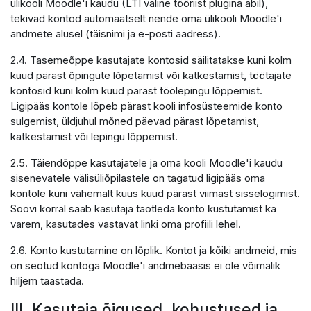
ülikooli Moodle'i kaudu (LTI väline tööriist plugina abil),
tekivad kontod automaatselt nende oma ülikooli Moodle'i
andmete alusel (täisnimi ja e-posti aadress).
2.4. Tasemeõppe kasutajate kontosid säilitatakse kuni kolm
kuud pärast õpingute lõpetamist või katkestamist, töötajate
kontosid kuni kolm kuud pärast töölepingu lõppemist.
Ligipääs kontole lõpeb pärast kooli infosüsteemide konto
sulgemist, üldjuhul mõned päevad pärast lõpetamist,
katkestamist või lepingu lõppemist.
2.5. Täiendõppe kasutajatele ja oma kooli Moodle'i kaudu
sisenevatele välisüliõpilastele on tagatud ligipääs oma
kontole kuni vähemalt kuus kuud pärast viimast sisselogimist.
Soovi korral saab kasutaja taotleda konto kustutamist ka
varem, kasutades vastavat linki oma profiili lehel.
2.6. Konto kustutamine on lõplik. Kontot ja kõiki andmeid, mis
on seotud kontoga Moodle'i andmebaasis ei ole võimalik
hiljem taastada.
III. Kasutaja õigused, kohustused ja