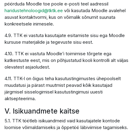
pöörduda Moodle toe poole e-posti teel aadressil
haridustehnoloogid@tktk.ee
või kasutada Moodle avalehel
asuvat kontaktvormi, kus on võimalik sõnumit suunata
konkreetsele inimesele.
4.9. TTK ei vastuta kasutajate esitamiste sisu ega Moodle
kursuse materjalide ja tegevuste sisu eest.
4.10. TTK ei vastuta Moodle’i toimimise tõrgete ega
katkestuste eest, mis on põhjustatud kooli kontrolli alt väljas
olevatest asjaoludest.
4.11. TTK-l on õigus teha kasutustingimustes ühepoolselt
muudatusi ja pärast muutmist peavad kõik kasutajad
järgmisel sisselogimisel kasutustingimusi uuesti
aktsepteerima.
V. Isikuandmete kaitse
5.1. TTK töötleb isikuandmeid vaid kasutajatele kontode
loomise võimaldamiseks ja õppetöö läbiviimise tagamiseks.