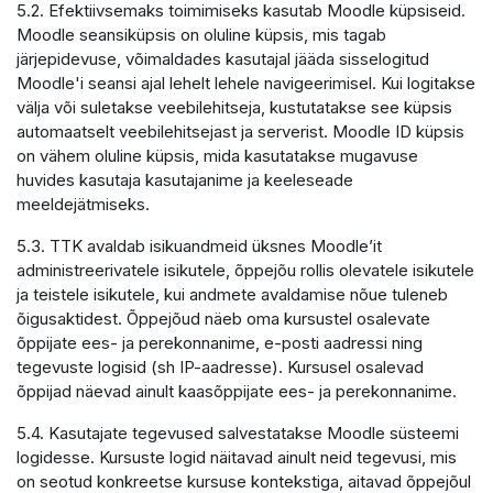
5.2. Efektiivsemaks toimimiseks kasutab Moodle küpsiseid.
Moodle seansiküpsis on oluline küpsis, mis tagab
järjepidevuse, võimaldades kasutajal jääda sisselogitud
Moodle'i seansi ajal lehelt lehele navigeerimisel. Kui logitakse
välja või suletakse veebilehitseja, kustutatakse see küpsis
automaatselt veebilehitsejast ja serverist. Moodle ID küpsis
on vähem oluline küpsis, mida kasutatakse mugavuse
huvides kasutaja kasutajanime ja keeleseade
meeldejätmiseks.
5.3. TTK avaldab isikuandmeid üksnes Moodle’it
administreerivatele isikutele, õppejõu rollis olevatele isikutele
ja teistele isikutele, kui andmete avaldamise nõue tuleneb
õigusaktidest. Õppejõud näeb oma kursustel osalevate
õppijate ees- ja perekonnanime, e-posti aadressi ning
tegevuste logisid (sh IP-aadresse). Kursusel osalevad
õppijad näevad ainult kaasõppijate ees- ja perekonnanime.
5.4. Kasutajate tegevused salvestatakse Moodle süsteemi
logidesse. Kursuste logid näitavad ainult neid tegevusi, mis
on seotud konkreetse kursuse kontekstiga, aitavad õppejõul