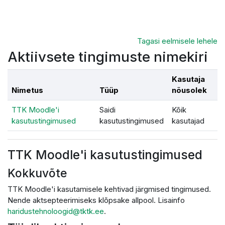
Jäta vahele peasisuni
Tagasi eelmisele lehele
Aktiivsete tingimuste nimekiri
Kasutaja
Nimetus
Tüüp
nõusolek
TTK Moodle'i
Saidi
Kõik
kasutustingimused
kasutustingimused
kasutajad
TTK Moodle'i kasutustingimused
Kokkuvõte
TTK Moodle'i kasutamisele kehtivad järgmised tingimused.
Nende aktsepteerimiseks klõpsake allpool. Lisainfo
haridustehnoloogid@tktk.ee
.