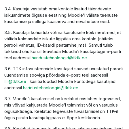
3.4. Kasutaja vastutab oma kontole lisatud täiendavate
isikuandmete õigsuse eest ning Moodle'i väliste teenuste
kasutamise ja sellega kaasneva andmevahetuse eest.
3.5. Kasutaja kohustub võtma kasutusele kõik meetmed, et
vältida kolmandate isikute ligipääs oma kontole (näiteks
parooli vahetus, ID-kaardi peatamine jms). Samuti tuleb
tekkinud ohu korral teavitada Moodle’i kasutajatuge e-posti
teel aadressil
haridustehnoloogid@tktk.ee
.
3.6. TTK infosüsteemide kasutajad saavad unustatud parooli
uuendamise sooviga pöörduda e-posti teel aadressil
IT@tktk.ee
, käsitsi loodud Moodle kontodega kasutajad
aadressil
haridustehnoloogid@tktk.ee
.
3.7. Moodle’i kasutamisel on keelatud mistahes tegevused,
mis võivad kahjustada Moodle’i toimimist või on vastuolus
õigusaktidega. Keelatud tegevuste tuvastamisel on TTK-il
õigus piirata kasutaja ligipääs e-õppe keskkonda.
3.8. Keelatud tegevuste all peetakse silmas muuhulgas, kuid