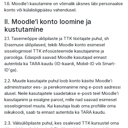
1.6. Moodle’i kasutamine on võimalik üksnes läbi personaalse
konto või külalisligipääsu vahendusel.
II. Moodle’i konto loomine ja
kustutamine
2.1. Tasemeõppe üliõpilaste ja TTK töötajate puhul, sh
Erasmuse üliõpilased, tekib Moodle konto esimesel
sisselogimisel TTK infosüsteemide kasutajanime ja
parooliga. Edaspidi saavad Moodle kasutajad ennast
autentida ka TARA kaudu (ID-kaardi, Mobiil-ID või Smart-
ID'ga).
2.2. Muude kasutajate puhul loob konto käsitsi Moodle’i
administraator ees- ja perekonnanime ning e-posti aadressi
alusel. Neile kasutajatele saadetakse e-posti teel Moodle’i
kasutajanimi ja esialgne parool, mille nad saavad esimesel
sisselogimisel muuta. Kui kasutaja lisab oma profiilile oma
isikukoodi, saab ta ennast autentida ka TARA kaudu.
2.3. Välisüliõpilaste puhul, kes osalevad TTK kursustel oma