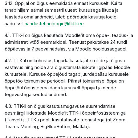
3.12. Õppijal on õigus eemaldada ennast kursuselt. Kui ta
tahab hiljem samal semestril uuesti kursusega liituda ja
taastada oma andmeid, tuleb pöörduda kasutajatoele
aadressil
haridustehnoloogid@tktk.ee
.
4.1. TTK-l on õigus kasutada Moodle’it oma õppe-, teadus- ja
administratiivtöö eesmärkidel. Teenust pakutakse 24 tundi
ööpäevas ja 7 päeva nädalas, v.a Moodle hooldusaegadel.
4.2. TTK-il on kohustus tagada kasutajate rollide ja õiguste
vastavus ning hoida ära õigustamata isikute ligipääs Moodle
kursustele. Kursuse õppejõud tagab juurdepääsu kursusele
õppetöö toimumise perioodil. Pärast toimumise lõppu on
õppejõul õigus eemaldada kursuselt õppijad ja nende
tegevustega seotud andmed.
4.3. TTK-il on õigus kasutusmugavuse suurendamise
eesmärgil liidestada Moodle’it TTK-i õppeinfosüsteemiga
(Tahvel) jt TTK-i poolt kasutatavate teenustega (nt Zoom,
Teams Meeting, BigBlueButton, Matlab).