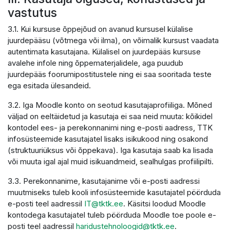
vastutus
3.1. Kui kursuse õppejõud on avanud kursusel külalise
juurdepääsu (võtmega või ilma), on võimalik kursust vaadata
autentimata kasutajana. Külalisel on juurdepääs kursuse
avalehe infole ning õppematerjalidele, aga puudub
juurdepääs foorumipostitustele ning ei saa sooritada teste
ega esitada ülesandeid.
3.2. Iga Moodle konto on seotud kasutajaprofiiliga. Mõned
väljad on eeltäidetud ja kasutaja ei saa neid muuta: kõikidel
kontodel ees- ja perekonnanimi ning e-posti aadress, TTK
infosüsteemide kasutajatel lisaks isikukood ning osakond
(struktuuriüksus või õppekava). Iga kasutaja saab ka lisada
või muuta igal ajal muid isikuandmeid, sealhulgas profiilipilti.
3.3. Perekonnanime, kasutajanime või e-posti aadressi
muutmiseks tuleb kooli infosüsteemide kasutajatel pöörduda
e-posti teel aadressil
IT@tktk.ee
. Käsitsi loodud Moodle
kontodega kasutajatel tuleb pöörduda Moodle toe poole e-
posti teel aadressil
haridustehnoloogid@tktk.ee
.