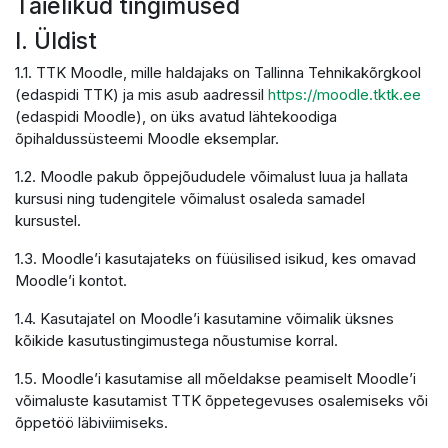
Täielikud tingimused
I. Üldist
1.1. TTK Moodle, mille haldajaks on Tallinna Tehnikakõrgkool
(edaspidi TTK) ja mis asub aadressil
https://moodle.tktk.ee
(edaspidi Moodle), on üks avatud lähtekoodiga
õpihaldussüsteemi Moodle eksemplar.
1.2. Moodle pakub õppejõududele võimalust luua ja hallata
kursusi ning tudengitele võimalust osaleda samadel
kursustel.
1.3. Moodle’i kasutajateks on füüsilised isikud, kes omavad
Moodle’i kontot.
1.4. Kasutajatel on Moodle’i kasutamine võimalik üksnes
kõikide kasutustingimustega nõustumise korral.
1.5. Moodle’i kasutamise all mõeldakse peamiselt Moodle’i
võimaluste kasutamist TTK õppetegevuses osalemiseks või
õppetöö läbiviimiseks.