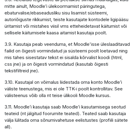
mitte ainult, Moodle’i ülekoormamist päringutega,
ebaturvalise/ebaseadusliku sisu lisamist süsteemi,
autoriõiguste rikkumist, teiste kasutajate kontodele ligipääsu
üritamist või mistahes viisil vms etteheidetavat käitumist või
sellisele käitumisele kaasa aitamist kasutaja poolt.
3.9. Kasutaja peab veenduma, et Moodle'isse üleslaaditavad
failid on õigesti vormindatud ja süsteemi poolt loetavad ning
mis tahes sisestatav tekst ei sisalda kõrvalist koodi (html,
css jne) ja on õigesti vormindatud (kasutab õigesti
tekstifiltreid jne).
3.10. Kasutajal on võimalus liidestada oma konto Moodle’i
väliste teenustega, mis ei ole TTK-i poolt kontrollitav. See
välisteenus võib olla nt teise ülikooli Moodle kursus.
3.11. Moodle’i kasutaja saab Moodle’i kasutamisega seotud
teateid (nt jälgitud foorumite teated). Teated saab kasutaja
välja lülitada oma sõnumivahetuse eelistustes (profiili sätete
all).