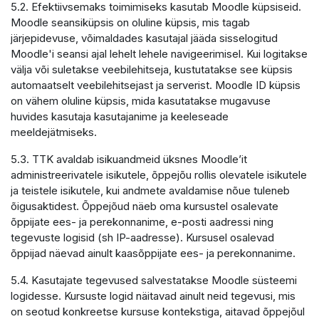
5.2. Efektiivsemaks toimimiseks kasutab Moodle küpsiseid.
Moodle seansiküpsis on oluline küpsis, mis tagab
järjepidevuse, võimaldades kasutajal jääda sisselogitud
Moodle'i seansi ajal lehelt lehele navigeerimisel. Kui logitakse
välja või suletakse veebilehitseja, kustutatakse see küpsis
automaatselt veebilehitsejast ja serverist. Moodle ID küpsis
on vähem oluline küpsis, mida kasutatakse mugavuse
huvides kasutaja kasutajanime ja keeleseade
meeldejätmiseks.
5.3. TTK avaldab isikuandmeid üksnes Moodle’it
administreerivatele isikutele, õppejõu rollis olevatele isikutele
ja teistele isikutele, kui andmete avaldamise nõue tuleneb
õigusaktidest. Õppejõud näeb oma kursustel osalevate
õppijate ees- ja perekonnanime, e-posti aadressi ning
tegevuste logisid (sh IP-aadresse). Kursusel osalevad
õppijad näevad ainult kaasõppijate ees- ja perekonnanime.
5.4. Kasutajate tegevused salvestatakse Moodle süsteemi
logidesse. Kursuste logid näitavad ainult neid tegevusi, mis
on seotud konkreetse kursuse kontekstiga, aitavad õppejõul