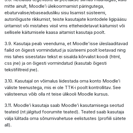
mitte ainult, Moodle’i ülekoormamist päringutega,
ebaturvalise/ebaseadusliku sisu lisamist süsteemi,
autoriõiguste rikkumist, teiste kasutajate kontodele ligipääsu
üritamist või mistahes viisil vms etteheidetavat käitumist või
sellisele käitumisele kaasa aitamist kasutaja poolt.
3.9. Kasutaja peab veenduma, et Moodle'isse üleslaaditavad
failid on õigesti vormindatud ja süsteemi poolt loetavad ning
mis tahes sisestatav tekst ei sisalda kõrvalist koodi (html,
css jne) ja on õigesti vormindatud (kasutab õigesti
tekstifiltreid jne).
3.10. Kasutajal on võimalus liidestada oma konto Moodle’i
väliste teenustega, mis ei ole TTK-i poolt kontrollitav. See
välisteenus võib olla nt teise ülikooli Moodle kursus.
3.11. Moodle’i kasutaja saab Moodle’i kasutamisega seotud
teateid (nt jälgitud foorumite teated). Teated saab kasutaja
välja lülitada oma sõnumivahetuse eelistustes (profiili sätete
all).