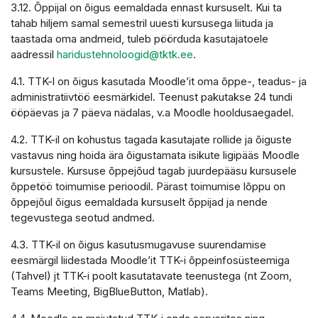
3.12. Õppijal on õigus eemaldada ennast kursuselt. Kui ta
tahab hiljem samal semestril uuesti kursusega liituda ja
taastada oma andmeid, tuleb pöörduda kasutajatoele
aadressil
haridustehnoloogid@tktk.ee
.
4.1. TTK-l on õigus kasutada Moodle’it oma õppe-, teadus- ja
administratiivtöö eesmärkidel. Teenust pakutakse 24 tundi
ööpäevas ja 7 päeva nädalas, v.a Moodle hooldusaegadel.
4.2. TTK-il on kohustus tagada kasutajate rollide ja õiguste
vastavus ning hoida ära õigustamata isikute ligipääs Moodle
kursustele. Kursuse õppejõud tagab juurdepääsu kursusele
õppetöö toimumise perioodil. Pärast toimumise lõppu on
õppejõul õigus eemaldada kursuselt õppijad ja nende
tegevustega seotud andmed.
4.3. TTK-il on õigus kasutusmugavuse suurendamise
eesmärgil liidestada Moodle’it TTK-i õppeinfosüsteemiga
(Tahvel) jt TTK-i poolt kasutatavate teenustega (nt Zoom,
Teams Meeting, BigBlueButton, Matlab).