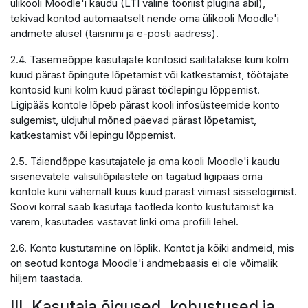
ülikooli Moodle'i kaudu (LTI väline tööriist plugina abil),
tekivad kontod automaatselt nende oma ülikooli Moodle'i
andmete alusel (täisnimi ja e-posti aadress).
2.4. Tasemeõppe kasutajate kontosid säilitatakse kuni kolm
kuud pärast õpingute lõpetamist või katkestamist, töötajate
kontosid kuni kolm kuud pärast töölepingu lõppemist.
Ligipääs kontole lõpeb pärast kooli infosüsteemide konto
sulgemist, üldjuhul mõned päevad pärast lõpetamist,
katkestamist või lepingu lõppemist.
2.5. Täiendõppe kasutajatele ja oma kooli Moodle'i kaudu
sisenevatele välisüliõpilastele on tagatud ligipääs oma
kontole kuni vähemalt kuus kuud pärast viimast sisselogimist.
Soovi korral saab kasutaja taotleda konto kustutamist ka
varem, kasutades vastavat linki oma profiili lehel.
2.6. Konto kustutamine on lõplik. Kontot ja kõiki andmeid, mis
on seotud kontoga Moodle'i andmebaasis ei ole võimalik
hiljem taastada.
III. Kasutaja õigused, kohustused ja