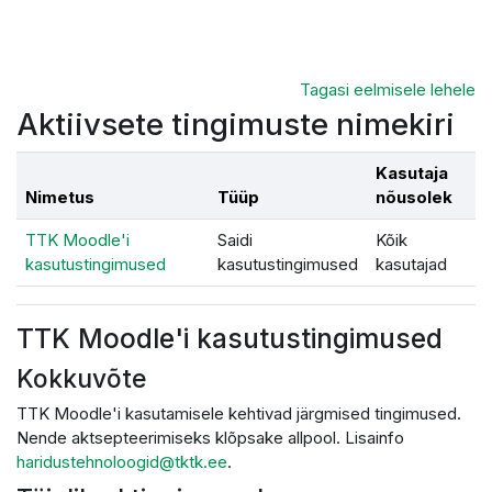
Jäta vahele peasisuni
Tagasi eelmisele lehele
Aktiivsete tingimuste nimekiri
Kasutaja
Nimetus
Tüüp
nõusolek
TTK Moodle'i
Saidi
Kõik
kasutustingimused
kasutustingimused
kasutajad
TTK Moodle'i kasutustingimused
Kokkuvõte
TTK Moodle'i kasutamisele kehtivad järgmised tingimused.
Nende aktsepteerimiseks klõpsake allpool. Lisainfo
haridustehnoloogid@tktk.ee
.