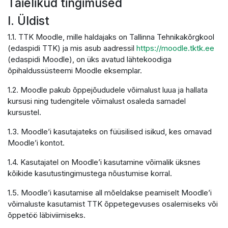
Täielikud tingimused
I. Üldist
1.1. TTK Moodle, mille haldajaks on Tallinna Tehnikakõrgkool
(edaspidi TTK) ja mis asub aadressil
https://moodle.tktk.ee
(edaspidi Moodle), on üks avatud lähtekoodiga
õpihaldussüsteemi Moodle eksemplar.
1.2. Moodle pakub õppejõududele võimalust luua ja hallata
kursusi ning tudengitele võimalust osaleda samadel
kursustel.
1.3. Moodle’i kasutajateks on füüsilised isikud, kes omavad
Moodle’i kontot.
1.4. Kasutajatel on Moodle’i kasutamine võimalik üksnes
kõikide kasutustingimustega nõustumise korral.
1.5. Moodle’i kasutamise all mõeldakse peamiselt Moodle’i
võimaluste kasutamist TTK õppetegevuses osalemiseks või
õppetöö läbiviimiseks.