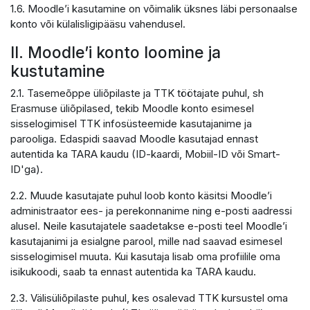
1.6. Moodle’i kasutamine on võimalik üksnes läbi personaalse
konto või külalisligipääsu vahendusel.
II. Moodle’i konto loomine ja
kustutamine
2.1. Tasemeõppe üliõpilaste ja TTK töötajate puhul, sh
Erasmuse üliõpilased, tekib Moodle konto esimesel
sisselogimisel TTK infosüsteemide kasutajanime ja
parooliga. Edaspidi saavad Moodle kasutajad ennast
autentida ka TARA kaudu (ID-kaardi, Mobiil-ID või Smart-
ID'ga).
2.2. Muude kasutajate puhul loob konto käsitsi Moodle’i
administraator ees- ja perekonnanime ning e-posti aadressi
alusel. Neile kasutajatele saadetakse e-posti teel Moodle’i
kasutajanimi ja esialgne parool, mille nad saavad esimesel
sisselogimisel muuta. Kui kasutaja lisab oma profiilile oma
isikukoodi, saab ta ennast autentida ka TARA kaudu.
2.3. Välisüliõpilaste puhul, kes osalevad TTK kursustel oma