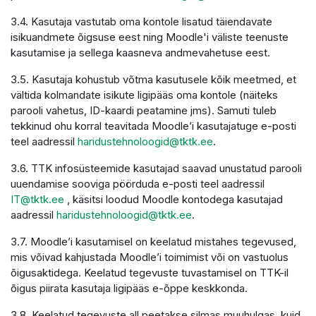
3.4. Kasutaja vastutab oma kontole lisatud täiendavate
isikuandmete õigsuse eest ning Moodle'i väliste teenuste
kasutamise ja sellega kaasneva andmevahetuse eest.
3.5. Kasutaja kohustub võtma kasutusele kõik meetmed, et
vältida kolmandate isikute ligipääs oma kontole (näiteks
parooli vahetus, ID-kaardi peatamine jms). Samuti tuleb
tekkinud ohu korral teavitada Moodle’i kasutajatuge e-posti
teel aadressil
haridustehnoloogid@tktk.ee
.
3.6. TTK infosüsteemide kasutajad saavad unustatud parooli
uuendamise sooviga pöörduda e-posti teel aadressil
IT@tktk.ee
, käsitsi loodud Moodle kontodega kasutajad
aadressil
haridustehnoloogid@tktk.ee
.
3.7. Moodle’i kasutamisel on keelatud mistahes tegevused,
mis võivad kahjustada Moodle’i toimimist või on vastuolus
õigusaktidega. Keelatud tegevuste tuvastamisel on TTK-il
õigus piirata kasutaja ligipääs e-õppe keskkonda.
3.8. Keelatud tegevuste all peetakse silmas muuhulgas, kuid