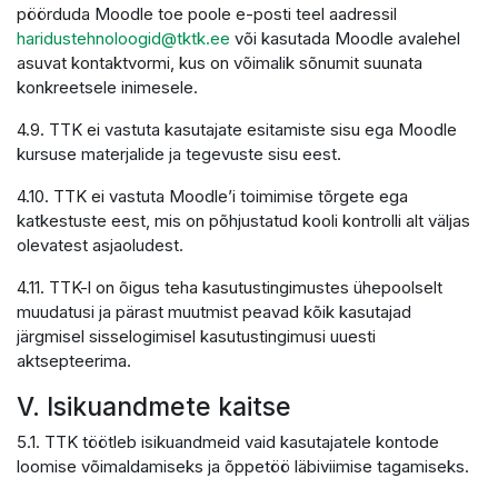
pöörduda Moodle toe poole e-posti teel aadressil
haridustehnoloogid@tktk.ee
või kasutada Moodle avalehel
asuvat kontaktvormi, kus on võimalik sõnumit suunata
konkreetsele inimesele.
4.9. TTK ei vastuta kasutajate esitamiste sisu ega Moodle
kursuse materjalide ja tegevuste sisu eest.
4.10. TTK ei vastuta Moodle’i toimimise tõrgete ega
katkestuste eest, mis on põhjustatud kooli kontrolli alt väljas
olevatest asjaoludest.
4.11. TTK-l on õigus teha kasutustingimustes ühepoolselt
muudatusi ja pärast muutmist peavad kõik kasutajad
järgmisel sisselogimisel kasutustingimusi uuesti
aktsepteerima.
V. Isikuandmete kaitse
5.1. TTK töötleb isikuandmeid vaid kasutajatele kontode
loomise võimaldamiseks ja õppetöö läbiviimise tagamiseks.