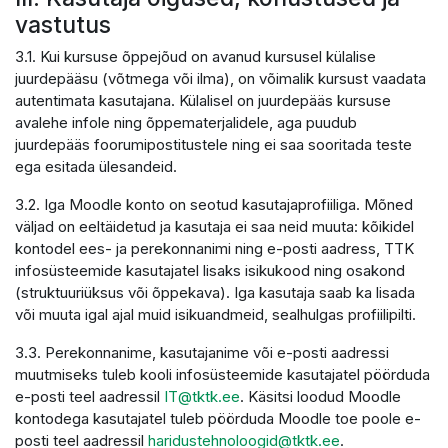
vastutus
3.1. Kui kursuse õppejõud on avanud kursusel külalise
juurdepääsu (võtmega või ilma), on võimalik kursust vaadata
autentimata kasutajana. Külalisel on juurdepääs kursuse
avalehe infole ning õppematerjalidele, aga puudub
juurdepääs foorumipostitustele ning ei saa sooritada teste
ega esitada ülesandeid.
3.2. Iga Moodle konto on seotud kasutajaprofiiliga. Mõned
väljad on eeltäidetud ja kasutaja ei saa neid muuta: kõikidel
kontodel ees- ja perekonnanimi ning e-posti aadress, TTK
infosüsteemide kasutajatel lisaks isikukood ning osakond
(struktuuriüksus või õppekava). Iga kasutaja saab ka lisada
või muuta igal ajal muid isikuandmeid, sealhulgas profiilipilti.
3.3. Perekonnanime, kasutajanime või e-posti aadressi
muutmiseks tuleb kooli infosüsteemide kasutajatel pöörduda
e-posti teel aadressil
IT@tktk.ee
. Käsitsi loodud Moodle
kontodega kasutajatel tuleb pöörduda Moodle toe poole e-
posti teel aadressil
haridustehnoloogid@tktk.ee
.