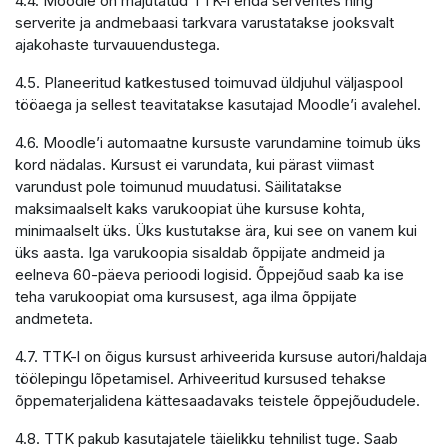
4.4. Moodle on majutatud TTK-i enda serverites ning
serverite ja andmebaasi tarkvara varustatakse jooksvalt
ajakohaste turvauuendustega.
4.5. Planeeritud katkestused toimuvad üldjuhul väljaspool
tööaega ja sellest teavitatakse kasutajad Moodle’i avalehel.
4.6. Moodle’i automaatne kursuste varundamine toimub üks
kord nädalas. Kursust ei varundata, kui pärast viimast
varundust pole toimunud muudatusi. Säilitatakse
maksimaalselt kaks varukoopiat ühe kursuse kohta,
minimaalselt üks. Üks kustutakse ära, kui see on vanem kui
üks aasta. Iga varukoopia sisaldab õppijate andmeid ja
eelneva 60-päeva perioodi logisid. Õppejõud saab ka ise
teha varukoopiat oma kursusest, aga ilma õppijate
andmeteta.
4.7. TTK-l on õigus kursust arhiveerida kursuse autori/haldaja
töölepingu lõpetamisel. Arhiveeritud kursused tehakse
õppematerjalidena kättesaadavaks teistele õppejõududele.
4.8. TTK pakub kasutajatele täielikku tehnilist tuge. Saab