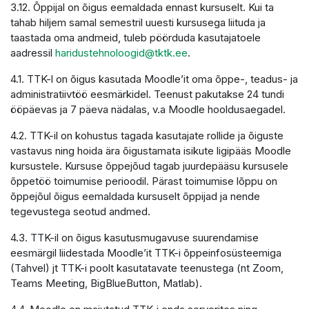
3.12. Õppijal on õigus eemaldada ennast kursuselt. Kui ta
tahab hiljem samal semestril uuesti kursusega liituda ja
taastada oma andmeid, tuleb pöörduda kasutajatoele
aadressil
haridustehnoloogid@tktk.ee
.
4.1. TTK-l on õigus kasutada Moodle’it oma õppe-, teadus- ja
administratiivtöö eesmärkidel. Teenust pakutakse 24 tundi
ööpäevas ja 7 päeva nädalas, v.a Moodle hooldusaegadel.
4.2. TTK-il on kohustus tagada kasutajate rollide ja õiguste
vastavus ning hoida ära õigustamata isikute ligipääs Moodle
kursustele. Kursuse õppejõud tagab juurdepääsu kursusele
õppetöö toimumise perioodil. Pärast toimumise lõppu on
õppejõul õigus eemaldada kursuselt õppijad ja nende
tegevustega seotud andmed.
4.3. TTK-il on õigus kasutusmugavuse suurendamise
eesmärgil liidestada Moodle’it TTK-i õppeinfosüsteemiga
(Tahvel) jt TTK-i poolt kasutatavate teenustega (nt Zoom,
Teams Meeting, BigBlueButton, Matlab).