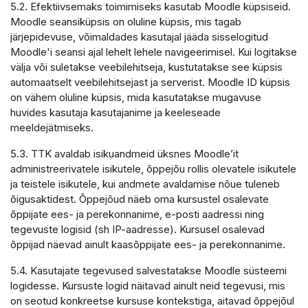
5.2. Efektiivsemaks toimimiseks kasutab Moodle küpsiseid.
Moodle seansiküpsis on oluline küpsis, mis tagab
järjepidevuse, võimaldades kasutajal jääda sisselogitud
Moodle'i seansi ajal lehelt lehele navigeerimisel. Kui logitakse
välja või suletakse veebilehitseja, kustutatakse see küpsis
automaatselt veebilehitsejast ja serverist. Moodle ID küpsis
on vähem oluline küpsis, mida kasutatakse mugavuse
huvides kasutaja kasutajanime ja keeleseade
meeldejätmiseks.
5.3. TTK avaldab isikuandmeid üksnes Moodle’it
administreerivatele isikutele, õppejõu rollis olevatele isikutele
ja teistele isikutele, kui andmete avaldamise nõue tuleneb
õigusaktidest. Õppejõud näeb oma kursustel osalevate
õppijate ees- ja perekonnanime, e-posti aadressi ning
tegevuste logisid (sh IP-aadresse). Kursusel osalevad
õppijad näevad ainult kaasõppijate ees- ja perekonnanime.
5.4. Kasutajate tegevused salvestatakse Moodle süsteemi
logidesse. Kursuste logid näitavad ainult neid tegevusi, mis
on seotud konkreetse kursuse kontekstiga, aitavad õppejõul