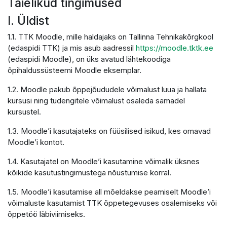
Täielikud tingimused
I. Üldist
1.1. TTK Moodle, mille haldajaks on Tallinna Tehnikakõrgkool
(edaspidi TTK) ja mis asub aadressil
https://moodle.tktk.ee
(edaspidi Moodle), on üks avatud lähtekoodiga
õpihaldussüsteemi Moodle eksemplar.
1.2. Moodle pakub õppejõududele võimalust luua ja hallata
kursusi ning tudengitele võimalust osaleda samadel
kursustel.
1.3. Moodle’i kasutajateks on füüsilised isikud, kes omavad
Moodle’i kontot.
1.4. Kasutajatel on Moodle’i kasutamine võimalik üksnes
kõikide kasutustingimustega nõustumise korral.
1.5. Moodle’i kasutamise all mõeldakse peamiselt Moodle’i
võimaluste kasutamist TTK õppetegevuses osalemiseks või
õppetöö läbiviimiseks.