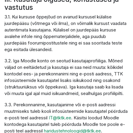
vastutus
3.1. Kui kursuse õppejõud on avanud kursusel külalise
juurdepääsu (võtmega või ilma), on võimalik kursust vaadata
autentimata kasutajana. Külalisel on juurdepääs kursuse
avalehe infole ning õppematerjalidele, aga puudub
juurdepääs foorumipostitustele ning ei saa sooritada teste
ega esitada ülesandeid.
3.2. Iga Moodle konto on seotud kasutajaprofiiliga. Mõned
väljad on eeltäidetud ja kasutaja ei saa neid muuta: kõikidel
kontodel ees- ja perekonnanimi ning e-posti aadress, TTK
infosüsteemide kasutajatel lisaks isikukood ning osakond
(struktuuriüksus või õppekava). Iga kasutaja saab ka lisada
või muuta igal ajal muid isikuandmeid, sealhulgas profiilipilti.
3.3. Perekonnanime, kasutajanime või e-posti aadressi
muutmiseks tuleb kooli infosüsteemide kasutajatel pöörduda
e-posti teel aadressil
IT@tktk.ee
. Käsitsi loodud Moodle
kontodega kasutajatel tuleb pöörduda Moodle toe poole e-
posti teel aadressil
haridustehnoloogid@tktk.ee
.