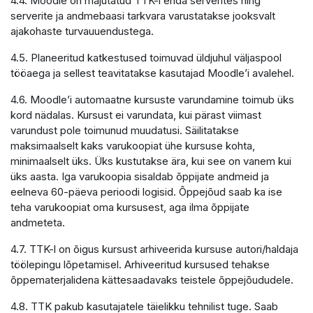
4.4. Moodle on majutatud TTK-i enda serverites ning
serverite ja andmebaasi tarkvara varustatakse jooksvalt
ajakohaste turvauuendustega.
4.5. Planeeritud katkestused toimuvad üldjuhul väljaspool
tööaega ja sellest teavitatakse kasutajad Moodle’i avalehel.
4.6. Moodle’i automaatne kursuste varundamine toimub üks
kord nädalas. Kursust ei varundata, kui pärast viimast
varundust pole toimunud muudatusi. Säilitatakse
maksimaalselt kaks varukoopiat ühe kursuse kohta,
minimaalselt üks. Üks kustutakse ära, kui see on vanem kui
üks aasta. Iga varukoopia sisaldab õppijate andmeid ja
eelneva 60-päeva perioodi logisid. Õppejõud saab ka ise
teha varukoopiat oma kursusest, aga ilma õppijate
andmeteta.
4.7. TTK-l on õigus kursust arhiveerida kursuse autori/haldaja
töölepingu lõpetamisel. Arhiveeritud kursused tehakse
õppematerjalidena kättesaadavaks teistele õppejõududele.
4.8. TTK pakub kasutajatele täielikku tehnilist tuge. Saab