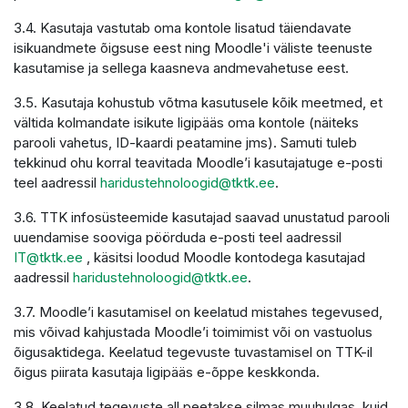
3.4. Kasutaja vastutab oma kontole lisatud täiendavate
isikuandmete õigsuse eest ning Moodle'i väliste teenuste
kasutamise ja sellega kaasneva andmevahetuse eest.
3.5. Kasutaja kohustub võtma kasutusele kõik meetmed, et
vältida kolmandate isikute ligipääs oma kontole (näiteks
parooli vahetus, ID-kaardi peatamine jms). Samuti tuleb
tekkinud ohu korral teavitada Moodle’i kasutajatuge e-posti
teel aadressil
haridustehnoloogid@tktk.ee
.
3.6. TTK infosüsteemide kasutajad saavad unustatud parooli
uuendamise sooviga pöörduda e-posti teel aadressil
IT@tktk.ee
, käsitsi loodud Moodle kontodega kasutajad
aadressil
haridustehnoloogid@tktk.ee
.
3.7. Moodle’i kasutamisel on keelatud mistahes tegevused,
mis võivad kahjustada Moodle’i toimimist või on vastuolus
õigusaktidega. Keelatud tegevuste tuvastamisel on TTK-il
õigus piirata kasutaja ligipääs e-õppe keskkonda.
3.8. Keelatud tegevuste all peetakse silmas muuhulgas, kuid