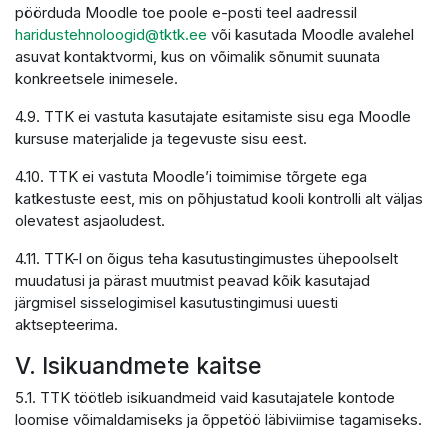
pöörduda Moodle toe poole e-posti teel aadressil
haridustehnoloogid@tktk.ee
või kasutada Moodle avalehel
asuvat kontaktvormi, kus on võimalik sõnumit suunata
konkreetsele inimesele.
4.9. TTK ei vastuta kasutajate esitamiste sisu ega Moodle
kursuse materjalide ja tegevuste sisu eest.
4.10. TTK ei vastuta Moodle’i toimimise tõrgete ega
katkestuste eest, mis on põhjustatud kooli kontrolli alt väljas
olevatest asjaoludest.
4.11. TTK-l on õigus teha kasutustingimustes ühepoolselt
muudatusi ja pärast muutmist peavad kõik kasutajad
järgmisel sisselogimisel kasutustingimusi uuesti
aktsepteerima.
V. Isikuandmete kaitse
5.1. TTK töötleb isikuandmeid vaid kasutajatele kontode
loomise võimaldamiseks ja õppetöö läbiviimise tagamiseks.