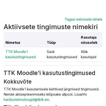
Jäta vahele peasisuni
Tagasi eelmisele lehele
Aktiivsete tingimuste nimekiri
Kasutaja
Nimetus
Tüüp
nõusolek
TTK Moodle'i
Saidi
Kõik
kasutustingimused
kasutustingimused
kasutajad
TTK Moodle'i kasutustingimused
Kokkuvõte
TTK Moodle'i kasutamisele kehtivad järgmised tingimused.
Nende aktsepteerimiseks klõpsake allpool. Lisainfo
haridustehnoloogid@tktk.ee
.