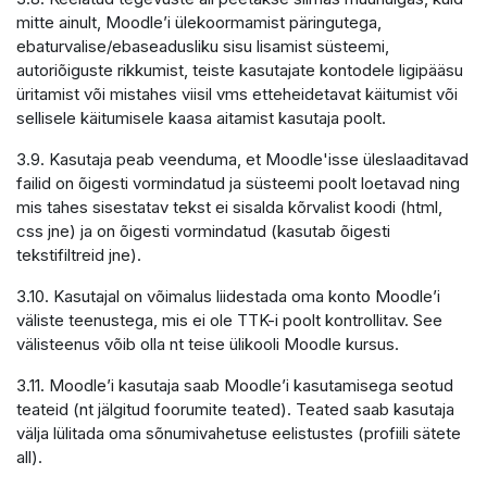
mitte ainult, Moodle’i ülekoormamist päringutega,
ebaturvalise/ebaseadusliku sisu lisamist süsteemi,
autoriõiguste rikkumist, teiste kasutajate kontodele ligipääsu
üritamist või mistahes viisil vms etteheidetavat käitumist või
sellisele käitumisele kaasa aitamist kasutaja poolt.
3.9. Kasutaja peab veenduma, et Moodle'isse üleslaaditavad
failid on õigesti vormindatud ja süsteemi poolt loetavad ning
mis tahes sisestatav tekst ei sisalda kõrvalist koodi (html,
css jne) ja on õigesti vormindatud (kasutab õigesti
tekstifiltreid jne).
3.10. Kasutajal on võimalus liidestada oma konto Moodle’i
väliste teenustega, mis ei ole TTK-i poolt kontrollitav. See
välisteenus võib olla nt teise ülikooli Moodle kursus.
3.11. Moodle’i kasutaja saab Moodle’i kasutamisega seotud
teateid (nt jälgitud foorumite teated). Teated saab kasutaja
välja lülitada oma sõnumivahetuse eelistustes (profiili sätete
all).