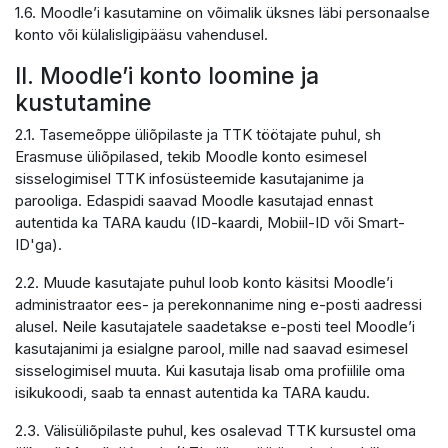
1.6. Moodle’i kasutamine on võimalik üksnes läbi personaalse
konto või külalisligipääsu vahendusel.
II. Moodle’i konto loomine ja
kustutamine
2.1. Tasemeõppe üliõpilaste ja TTK töötajate puhul, sh
Erasmuse üliõpilased, tekib Moodle konto esimesel
sisselogimisel TTK infosüsteemide kasutajanime ja
parooliga. Edaspidi saavad Moodle kasutajad ennast
autentida ka TARA kaudu (ID-kaardi, Mobiil-ID või Smart-
ID'ga).
2.2. Muude kasutajate puhul loob konto käsitsi Moodle’i
administraator ees- ja perekonnanime ning e-posti aadressi
alusel. Neile kasutajatele saadetakse e-posti teel Moodle’i
kasutajanimi ja esialgne parool, mille nad saavad esimesel
sisselogimisel muuta. Kui kasutaja lisab oma profiilile oma
isikukoodi, saab ta ennast autentida ka TARA kaudu.
2.3. Välisüliõpilaste puhul, kes osalevad TTK kursustel oma