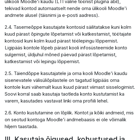
ülikooli Moodle'i kaudu (LTI väline tööriist plugina abil),
tekivad kontod automaatselt nende oma ülikooli Moodle'i
andmete alusel (täisnimi ja e-posti aadress).
2.4. Tasemeõppe kasutajate kontosid säilitatakse kuni kolm
kuud pärast õpingute lõpetamist või katkestamist, töötajate
kontosid kuni kolm kuud pärast töölepingu lõppemist.
Ligipääs kontole lõpeb pärast kooli infosüsteemide konto
sulgemist, üldjuhul mõned päevad pärast lõpetamist,
katkestamist või lepingu lõppemist.
2.5. Täiendõppe kasutajatele ja oma kooli Moodle'i kaudu
sisenevatele välisüliõpilastele on tagatud ligipääs oma
kontole kuni vähemalt kuus kuud pärast viimast sisselogimist.
Soovi korral saab kasutaja taotleda konto kustutamist ka
varem, kasutades vastavat linki oma profiili lehel.
2.6. Konto kustutamine on lõplik. Kontot ja kõiki andmeid, mis
on seotud kontoga Moodle'i andmebaasis ei ole võimalik
hiljem taastada.
III. Kasutaja õigused, kohustused ja