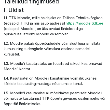
Täielikud tingimused
I. Üldist
1.1. TTK Moodle, mille haldajaks on Tallinna Tehnikakõrgkool
(edaspidi TTK) ja mis asub aadressil
https://moodle.tktk.ee
(edaspidi Moodle), on üks avatud lähtekoodiga
õpihaldussüsteemi Moodle eksemplar.
1.2. Moodle pakub õppejõududele võimalust luua ja hallata
kursusi ning tudengitele võimalust osaleda samadel
kursustel.
1.3. Moodle’i kasutajateks on füüsilised isikud, kes omavad
Moodle’i kontot.
1.4. Kasutajatel on Moodle’i kasutamine võimalik üksnes
kõikide kasutustingimustega nõustumise korral.
1.5. Moodle’i kasutamise all mõeldakse peamiselt Moodle’i
võimaluste kasutamist TTK õppetegevuses osalemiseks või
õppetöö läbiviimiseks.