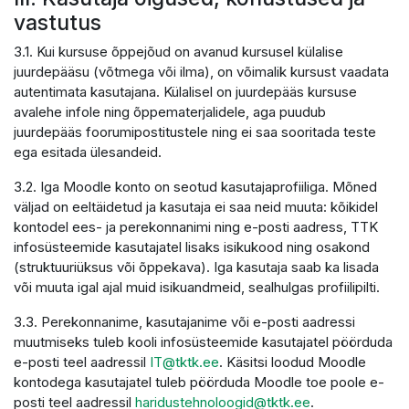
vastutus
3.1. Kui kursuse õppejõud on avanud kursusel külalise
juurdepääsu (võtmega või ilma), on võimalik kursust vaadata
autentimata kasutajana. Külalisel on juurdepääs kursuse
avalehe infole ning õppematerjalidele, aga puudub
juurdepääs foorumipostitustele ning ei saa sooritada teste
ega esitada ülesandeid.
3.2. Iga Moodle konto on seotud kasutajaprofiiliga. Mõned
väljad on eeltäidetud ja kasutaja ei saa neid muuta: kõikidel
kontodel ees- ja perekonnanimi ning e-posti aadress, TTK
infosüsteemide kasutajatel lisaks isikukood ning osakond
(struktuuriüksus või õppekava). Iga kasutaja saab ka lisada
või muuta igal ajal muid isikuandmeid, sealhulgas profiilipilti.
3.3. Perekonnanime, kasutajanime või e-posti aadressi
muutmiseks tuleb kooli infosüsteemide kasutajatel pöörduda
e-posti teel aadressil
IT@tktk.ee
. Käsitsi loodud Moodle
kontodega kasutajatel tuleb pöörduda Moodle toe poole e-
posti teel aadressil
haridustehnoloogid@tktk.ee
.