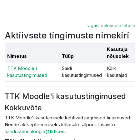
Jäta vahele peasisuni
Tagasi eelmisele lehele
Aktiivsete tingimuste nimekiri
Kasutaja
Nimetus
Tüüp
nõusolek
TTK Moodle'i
Saidi
Kõik
kasutustingimused
kasutustingimused
kasutajad
TTK Moodle'i kasutustingimused
Kokkuvõte
TTK Moodle'i kasutamisele kehtivad järgmised tingimused.
Nende aktsepteerimiseks klõpsake allpool. Lisainfo
haridustehnoloogid@tktk.ee
.