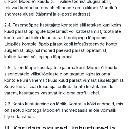
ülikooli Moodle'i kaudu (LTI väline tööriist plugina abil),
tekivad kontod automaatselt nende oma ülikooli Moodle'i
andmete alusel (täisnimi ja e-posti aadress).
2.4. Tasemeõppe kasutajate kontosid säilitatakse kuni kolm
kuud pärast õpingute lõpetamist või katkestamist, töötajate
kontosid kuni kolm kuud pärast töölepingu lõppemist.
Ligipääs kontole lõpeb pärast kooli infosüsteemide konto
sulgemist, üldjuhul mõned päevad pärast lõpetamist,
katkestamist või lepingu lõppemist.
2.5. Täiendõppe kasutajatele ja oma kooli Moodle'i kaudu
sisenevatele välisüliõpilastele on tagatud ligipääs oma
kontole kuni vähemalt kuus kuud pärast viimast sisselogimist.
Soovi korral saab kasutaja taotleda konto kustutamist ka
varem, kasutades vastavat linki oma profiili lehel.
2.6. Konto kustutamine on lõplik. Kontot ja kõiki andmeid, mis
on seotud kontoga Moodle'i andmebaasis ei ole võimalik
hiljem taastada.
III. Kasutaja õigused, kohustused ja