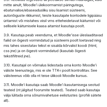
mitte ainult, Moodle’i ülekoormamist päringutega,
ebaturvalise/ebaseadusliku sisu lisamist süsteemi,
autoriõiguste rikkumist, teiste kasutajate kontodele ligipääsu
üritamist või mistahes viisil vms etteheidetavat käitumist või
sellisele käitumisele kaasa aitamist kasutaja poolt.
3.9. Kasutaja peab veenduma, et Moodle'isse üleslaaditavad
failid on õigesti vormindatud ja süsteemi poolt loetavad ning
mis tahes sisestatav tekst ei sisalda kõrvalist koodi (html,
css jne) ja on õigesti vormindatud (kasutab õigesti
tekstifiltreid jne).
3.10. Kasutajal on võimalus liidestada oma konto Moodle’i
väliste teenustega, mis ei ole TTK-i poolt kontrollitav. See
välisteenus võib olla nt teise ülikooli Moodle kursus.
3.11. Moodle’i kasutaja saab Moodle’i kasutamisega seotud
teateid (nt jälgitud foorumite teated). Teated saab kasutaja
välja lülitada oma sõnumivahetuse eelistustes (profiili sätete
all).