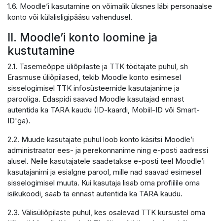
1.6. Moodle’i kasutamine on võimalik üksnes läbi personaalse
konto või külalisligipääsu vahendusel.
II. Moodle’i konto loomine ja
kustutamine
2.1. Tasemeõppe üliõpilaste ja TTK töötajate puhul, sh
Erasmuse üliõpilased, tekib Moodle konto esimesel
sisselogimisel TTK infosüsteemide kasutajanime ja
parooliga. Edaspidi saavad Moodle kasutajad ennast
autentida ka TARA kaudu (ID-kaardi, Mobiil-ID või Smart-
ID'ga).
2.2. Muude kasutajate puhul loob konto käsitsi Moodle’i
administraator ees- ja perekonnanime ning e-posti aadressi
alusel. Neile kasutajatele saadetakse e-posti teel Moodle’i
kasutajanimi ja esialgne parool, mille nad saavad esimesel
sisselogimisel muuta. Kui kasutaja lisab oma profiilile oma
isikukoodi, saab ta ennast autentida ka TARA kaudu.
2.3. Välisüliõpilaste puhul, kes osalevad TTK kursustel oma