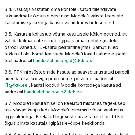
3.4. Kasutaja vastutab oma kontole lisatud täiendavate
isikuandmete õigsuse eest ning Moodle'i väliste teenuste
kasutamise ja sellega kaasneva andmevahetuse eest.
3.5. Kasutaja kohustub võtma kasutusele kõik meetmed, et
vältida kolmandate isikute ligipääs oma kontole (näiteks
parooli vahetus, ID-kaardi peatamine jms). Samuti tuleb
tekkinud ohu korral teavitada Moodle’i kasutajatuge e-posti
teel aadressil
haridustehnoloogid@tktk.ee
.
3.6. TTK infosüsteemide kasutajad saavad unustatud parooli
uuendamise sooviga pöörduda e-posti teel aadressil
IT@tktk.ee
, käsitsi loodud Moodle kontodega kasutajad
aadressil
haridustehnoloogid@tktk.ee
.
3.7. Moodle’i kasutamisel on keelatud mistahes tegevused,
mis võivad kahjustada Moodle’i toimimist või on vastuolus
õigusaktidega. Keelatud tegevuste tuvastamisel on TTK-il
õigus piirata kasutaja ligipääs e-õppe keskkonda.
3.8. Keelatud tegevuste all peetakse silmas muuhulgas, kuid