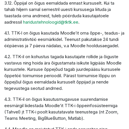
3.12. Õppijal on õigus eemaldada ennast kursuselt. Kui ta
tahab hiljem samal semestril uuesti kursusega liituda ja
taastada oma andmeid, tuleb pöörduda kasutajatoele
aadressil
haridustehnoloogid@tktk.ee
.
4.1. TTK-l on õigus kasutada Moodle’it oma õppe-, teadus- ja
administratiivtöö eesmärkidel. Teenust pakutakse 24 tundi
ööpäevas ja 7 päeva nädalas, v.a Moodle hooldusaegadel.
4.2. TTK-il on kohustus tagada kasutajate rollide ja õiguste
vastavus ning hoida ära õigustamata isikute ligipääs Moodle
kursustele. Kursuse õppejõud tagab juurdepääsu kursusele
õppetöö toimumise perioodil. Pärast toimumise lõppu on
õppejõul õigus eemaldada kursuselt õppijad ja nende
tegevustega seotud andmed.
4.3. TTK-il on õigus kasutusmugavuse suurendamise
eesmärgil liidestada Moodle’it TTK-i õppeinfosüsteemiga
(Tahvel) jt TTK-i poolt kasutatavate teenustega (nt Zoom,
Teams Meeting, BigBlueButton, Matlab).