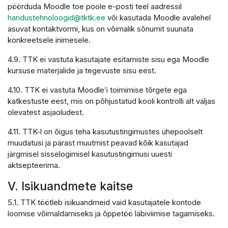
pöörduda Moodle toe poole e-posti teel aadressil
haridustehnoloogid@tktk.ee
või kasutada Moodle avalehel
asuvat kontaktvormi, kus on võimalik sõnumit suunata
konkreetsele inimesele.
4.9. TTK ei vastuta kasutajate esitamiste sisu ega Moodle
kursuse materjalide ja tegevuste sisu eest.
4.10. TTK ei vastuta Moodle’i toimimise tõrgete ega
katkestuste eest, mis on põhjustatud kooli kontrolli alt väljas
olevatest asjaoludest.
4.11. TTK-l on õigus teha kasutustingimustes ühepoolselt
muudatusi ja pärast muutmist peavad kõik kasutajad
järgmisel sisselogimisel kasutustingimusi uuesti
aktsepteerima.
V. Isikuandmete kaitse
5.1. TTK töötleb isikuandmeid vaid kasutajatele kontode
loomise võimaldamiseks ja õppetöö läbiviimise tagamiseks.