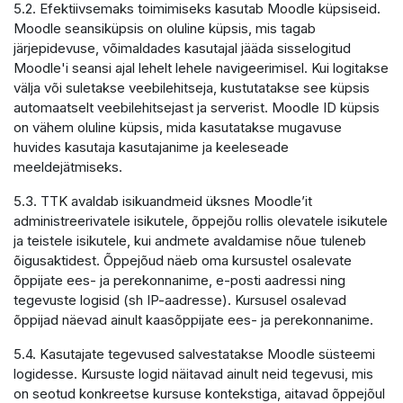
5.2. Efektiivsemaks toimimiseks kasutab Moodle küpsiseid.
Moodle seansiküpsis on oluline küpsis, mis tagab
järjepidevuse, võimaldades kasutajal jääda sisselogitud
Moodle'i seansi ajal lehelt lehele navigeerimisel. Kui logitakse
välja või suletakse veebilehitseja, kustutatakse see küpsis
automaatselt veebilehitsejast ja serverist. Moodle ID küpsis
on vähem oluline küpsis, mida kasutatakse mugavuse
huvides kasutaja kasutajanime ja keeleseade
meeldejätmiseks.
5.3. TTK avaldab isikuandmeid üksnes Moodle’it
administreerivatele isikutele, õppejõu rollis olevatele isikutele
ja teistele isikutele, kui andmete avaldamise nõue tuleneb
õigusaktidest. Õppejõud näeb oma kursustel osalevate
õppijate ees- ja perekonnanime, e-posti aadressi ning
tegevuste logisid (sh IP-aadresse). Kursusel osalevad
õppijad näevad ainult kaasõppijate ees- ja perekonnanime.
5.4. Kasutajate tegevused salvestatakse Moodle süsteemi
logidesse. Kursuste logid näitavad ainult neid tegevusi, mis
on seotud konkreetse kursuse kontekstiga, aitavad õppejõul