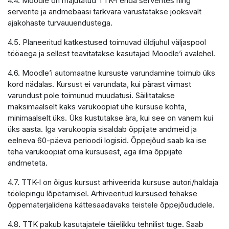
4.4. Moodle on majutatud TTK-i enda serverites ning
serverite ja andmebaasi tarkvara varustatakse jooksvalt
ajakohaste turvauuendustega.
4.5. Planeeritud katkestused toimuvad üldjuhul väljaspool
tööaega ja sellest teavitatakse kasutajad Moodle’i avalehel.
4.6. Moodle’i automaatne kursuste varundamine toimub üks
kord nädalas. Kursust ei varundata, kui pärast viimast
varundust pole toimunud muudatusi. Säilitatakse
maksimaalselt kaks varukoopiat ühe kursuse kohta,
minimaalselt üks. Üks kustutakse ära, kui see on vanem kui
üks aasta. Iga varukoopia sisaldab õppijate andmeid ja
eelneva 60-päeva perioodi logisid. Õppejõud saab ka ise
teha varukoopiat oma kursusest, aga ilma õppijate
andmeteta.
4.7. TTK-l on õigus kursust arhiveerida kursuse autori/haldaja
töölepingu lõpetamisel. Arhiveeritud kursused tehakse
õppematerjalidena kättesaadavaks teistele õppejõududele.
4.8. TTK pakub kasutajatele täielikku tehnilist tuge. Saab