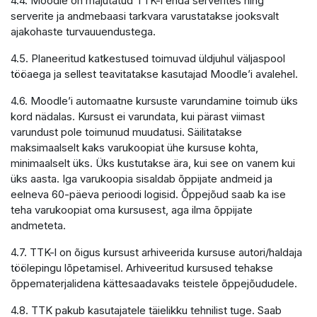
4.4. Moodle on majutatud TTK-i enda serverites ning
serverite ja andmebaasi tarkvara varustatakse jooksvalt
ajakohaste turvauuendustega.
4.5. Planeeritud katkestused toimuvad üldjuhul väljaspool
tööaega ja sellest teavitatakse kasutajad Moodle’i avalehel.
4.6. Moodle’i automaatne kursuste varundamine toimub üks
kord nädalas. Kursust ei varundata, kui pärast viimast
varundust pole toimunud muudatusi. Säilitatakse
maksimaalselt kaks varukoopiat ühe kursuse kohta,
minimaalselt üks. Üks kustutakse ära, kui see on vanem kui
üks aasta. Iga varukoopia sisaldab õppijate andmeid ja
eelneva 60-päeva perioodi logisid. Õppejõud saab ka ise
teha varukoopiat oma kursusest, aga ilma õppijate
andmeteta.
4.7. TTK-l on õigus kursust arhiveerida kursuse autori/haldaja
töölepingu lõpetamisel. Arhiveeritud kursused tehakse
õppematerjalidena kättesaadavaks teistele õppejõududele.
4.8. TTK pakub kasutajatele täielikku tehnilist tuge. Saab