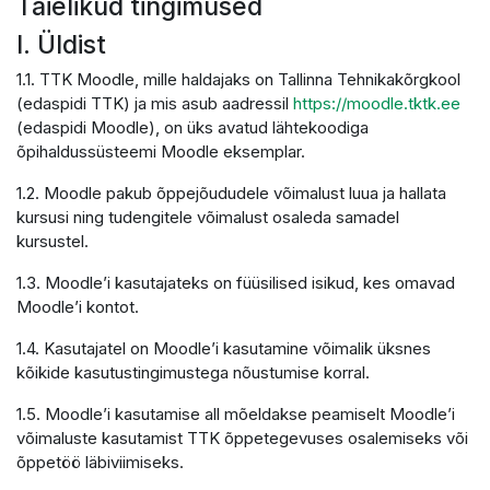
Täielikud tingimused
I. Üldist
1.1. TTK Moodle, mille haldajaks on Tallinna Tehnikakõrgkool
(edaspidi TTK) ja mis asub aadressil
https://moodle.tktk.ee
(edaspidi Moodle), on üks avatud lähtekoodiga
õpihaldussüsteemi Moodle eksemplar.
1.2. Moodle pakub õppejõududele võimalust luua ja hallata
kursusi ning tudengitele võimalust osaleda samadel
kursustel.
1.3. Moodle’i kasutajateks on füüsilised isikud, kes omavad
Moodle’i kontot.
1.4. Kasutajatel on Moodle’i kasutamine võimalik üksnes
kõikide kasutustingimustega nõustumise korral.
1.5. Moodle’i kasutamise all mõeldakse peamiselt Moodle’i
võimaluste kasutamist TTK õppetegevuses osalemiseks või
õppetöö läbiviimiseks.