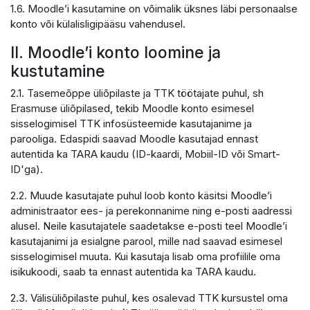
1.6. Moodle’i kasutamine on võimalik üksnes läbi personaalse
konto või külalisligipääsu vahendusel.
II. Moodle’i konto loomine ja
kustutamine
2.1. Tasemeõppe üliõpilaste ja TTK töötajate puhul, sh
Erasmuse üliõpilased, tekib Moodle konto esimesel
sisselogimisel TTK infosüsteemide kasutajanime ja
parooliga. Edaspidi saavad Moodle kasutajad ennast
autentida ka TARA kaudu (ID-kaardi, Mobiil-ID või Smart-
ID'ga).
2.2. Muude kasutajate puhul loob konto käsitsi Moodle’i
administraator ees- ja perekonnanime ning e-posti aadressi
alusel. Neile kasutajatele saadetakse e-posti teel Moodle’i
kasutajanimi ja esialgne parool, mille nad saavad esimesel
sisselogimisel muuta. Kui kasutaja lisab oma profiilile oma
isikukoodi, saab ta ennast autentida ka TARA kaudu.
2.3. Välisüliõpilaste puhul, kes osalevad TTK kursustel oma