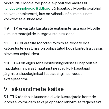
pöörduda Moodle toe poole e-posti teel aadressil
haridustehnoloogid@tktk.ee
või kasutada Moodle avalehel
asuvat kontaktvormi, kus on võimalik sõnumit suunata
konkreetsele inimesele.
4.9. TTK ei vastuta kasutajate esitamiste sisu ega Moodle
kursuse materjalide ja tegevuste sisu eest.
4.10. TTK ei vastuta Moodle’i toimimise tõrgete ega
katkestuste eest, mis on põhjustatud kooli kontrolli alt väljas
olevatest asjaoludest.
4.11. TTK-l on õigus teha kasutustingimustes ühepoolselt
muudatusi ja pärast muutmist peavad kõik kasutajad
järgmisel sisselogimisel kasutustingimusi uuesti
aktsepteerima.
V. Isikuandmete kaitse
5.1. TTK töötleb isikuandmeid vaid kasutajatele kontode
loomise võimaldamiseks ja õppetöö läbiviimise tagamiseks.