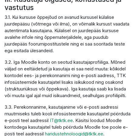
vastutus
3.1. Kui kursuse õppejõud on avanud kursusel külalise
juurdepääsu (võtmega või ilma), on võimalik kursust vaadata
autentimata kasutajana. Külalisel on juurdepääs kursuse
avalehe infole ning õppematerjalidele, aga puudub
juurdepääs foorumipostitustele ning ei saa sooritada teste
ega esitada ülesandeid.
3.2. Iga Moodle konto on seotud kasutajaprofiiliga. Mõned
väljad on eeltäidetud ja kasutaja ei saa neid muuta: kõikidel
kontodel ees- ja perekonnanimi ning e-posti aadress, TTK
infosüsteemide kasutajatel lisaks isikukood ning osakond
(struktuuriüksus või õppekava). Iga kasutaja saab ka lisada
või muuta igal ajal muid isikuandmeid, sealhulgas profiilipilti.
3.3. Perekonnanime, kasutajanime või e-posti aadressi
muutmiseks tuleb kooli infosüsteemide kasutajatel pöörduda
e-posti teel aadressil
IT@tktk.ee
. Käsitsi loodud Moodle
kontodega kasutajatel tuleb pöörduda Moodle toe poole e-
posti teel aadressil
haridustehnoloogid@tktk.ee
.