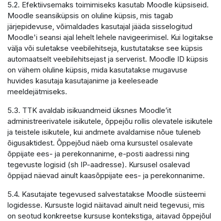
5.2. Efektiivsemaks toimimiseks kasutab Moodle küpsiseid.
Moodle seansiküpsis on oluline küpsis, mis tagab
järjepidevuse, võimaldades kasutajal jääda sisselogitud
Moodle'i seansi ajal lehelt lehele navigeerimisel. Kui logitakse
välja või suletakse veebilehitseja, kustutatakse see küpsis
automaatselt veebilehitsejast ja serverist. Moodle ID küpsis
on vähem oluline küpsis, mida kasutatakse mugavuse
huvides kasutaja kasutajanime ja keeleseade
meeldejätmiseks.
5.3. TTK avaldab isikuandmeid üksnes Moodle’it
administreerivatele isikutele, õppejõu rollis olevatele isikutele
ja teistele isikutele, kui andmete avaldamise nõue tuleneb
õigusaktidest. Õppejõud näeb oma kursustel osalevate
õppijate ees- ja perekonnanime, e-posti aadressi ning
tegevuste logisid (sh IP-aadresse). Kursusel osalevad
õppijad näevad ainult kaasõppijate ees- ja perekonnanime.
5.4. Kasutajate tegevused salvestatakse Moodle süsteemi
logidesse. Kursuste logid näitavad ainult neid tegevusi, mis
on seotud konkreetse kursuse kontekstiga, aitavad õppejõul