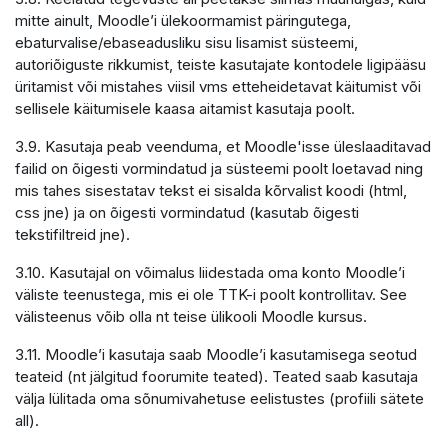
mitte ainult, Moodle’i ülekoormamist päringutega,
ebaturvalise/ebaseadusliku sisu lisamist süsteemi,
autoriõiguste rikkumist, teiste kasutajate kontodele ligipääsu
üritamist või mistahes viisil vms etteheidetavat käitumist või
sellisele käitumisele kaasa aitamist kasutaja poolt.
3.9. Kasutaja peab veenduma, et Moodle'isse üleslaaditavad
failid on õigesti vormindatud ja süsteemi poolt loetavad ning
mis tahes sisestatav tekst ei sisalda kõrvalist koodi (html,
css jne) ja on õigesti vormindatud (kasutab õigesti
tekstifiltreid jne).
3.10. Kasutajal on võimalus liidestada oma konto Moodle’i
väliste teenustega, mis ei ole TTK-i poolt kontrollitav. See
välisteenus võib olla nt teise ülikooli Moodle kursus.
3.11. Moodle’i kasutaja saab Moodle’i kasutamisega seotud
teateid (nt jälgitud foorumite teated). Teated saab kasutaja
välja lülitada oma sõnumivahetuse eelistustes (profiili sätete
all).