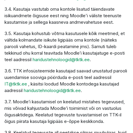
3.4. Kasutaja vastutab oma kontole lisatud täiendavate
isikuandmete õigsuse eest ning Moodle'i väliste teenuste
kasutamise ja sellega kaasneva andmevahetuse eest.
3.5. Kasutaja kohustub võtma kasutusele kõik meetmed, et
vältida kolmandate isikute ligipääs oma kontole (näiteks
parooli vahetus, ID-kaardi peatamine jms). Samuti tuleb
tekkinud ohu korral teavitada Moodle’i kasutajatuge e-posti
teel aadressil
haridustehnoloogid@tktk.ee
.
3.6. TTK infosüsteemide kasutajad saavad unustatud parooli
uuendamise sooviga pöörduda e-posti teel aadressil
IT@tktk.ee
, käsitsi loodud Moodle kontodega kasutajad
aadressil
haridustehnoloogid@tktk.ee
.
3.7. Moodle’i kasutamisel on keelatud mistahes tegevused,
mis võivad kahjustada Moodle’i toimimist või on vastuolus
õigusaktidega. Keelatud tegevuste tuvastamisel on TTK-il
õigus piirata kasutaja ligipääs e-õppe keskkonda.
3.8. Keelatud tegevuste all peetakse silmas muuhulgas, kuid