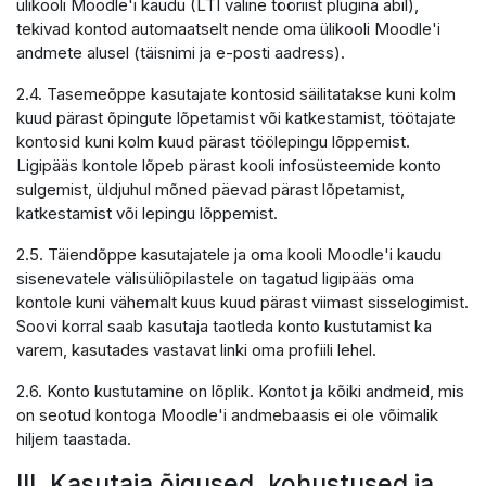
ülikooli Moodle'i kaudu (LTI väline tööriist plugina abil),
tekivad kontod automaatselt nende oma ülikooli Moodle'i
andmete alusel (täisnimi ja e-posti aadress).
2.4. Tasemeõppe kasutajate kontosid säilitatakse kuni kolm
kuud pärast õpingute lõpetamist või katkestamist, töötajate
kontosid kuni kolm kuud pärast töölepingu lõppemist.
Ligipääs kontole lõpeb pärast kooli infosüsteemide konto
sulgemist, üldjuhul mõned päevad pärast lõpetamist,
katkestamist või lepingu lõppemist.
2.5. Täiendõppe kasutajatele ja oma kooli Moodle'i kaudu
sisenevatele välisüliõpilastele on tagatud ligipääs oma
kontole kuni vähemalt kuus kuud pärast viimast sisselogimist.
Soovi korral saab kasutaja taotleda konto kustutamist ka
varem, kasutades vastavat linki oma profiili lehel.
2.6. Konto kustutamine on lõplik. Kontot ja kõiki andmeid, mis
on seotud kontoga Moodle'i andmebaasis ei ole võimalik
hiljem taastada.
III. Kasutaja õigused, kohustused ja