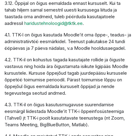
3.12. Õppijal on õigus eemaldada ennast kursuselt. Kui ta
tahab hiljem samal semestril uuesti kursusega liituda ja
taastada oma andmeid, tuleb pöörduda kasutajatoele
aadressil
haridustehnoloogid@tktk.ee
.
4.1. TTK-l on õigus kasutada Moodle’it oma õppe-, teadus- ja
administratiivtöö eesmärkidel. Teenust pakutakse 24 tundi
ööpäevas ja 7 päeva nädalas, v.a Moodle hooldusaegadel.
4.2. TTK-il on kohustus tagada kasutajate rollide ja õiguste
vastavus ning hoida ära õigustamata isikute ligipääs Moodle
kursustele. Kursuse õppejõud tagab juurdepääsu kursusele
õppetöö toimumise perioodil. Pärast toimumise lõppu on
õppejõul õigus eemaldada kursuselt õppijad ja nende
tegevustega seotud andmed.
4.3. TTK-il on õigus kasutusmugavuse suurendamise
eesmärgil liidestada Moodle’it TTK-i õppeinfosüsteemiga
(Tahvel) jt TTK-i poolt kasutatavate teenustega (nt Zoom,
Teams Meeting, BigBlueButton, Matlab).