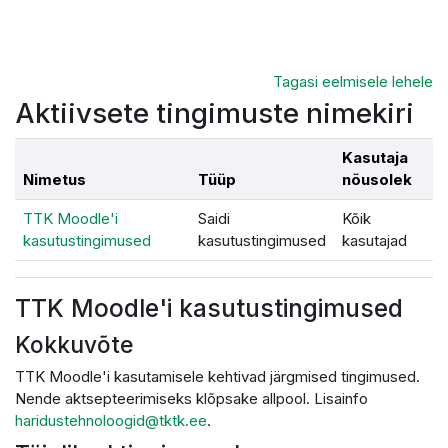
Jäta vahele peasisuni
Tagasi eelmisele lehele
Aktiivsete tingimuste nimekiri
Kasutaja
Nimetus
Tüüp
nõusolek
TTK Moodle'i
Saidi
Kõik
kasutustingimused
kasutustingimused
kasutajad
TTK Moodle'i kasutustingimused
Kokkuvõte
TTK Moodle'i kasutamisele kehtivad järgmised tingimused.
Nende aktsepteerimiseks klõpsake allpool. Lisainfo
haridustehnoloogid@tktk.ee
.