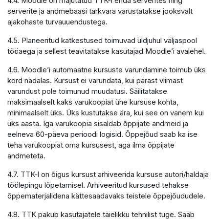
4.4. Moodle on majutatud TTK-i enda serverites ning
serverite ja andmebaasi tarkvara varustatakse jooksvalt
ajakohaste turvauuendustega.
4.5. Planeeritud katkestused toimuvad üldjuhul väljaspool
tööaega ja sellest teavitatakse kasutajad Moodle’i avalehel.
4.6. Moodle’i automaatne kursuste varundamine toimub üks
kord nädalas. Kursust ei varundata, kui pärast viimast
varundust pole toimunud muudatusi. Säilitatakse
maksimaalselt kaks varukoopiat ühe kursuse kohta,
minimaalselt üks. Üks kustutakse ära, kui see on vanem kui
üks aasta. Iga varukoopia sisaldab õppijate andmeid ja
eelneva 60-päeva perioodi logisid. Õppejõud saab ka ise
teha varukoopiat oma kursusest, aga ilma õppijate
andmeteta.
4.7. TTK-l on õigus kursust arhiveerida kursuse autori/haldaja
töölepingu lõpetamisel. Arhiveeritud kursused tehakse
õppematerjalidena kättesaadavaks teistele õppejõududele.
4.8. TTK pakub kasutajatele täielikku tehnilist tuge. Saab