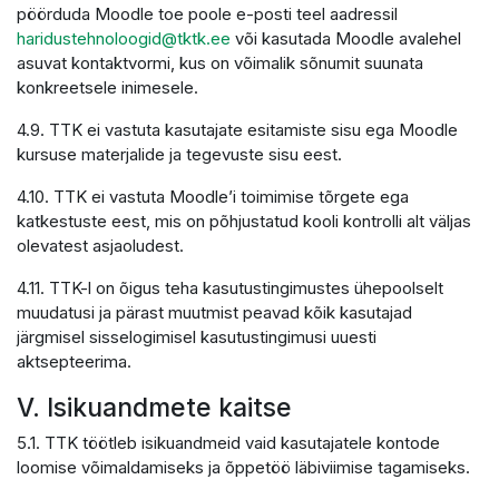
pöörduda Moodle toe poole e-posti teel aadressil
haridustehnoloogid@tktk.ee
või kasutada Moodle avalehel
asuvat kontaktvormi, kus on võimalik sõnumit suunata
konkreetsele inimesele.
4.9. TTK ei vastuta kasutajate esitamiste sisu ega Moodle
kursuse materjalide ja tegevuste sisu eest.
4.10. TTK ei vastuta Moodle’i toimimise tõrgete ega
katkestuste eest, mis on põhjustatud kooli kontrolli alt väljas
olevatest asjaoludest.
4.11. TTK-l on õigus teha kasutustingimustes ühepoolselt
muudatusi ja pärast muutmist peavad kõik kasutajad
järgmisel sisselogimisel kasutustingimusi uuesti
aktsepteerima.
V. Isikuandmete kaitse
5.1. TTK töötleb isikuandmeid vaid kasutajatele kontode
loomise võimaldamiseks ja õppetöö läbiviimise tagamiseks.