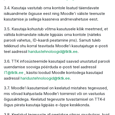
3.4. Kasutaja vastutab oma kontole lisatud täiendavate
isikuandmete õigsuse eest ning Moodle'i väliste teenuste
kasutamise ja sellega kaasneva andmevahetuse eest.
3.5. Kasutaja kohustub võtma kasutusele kõik meetmed, et
vältida kolmandate isikute ligipääs oma kontole (näiteks
parooli vahetus, ID-kaardi peatamine jms). Samuti tuleb
tekkinud ohu korral teavitada Moodle’i kasutajatuge e-posti
teel aadressil
haridustehnoloogid@tktk.ee
.
3.6. TTK infosüsteemide kasutajad saavad unustatud parooli
uuendamise sooviga pöörduda e-posti teel aadressil
IT@tktk.ee
, käsitsi loodud Moodle kontodega kasutajad
aadressil
haridustehnoloogid@tktk.ee
.
3.7. Moodle’i kasutamisel on keelatud mistahes tegevused,
mis võivad kahjustada Moodle’i toimimist või on vastuolus
õigusaktidega. Keelatud tegevuste tuvastamisel on TTK-il
õigus piirata kasutaja ligipääs e-õppe keskkonda.
3.8. Keelatud tegevuste all peetakse silmas muuhulgas, kuid