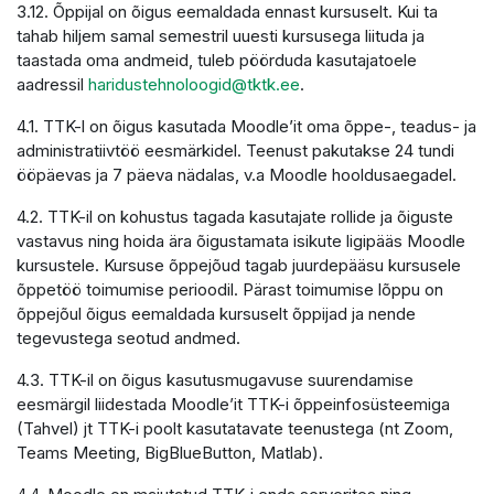
3.12. Õppijal on õigus eemaldada ennast kursuselt. Kui ta
tahab hiljem samal semestril uuesti kursusega liituda ja
taastada oma andmeid, tuleb pöörduda kasutajatoele
aadressil
haridustehnoloogid@tktk.ee
.
4.1. TTK-l on õigus kasutada Moodle’it oma õppe-, teadus- ja
administratiivtöö eesmärkidel. Teenust pakutakse 24 tundi
ööpäevas ja 7 päeva nädalas, v.a Moodle hooldusaegadel.
4.2. TTK-il on kohustus tagada kasutajate rollide ja õiguste
vastavus ning hoida ära õigustamata isikute ligipääs Moodle
kursustele. Kursuse õppejõud tagab juurdepääsu kursusele
õppetöö toimumise perioodil. Pärast toimumise lõppu on
õppejõul õigus eemaldada kursuselt õppijad ja nende
tegevustega seotud andmed.
4.3. TTK-il on õigus kasutusmugavuse suurendamise
eesmärgil liidestada Moodle’it TTK-i õppeinfosüsteemiga
(Tahvel) jt TTK-i poolt kasutatavate teenustega (nt Zoom,
Teams Meeting, BigBlueButton, Matlab).