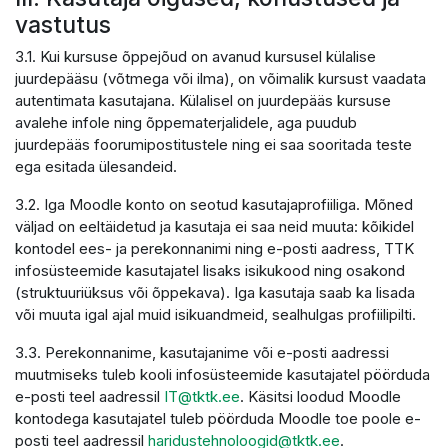
vastutus
3.1. Kui kursuse õppejõud on avanud kursusel külalise
juurdepääsu (võtmega või ilma), on võimalik kursust vaadata
autentimata kasutajana. Külalisel on juurdepääs kursuse
avalehe infole ning õppematerjalidele, aga puudub
juurdepääs foorumipostitustele ning ei saa sooritada teste
ega esitada ülesandeid.
3.2. Iga Moodle konto on seotud kasutajaprofiiliga. Mõned
väljad on eeltäidetud ja kasutaja ei saa neid muuta: kõikidel
kontodel ees- ja perekonnanimi ning e-posti aadress, TTK
infosüsteemide kasutajatel lisaks isikukood ning osakond
(struktuuriüksus või õppekava). Iga kasutaja saab ka lisada
või muuta igal ajal muid isikuandmeid, sealhulgas profiilipilti.
3.3. Perekonnanime, kasutajanime või e-posti aadressi
muutmiseks tuleb kooli infosüsteemide kasutajatel pöörduda
e-posti teel aadressil
IT@tktk.ee
. Käsitsi loodud Moodle
kontodega kasutajatel tuleb pöörduda Moodle toe poole e-
posti teel aadressil
haridustehnoloogid@tktk.ee
.