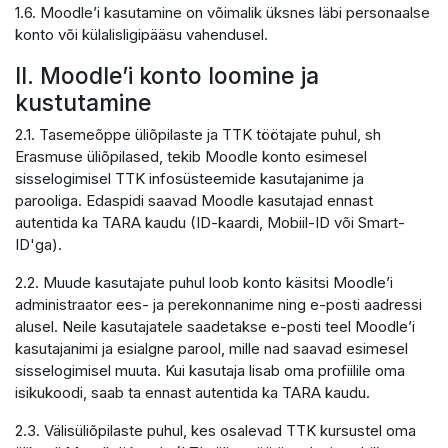
1.6. Moodle’i kasutamine on võimalik üksnes läbi personaalse
konto või külalisligipääsu vahendusel.
II. Moodle’i konto loomine ja
kustutamine
2.1. Tasemeõppe üliõpilaste ja TTK töötajate puhul, sh
Erasmuse üliõpilased, tekib Moodle konto esimesel
sisselogimisel TTK infosüsteemide kasutajanime ja
parooliga. Edaspidi saavad Moodle kasutajad ennast
autentida ka TARA kaudu (ID-kaardi, Mobiil-ID või Smart-
ID'ga).
2.2. Muude kasutajate puhul loob konto käsitsi Moodle’i
administraator ees- ja perekonnanime ning e-posti aadressi
alusel. Neile kasutajatele saadetakse e-posti teel Moodle’i
kasutajanimi ja esialgne parool, mille nad saavad esimesel
sisselogimisel muuta. Kui kasutaja lisab oma profiilile oma
isikukoodi, saab ta ennast autentida ka TARA kaudu.
2.3. Välisüliõpilaste puhul, kes osalevad TTK kursustel oma