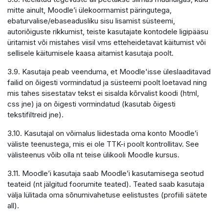
mitte ainult, Moodle’i ülekoormamist päringutega,
ebaturvalise/ebaseadusliku sisu lisamist süsteemi,
autoriõiguste rikkumist, teiste kasutajate kontodele ligipääsu
üritamist või mistahes viisil vms etteheidetavat käitumist või
sellisele käitumisele kaasa aitamist kasutaja poolt.
3.9. Kasutaja peab veenduma, et Moodle'isse üleslaaditavad
failid on õigesti vormindatud ja süsteemi poolt loetavad ning
mis tahes sisestatav tekst ei sisalda kõrvalist koodi (html,
css jne) ja on õigesti vormindatud (kasutab õigesti
tekstifiltreid jne).
3.10. Kasutajal on võimalus liidestada oma konto Moodle’i
väliste teenustega, mis ei ole TTK-i poolt kontrollitav. See
välisteenus võib olla nt teise ülikooli Moodle kursus.
3.11. Moodle’i kasutaja saab Moodle’i kasutamisega seotud
teateid (nt jälgitud foorumite teated). Teated saab kasutaja
välja lülitada oma sõnumivahetuse eelistustes (profiili sätete
all).