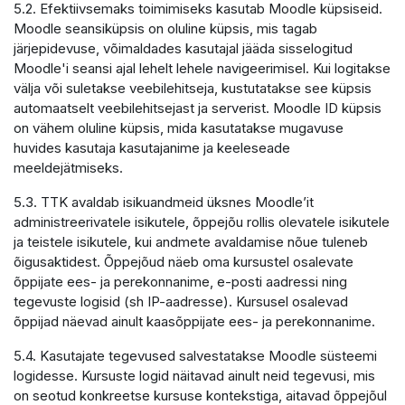
5.2. Efektiivsemaks toimimiseks kasutab Moodle küpsiseid.
Moodle seansiküpsis on oluline küpsis, mis tagab
järjepidevuse, võimaldades kasutajal jääda sisselogitud
Moodle'i seansi ajal lehelt lehele navigeerimisel. Kui logitakse
välja või suletakse veebilehitseja, kustutatakse see küpsis
automaatselt veebilehitsejast ja serverist. Moodle ID küpsis
on vähem oluline küpsis, mida kasutatakse mugavuse
huvides kasutaja kasutajanime ja keeleseade
meeldejätmiseks.
5.3. TTK avaldab isikuandmeid üksnes Moodle’it
administreerivatele isikutele, õppejõu rollis olevatele isikutele
ja teistele isikutele, kui andmete avaldamise nõue tuleneb
õigusaktidest. Õppejõud näeb oma kursustel osalevate
õppijate ees- ja perekonnanime, e-posti aadressi ning
tegevuste logisid (sh IP-aadresse). Kursusel osalevad
õppijad näevad ainult kaasõppijate ees- ja perekonnanime.
5.4. Kasutajate tegevused salvestatakse Moodle süsteemi
logidesse. Kursuste logid näitavad ainult neid tegevusi, mis
on seotud konkreetse kursuse kontekstiga, aitavad õppejõul