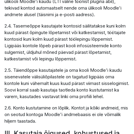
ülikooli Moodle'i kaudu (LTI väline tööriist plugina abil),
tekivad kontod automaatselt nende oma ülikooli Moodle'i
andmete alusel (täisnimi ja e-posti aadress).
2.4. Tasemeõppe kasutajate kontosid säilitatakse kuni kolm
kuud pärast õpingute lõpetamist või katkestamist, töötajate
kontosid kuni kolm kuud pärast töölepingu lõppemist.
Ligipääs kontole lõpeb pärast kooli infosüsteemide konto
sulgemist, üldjuhul mõned päevad pärast lõpetamist,
katkestamist või lepingu lõppemist.
2.5. Täiendõppe kasutajatele ja oma kooli Moodle'i kaudu
sisenevatele välisüliõpilastele on tagatud ligipääs oma
kontole kuni vähemalt kuus kuud pärast viimast sisselogimist.
Soovi korral saab kasutaja taotleda konto kustutamist ka
varem, kasutades vastavat linki oma profiili lehel.
2.6. Konto kustutamine on lõplik. Kontot ja kõiki andmeid, mis
on seotud kontoga Moodle'i andmebaasis ei ole võimalik
hiljem taastada.
III. Kasutaja õigused, kohustused ja