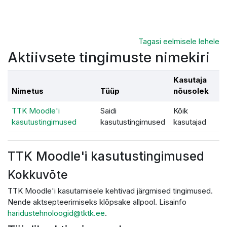
Jäta vahele peasisuni
Tagasi eelmisele lehele
Aktiivsete tingimuste nimekiri
Kasutaja
Nimetus
Tüüp
nõusolek
TTK Moodle'i
Saidi
Kõik
kasutustingimused
kasutustingimused
kasutajad
TTK Moodle'i kasutustingimused
Kokkuvõte
TTK Moodle'i kasutamisele kehtivad järgmised tingimused.
Nende aktsepteerimiseks klõpsake allpool. Lisainfo
haridustehnoloogid@tktk.ee
.