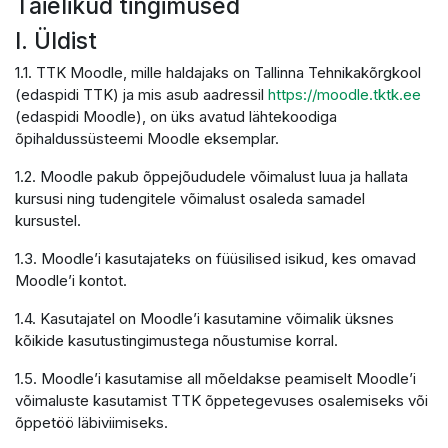
Täielikud tingimused
I. Üldist
1.1. TTK Moodle, mille haldajaks on Tallinna Tehnikakõrgkool
(edaspidi TTK) ja mis asub aadressil
https://moodle.tktk.ee
(edaspidi Moodle), on üks avatud lähtekoodiga
õpihaldussüsteemi Moodle eksemplar.
1.2. Moodle pakub õppejõududele võimalust luua ja hallata
kursusi ning tudengitele võimalust osaleda samadel
kursustel.
1.3. Moodle’i kasutajateks on füüsilised isikud, kes omavad
Moodle’i kontot.
1.4. Kasutajatel on Moodle’i kasutamine võimalik üksnes
kõikide kasutustingimustega nõustumise korral.
1.5. Moodle’i kasutamise all mõeldakse peamiselt Moodle’i
võimaluste kasutamist TTK õppetegevuses osalemiseks või
õppetöö läbiviimiseks.