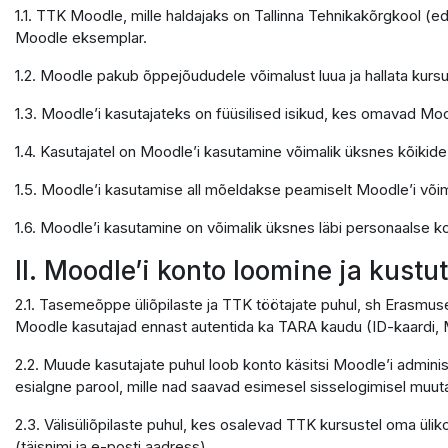
1.1. TTK Moodle, mille haldajaks on Tallinna Tehnikakõrgkool (e
Moodle eksemplar.
1.2. Moodle pakub õppejõududele võimalust luua ja hallata kursu
1.3. Moodle’i kasutajateks on füüsilised isikud, kes omavad Moo
1.4. Kasutajatel on Moodle’i kasutamine võimalik üksnes kõikid
1.5. Moodle’i kasutamise all mõeldakse peamiselt Moodle’i võ
1.6. Moodle’i kasutamine on võimalik üksnes läbi personaalse ko
II. Moodle’i konto loomine ja kust
2.1. Tasemeõppe üliõpilaste ja TTK töötajate puhul, sh Erasmus
Moodle kasutajad ennast autentida ka TARA kaudu (ID-kaardi, M
2.2. Muude kasutajate puhul loob konto käsitsi Moodle’i adminis
esialgne parool, mille nad saavad esimesel sisselogimisel muuta
2.3. Välisüliõpilaste puhul, kes osalevad TTK kursustel oma ülik
(täisnimi ja e-posti aadress).