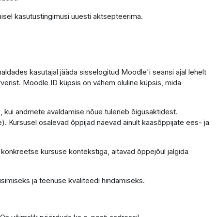
isel kasutustingimusi uuesti aktsepteerima.
dades kasutajal jääda sisselogitud Moodle'i seansi ajal lehelt
erverist. Moodle ID küpsis on vähem oluline küpsis, mida
ele, kui andmete avaldamise nõue tuleneb õigusaktidest.
. Kursusel osalevad õppijad näevad ainult kaasõppijate ees- ja
 konkreetse kursuse kontekstiga, aitavad õppejõul jälgida
simiseks ja teenuse kvaliteedi hindamiseks.