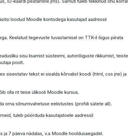
us, ID-kaardi peatamine jms). Samuti tuleb tekkinud ohu korral
äsitsi loodud Moodle kontodega kasutajad aadressil
ga. Keelatud tegevuste tuvastamisel on TTK-il õigus piirata
dusliku sisu lisamist süsteemi, autoriõiguste rikkumist, teiste
sutaja poolt.
 sisestatav tekst ei sisalda kõrvalist koodi (html, css jne) ja
ib olla nt teise ülikooli Moodle kursus.
da oma sõnumivahetuse eelistustes (profiili sätete all).
ndmeid, tuleb pöörduda kasutajatoele aadressil
as ja 7 päeva nädalas, v.a Moodle hooldusaegadel.