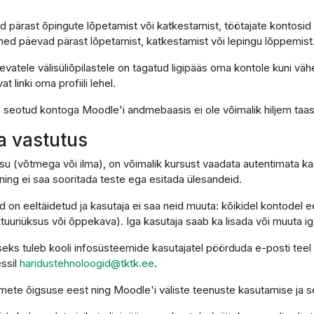
d pärast õpingute lõpetamist või katkestamist, töötajate kontosid
ned päevad pärast lõpetamist, katkestamist või lepingu lõppemist
vatele välisüliõpilastele on tagatud ligipääs oma kontole kuni väh
linki oma profiili lehel.
on seotud kontoga Moodle'i andmebaasis ei ole võimalik hiljem taa
ja vastutus
su (võtmega või ilma), on võimalik kursust vaadata autentimata kas
ing ei saa sooritada teste ega esitada ülesandeid.
d on eeltäidetud ja kasutaja ei saa neid muuta: kõikidel kontodel
uriüksus või õppekava). Iga kasutaja saab ka lisada või muuta igal 
eks tuleb kooli infosüsteemide kasutajatel pöörduda e-posti teel
essil
haridustehnoloogid@tktk.ee
.
ndmete õigsuse eest ning Moodle'i väliste teenuste kasutamise ja