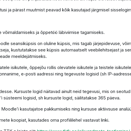
tusi ja pärast muutmist peavad kõik kasutajad järgmisel sisselogim
se võimaldamiseks ja õppetöö läbiviimise tagamiseks.
le seansiküpsis on oluline küpsis, mis tagab järjepidevuse, võimal
hitseja, kustutatakse see küpsis automaatselt veebilehitsejast ja s
seade meeldejätmiseks.
le isikutele, õppejõu rollis olevatele isikutele ja teistele isikut
nnanime, e-posti aadressi ning tegevuste logisid (sh IP-aadresse)
sse. Kursuste logid näitavad ainult neid tegevusi, mis on seotud
’i süsteemi logisid, sh kursuste logid, säilitatakse 365 päeva.
 Moodle’i kasutajatoe pakkumiseks ning kursuse aktiivsuse analüü
mete koopiat, kasutades oma profiililehel vastavat linki.