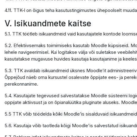
4.11. TTK-l on õigus teha kasutustingimustes ühepoolselt muuda
V. Isikuandmete kaitse
5.1. TTK töötleb isikuandmeid vaid kasutajatele kontode loomi
5.2. Efektiivsemaks toimimiseks kasutab Moodle küpsiseid. Mood
lehele navigeerimisel. Kui logitakse välja või suletakse veebile
kasutatakse mugavuse huvides kasutaja kasutajanime ja keele
5.3. TTK avaldab isikuandmeid üksnes Moodle’it administreerivate
Õppejõud näeb oma kursustel osalevate õppijate ees- ja pereko
perekonnanime.
5.4. Kasutajate tegevused salvestatakse Moodle süsteemi logide
oppijate aktiivsust ja on õpianalüütika pluginate aluseks. Moodle
5.5 TTK võib töödelda kõiki Moodle’is sisalduvaid isikuandmeid
5.6. Kasutaja võib taotleda kõigi Moodle'is salvestatud isikuand