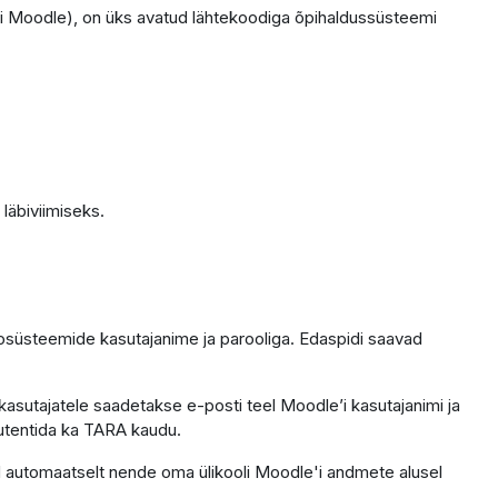
i Moodle), on üks avatud lähtekoodiga õpihaldussüsteemi
läbiviimiseks.
fosüsteemide kasutajanime ja parooliga. Edaspidi saavad
kasutajatele saadetakse e-posti teel Moodle’i kasutajanimi ja
 autentida ka TARA kaudu.
ntod automaatselt nende oma ülikooli Moodle'i andmete alusel