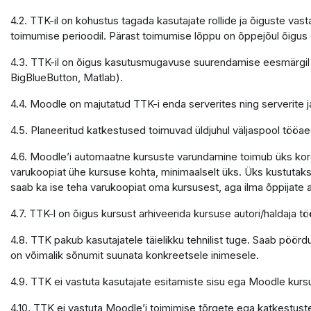
4.2. TTK-il on kohustus tagada kasutajate rollide ja õiguste v
toimumise perioodil. Pärast toimumise lõppu on õppejõul õigu
4.3. TTK-il on õigus kasutusmugavuse suurendamise eesmärgil 
BigBlueButton, Matlab).
4.4. Moodle on majutatud TTK-i enda serverites ning serverite
4.5. Planeeritud katkestused toimuvad üldjuhul väljaspool tööaeg
4.6. Moodle’i automaatne kursuste varundamine toimub üks kord 
varukoopiat ühe kursuse kohta, minimaalselt üks. Üks kustutaks
saab ka ise teha varukoopiat oma kursusest, aga ilma õppijate
4.7. TTK-l on õigus kursust arhiveerida kursuse autori/haldaja
4.8. TTK pakub kasutajatele täielikku tehnilist tuge. Saab pöör
on võimalik sõnumit suunata konkreetsele inimesele.
4.9. TTK ei vastuta kasutajate esitamiste sisu ega Moodle kursu
4.10. TTK ei vastuta Moodle’i toimimise tõrgete ega katkestuste e