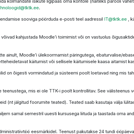
da kolmandate isikute ligipääs oma kontole (näiteks parooli vahet
ehnoloogid@tktk.ee
.
uendamise sooviga pöörduda e-posti teel aadressil
IT@tktk.ee
, k
võivad kahjustada Moodle’i toimimist või on vastuolus õigusaktide
te ainult, Moodle’i ülekoormamist päringutega, ebaturvalise/ebasea
etteheidetavat käitumist või sellisele käitumisele kaasa aitamist ka
d on õigesti vormindatud ja süsteemi poolt loetavad ning mis tahes
 teenustega, mis ei ole TTK-i poolt kontrollitav. See välisteenus võ
d (nt jälgitud foorumite teated). Teated saab kasutaja välja lülita
 hiljem samal semestril uuesti kursusega liituda ja taastada oma a
administratiivtöö eesmärkidel. Teenust pakutakse 24 tundi ööpäev