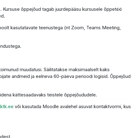
tele. Kursuse õppejõud tagab juurdepääsu kursusele õppetöö
ed.
 poolt kasutatavate teenustega (nt Zoom, Teams Meeting,
endustega.
 toimunud muudatusi. Säilitatakse maksimaalselt kaks
ppijate andmeid ja eelneva 60-päeva perioodi logisid. Õppejõud
alidena kättesaadavaks teistele õppejõududele.
ktk.ee
või kasutada Moodle avalehel asuvat kontaktvormi, kus
udest.