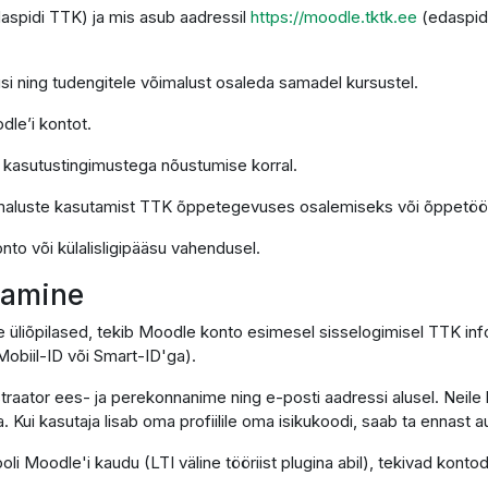
daspidi TTK) ja mis asub aadressil
https://moodle.tktk.ee
(edaspid
si ning tudengitele võimalust osaleda samadel kursustel.
dle’i kontot.
e kasutustingimustega nõustumise korral.
imaluste kasutamist TTK õppetegevuses osalemiseks või õppetöö 
nto või külalisligipääsu vahendusel.
utamine
e üliõpilased, tekib Moodle konto esimesel sisselogimisel TTK in
obiil-ID või Smart-ID'ga).
traator ees- ja perekonnanime ning e-posti aadressi alusel. Neile 
. Kui kasutaja lisab oma profiilile oma isikukoodi, saab ta ennast
ooli Moodle'i kaudu (LTI väline tööriist plugina abil), tekivad ko