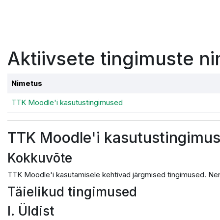
Jäta vahele peasisuni
Aktiivsete tingimuste ni
Nimetus
TTK Moodle'i kasutustingimused
TTK Moodle'i kasutustingimu
Kokkuvõte
TTK Moodle'i kasutamisele kehtivad järgmised tingimused. Nen
Täielikud tingimused
I. Üldist