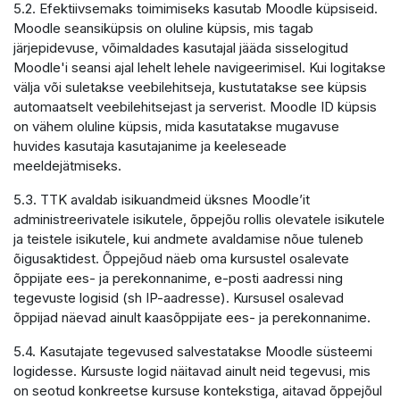
5.2. Efektiivsemaks toimimiseks kasutab Moodle küpsiseid.
Moodle seansiküpsis on oluline küpsis, mis tagab
järjepidevuse, võimaldades kasutajal jääda sisselogitud
Moodle'i seansi ajal lehelt lehele navigeerimisel. Kui logitakse
välja või suletakse veebilehitseja, kustutatakse see küpsis
automaatselt veebilehitsejast ja serverist. Moodle ID küpsis
on vähem oluline küpsis, mida kasutatakse mugavuse
huvides kasutaja kasutajanime ja keeleseade
meeldejätmiseks.
5.3. TTK avaldab isikuandmeid üksnes Moodle’it
administreerivatele isikutele, õppejõu rollis olevatele isikutele
ja teistele isikutele, kui andmete avaldamise nõue tuleneb
õigusaktidest. Õppejõud näeb oma kursustel osalevate
õppijate ees- ja perekonnanime, e-posti aadressi ning
tegevuste logisid (sh IP-aadresse). Kursusel osalevad
õppijad näevad ainult kaasõppijate ees- ja perekonnanime.
5.4. Kasutajate tegevused salvestatakse Moodle süsteemi
logidesse. Kursuste logid näitavad ainult neid tegevusi, mis
on seotud konkreetse kursuse kontekstiga, aitavad õppejõul