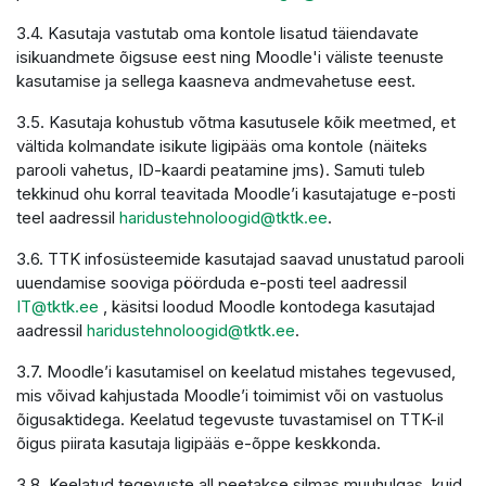
3.4. Kasutaja vastutab oma kontole lisatud täiendavate
isikuandmete õigsuse eest ning Moodle'i väliste teenuste
kasutamise ja sellega kaasneva andmevahetuse eest.
3.5. Kasutaja kohustub võtma kasutusele kõik meetmed, et
vältida kolmandate isikute ligipääs oma kontole (näiteks
parooli vahetus, ID-kaardi peatamine jms). Samuti tuleb
tekkinud ohu korral teavitada Moodle’i kasutajatuge e-posti
teel aadressil
haridustehnoloogid@tktk.ee
.
3.6. TTK infosüsteemide kasutajad saavad unustatud parooli
uuendamise sooviga pöörduda e-posti teel aadressil
IT@tktk.ee
, käsitsi loodud Moodle kontodega kasutajad
aadressil
haridustehnoloogid@tktk.ee
.
3.7. Moodle’i kasutamisel on keelatud mistahes tegevused,
mis võivad kahjustada Moodle’i toimimist või on vastuolus
õigusaktidega. Keelatud tegevuste tuvastamisel on TTK-il
õigus piirata kasutaja ligipääs e-õppe keskkonda.
3.8. Keelatud tegevuste all peetakse silmas muuhulgas, kuid