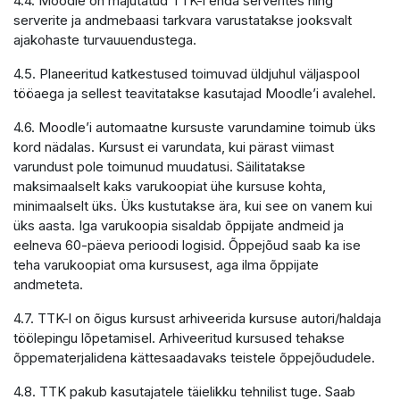
4.4. Moodle on majutatud TTK-i enda serverites ning
serverite ja andmebaasi tarkvara varustatakse jooksvalt
ajakohaste turvauuendustega.
4.5. Planeeritud katkestused toimuvad üldjuhul väljaspool
tööaega ja sellest teavitatakse kasutajad Moodle’i avalehel.
4.6. Moodle’i automaatne kursuste varundamine toimub üks
kord nädalas. Kursust ei varundata, kui pärast viimast
varundust pole toimunud muudatusi. Säilitatakse
maksimaalselt kaks varukoopiat ühe kursuse kohta,
minimaalselt üks. Üks kustutakse ära, kui see on vanem kui
üks aasta. Iga varukoopia sisaldab õppijate andmeid ja
eelneva 60-päeva perioodi logisid. Õppejõud saab ka ise
teha varukoopiat oma kursusest, aga ilma õppijate
andmeteta.
4.7. TTK-l on õigus kursust arhiveerida kursuse autori/haldaja
töölepingu lõpetamisel. Arhiveeritud kursused tehakse
õppematerjalidena kättesaadavaks teistele õppejõududele.
4.8. TTK pakub kasutajatele täielikku tehnilist tuge. Saab