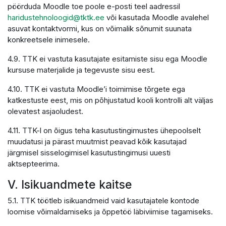
pöörduda Moodle toe poole e-posti teel aadressil
haridustehnoloogid@tktk.ee
või kasutada Moodle avalehel
asuvat kontaktvormi, kus on võimalik sõnumit suunata
konkreetsele inimesele.
4.9. TTK ei vastuta kasutajate esitamiste sisu ega Moodle
kursuse materjalide ja tegevuste sisu eest.
4.10. TTK ei vastuta Moodle’i toimimise tõrgete ega
katkestuste eest, mis on põhjustatud kooli kontrolli alt väljas
olevatest asjaoludest.
4.11. TTK-l on õigus teha kasutustingimustes ühepoolselt
muudatusi ja pärast muutmist peavad kõik kasutajad
järgmisel sisselogimisel kasutustingimusi uuesti
aktsepteerima.
V. Isikuandmete kaitse
5.1. TTK töötleb isikuandmeid vaid kasutajatele kontode
loomise võimaldamiseks ja õppetöö läbiviimise tagamiseks.