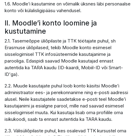
1.6. Moodle’i kasutamine on võimalik üksnes läbi personaalse
konto või külalisligipääsu vahendusel.
II. Moodle’i konto loomine ja
kustutamine
2.1. Tasemeõppe üliõpilaste ja TTK töötajate puhul, sh
Erasmuse üliõpilased, tekib Moodle konto esimesel
sisselogimisel TTK infosüsteemide kasutajanime ja
parooliga. Edaspidi saavad Moodle kasutajad ennast
autentida ka TARA kaudu (ID-kaardi, Mobiil-ID või Smart-
ID'ga).
2.2. Muude kasutajate puhul loob konto käsitsi Moodle’i
administraator ees- ja perekonnanime ning e-posti aadressi
alusel. Neile kasutajatele saadetakse e-posti teel Moodle’i
kasutajanimi ja esialgne parool, mille nad saavad esimesel
sisselogimisel muuta. Kui kasutaja lisab oma profiilile oma
isikukoodi, saab ta ennast autentida ka TARA kaudu.
2.3. Välisüliõpilaste puhul, kes osalevad TTK kursustel oma