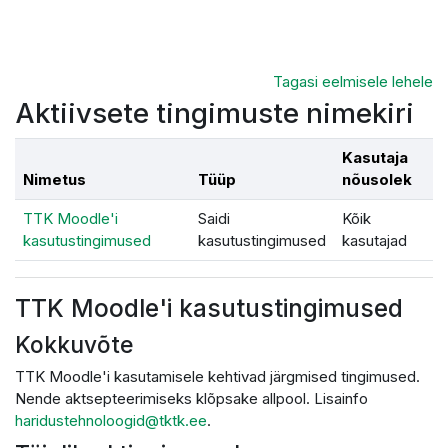
Jäta vahele peasisuni
Tagasi eelmisele lehele
Aktiivsete tingimuste nimekiri
Kasutaja
Nimetus
Tüüp
nõusolek
TTK Moodle'i
Saidi
Kõik
kasutustingimused
kasutustingimused
kasutajad
TTK Moodle'i kasutustingimused
Kokkuvõte
TTK Moodle'i kasutamisele kehtivad järgmised tingimused.
Nende aktsepteerimiseks klõpsake allpool. Lisainfo
haridustehnoloogid@tktk.ee
.