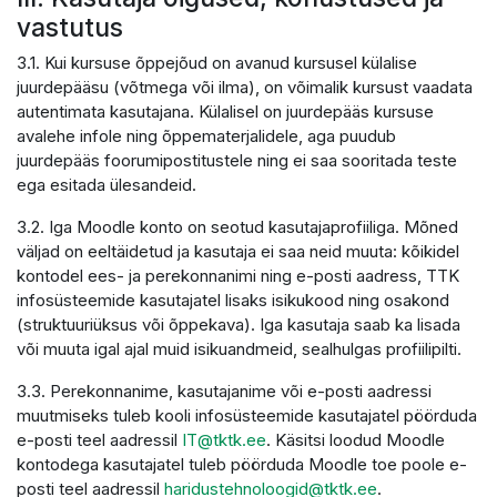
vastutus
3.1. Kui kursuse õppejõud on avanud kursusel külalise
juurdepääsu (võtmega või ilma), on võimalik kursust vaadata
autentimata kasutajana. Külalisel on juurdepääs kursuse
avalehe infole ning õppematerjalidele, aga puudub
juurdepääs foorumipostitustele ning ei saa sooritada teste
ega esitada ülesandeid.
3.2. Iga Moodle konto on seotud kasutajaprofiiliga. Mõned
väljad on eeltäidetud ja kasutaja ei saa neid muuta: kõikidel
kontodel ees- ja perekonnanimi ning e-posti aadress, TTK
infosüsteemide kasutajatel lisaks isikukood ning osakond
(struktuuriüksus või õppekava). Iga kasutaja saab ka lisada
või muuta igal ajal muid isikuandmeid, sealhulgas profiilipilti.
3.3. Perekonnanime, kasutajanime või e-posti aadressi
muutmiseks tuleb kooli infosüsteemide kasutajatel pöörduda
e-posti teel aadressil
IT@tktk.ee
. Käsitsi loodud Moodle
kontodega kasutajatel tuleb pöörduda Moodle toe poole e-
posti teel aadressil
haridustehnoloogid@tktk.ee
.