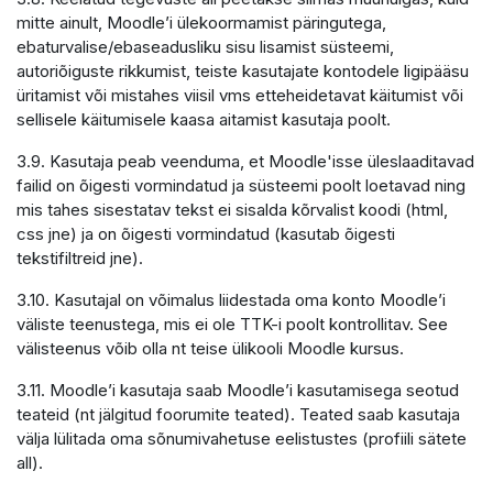
mitte ainult, Moodle’i ülekoormamist päringutega,
ebaturvalise/ebaseadusliku sisu lisamist süsteemi,
autoriõiguste rikkumist, teiste kasutajate kontodele ligipääsu
üritamist või mistahes viisil vms etteheidetavat käitumist või
sellisele käitumisele kaasa aitamist kasutaja poolt.
3.9. Kasutaja peab veenduma, et Moodle'isse üleslaaditavad
failid on õigesti vormindatud ja süsteemi poolt loetavad ning
mis tahes sisestatav tekst ei sisalda kõrvalist koodi (html,
css jne) ja on õigesti vormindatud (kasutab õigesti
tekstifiltreid jne).
3.10. Kasutajal on võimalus liidestada oma konto Moodle’i
väliste teenustega, mis ei ole TTK-i poolt kontrollitav. See
välisteenus võib olla nt teise ülikooli Moodle kursus.
3.11. Moodle’i kasutaja saab Moodle’i kasutamisega seotud
teateid (nt jälgitud foorumite teated). Teated saab kasutaja
välja lülitada oma sõnumivahetuse eelistustes (profiili sätete
all).