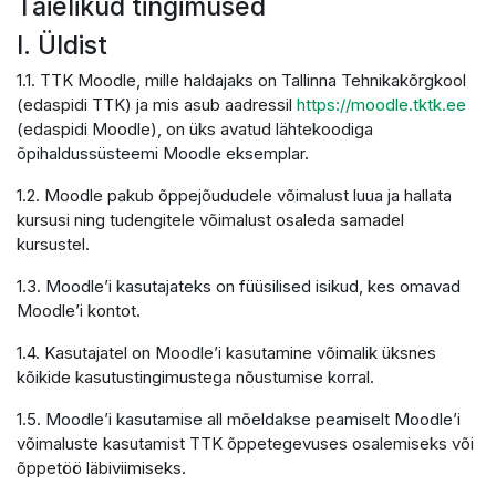
Täielikud tingimused
I. Üldist
1.1. TTK Moodle, mille haldajaks on Tallinna Tehnikakõrgkool
(edaspidi TTK) ja mis asub aadressil
https://moodle.tktk.ee
(edaspidi Moodle), on üks avatud lähtekoodiga
õpihaldussüsteemi Moodle eksemplar.
1.2. Moodle pakub õppejõududele võimalust luua ja hallata
kursusi ning tudengitele võimalust osaleda samadel
kursustel.
1.3. Moodle’i kasutajateks on füüsilised isikud, kes omavad
Moodle’i kontot.
1.4. Kasutajatel on Moodle’i kasutamine võimalik üksnes
kõikide kasutustingimustega nõustumise korral.
1.5. Moodle’i kasutamise all mõeldakse peamiselt Moodle’i
võimaluste kasutamist TTK õppetegevuses osalemiseks või
õppetöö läbiviimiseks.