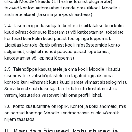
ülikooli Moodle'i kaudu (LTI väline tööriist plugina abil),
tekivad kontod automaatselt nende oma ülikooli Moodle'i
andmete alusel (täisnimi ja e-posti aadress).
2.4. Tasemeõppe kasutajate kontosid säilitatakse kuni kolm
kuud pärast õpingute lõpetamist või katkestamist, töötajate
kontosid kuni kolm kuud pärast töölepingu lõppemist.
Ligipääs kontole lõpeb pärast kooli infosüsteemide konto
sulgemist, üldjuhul mõned päevad pärast lõpetamist,
katkestamist või lepingu lõppemist.
2.5. Täiendõppe kasutajatele ja oma kooli Moodle'i kaudu
sisenevatele välisüliõpilastele on tagatud ligipääs oma
kontole kuni vähemalt kuus kuud pärast viimast sisselogimist.
Soovi korral saab kasutaja taotleda konto kustutamist ka
varem, kasutades vastavat linki oma profiili lehel.
2.6. Konto kustutamine on lõplik. Kontot ja kõiki andmeid, mis
on seotud kontoga Moodle'i andmebaasis ei ole võimalik
hiljem taastada.
III. Kasutaja õigused, kohustused ja