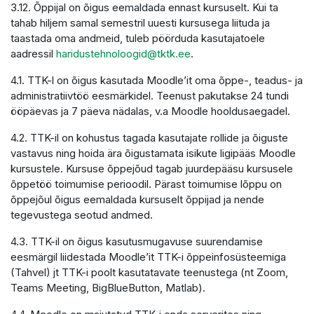
3.12. Õppijal on õigus eemaldada ennast kursuselt. Kui ta
tahab hiljem samal semestril uuesti kursusega liituda ja
taastada oma andmeid, tuleb pöörduda kasutajatoele
aadressil
haridustehnoloogid@tktk.ee
.
4.1. TTK-l on õigus kasutada Moodle’it oma õppe-, teadus- ja
administratiivtöö eesmärkidel. Teenust pakutakse 24 tundi
ööpäevas ja 7 päeva nädalas, v.a Moodle hooldusaegadel.
4.2. TTK-il on kohustus tagada kasutajate rollide ja õiguste
vastavus ning hoida ära õigustamata isikute ligipääs Moodle
kursustele. Kursuse õppejõud tagab juurdepääsu kursusele
õppetöö toimumise perioodil. Pärast toimumise lõppu on
õppejõul õigus eemaldada kursuselt õppijad ja nende
tegevustega seotud andmed.
4.3. TTK-il on õigus kasutusmugavuse suurendamise
eesmärgil liidestada Moodle’it TTK-i õppeinfosüsteemiga
(Tahvel) jt TTK-i poolt kasutatavate teenustega (nt Zoom,
Teams Meeting, BigBlueButton, Matlab).