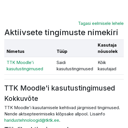
Jäta vahele peasisuni
Tagasi eelmisele lehele
Aktiivsete tingimuste nimekiri
Kasutaja
Nimetus
Tüüp
nõusolek
TTK Moodle'i
Saidi
Kõik
kasutustingimused
kasutustingimused
kasutajad
TTK Moodle'i kasutustingimused
Kokkuvõte
TTK Moodle'i kasutamisele kehtivad järgmised tingimused.
Nende aktsepteerimiseks klõpsake allpool. Lisainfo
haridustehnoloogid@tktk.ee
.