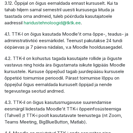
3.12. Õppijal on õigus eemaldada ennast kursuselt. Kui ta
tahab hiljem samal semestril uuesti kursusega liituda ja
taastada oma andmeid, tuleb pöörduda kasutajatoele
aadressil
haridustehnoloogid@tktk.ee
.
4.1. TTK-l on õigus kasutada Moodle’it oma õppe-, teadus- ja
administratiivtöö eesmärkidel. Teenust pakutakse 24 tundi
ööpäevas ja 7 päeva nädalas, v.a Moodle hooldusaegadel.
4.2. TTK-il on kohustus tagada kasutajate rollide ja õiguste
vastavus ning hoida ära õigustamata isikute ligipääs Moodle
kursustele. Kursuse õppejõud tagab juurdepääsu kursusele
õppetöö toimumise perioodil. Pärast toimumise lõppu on
õppejõul õigus eemaldada kursuselt õppijad ja nende
tegevustega seotud andmed.
4.3. TTK-il on õigus kasutusmugavuse suurendamise
eesmärgil liidestada Moodle’it TTK-i õppeinfosüsteemiga
(Tahvel) jt TTK-i poolt kasutatavate teenustega (nt Zoom,
Teams Meeting, BigBlueButton, Matlab).