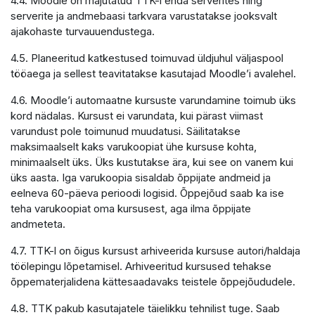
4.4. Moodle on majutatud TTK-i enda serverites ning
serverite ja andmebaasi tarkvara varustatakse jooksvalt
ajakohaste turvauuendustega.
4.5. Planeeritud katkestused toimuvad üldjuhul väljaspool
tööaega ja sellest teavitatakse kasutajad Moodle’i avalehel.
4.6. Moodle’i automaatne kursuste varundamine toimub üks
kord nädalas. Kursust ei varundata, kui pärast viimast
varundust pole toimunud muudatusi. Säilitatakse
maksimaalselt kaks varukoopiat ühe kursuse kohta,
minimaalselt üks. Üks kustutakse ära, kui see on vanem kui
üks aasta. Iga varukoopia sisaldab õppijate andmeid ja
eelneva 60-päeva perioodi logisid. Õppejõud saab ka ise
teha varukoopiat oma kursusest, aga ilma õppijate
andmeteta.
4.7. TTK-l on õigus kursust arhiveerida kursuse autori/haldaja
töölepingu lõpetamisel. Arhiveeritud kursused tehakse
õppematerjalidena kättesaadavaks teistele õppejõududele.
4.8. TTK pakub kasutajatele täielikku tehnilist tuge. Saab