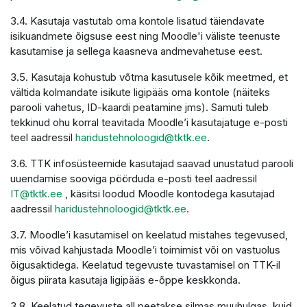
3.4. Kasutaja vastutab oma kontole lisatud täiendavate
isikuandmete õigsuse eest ning Moodle'i väliste teenuste
kasutamise ja sellega kaasneva andmevahetuse eest.
3.5. Kasutaja kohustub võtma kasutusele kõik meetmed, et
vältida kolmandate isikute ligipääs oma kontole (näiteks
parooli vahetus, ID-kaardi peatamine jms). Samuti tuleb
tekkinud ohu korral teavitada Moodle’i kasutajatuge e-posti
teel aadressil
haridustehnoloogid@tktk.ee
.
3.6. TTK infosüsteemide kasutajad saavad unustatud parooli
uuendamise sooviga pöörduda e-posti teel aadressil
IT@tktk.ee
, käsitsi loodud Moodle kontodega kasutajad
aadressil
haridustehnoloogid@tktk.ee
.
3.7. Moodle’i kasutamisel on keelatud mistahes tegevused,
mis võivad kahjustada Moodle’i toimimist või on vastuolus
õigusaktidega. Keelatud tegevuste tuvastamisel on TTK-il
õigus piirata kasutaja ligipääs e-õppe keskkonda.
3.8. Keelatud tegevuste all peetakse silmas muuhulgas, kuid