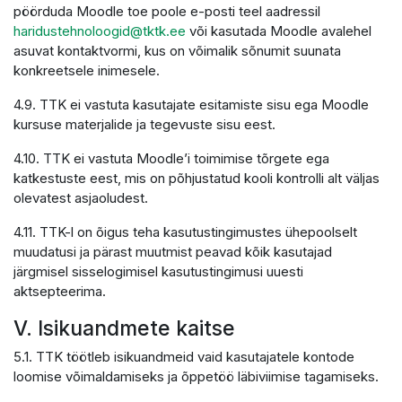
pöörduda Moodle toe poole e-posti teel aadressil
haridustehnoloogid@tktk.ee
või kasutada Moodle avalehel
asuvat kontaktvormi, kus on võimalik sõnumit suunata
konkreetsele inimesele.
4.9. TTK ei vastuta kasutajate esitamiste sisu ega Moodle
kursuse materjalide ja tegevuste sisu eest.
4.10. TTK ei vastuta Moodle’i toimimise tõrgete ega
katkestuste eest, mis on põhjustatud kooli kontrolli alt väljas
olevatest asjaoludest.
4.11. TTK-l on õigus teha kasutustingimustes ühepoolselt
muudatusi ja pärast muutmist peavad kõik kasutajad
järgmisel sisselogimisel kasutustingimusi uuesti
aktsepteerima.
V. Isikuandmete kaitse
5.1. TTK töötleb isikuandmeid vaid kasutajatele kontode
loomise võimaldamiseks ja õppetöö läbiviimise tagamiseks.