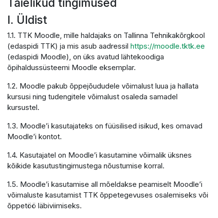
Täielikud tingimused
I. Üldist
1.1. TTK Moodle, mille haldajaks on Tallinna Tehnikakõrgkool
(edaspidi TTK) ja mis asub aadressil
https://moodle.tktk.ee
(edaspidi Moodle), on üks avatud lähtekoodiga
õpihaldussüsteemi Moodle eksemplar.
1.2. Moodle pakub õppejõududele võimalust luua ja hallata
kursusi ning tudengitele võimalust osaleda samadel
kursustel.
1.3. Moodle’i kasutajateks on füüsilised isikud, kes omavad
Moodle’i kontot.
1.4. Kasutajatel on Moodle’i kasutamine võimalik üksnes
kõikide kasutustingimustega nõustumise korral.
1.5. Moodle’i kasutamise all mõeldakse peamiselt Moodle’i
võimaluste kasutamist TTK õppetegevuses osalemiseks või
õppetöö läbiviimiseks.