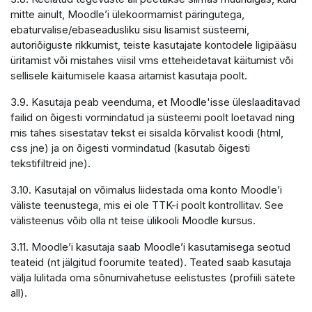
mitte ainult, Moodle’i ülekoormamist päringutega,
ebaturvalise/ebaseadusliku sisu lisamist süsteemi,
autoriõiguste rikkumist, teiste kasutajate kontodele ligipääsu
üritamist või mistahes viisil vms etteheidetavat käitumist või
sellisele käitumisele kaasa aitamist kasutaja poolt.
3.9. Kasutaja peab veenduma, et Moodle'isse üleslaaditavad
failid on õigesti vormindatud ja süsteemi poolt loetavad ning
mis tahes sisestatav tekst ei sisalda kõrvalist koodi (html,
css jne) ja on õigesti vormindatud (kasutab õigesti
tekstifiltreid jne).
3.10. Kasutajal on võimalus liidestada oma konto Moodle’i
väliste teenustega, mis ei ole TTK-i poolt kontrollitav. See
välisteenus võib olla nt teise ülikooli Moodle kursus.
3.11. Moodle’i kasutaja saab Moodle’i kasutamisega seotud
teateid (nt jälgitud foorumite teated). Teated saab kasutaja
välja lülitada oma sõnumivahetuse eelistustes (profiili sätete
all).