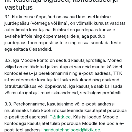
vastutus
3.1. Kui kursuse õppejõud on avanud kursusel külalise
juurdepääsu (võtmega või ilma), on võimalik kursust vaadata
autentimata kasutajana. Külalisel on juurdepääs kursuse
avalehe infole ning õppematerjalidele, aga puudub
juurdepääs foorumipostitustele ning ei saa sooritada teste
ega esitada ülesandeid.
3.2. Iga Moodle konto on seotud kasutajaprofiiliga. Mõned
väljad on eeltäidetud ja kasutaja ei saa neid muuta: kõikidel
kontodel ees- ja perekonnanimi ning e-posti aadress, TTK
infosüsteemide kasutajatel lisaks isikukood ning osakond
(struktuuriüksus või õppekava). Iga kasutaja saab ka lisada
või muuta igal ajal muid isikuandmeid, sealhulgas profiilipilti.
3.3. Perekonnanime, kasutajanime või e-posti aadressi
muutmiseks tuleb kooli infosüsteemide kasutajatel pöörduda
e-posti teel aadressil
IT@tktk.ee
. Käsitsi loodud Moodle
kontodega kasutajatel tuleb pöörduda Moodle toe poole e-
posti teel aadressil
haridustehnoloogid@tktk.ee
.