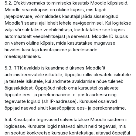
5.2. Efektiivsemaks toimimiseks kasutab Moodle küpsiseid.
Moodle seansiküpsis on oluline küpsis, mis tagab
järjepidevuse, võimaldades kasutajal jääda sisselogitud
Moodle'i seansi ajal lehelt lehele navigeerimisel. Kui logitakse
välja või suletakse veebilehitseja, kustutatakse see küpsis
automaatselt veebilehitsejast ja serverist. Moodle ID küpsis
on vähem oluline küpsis, mida kasutatakse mugavuse
huvides kasutaja kasutajanime ja keeleseade
meeldejätmiseks.
5.3. TTK avaldab isikuandmeid üksnes Moodle’it
administreerivatele isikutele, õppejõu rollis olevatele isikutele
ja teistele isikutele, kui andmete avaldamise nõue tuleneb
õigusaktidest. Õppejõud näeb oma kursustel osalevate
õppijate ees- ja perekonnanime, e-posti aadressi ning
tegevuste logisid (sh IP-aadresse). Kursusel osalevad
õppijad näevad ainult kaasõppijate ees- ja perekonnanime.
5.4. Kasutajate tegevused salvestatakse Moodle süsteemi
logidesse. Kursuste logid näitavad ainult neid tegevusi, mis
on seotud konkreetse kursuse kontekstiga, aitavad õppejõul