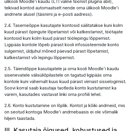
ülikooli Moodle'i kaudu (LTI väline tööriist plugina abil),
tekivad kontod automaatselt nende oma ülikooli Moodle'i
andmete alusel (täisnimi ja e-posti aadress).
2.4. Tasemeõppe kasutajate kontosid säilitatakse kuni kolm
kuud pärast õpingute lõpetamist või katkestamist, töötajate
kontosid kuni kolm kuud pärast töölepingu lõppemist.
Ligipääs kontole lõpeb pärast kooli infosüsteemide konto
sulgemist, üldjuhul mõned päevad pärast lõpetamist,
katkestamist või lepingu lõppemist.
2.5. Täiendõppe kasutajatele ja oma kooli Moodle'i kaudu
sisenevatele välisüliõpilastele on tagatud ligipääs oma
kontole kuni vähemalt kuus kuud pärast viimast sisselogimist.
Soovi korral saab kasutaja taotleda konto kustutamist ka
varem, kasutades vastavat linki oma profiili lehel.
2.6. Konto kustutamine on lõplik. Kontot ja kõiki andmeid, mis
on seotud kontoga Moodle'i andmebaasis ei ole võimalik
hiljem taastada.
III. Kasutaja õigused, kohustused ja