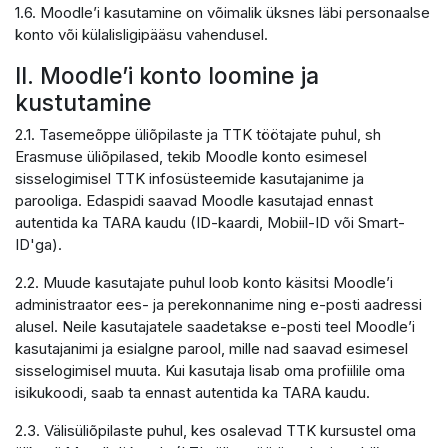
1.6. Moodle’i kasutamine on võimalik üksnes läbi personaalse
konto või külalisligipääsu vahendusel.
II. Moodle’i konto loomine ja
kustutamine
2.1. Tasemeõppe üliõpilaste ja TTK töötajate puhul, sh
Erasmuse üliõpilased, tekib Moodle konto esimesel
sisselogimisel TTK infosüsteemide kasutajanime ja
parooliga. Edaspidi saavad Moodle kasutajad ennast
autentida ka TARA kaudu (ID-kaardi, Mobiil-ID või Smart-
ID'ga).
2.2. Muude kasutajate puhul loob konto käsitsi Moodle’i
administraator ees- ja perekonnanime ning e-posti aadressi
alusel. Neile kasutajatele saadetakse e-posti teel Moodle’i
kasutajanimi ja esialgne parool, mille nad saavad esimesel
sisselogimisel muuta. Kui kasutaja lisab oma profiilile oma
isikukoodi, saab ta ennast autentida ka TARA kaudu.
2.3. Välisüliõpilaste puhul, kes osalevad TTK kursustel oma