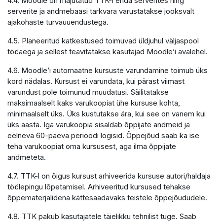
4.4. Moodle on majutatud TTK-i enda serverites ning
serverite ja andmebaasi tarkvara varustatakse jooksvalt
ajakohaste turvauuendustega.
4.5. Planeeritud katkestused toimuvad üldjuhul väljaspool
tööaega ja sellest teavitatakse kasutajad Moodle’i avalehel.
4.6. Moodle’i automaatne kursuste varundamine toimub üks
kord nädalas. Kursust ei varundata, kui pärast viimast
varundust pole toimunud muudatusi. Säilitatakse
maksimaalselt kaks varukoopiat ühe kursuse kohta,
minimaalselt üks. Üks kustutakse ära, kui see on vanem kui
üks aasta. Iga varukoopia sisaldab õppijate andmeid ja
eelneva 60-päeva perioodi logisid. Õppejõud saab ka ise
teha varukoopiat oma kursusest, aga ilma õppijate
andmeteta.
4.7. TTK-l on õigus kursust arhiveerida kursuse autori/haldaja
töölepingu lõpetamisel. Arhiveeritud kursused tehakse
õppematerjalidena kättesaadavaks teistele õppejõududele.
4.8. TTK pakub kasutajatele täielikku tehnilist tuge. Saab