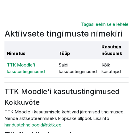
Jäta vahele peasisuni
Tagasi eelmisele lehele
Aktiivsete tingimuste nimekiri
Kasutaja
Nimetus
Tüüp
nõusolek
TTK Moodle'i
Saidi
Kõik
kasutustingimused
kasutustingimused
kasutajad
TTK Moodle'i kasutustingimused
Kokkuvõte
TTK Moodle'i kasutamisele kehtivad järgmised tingimused.
Nende aktsepteerimiseks klõpsake allpool. Lisainfo
haridustehnoloogid@tktk.ee
.