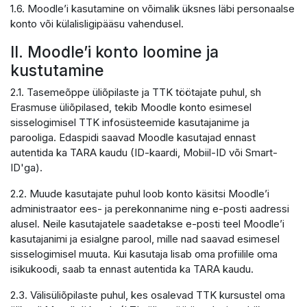
1.6. Moodle’i kasutamine on võimalik üksnes läbi personaalse
konto või külalisligipääsu vahendusel.
II. Moodle’i konto loomine ja
kustutamine
2.1. Tasemeõppe üliõpilaste ja TTK töötajate puhul, sh
Erasmuse üliõpilased, tekib Moodle konto esimesel
sisselogimisel TTK infosüsteemide kasutajanime ja
parooliga. Edaspidi saavad Moodle kasutajad ennast
autentida ka TARA kaudu (ID-kaardi, Mobiil-ID või Smart-
ID'ga).
2.2. Muude kasutajate puhul loob konto käsitsi Moodle’i
administraator ees- ja perekonnanime ning e-posti aadressi
alusel. Neile kasutajatele saadetakse e-posti teel Moodle’i
kasutajanimi ja esialgne parool, mille nad saavad esimesel
sisselogimisel muuta. Kui kasutaja lisab oma profiilile oma
isikukoodi, saab ta ennast autentida ka TARA kaudu.
2.3. Välisüliõpilaste puhul, kes osalevad TTK kursustel oma