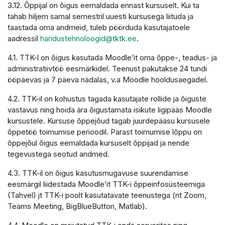
3.12. Õppijal on õigus eemaldada ennast kursuselt. Kui ta
tahab hiljem samal semestril uuesti kursusega liituda ja
taastada oma andmeid, tuleb pöörduda kasutajatoele
aadressil
haridustehnoloogid@tktk.ee
.
4.1. TTK-l on õigus kasutada Moodle’it oma õppe-, teadus- ja
administratiivtöö eesmärkidel. Teenust pakutakse 24 tundi
ööpäevas ja 7 päeva nädalas, v.a Moodle hooldusaegadel.
4.2. TTK-il on kohustus tagada kasutajate rollide ja õiguste
vastavus ning hoida ära õigustamata isikute ligipääs Moodle
kursustele. Kursuse õppejõud tagab juurdepääsu kursusele
õppetöö toimumise perioodil. Pärast toimumise lõppu on
õppejõul õigus eemaldada kursuselt õppijad ja nende
tegevustega seotud andmed.
4.3. TTK-il on õigus kasutusmugavuse suurendamise
eesmärgil liidestada Moodle’it TTK-i õppeinfosüsteemiga
(Tahvel) jt TTK-i poolt kasutatavate teenustega (nt Zoom,
Teams Meeting, BigBlueButton, Matlab).