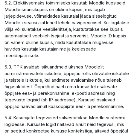
5.2. Efektiivsemaks toimimiseks kasutab Moodle küpsiseid.
Moodle seansiküpsis on oluline küpsis, mis tagab
järjepidevuse, võimaldades kasutajal jääda sisselogitud
Moodle'i seansi ajal lehelt lehele navigeerimisel. Kui logitakse
välja või suletakse veebilehitseja, kustutatakse see küpsis
automaatselt veebilehitsejast ja serverist. Moodle ID küpsis
on vähem oluline küpsis, mida kasutatakse mugavuse
huvides kasutaja kasutajanime ja keeleseade
meeldejätmiseks.
5.3. TTK avaldab isikuandmeid üksnes Moodle’it
administreerivatele isikutele, õppejõu rollis olevatele isikutele
ja teistele isikutele, kui andmete avaldamise nõue tuleneb
õigusaktidest. Õppejõud näeb oma kursustel osalevate
õppijate ees- ja perekonnanime, e-posti aadressi ning
tegevuste logisid (sh IP-aadresse). Kursusel osalevad
õppijad näevad ainult kaasõppijate ees- ja perekonnanime.
5.4. Kasutajate tegevused salvestatakse Moodle süsteemi
logidesse. Kursuste logid näitavad ainult neid tegevusi, mis
on seotud konkreetse kursuse kontekstiga, aitavad õppejõul