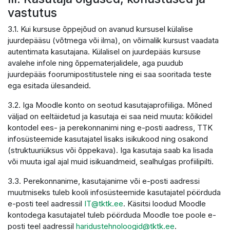
vastutus
3.1. Kui kursuse õppejõud on avanud kursusel külalise
juurdepääsu (võtmega või ilma), on võimalik kursust vaadata
autentimata kasutajana. Külalisel on juurdepääs kursuse
avalehe infole ning õppematerjalidele, aga puudub
juurdepääs foorumipostitustele ning ei saa sooritada teste
ega esitada ülesandeid.
3.2. Iga Moodle konto on seotud kasutajaprofiiliga. Mõned
väljad on eeltäidetud ja kasutaja ei saa neid muuta: kõikidel
kontodel ees- ja perekonnanimi ning e-posti aadress, TTK
infosüsteemide kasutajatel lisaks isikukood ning osakond
(struktuuriüksus või õppekava). Iga kasutaja saab ka lisada
või muuta igal ajal muid isikuandmeid, sealhulgas profiilipilti.
3.3. Perekonnanime, kasutajanime või e-posti aadressi
muutmiseks tuleb kooli infosüsteemide kasutajatel pöörduda
e-posti teel aadressil
IT@tktk.ee
. Käsitsi loodud Moodle
kontodega kasutajatel tuleb pöörduda Moodle toe poole e-
posti teel aadressil
haridustehnoloogid@tktk.ee
.