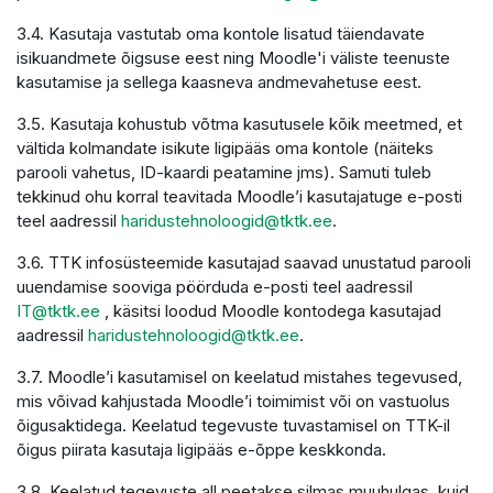
3.4. Kasutaja vastutab oma kontole lisatud täiendavate
isikuandmete õigsuse eest ning Moodle'i väliste teenuste
kasutamise ja sellega kaasneva andmevahetuse eest.
3.5. Kasutaja kohustub võtma kasutusele kõik meetmed, et
vältida kolmandate isikute ligipääs oma kontole (näiteks
parooli vahetus, ID-kaardi peatamine jms). Samuti tuleb
tekkinud ohu korral teavitada Moodle’i kasutajatuge e-posti
teel aadressil
haridustehnoloogid@tktk.ee
.
3.6. TTK infosüsteemide kasutajad saavad unustatud parooli
uuendamise sooviga pöörduda e-posti teel aadressil
IT@tktk.ee
, käsitsi loodud Moodle kontodega kasutajad
aadressil
haridustehnoloogid@tktk.ee
.
3.7. Moodle’i kasutamisel on keelatud mistahes tegevused,
mis võivad kahjustada Moodle’i toimimist või on vastuolus
õigusaktidega. Keelatud tegevuste tuvastamisel on TTK-il
õigus piirata kasutaja ligipääs e-õppe keskkonda.
3.8. Keelatud tegevuste all peetakse silmas muuhulgas, kuid