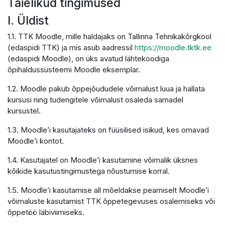
Täielikud tingimused
I. Üldist
1.1. TTK Moodle, mille haldajaks on Tallinna Tehnikakõrgkool
(edaspidi TTK) ja mis asub aadressil
https://moodle.tktk.ee
(edaspidi Moodle), on üks avatud lähtekoodiga
õpihaldussüsteemi Moodle eksemplar.
1.2. Moodle pakub õppejõududele võimalust luua ja hallata
kursusi ning tudengitele võimalust osaleda samadel
kursustel.
1.3. Moodle’i kasutajateks on füüsilised isikud, kes omavad
Moodle’i kontot.
1.4. Kasutajatel on Moodle’i kasutamine võimalik üksnes
kõikide kasutustingimustega nõustumise korral.
1.5. Moodle’i kasutamise all mõeldakse peamiselt Moodle’i
võimaluste kasutamist TTK õppetegevuses osalemiseks või
õppetöö läbiviimiseks.