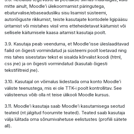
mitte ainult, Moodle’i ülekoormamist päringutega,
ebaturvalise/ebaseadusliku sisu lisamist süsteemi,
autoriõiguste rikkumist, teiste kasutajate kontodele ligipääsu
üritamist või mistahes viisil vms etteheidetavat käitumist või
sellisele käitumisele kaasa aitamist kasutaja poolt.
3.9. Kasutaja peab veenduma, et Moodle'isse üleslaaditavad
failid on õigesti vormindatud ja süsteemi poolt loetavad ning
mis tahes sisestatav tekst ei sisalda kõrvalist koodi (html,
css jne) ja on õigesti vormindatud (kasutab õigesti
tekstifiltreid jne).
3.10. Kasutajal on võimalus liidestada oma konto Moodle’i
väliste teenustega, mis ei ole TTK-i poolt kontrollitav. See
välisteenus võib olla nt teise ülikooli Moodle kursus.
3.11. Moodle’i kasutaja saab Moodle’i kasutamisega seotud
teateid (nt jälgitud foorumite teated). Teated saab kasutaja
välja lülitada oma sõnumivahetuse eelistustes (profiili sätete
all).