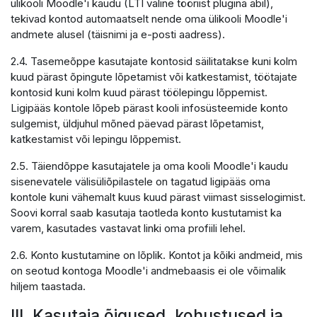
ülikooli Moodle'i kaudu (LTI väline tööriist plugina abil),
tekivad kontod automaatselt nende oma ülikooli Moodle'i
andmete alusel (täisnimi ja e-posti aadress).
2.4. Tasemeõppe kasutajate kontosid säilitatakse kuni kolm
kuud pärast õpingute lõpetamist või katkestamist, töötajate
kontosid kuni kolm kuud pärast töölepingu lõppemist.
Ligipääs kontole lõpeb pärast kooli infosüsteemide konto
sulgemist, üldjuhul mõned päevad pärast lõpetamist,
katkestamist või lepingu lõppemist.
2.5. Täiendõppe kasutajatele ja oma kooli Moodle'i kaudu
sisenevatele välisüliõpilastele on tagatud ligipääs oma
kontole kuni vähemalt kuus kuud pärast viimast sisselogimist.
Soovi korral saab kasutaja taotleda konto kustutamist ka
varem, kasutades vastavat linki oma profiili lehel.
2.6. Konto kustutamine on lõplik. Kontot ja kõiki andmeid, mis
on seotud kontoga Moodle'i andmebaasis ei ole võimalik
hiljem taastada.
III. Kasutaja õigused, kohustused ja