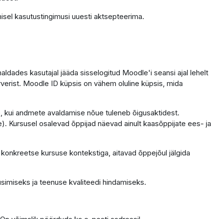
isel kasutustingimusi uuesti aktsepteerima.
dades kasutajal jääda sisselogitud Moodle'i seansi ajal lehelt
erverist. Moodle ID küpsis on vähem oluline küpsis, mida
ele, kui andmete avaldamise nõue tuleneb õigusaktidest.
. Kursusel osalevad õppijad näevad ainult kaasõppijate ees- ja
 konkreetse kursuse kontekstiga, aitavad õppejõul jälgida
simiseks ja teenuse kvaliteedi hindamiseks.