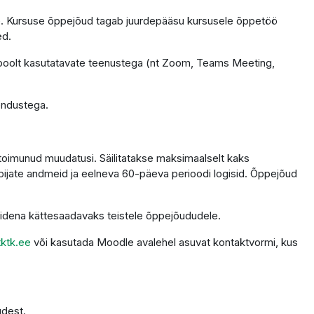
tele. Kursuse õppejõud tagab juurdepääsu kursusele õppetöö
ed.
 poolt kasutatavate teenustega (nt Zoom, Teams Meeting,
endustega.
 toimunud muudatusi. Säilitatakse maksimaalselt kaks
ppijate andmeid ja eelneva 60-päeva perioodi logisid. Õppejõud
alidena kättesaadavaks teistele õppejõududele.
ktk.ee
või kasutada Moodle avalehel asuvat kontaktvormi, kus
udest.