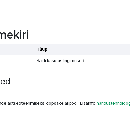
mekiri
Tüüp
Saidi kasutustingimused
sed
de aktsepteerimiseks klõpsake allpool. Lisainfo
haridustehnoloo