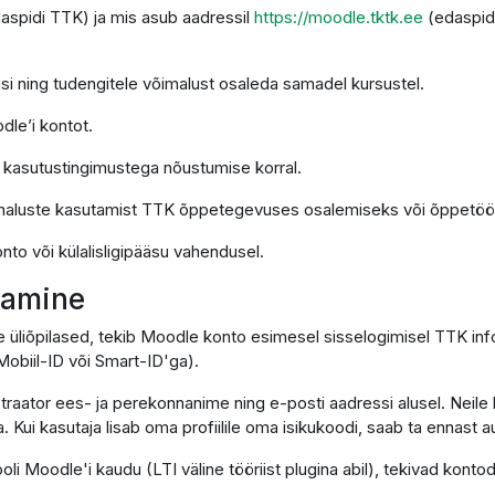
daspidi TTK) ja mis asub aadressil
https://moodle.tktk.ee
(edaspid
si ning tudengitele võimalust osaleda samadel kursustel.
dle’i kontot.
e kasutustingimustega nõustumise korral.
imaluste kasutamist TTK õppetegevuses osalemiseks või õppetöö 
nto või külalisligipääsu vahendusel.
utamine
e üliõpilased, tekib Moodle konto esimesel sisselogimisel TTK in
obiil-ID või Smart-ID'ga).
traator ees- ja perekonnanime ning e-posti aadressi alusel. Neile 
. Kui kasutaja lisab oma profiilile oma isikukoodi, saab ta ennast
ooli Moodle'i kaudu (LTI väline tööriist plugina abil), tekivad ko