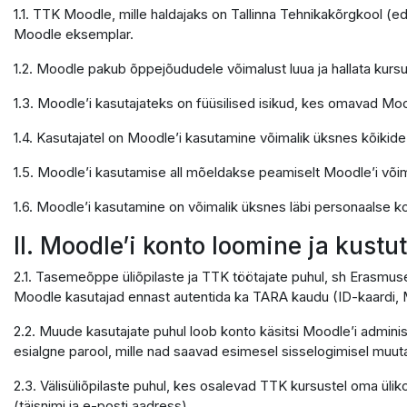
1.1. TTK Moodle, mille haldajaks on Tallinna Tehnikakõrgkool (e
Moodle eksemplar.
1.2. Moodle pakub õppejõududele võimalust luua ja hallata kursu
1.3. Moodle’i kasutajateks on füüsilised isikud, kes omavad Moo
1.4. Kasutajatel on Moodle’i kasutamine võimalik üksnes kõikid
1.5. Moodle’i kasutamise all mõeldakse peamiselt Moodle’i võ
1.6. Moodle’i kasutamine on võimalik üksnes läbi personaalse ko
II. Moodle’i konto loomine ja kust
2.1. Tasemeõppe üliõpilaste ja TTK töötajate puhul, sh Erasmus
Moodle kasutajad ennast autentida ka TARA kaudu (ID-kaardi, M
2.2. Muude kasutajate puhul loob konto käsitsi Moodle’i adminis
esialgne parool, mille nad saavad esimesel sisselogimisel muuta
2.3. Välisüliõpilaste puhul, kes osalevad TTK kursustel oma ülik
(täisnimi ja e-posti aadress).