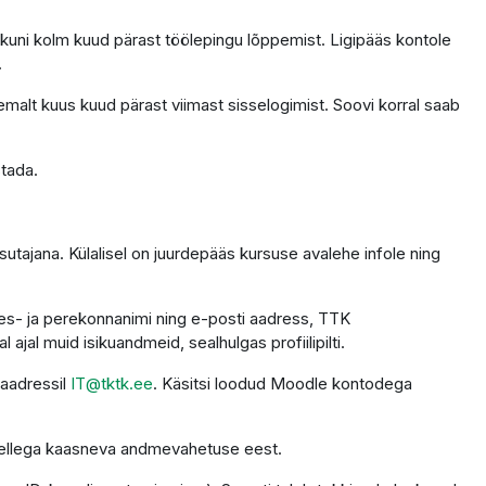
 kuni kolm kuud pärast töölepingu lõppemist. Ligipääs kontole
.
emalt kuus kuud pärast viimast sisselogimist. Soovi korral saab
stada.
utajana. Külalisel on juurdepääs kursuse avalehe infole ning
 ees- ja perekonnanimi ning e-posti aadress, TTK
ajal muid isikuandmeid, sealhulgas profiilipilti.
 aadressil
IT@tktk.ee
. Käsitsi loodud Moodle kontodega
 sellega kaasneva andmevahetuse eest.