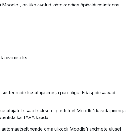
i Moodle), on üks avatud lähtekoodiga õpihaldussüsteemi
läbiviimiseks.
fosüsteemide kasutajanime ja parooliga. Edaspidi saavad
kasutajatele saadetakse e-posti teel Moodle’i kasutajanimi ja
 autentida ka TARA kaudu.
ntod automaatselt nende oma ülikooli Moodle'i andmete alusel