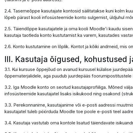
2.4. Tasemeõppe kasutajate kontosid säilitatakse kuni kolm kuu
lõpeb pärast kooli infosüsteemide konto sulgemist, üldjuhul mõ
2.5. Täiendõppe kasutajatele ja oma kooli Moodle'i kaudu sisene
kasutaja taotleda konto kustutamist ka varem, kasutades vastavat 
2.6. Konto kustutamine on lõplik. Kontot ja kõiki andmeid, mis 
III. Kasutaja õigused, kohustused 
3.1. Kui kursuse õppejõud on avanud kursusel külalise juurdepää
õppematerjalidele, aga puudub juurdepääs foorumipostitustele n
3.2. Iga Moodle konto on seotud kasutajaprofiiliga. Mõned välja
infosüsteemide kasutajatel lisaks isikukood ning osakond (struktu
3.3. Perekonnanime, kasutajanime või e-posti aadressi muutmis
kasutajatel tuleb pöörduda Moodle toe poole e-posti teel aadr
3.4. Kasutaja vastutab oma kontole lisatud täiendavate isikua