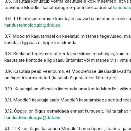
3.5. Kasutaja kohustub võtma kasutusele kõik meetmed, et välti
teavitada Moodle’i kasutajatuge e-posti teel aadressil
haridust
3.6. TTK infosüsteemide kasutajad saavad unustatud parooli u
haridustehnoloogid@tktk.ee
.
3.7. Moodle’i kasutamisel on keelatud mistahes tegevused, mis 
kasutaja ligipääs e-õppe keskkonda.
3.8. Keelatud tegevuste all peetakse silmas muuhulgas, kuid mit
kasutajate kontodele ligipääsu üritamist või mistahes viisil vms 
3.9. Kasutaja peab veenduma, et Moodle'isse üleslaaditavad faili
on õigesti vormindatud (kasutab õigesti tekstifiltreid jne).
3.10. Kasutajal on võimalus liidestada oma konto Moodle’i väliste
3.11. Moodle’i kasutaja saab Moodle’i kasutamisega seotud teatei
3.12. Õppijal on õigus eemaldada ennast kursuselt. Kui ta tahab
haridustehnoloogid@tktk.ee
.
4.1. TTK-l on õigus kasutada Moodle’it oma õppe-, teadus- ja 