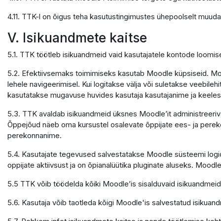
4.11. TTK-l on õigus teha kasutustingimustes ühepoolselt muuda
V. Isikuandmete kaitse
5.1. TTK töötleb isikuandmeid vaid kasutajatele kontode loomi
5.2. Efektiivsemaks toimimiseks kasutab Moodle küpsiseid. Mood
lehele navigeerimisel. Kui logitakse välja või suletakse veebile
kasutatakse mugavuse huvides kasutaja kasutajanime ja keele
5.3. TTK avaldab isikuandmeid üksnes Moodle’it administreerivate
Õppejõud näeb oma kursustel osalevate õppijate ees- ja pereko
perekonnanime.
5.4. Kasutajate tegevused salvestatakse Moodle süsteemi logide
oppijate aktiivsust ja on õpianalüütika pluginate aluseks. Moodle
5.5 TTK võib töödelda kõiki Moodle’is sisalduvaid isikuandmeid
5.6. Kasutaja võib taotleda kõigi Moodle'is salvestatud isikuand