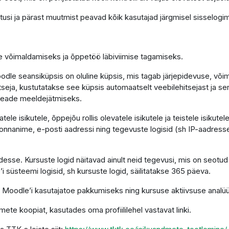
tusi ja pärast muutmist peavad kõik kasutajad järgmisel sisselogim
se võimaldamiseks ja õppetöö läbiviimise tagamiseks.
le seansiküpsis on oluline küpsis, mis tagab järjepidevuse, võimal
hitseja, kustutatakse see küpsis automaatselt veebilehitsejast ja s
seade meeldejätmiseks.
le isikutele, õppejõu rollis olevatele isikutele ja teistele isikut
nnanime, e-posti aadressi ning tegevuste logisid (sh IP-aadresse)
sse. Kursuste logid näitavad ainult neid tegevusi, mis on seotud
’i süsteemi logisid, sh kursuste logid, säilitatakse 365 päeva.
 Moodle’i kasutajatoe pakkumiseks ning kursuse aktiivsuse analüü
mete koopiat, kasutades oma profiililehel vastavat linki.