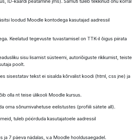
us, ID-kaardi peatamine jms). Samuti tuleb tekkinud ohu korral
äsitsi loodud Moodle kontodega kasutajad aadressil
ga. Keelatud tegevuste tuvastamisel on TTK-il õigus piirata
dusliku sisu lisamist süsteemi, autoriõiguste rikkumist, teiste
sutaja poolt.
 sisestatav tekst ei sisalda kõrvalist koodi (html, css jne) ja
ib olla nt teise ülikooli Moodle kursus.
da oma sõnumivahetuse eelistustes (profiili sätete all).
ndmeid, tuleb pöörduda kasutajatoele aadressil
as ja 7 päeva nädalas, v.a Moodle hooldusaegadel.