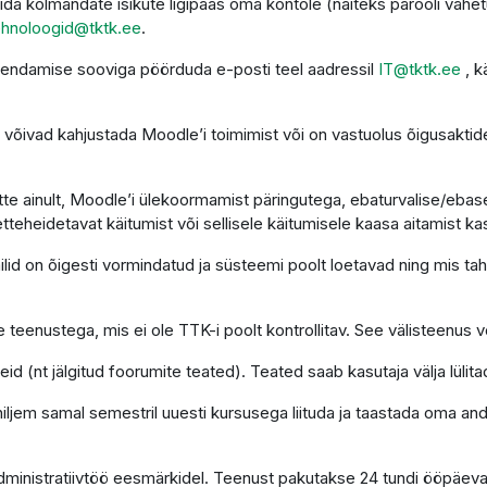
da kolmandate isikute ligipääs oma kontole (näiteks parooli vahet
ehnoloogid@tktk.ee
.
uendamise sooviga pöörduda e-posti teel aadressil
IT@tktk.ee
, k
võivad kahjustada Moodle’i toimimist või on vastuolus õigusaktide
te ainult, Moodle’i ülekoormamist päringutega, ebaturvalise/ebasea
etteheidetavat käitumist või sellisele käitumisele kaasa aitamist ka
d on õigesti vormindatud ja süsteemi poolt loetavad ning mis tahes
 teenustega, mis ei ole TTK-i poolt kontrollitav. See välisteenus võ
d (nt jälgitud foorumite teated). Teated saab kasutaja välja lülita
 hiljem samal semestril uuesti kursusega liituda ja taastada oma a
administratiivtöö eesmärkidel. Teenust pakutakse 24 tundi ööpäev