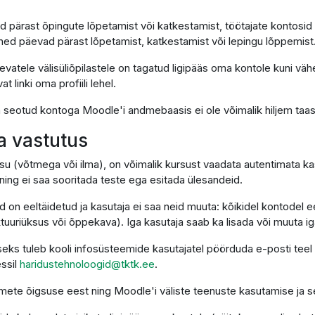
d pärast õpingute lõpetamist või katkestamist, töötajate kontosid
ned päevad pärast lõpetamist, katkestamist või lepingu lõppemist
vatele välisüliõpilastele on tagatud ligipääs oma kontole kuni väh
linki oma profiili lehel.
on seotud kontoga Moodle'i andmebaasis ei ole võimalik hiljem taa
ja vastutus
su (võtmega või ilma), on võimalik kursust vaadata autentimata kas
ing ei saa sooritada teste ega esitada ülesandeid.
d on eeltäidetud ja kasutaja ei saa neid muuta: kõikidel kontodel
uriüksus või õppekava). Iga kasutaja saab ka lisada või muuta igal 
eks tuleb kooli infosüsteemide kasutajatel pöörduda e-posti teel
essil
haridustehnoloogid@tktk.ee
.
ndmete õigsuse eest ning Moodle'i väliste teenuste kasutamise ja