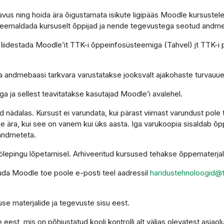
astavus ning hoida ära õigustamata isikute ligipääs Moodle kursus
s eemaldada kursuselt õppijad ja nende tegevustega seotud andm
liidestada Moodle’it TTK-i õppeinfosüsteemiga (Tahvel) jt TTK-i
 ja andmebaasi tarkvara varustatakse jooksvalt ajakohaste turvauu
a ja sellest teavitatakse kasutajad Moodle’i avalehel.
nädalas. Kursust ei varundata, kui pärast viimast varundust pole
e ära, kui see on vanem kui üks aasta. Iga varukoopia sisaldab õ
 andmeteta.
 töölepingu lõpetamisel. Arhiveeritud kursused tehakse õppematerj
duda Moodle toe poole e-posti teel aadressil
haridustehnoloogid@t
se materjalide ja tegevuste sisu eest.
est, mis on põhjustatud kooli kontrolli alt väljas olevatest asjaol