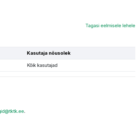
Tagasi eelmisele lehele
Kasutaja nõusolek
Kõik kasutajad
gid@tktk.ee
.