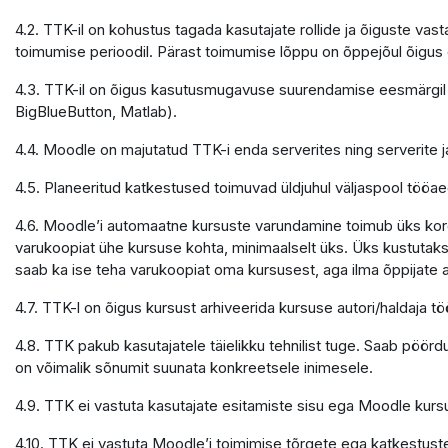
4.2. TTK-il on kohustus tagada kasutajate rollide ja õiguste v
toimumise perioodil. Pärast toimumise lõppu on õppejõul õigu
4.3. TTK-il on õigus kasutusmugavuse suurendamise eesmärgil 
BigBlueButton, Matlab).
4.4. Moodle on majutatud TTK-i enda serverites ning serverite
4.5. Planeeritud katkestused toimuvad üldjuhul väljaspool tööaeg
4.6. Moodle’i automaatne kursuste varundamine toimub üks kord 
varukoopiat ühe kursuse kohta, minimaalselt üks. Üks kustutaks
saab ka ise teha varukoopiat oma kursusest, aga ilma õppijate
4.7. TTK-l on õigus kursust arhiveerida kursuse autori/haldaja
4.8. TTK pakub kasutajatele täielikku tehnilist tuge. Saab pöör
on võimalik sõnumit suunata konkreetsele inimesele.
4.9. TTK ei vastuta kasutajate esitamiste sisu ega Moodle kursu
4.10. TTK ei vastuta Moodle’i toimimise tõrgete ega katkestuste e