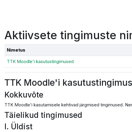
Jäta vahele peasisuni
Aktiivsete tingimuste ni
Nimetus
TTK Moodle'i kasutustingimused
TTK Moodle'i kasutustingimu
Kokkuvõte
TTK Moodle'i kasutamisele kehtivad järgmised tingimused. Nen
Täielikud tingimused
I. Üldist