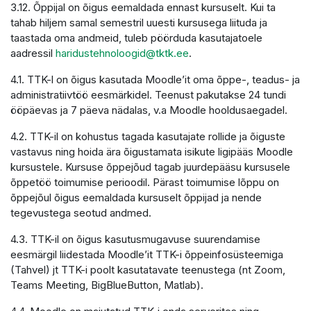
3.12. Õppijal on õigus eemaldada ennast kursuselt. Kui ta
tahab hiljem samal semestril uuesti kursusega liituda ja
taastada oma andmeid, tuleb pöörduda kasutajatoele
aadressil
haridustehnoloogid@tktk.ee
.
4.1. TTK-l on õigus kasutada Moodle’it oma õppe-, teadus- ja
administratiivtöö eesmärkidel. Teenust pakutakse 24 tundi
ööpäevas ja 7 päeva nädalas, v.a Moodle hooldusaegadel.
4.2. TTK-il on kohustus tagada kasutajate rollide ja õiguste
vastavus ning hoida ära õigustamata isikute ligipääs Moodle
kursustele. Kursuse õppejõud tagab juurdepääsu kursusele
õppetöö toimumise perioodil. Pärast toimumise lõppu on
õppejõul õigus eemaldada kursuselt õppijad ja nende
tegevustega seotud andmed.
4.3. TTK-il on õigus kasutusmugavuse suurendamise
eesmärgil liidestada Moodle’it TTK-i õppeinfosüsteemiga
(Tahvel) jt TTK-i poolt kasutatavate teenustega (nt Zoom,
Teams Meeting, BigBlueButton, Matlab).