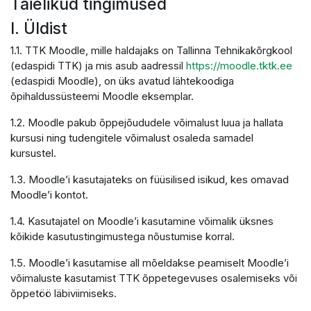
Täielikud tingimused
I. Üldist
1.1. TTK Moodle, mille haldajaks on Tallinna Tehnikakõrgkool
(edaspidi TTK) ja mis asub aadressil
https://moodle.tktk.ee
(edaspidi Moodle), on üks avatud lähtekoodiga
õpihaldussüsteemi Moodle eksemplar.
1.2. Moodle pakub õppejõududele võimalust luua ja hallata
kursusi ning tudengitele võimalust osaleda samadel
kursustel.
1.3. Moodle’i kasutajateks on füüsilised isikud, kes omavad
Moodle’i kontot.
1.4. Kasutajatel on Moodle’i kasutamine võimalik üksnes
kõikide kasutustingimustega nõustumise korral.
1.5. Moodle’i kasutamise all mõeldakse peamiselt Moodle’i
võimaluste kasutamist TTK õppetegevuses osalemiseks või
õppetöö läbiviimiseks.