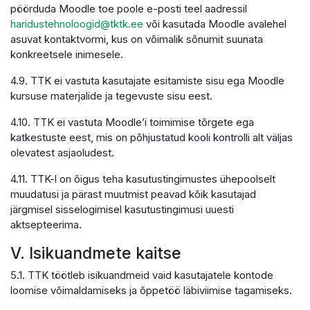
pöörduda Moodle toe poole e-posti teel aadressil
haridustehnoloogid@tktk.ee
või kasutada Moodle avalehel
asuvat kontaktvormi, kus on võimalik sõnumit suunata
konkreetsele inimesele.
4.9. TTK ei vastuta kasutajate esitamiste sisu ega Moodle
kursuse materjalide ja tegevuste sisu eest.
4.10. TTK ei vastuta Moodle’i toimimise tõrgete ega
katkestuste eest, mis on põhjustatud kooli kontrolli alt väljas
olevatest asjaoludest.
4.11. TTK-l on õigus teha kasutustingimustes ühepoolselt
muudatusi ja pärast muutmist peavad kõik kasutajad
järgmisel sisselogimisel kasutustingimusi uuesti
aktsepteerima.
V. Isikuandmete kaitse
5.1. TTK töötleb isikuandmeid vaid kasutajatele kontode
loomise võimaldamiseks ja õppetöö läbiviimise tagamiseks.