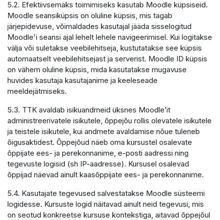
5.2. Efektiivsemaks toimimiseks kasutab Moodle küpsiseid.
Moodle seansiküpsis on oluline küpsis, mis tagab
järjepidevuse, võimaldades kasutajal jääda sisselogitud
Moodle'i seansi ajal lehelt lehele navigeerimisel. Kui logitakse
välja või suletakse veebilehitseja, kustutatakse see küpsis
automaatselt veebilehitsejast ja serverist. Moodle ID küpsis
on vähem oluline küpsis, mida kasutatakse mugavuse
huvides kasutaja kasutajanime ja keeleseade
meeldejätmiseks.
5.3. TTK avaldab isikuandmeid üksnes Moodle’it
administreerivatele isikutele, õppejõu rollis olevatele isikutele
ja teistele isikutele, kui andmete avaldamise nõue tuleneb
õigusaktidest. Õppejõud näeb oma kursustel osalevate
õppijate ees- ja perekonnanime, e-posti aadressi ning
tegevuste logisid (sh IP-aadresse). Kursusel osalevad
õppijad näevad ainult kaasõppijate ees- ja perekonnanime.
5.4. Kasutajate tegevused salvestatakse Moodle süsteemi
logidesse. Kursuste logid näitavad ainult neid tegevusi, mis
on seotud konkreetse kursuse kontekstiga, aitavad õppejõul