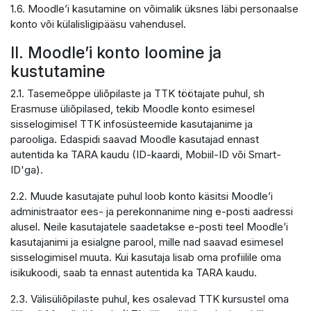
1.6. Moodle’i kasutamine on võimalik üksnes läbi personaalse
konto või külalisligipääsu vahendusel.
II. Moodle’i konto loomine ja
kustutamine
2.1. Tasemeõppe üliõpilaste ja TTK töötajate puhul, sh
Erasmuse üliõpilased, tekib Moodle konto esimesel
sisselogimisel TTK infosüsteemide kasutajanime ja
parooliga. Edaspidi saavad Moodle kasutajad ennast
autentida ka TARA kaudu (ID-kaardi, Mobiil-ID või Smart-
ID'ga).
2.2. Muude kasutajate puhul loob konto käsitsi Moodle’i
administraator ees- ja perekonnanime ning e-posti aadressi
alusel. Neile kasutajatele saadetakse e-posti teel Moodle’i
kasutajanimi ja esialgne parool, mille nad saavad esimesel
sisselogimisel muuta. Kui kasutaja lisab oma profiilile oma
isikukoodi, saab ta ennast autentida ka TARA kaudu.
2.3. Välisüliõpilaste puhul, kes osalevad TTK kursustel oma