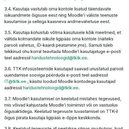
3.4. Kasutaja vastutab oma kontole lisatud täiendavate
isikuandmete õigsuse eest ning Moodle'i väliste teenuste
kasutamise ja sellega kaasneva andmevahetuse eest.
3.5. Kasutaja kohustub võtma kasutusele kõik meetmed, et
vältida kolmandate isikute ligipääs oma kontole (näiteks
parooli vahetus, ID-kaardi peatamine jms). Samuti tuleb
tekkinud ohu korral teavitada Moodle’i kasutajatuge e-posti
teel aadressil
haridustehnoloogid@tktk.ee
.
3.6. TTK infosüsteemide kasutajad saavad unustatud parooli
uuendamise sooviga pöörduda e-posti teel aadressil
IT@tktk.ee
, käsitsi loodud Moodle kontodega kasutajad
aadressil
haridustehnoloogid@tktk.ee
.
3.7. Moodle’i kasutamisel on keelatud mistahes tegevused,
mis võivad kahjustada Moodle’i toimimist või on vastuolus
õigusaktidega. Keelatud tegevuste tuvastamisel on TTK-il
õigus piirata kasutaja ligipääs e-õppe keskkonda.
3.8. Keelatud tegevuste all peetakse silmas muuhulgas, kuid