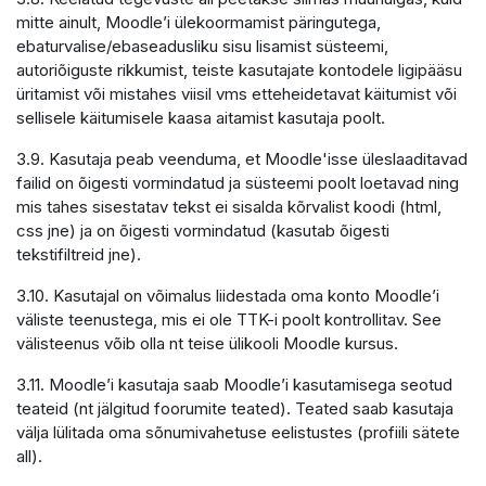
mitte ainult, Moodle’i ülekoormamist päringutega,
ebaturvalise/ebaseadusliku sisu lisamist süsteemi,
autoriõiguste rikkumist, teiste kasutajate kontodele ligipääsu
üritamist või mistahes viisil vms etteheidetavat käitumist või
sellisele käitumisele kaasa aitamist kasutaja poolt.
3.9. Kasutaja peab veenduma, et Moodle'isse üleslaaditavad
failid on õigesti vormindatud ja süsteemi poolt loetavad ning
mis tahes sisestatav tekst ei sisalda kõrvalist koodi (html,
css jne) ja on õigesti vormindatud (kasutab õigesti
tekstifiltreid jne).
3.10. Kasutajal on võimalus liidestada oma konto Moodle’i
väliste teenustega, mis ei ole TTK-i poolt kontrollitav. See
välisteenus võib olla nt teise ülikooli Moodle kursus.
3.11. Moodle’i kasutaja saab Moodle’i kasutamisega seotud
teateid (nt jälgitud foorumite teated). Teated saab kasutaja
välja lülitada oma sõnumivahetuse eelistustes (profiili sätete
all).