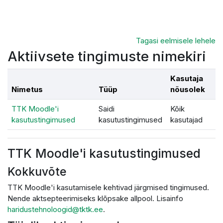
Jäta vahele peasisuni
Tagasi eelmisele lehele
Aktiivsete tingimuste nimekiri
Kasutaja
Nimetus
Tüüp
nõusolek
TTK Moodle'i
Saidi
Kõik
kasutustingimused
kasutustingimused
kasutajad
TTK Moodle'i kasutustingimused
Kokkuvõte
TTK Moodle'i kasutamisele kehtivad järgmised tingimused.
Nende aktsepteerimiseks klõpsake allpool. Lisainfo
haridustehnoloogid@tktk.ee
.