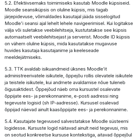
5.2. Efektiivsemaks toimimiseks kasutab Moodle küpsiseid.
Moodle seansiküpsis on oluline küpsis, mis tagab
järjepidevuse, võimaldades kasutajal jääda sisselogitud
Moodle'i seansi ajal lehelt lehele navigeerimisel. Kui logitakse
välja või suletakse veebilehitseja, kustutatakse see küpsis
automaatselt veebilehitsejast ja serverist. Moodle ID küpsis
on vähem oluline küpsis, mida kasutatakse mugavuse
huvides kasutaja kasutajanime ja keeleseade
meeldejätmiseks.
5.3. TTK avaldab isikuandmeid üksnes Moodle’it
administreerivatele isikutele, õppejõu rollis olevatele isikutele
ja teistele isikutele, kui andmete avaldamise nõue tuleneb
õigusaktidest. Õppejõud näeb oma kursustel osalevate
õppijate ees- ja perekonnanime, e-posti aadressi ning
tegevuste logisid (sh IP-aadresse). Kursusel osalevad
õppijad näevad ainult kaasõppijate ees- ja perekonnanime.
5.4. Kasutajate tegevused salvestatakse Moodle süsteemi
logidesse. Kursuste logid näitavad ainult neid tegevusi, mis
on seotud konkreetse kursuse kontekstiga, aitavad õppejõul