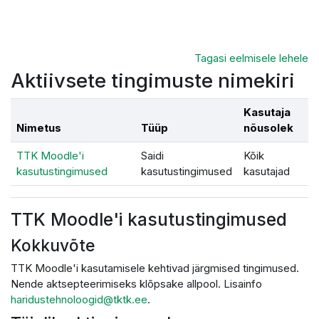
Jäta vahele peasisuni
Tagasi eelmisele lehele
Aktiivsete tingimuste nimekiri
Kasutaja
Nimetus
Tüüp
nõusolek
TTK Moodle'i
Saidi
Kõik
kasutustingimused
kasutustingimused
kasutajad
TTK Moodle'i kasutustingimused
Kokkuvõte
TTK Moodle'i kasutamisele kehtivad järgmised tingimused.
Nende aktsepteerimiseks klõpsake allpool. Lisainfo
haridustehnoloogid@tktk.ee
.