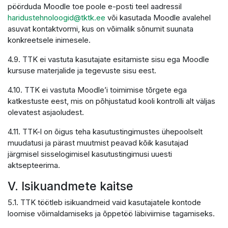
pöörduda Moodle toe poole e-posti teel aadressil
haridustehnoloogid@tktk.ee
või kasutada Moodle avalehel
asuvat kontaktvormi, kus on võimalik sõnumit suunata
konkreetsele inimesele.
4.9. TTK ei vastuta kasutajate esitamiste sisu ega Moodle
kursuse materjalide ja tegevuste sisu eest.
4.10. TTK ei vastuta Moodle’i toimimise tõrgete ega
katkestuste eest, mis on põhjustatud kooli kontrolli alt väljas
olevatest asjaoludest.
4.11. TTK-l on õigus teha kasutustingimustes ühepoolselt
muudatusi ja pärast muutmist peavad kõik kasutajad
järgmisel sisselogimisel kasutustingimusi uuesti
aktsepteerima.
V. Isikuandmete kaitse
5.1. TTK töötleb isikuandmeid vaid kasutajatele kontode
loomise võimaldamiseks ja õppetöö läbiviimise tagamiseks.