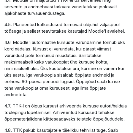
4.4. Moodle on majutatud TTK-i enda serverites ning
serverite ja andmebaasi tarkvara varustatakse jooksvalt
ajakohaste turvauuendustega.
4.5. Planeeritud katkestused toimuvad üldjuhul väljaspool
tööaega ja sellest teavitatakse kasutajad Moodle’i avalehel.
4.6. Moodle’i automaatne kursuste varundamine toimub üks
kord nädalas. Kursust ei varundata, kui pärast viimast
varundust pole toimunud muudatusi. Säilitatakse
maksimaalselt kaks varukoopiat ühe kursuse kohta,
minimaalselt üks. Üks kustutakse ära, kui see on vanem kui
üks aasta. Iga varukoopia sisaldab õppijate andmeid ja
eelneva 60-päeva perioodi logisid. Õppejõud saab ka ise
teha varukoopiat oma kursusest, aga ilma õppijate
andmeteta.
4.7. TTK-l on õigus kursust arhiveerida kursuse autori/haldaja
töölepingu lõpetamisel. Arhiveeritud kursused tehakse
õppematerjalidena kättesaadavaks teistele õppejõududele.
4.8. TTK pakub kasutajatele täielikku tehnilist tuge. Saab