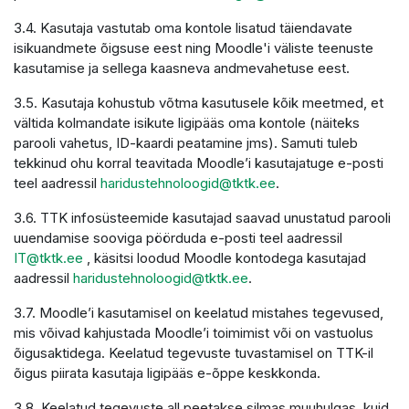
3.4. Kasutaja vastutab oma kontole lisatud täiendavate
isikuandmete õigsuse eest ning Moodle'i väliste teenuste
kasutamise ja sellega kaasneva andmevahetuse eest.
3.5. Kasutaja kohustub võtma kasutusele kõik meetmed, et
vältida kolmandate isikute ligipääs oma kontole (näiteks
parooli vahetus, ID-kaardi peatamine jms). Samuti tuleb
tekkinud ohu korral teavitada Moodle’i kasutajatuge e-posti
teel aadressil
haridustehnoloogid@tktk.ee
.
3.6. TTK infosüsteemide kasutajad saavad unustatud parooli
uuendamise sooviga pöörduda e-posti teel aadressil
IT@tktk.ee
, käsitsi loodud Moodle kontodega kasutajad
aadressil
haridustehnoloogid@tktk.ee
.
3.7. Moodle’i kasutamisel on keelatud mistahes tegevused,
mis võivad kahjustada Moodle’i toimimist või on vastuolus
õigusaktidega. Keelatud tegevuste tuvastamisel on TTK-il
õigus piirata kasutaja ligipääs e-õppe keskkonda.
3.8. Keelatud tegevuste all peetakse silmas muuhulgas, kuid