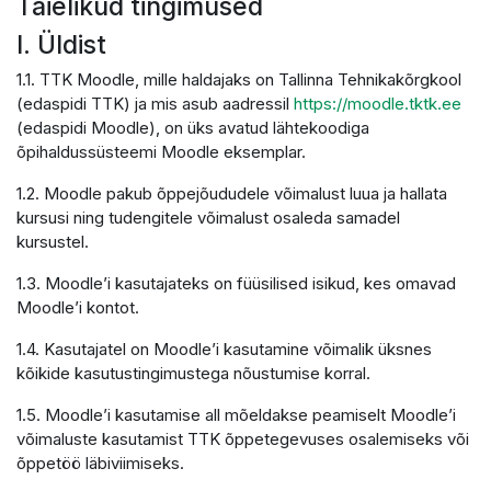
Täielikud tingimused
I. Üldist
1.1. TTK Moodle, mille haldajaks on Tallinna Tehnikakõrgkool
(edaspidi TTK) ja mis asub aadressil
https://moodle.tktk.ee
(edaspidi Moodle), on üks avatud lähtekoodiga
õpihaldussüsteemi Moodle eksemplar.
1.2. Moodle pakub õppejõududele võimalust luua ja hallata
kursusi ning tudengitele võimalust osaleda samadel
kursustel.
1.3. Moodle’i kasutajateks on füüsilised isikud, kes omavad
Moodle’i kontot.
1.4. Kasutajatel on Moodle’i kasutamine võimalik üksnes
kõikide kasutustingimustega nõustumise korral.
1.5. Moodle’i kasutamise all mõeldakse peamiselt Moodle’i
võimaluste kasutamist TTK õppetegevuses osalemiseks või
õppetöö läbiviimiseks.