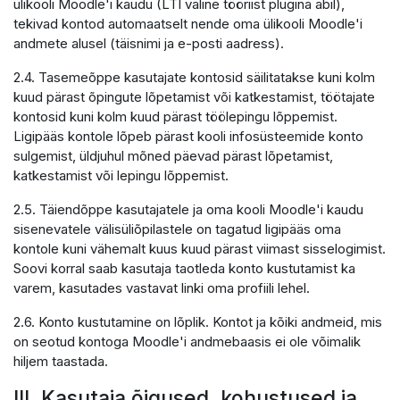
ülikooli Moodle'i kaudu (LTI väline tööriist plugina abil),
tekivad kontod automaatselt nende oma ülikooli Moodle'i
andmete alusel (täisnimi ja e-posti aadress).
2.4. Tasemeõppe kasutajate kontosid säilitatakse kuni kolm
kuud pärast õpingute lõpetamist või katkestamist, töötajate
kontosid kuni kolm kuud pärast töölepingu lõppemist.
Ligipääs kontole lõpeb pärast kooli infosüsteemide konto
sulgemist, üldjuhul mõned päevad pärast lõpetamist,
katkestamist või lepingu lõppemist.
2.5. Täiendõppe kasutajatele ja oma kooli Moodle'i kaudu
sisenevatele välisüliõpilastele on tagatud ligipääs oma
kontole kuni vähemalt kuus kuud pärast viimast sisselogimist.
Soovi korral saab kasutaja taotleda konto kustutamist ka
varem, kasutades vastavat linki oma profiili lehel.
2.6. Konto kustutamine on lõplik. Kontot ja kõiki andmeid, mis
on seotud kontoga Moodle'i andmebaasis ei ole võimalik
hiljem taastada.
III. Kasutaja õigused, kohustused ja