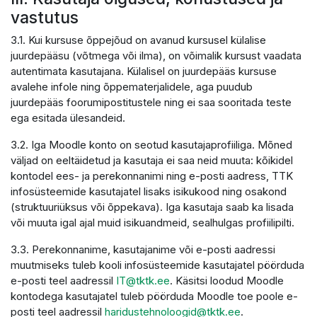
vastutus
3.1. Kui kursuse õppejõud on avanud kursusel külalise
juurdepääsu (võtmega või ilma), on võimalik kursust vaadata
autentimata kasutajana. Külalisel on juurdepääs kursuse
avalehe infole ning õppematerjalidele, aga puudub
juurdepääs foorumipostitustele ning ei saa sooritada teste
ega esitada ülesandeid.
3.2. Iga Moodle konto on seotud kasutajaprofiiliga. Mõned
väljad on eeltäidetud ja kasutaja ei saa neid muuta: kõikidel
kontodel ees- ja perekonnanimi ning e-posti aadress, TTK
infosüsteemide kasutajatel lisaks isikukood ning osakond
(struktuuriüksus või õppekava). Iga kasutaja saab ka lisada
või muuta igal ajal muid isikuandmeid, sealhulgas profiilipilti.
3.3. Perekonnanime, kasutajanime või e-posti aadressi
muutmiseks tuleb kooli infosüsteemide kasutajatel pöörduda
e-posti teel aadressil
IT@tktk.ee
. Käsitsi loodud Moodle
kontodega kasutajatel tuleb pöörduda Moodle toe poole e-
posti teel aadressil
haridustehnoloogid@tktk.ee
.