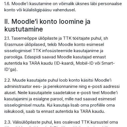
1.6. Moodle’i kasutamine on võimalik üksnes läbi personaalse
konto või külalisligipääsu vahendusel.
II. Moodle’i konto loomine ja
kustutamine
2.1. Tasemeõppe üliõpilaste ja TTK töötajate puhul, sh
Erasmuse üliõpilased, tekib Moodle konto esimesel
sisselogimisel TTK infosüsteemide kasutajanime ja
parooliga. Edaspidi saavad Moodle kasutajad ennast
autentida ka TARA kaudu (ID-kaardi, Mobiil-ID või Smart-
ID'ga).
2.2. Muude kasutajate puhul loob konto käsitsi Moodle’i
administraator ees- ja perekonnanime ning e-posti aadressi
alusel. Neile kasutajatele saadetakse e-posti teel Moodle’i
kasutajanimi ja esialgne parool, mille nad saavad esimesel
sisselogimisel muuta. Kui kasutaja lisab oma profiilile oma
isikukoodi, saab ta ennast autentida ka TARA kaudu.
2.3. Välisüliõpilaste puhul, kes osalevad TTK kursustel oma