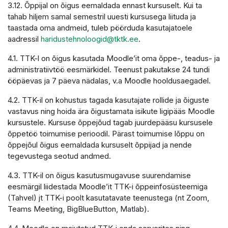
3.12. Õppijal on õigus eemaldada ennast kursuselt. Kui ta
tahab hiljem samal semestril uuesti kursusega liituda ja
taastada oma andmeid, tuleb pöörduda kasutajatoele
aadressil
haridustehnoloogid@tktk.ee
.
4.1. TTK-l on õigus kasutada Moodle’it oma õppe-, teadus- ja
administratiivtöö eesmärkidel. Teenust pakutakse 24 tundi
ööpäevas ja 7 päeva nädalas, v.a Moodle hooldusaegadel.
4.2. TTK-il on kohustus tagada kasutajate rollide ja õiguste
vastavus ning hoida ära õigustamata isikute ligipääs Moodle
kursustele. Kursuse õppejõud tagab juurdepääsu kursusele
õppetöö toimumise perioodil. Pärast toimumise lõppu on
õppejõul õigus eemaldada kursuselt õppijad ja nende
tegevustega seotud andmed.
4.3. TTK-il on õigus kasutusmugavuse suurendamise
eesmärgil liidestada Moodle’it TTK-i õppeinfosüsteemiga
(Tahvel) jt TTK-i poolt kasutatavate teenustega (nt Zoom,
Teams Meeting, BigBlueButton, Matlab).