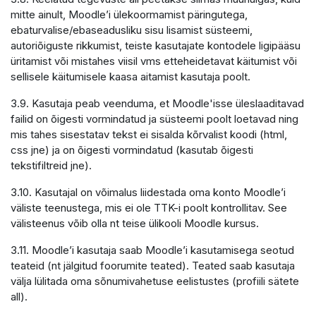
mitte ainult, Moodle’i ülekoormamist päringutega,
ebaturvalise/ebaseadusliku sisu lisamist süsteemi,
autoriõiguste rikkumist, teiste kasutajate kontodele ligipääsu
üritamist või mistahes viisil vms etteheidetavat käitumist või
sellisele käitumisele kaasa aitamist kasutaja poolt.
3.9. Kasutaja peab veenduma, et Moodle'isse üleslaaditavad
failid on õigesti vormindatud ja süsteemi poolt loetavad ning
mis tahes sisestatav tekst ei sisalda kõrvalist koodi (html,
css jne) ja on õigesti vormindatud (kasutab õigesti
tekstifiltreid jne).
3.10. Kasutajal on võimalus liidestada oma konto Moodle’i
väliste teenustega, mis ei ole TTK-i poolt kontrollitav. See
välisteenus võib olla nt teise ülikooli Moodle kursus.
3.11. Moodle’i kasutaja saab Moodle’i kasutamisega seotud
teateid (nt jälgitud foorumite teated). Teated saab kasutaja
välja lülitada oma sõnumivahetuse eelistustes (profiili sätete
all).